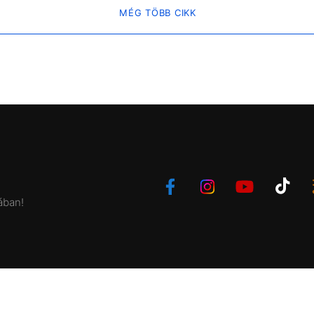
MÉG TÖBB CIKK
ában!