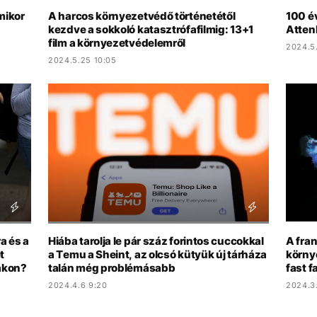
mikor
A harcos környezetvédő történetétől
100 é
kezdve a sokkoló katasztrófafilmig: 13+1
Atten
film a környezetvédelemről
2024.5
2024.5.25 10:05
a és a
Hiába tarolja le pár száz forintos cuccokkal
A fra
t
a Temu a Sheint, az olcsó kütyük új tárháza
környe
hákon?
talán még problémásabb
fast 
2024.4.6 9:20
2024.3