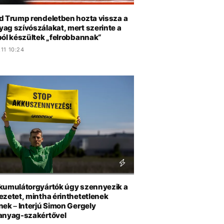
d Trump rendeletben hozta vissza a
ag szívószálakat, mert szerinte a
ból készültek „felrobbannak“
11 10:24
kumulátorgyártók úgy szennyezik a
ezetet, mintha érinthetetlenek
nek – Interjú Simon Gergely
anyag-szakértővel