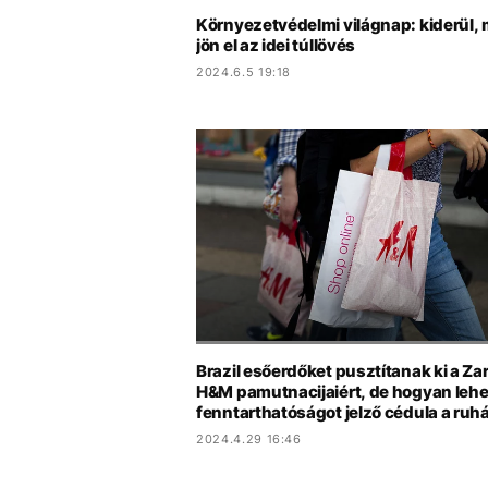
Környezetvédelmi világnap: kiderül, 
jön el az idei túllövés
2024.6.5 19:18
Brazil esőerdőket pusztítanak ki a Zar
H&M pamutnacijaiért, de hogyan lehe
fenntarthatóságot jelző cédula a ru
2024.4.29 16:46