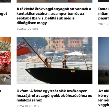
A rákkeltő örök vegyi anyagok ott vannak a
Donal
eget
kontaktlencsében, a samponban és az
műany
esőkabátban is, betiltásuk mégis
papír
döcögősen megy
2025.2.
2025.3.29 9:05
a
Oxfam: A felső egy százalék tevékenyen
Az ak
hozzájárul a szegényebbek éhezéséhez és
körny
halálozásához
lenné
vegyi
2024.10.28 12:25