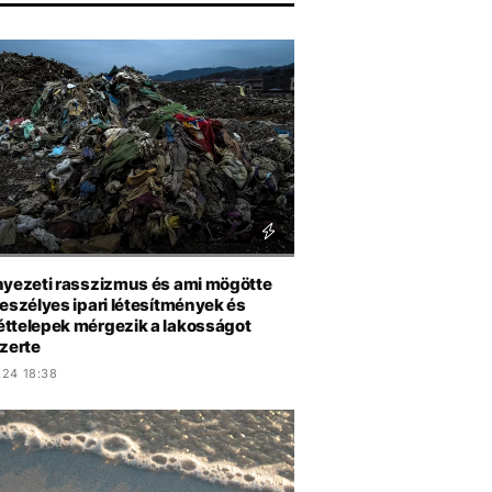
nyezeti rasszizmus és ami mögötte
eszélyes ipari létesítmények és
ttelepek mérgezik a lakosságot
szerte
.24 18:38