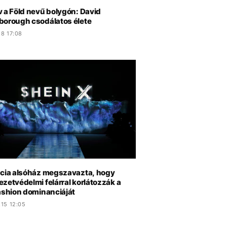
v a Föld nevű bolygón: David
borough csodálatos élete
.8 17:08
ncia alsóház megszavazta, hogy
zetvédelmi felárral korlátozzák a
fashion dominanciáját
.15 12:05