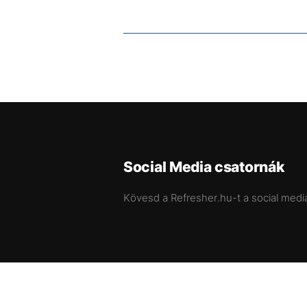
Social Media csatornák
Kövesd a Refresher.hu-t a social medi