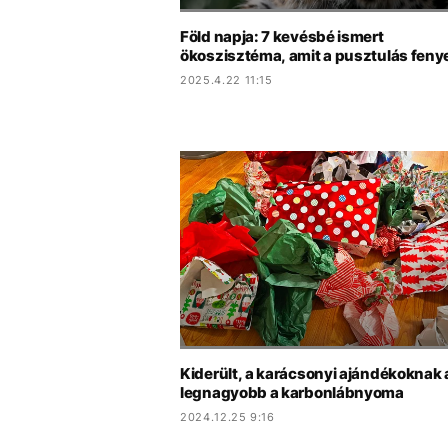
Föld napja: 7 kevésbé ismert
ökoszisztéma, amit a pusztulás feny
2025.4.22 11:15
Kiderült, a karácsonyi ajándékoknak 
legnagyobb a karbonlábnyoma
2024.12.25 9:16