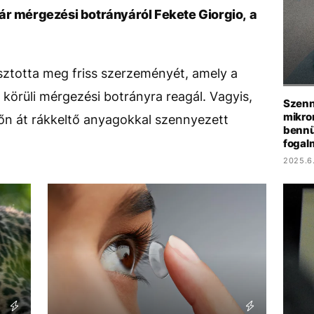
ár mérgezési botrányáról Fekete Giorgio, a
sztotta meg friss szerzeményét, amely a
örüli mérgezési botrányra reagál. Vagyis,
Szenn
mikro
őn át rákkeltő anyagokkal szennyezett
bennü
fogal
2025.6.