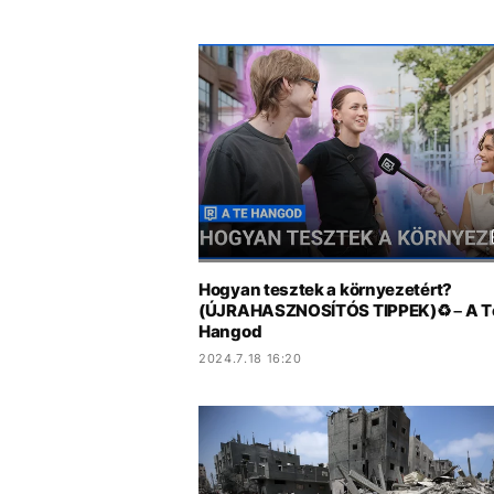
Hogyan tesztek a környezetért?
(ÚJRAHASZNOSÍTÓS TIPPEK)♻️ – A T
Hangod
2024.7.18 16:20