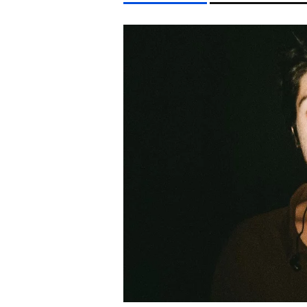
LIFESTYLE TÉMÁK
DUNA
KVÍZ
KÁVÉ
ENERGIAVÁLSÁG
KONCE
EGYÉB FORMÁTUMOK
REFRESHER
Kiemelt tartalmak
Videó
Kvíz
Médiaajánlat
Impresszum