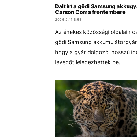
Dalt írt a gödi Samsung akkugy
Carson Coma frontembere
2026.2.11 8:55
Az énekes közösségi oldalain o
gödi Samsung akkumulátorgyár k
hogy a gyár dolgozói hosszú id
levegőt lélegezhettek be.