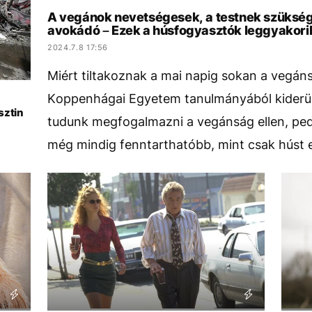
A vegánok nevetségesek, a testnek szüksége
avokádó – Ezek a húsfogyasztók leggyakori
2024.7.8 17:56
Miért tiltakoznak a mai napig sokan a vegán
Koppenhágai Egyetem tanulmányából kiderül,
sztin
tudunk megfogalmazni a vegánság ellen, pedi
még mindig fenntarthatóbb, mint csak húst e