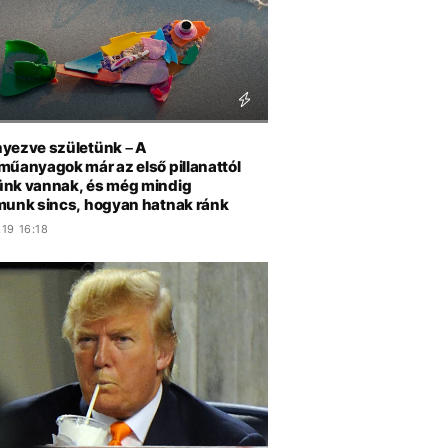
yezve születünk – A
műanyagok már az első pillanattól
nk vannak, és még mindig
munk sincs, hogyan hatnak ránk
19 16:18