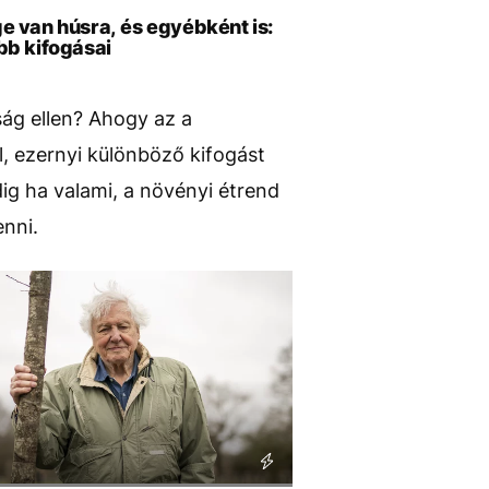
 van húsra, és egyébként is:
bb kifogásai
ság ellen? Ahogy az a
 ezernyi különböző kifogást
g ha valami, a növényi étrend
nni.