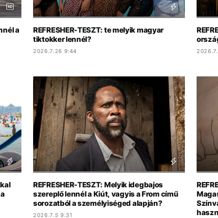
nnél a
REFRESHER-TESZT: te melyik magyar
REFRE
tiktokker lennél?
orszá
2026.7.26 9:44
2026.7.
kal
REFRESHER-TESZT: Melyik idegbajos
REFRE
 a
szereplő lennél a Kiút, vagyis a From című
Magas
sorozatból a személyiséged alapján?
Színv
haszn
2026.7.5 9:31