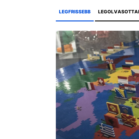
LIFESTYLE TÉMÁK
LEGFRISSEBB
LEGOLVASOTTA
DUNA
TIKTOK
MTVA
META
HŐSÉG
C
EGYÉB FORMÁTUMOK
REFRESHER
Kiemelt tartalmak
Videó
Kvíz
Médiaajánlat
Impresszum