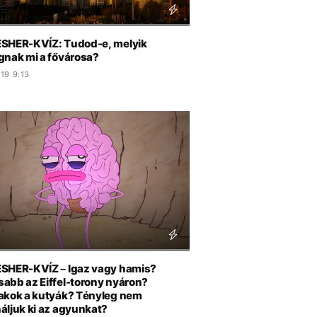
SHER-KVÍZ: Tudod-e, melyik
gnak mi a fővárosa?
19 9:13
SHER-KVÍZ – Igaz vagy hamis?
abb az Eiffel-torony nyáron?
akok a kutyák? Tényleg nem
áljuk ki az agyunkat?