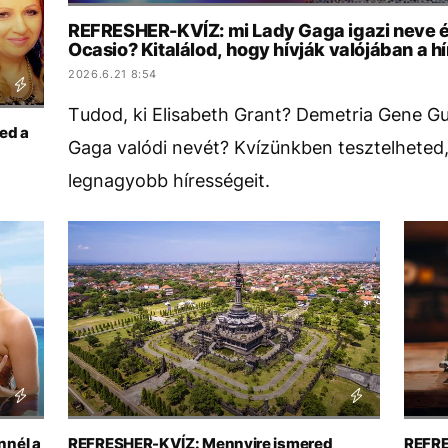
REFRESHER-KVÍZ: mi Lady Gaga igazi neve és
Ocasio? Kitalálod, hogy hívják valójában a 
2026.6.21 8:54
Tudod, ki Elisabeth Grant? Demetria Gene G
ed a
Gaga valódi nevét? Kvízünkben tesztelheted
legnagyobb hírességeit.
nnél a
REFRESHER-KVÍZ: Mennyire ismered
REFRE