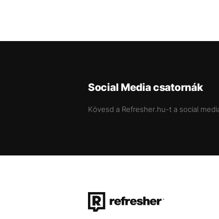
Social Media csatornák
Kövesd a Refresher.hu-t a social medi