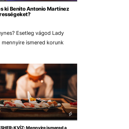
 ki Benito Antonio Martínez
hírességeket?
uynes? Esetleg vágod Lady
, mennyire ismered korunk
SHER-KVÍZ: Mennyire ismered a