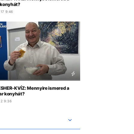
 konyhát?
.17 9:46
SHER-KVÍZ: Mennyire ismered a
r konyhát?
.2 9:36