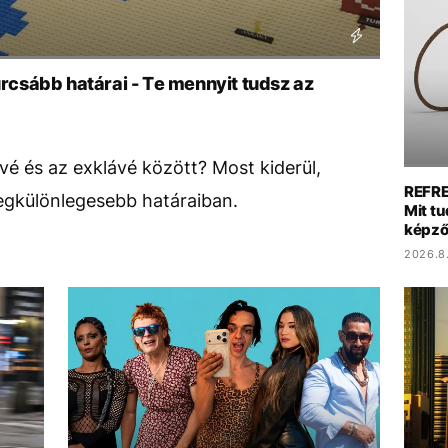
csább határai - Te mennyit tudsz az
vé és az exklávé között? Most kiderül,
REFRES
egkülönlegesebb határaiban.
Mit tu
képző
2026.8.