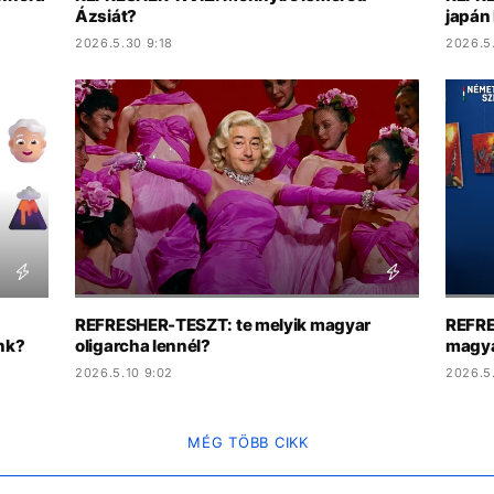
Ázsiát?
japán
2026.5.30 9:18
2026.5
REFRESHER-TESZT: te melyik magyar
REFRE
nk?
oligarcha lennél?
magya
2026.5.10 9:02
2026.5
MÉG TÖBB CIKK