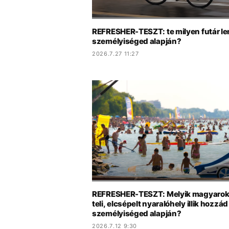
REFRESHER-TESZT: te milyen futár le
személyiséged alapján?
2026.7.27 11:27
REFRESHER-TESZT: Melyik magyarok
teli, elcsépelt nyaralóhely illik hozzád
személyiséged alapján?
2026.7.12 9:30