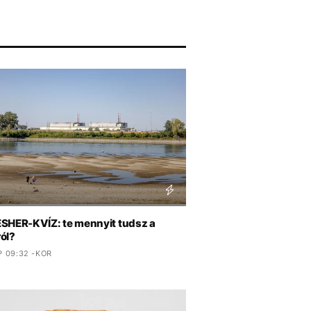
SHER-KVÍZ: te mennyit tudsz a
ól?
 09:32 -KOR