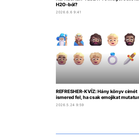
H2O-ból?
2026.6.6 9:41
REFRESHER-KVÍZ: Hány könyv címét
ismered fel, ha csak emojikat mutatu
2026.5.24 9:59