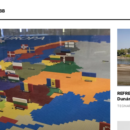
BB
ELEB
OLASZORSZÁG
MAJKA
REFRE
Dunár
TEGNAP