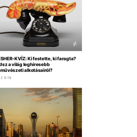
HER-KVÍZ: Ki festette, ki faragta?
dsz a világ leghíresebb
művészeti alkotásairól?
2 9:18