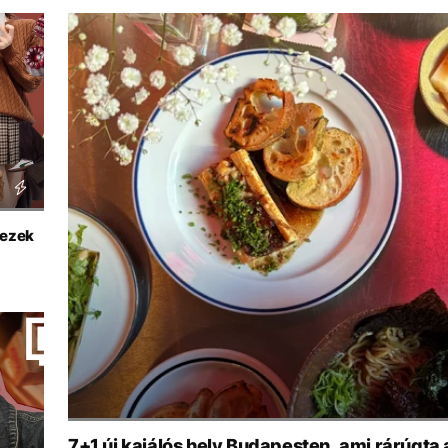
 ezek
7+1 új kajálós hely Budapesten, ami rárúgta a