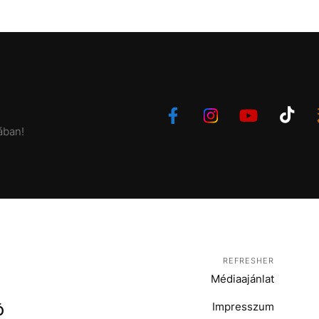
ában!
REFRESHER
Médiaajánlat
Impresszum
Ó