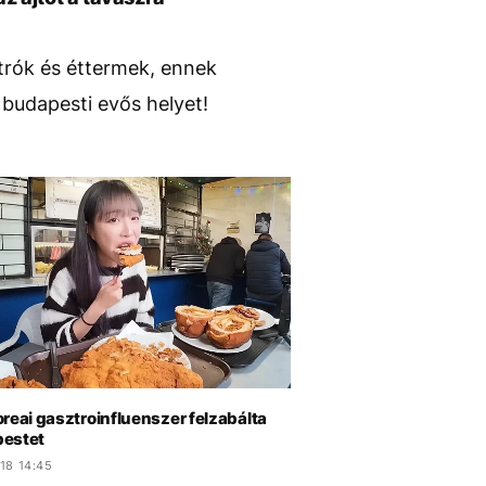
ztrók és éttermek, ennek
budapesti evős helyet!
reai gasztroinfluenszer felzabálta
estet
18 14:45