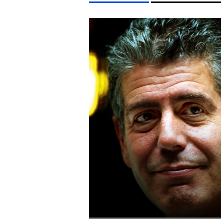
LIFESTYLE TÉMÁK
FIDESZ
MTVA
ARIANA GRANDE
CHRISTOPHER 
EGYÉB FORMÁTUMOK
REFRESHER
Kiemelt tartalmak
Videó
Kvíz
Médiaajánlat
Impresszum