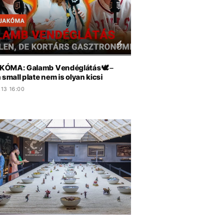
ÓMA: Galamb Vendéglátás🕊️ –
 small plate nem is olyan kicsi
.13 16:00