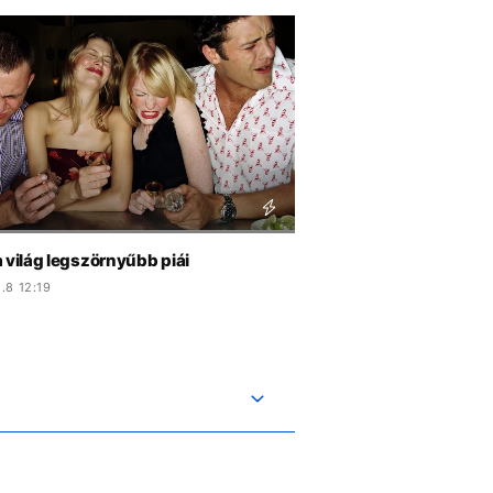
 világ legszörnyűbb piái
.8 12:19