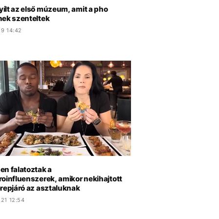
ílt az első múzeum, amit a pho
nek szenteltek
.9 14:42
en falatoztak a
roinfluenszerek, amikor nekihajtott
erepjáró az asztaluknak
.21 12:54