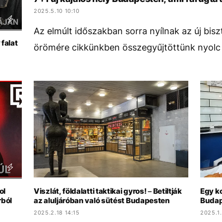
2025.5.10 10:10
Az elmúlt időszakban sorra nyílnak az új bis
falat
örömére cikkünkben összegyűjtöttünk nyolc 
ol
Viszlát, földalatti taktikai gyros! – Betiltják
Egy ko
rból
az aluljáróban való sütést Budapesten
Budap
2025.2.18 14:15
2025.1.