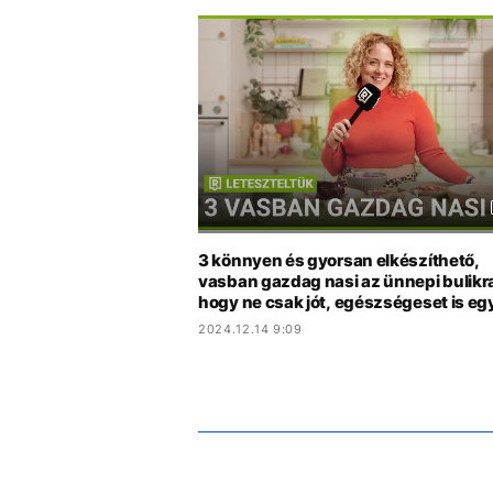
3 könnyen és gyorsan elkészíthető,
vasban gazdag nasi az ünnepi bulikr
hogy ne csak jót, egészségeset is egy
2024.12.14 9:09