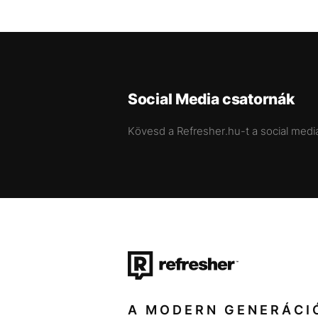
Social Media csatornák
Kövesd a Refresher.hu-t a social medi
A MODERN GENERÁCI