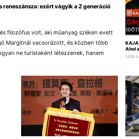
 reneszánsza: ezért vágyik a Z generáció
 és filozófus volt, aki műanyag széken evett
 Margitnál vacsorázott, és közben több
KAJAK
Ahol a
hogyan ne turistaként létezzenek, hanem
2026.5