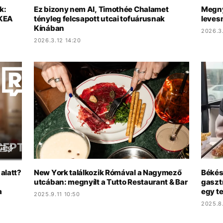
k:
Ez bizony nem AI, Timothée Chalamet
Megny
IKEA
tényleg felcsapott utcai tofuárusnak
leves
Kínában
2026.3
2026.3.12 14:20
 alatt?
New York találkozik Rómával a Nagymező
Békés
utcában: megnyílt a Tutto Restaurant & Bar
gaszt
a
egy t
2025.9.11 10:50
2025.8