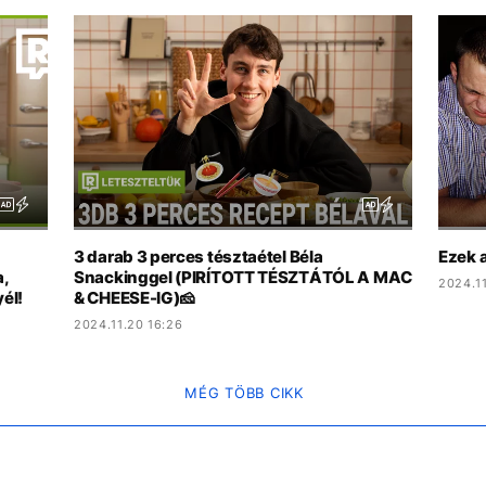
3 darab 3 perces tésztaétel Béla
Ezek a
a,
Snackinggel (PIRÍTOTT TÉSZTÁTÓL A MAC
2024.11
él!
& CHEESE-IG)🧀
2024.11.20 16:26
MÉG TÖBB CIKK