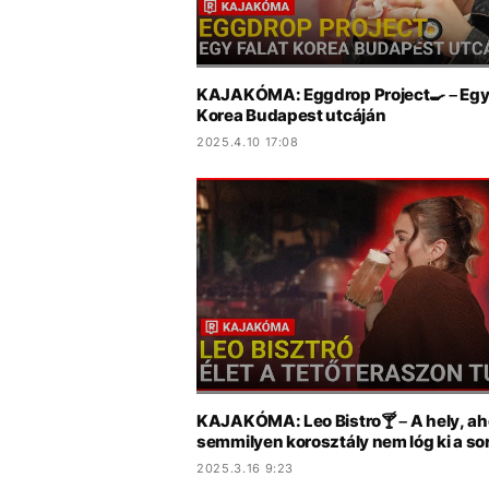
KAJAKÓMA: Eggdrop Project🍳 – Egy 
Korea Budapest utcáján
2025.4.10 17:08
KAJAKÓMA: Leo Bistro🍸 – A hely, ah
semmilyen korosztály nem lóg ki a so
2025.3.16 9:23