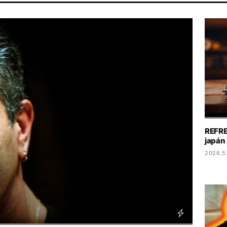
NOLAN
TIKTOK
SZIGET FESZTIVÁL
MADONNA
MAJKA
REFRE
japán
2026.5