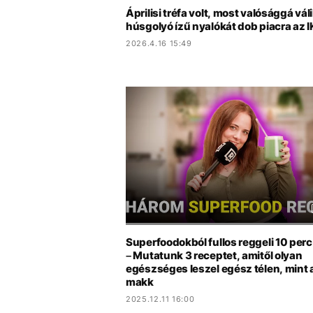
Áprilisi tréfa volt, most valósággá váli
húsgolyó ízű nyalókát dob piacra az 
2026.4.16 15:49
Superfoodokból fullos reggeli 10 perc
– Mutatunk 3 receptet, amitől olyan
egészséges leszel egész télen, mint 
makk
2025.12.11 16:00