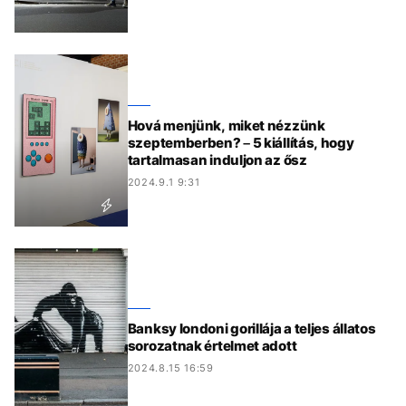
Hová menjünk, miket nézzünk
szeptemberben? – 5 kiállítás, hogy
tartalmasan induljon az ősz
2024.9.1 9:31
Banksy londoni gorillája a teljes állatos
sorozatnak értelmet adott
2024.8.15 16:59