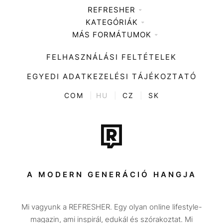
REFRESHER
KATEGÓRIÁK
Médiaajánlat
MÁS FORMÁTUMOK
Zene
Impresszum
Kiemelt tartalmak
Divat
FELHASZNÁLÁSI FELTÉTELEK
Videó
Kultúra
EGYEDI ADATKEZELÉSI TÁJÉKOZTATÓ
Kvíz
ENTR
COM
|
HU
|
CZ
|
SK
Film + sorozat
Tech-Tudomány
Sport
Társadalom
A MODERN GENERÁCIÓ HANGJA
Közélet
Mi vagyunk a REFRESHER. Egy olyan online lifestyle-
Utazás
magazin, ami inspirál, edukál és szórakoztat. Mi