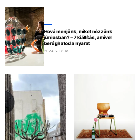
Hová menjünk, miket nézzünk
júniusban? – 7 kiállítás, amivel
berúghatod a nyarat
2024.6.1 8:49