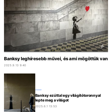
KÖZÉLET
UTAZÁS
ÉLETMÓD
DESIGN
BESZÉLGETÉSEK
ARCOK
VIDEÓ
TÖRTÉNETEK
GASZTRO
Banksy leghíresebb művei, és ami mögöttük van
2025.9.13 9:40
Banksy ezúttal egy világítótoronnyal
lepte meg a világot
2025.6.1 13:53