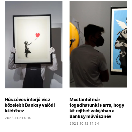
Húszéves interjú visz
Mostantól már
közelebb Banksy valódi
fogadhatunk is arra, hogy
kilétéhez
kit rejthet valójában a
Banksy művésznév
2023.11.21 9:19
2023.10.12 14:24