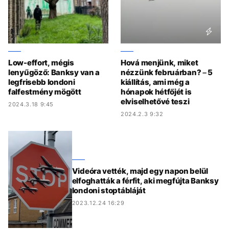
Low-effort, mégis
Hová menjünk, miket
lenyűgöző: Banksy van a
nézzünk februárban? – 5
legfrisebb londoni
kiállítás, ami még a
falfestmény mögött
hónapok hétfőjét is
elviselhetővé teszi
2024.3.18 9:45
2024.2.3 9:32
Videóra vették, majd egy napon belül
elfoghatták a férfit, aki megfújta Banksy
londoni stoptábláját
2023.12.24 16:29