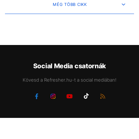
MÉG TÖBB CIKK
Social Media csatornák
Kövesd a Refresher.hu-t a social mediában!