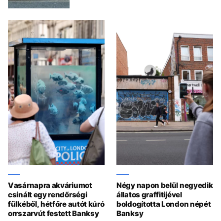
Vasárnapra akváriumot
Négy napon belül negyedik
csinált egy rendőrségi
állatos graffitijével
fülkéből, hétfőre autót kúró
boldogította London népét
orrszarvút festett Banksy
Banksy