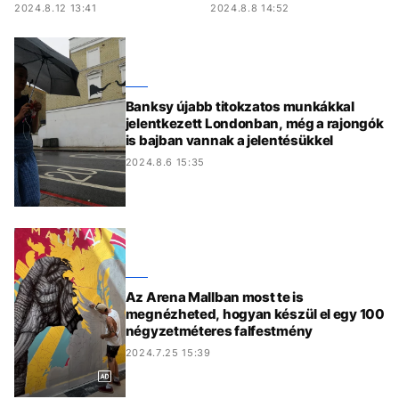
2024.8.12 13:41
2024.8.8 14:52
Banksy újabb titokzatos munkákkal
jelentkezett Londonban, még a rajongók
is bajban vannak a jelentésükkel
2024.8.6 15:35
Az Arena Mallban most te is
megnézheted, hogyan készül el egy 100
négyzetméteres falfestmény
2024.7.25 15:39