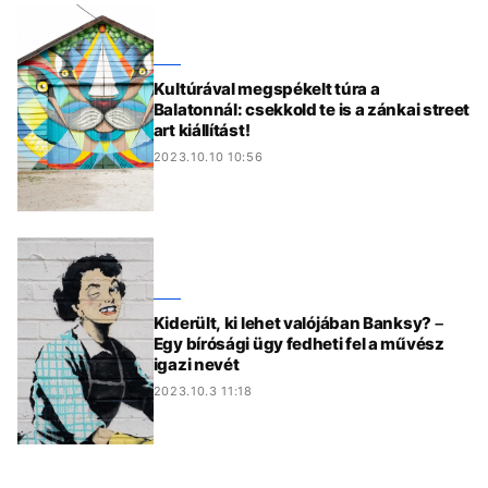
Kultúrával megspékelt túra a
Balatonnál: csekkold te is a zánkai street
art kiállítást!
2023.10.10 10:56
Kiderült, ki lehet valójában Banksy? –
Egy bírósági ügy fedheti fel a művész
igazi nevét
2023.10.3 11:18