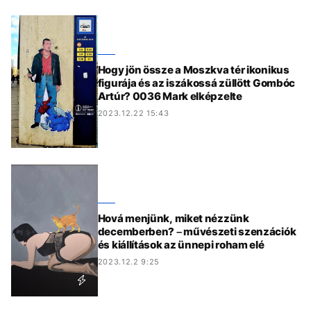
Hogy jön össze a Moszkva tér ikonikus
figurája és az iszákossá züllött Gombóc
Artúr? 0036 Mark elképzelte
2023.12.22 15:43
Hová menjünk, miket nézzünk
decemberben? – művészeti szenzációk
és kiállítások az ünnepi roham elé
2023.12.2 9:25