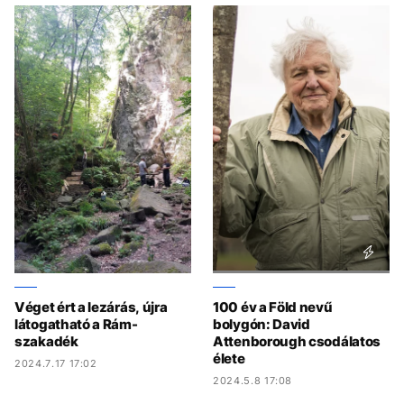
Véget ért a lezárás, újra
100 év a Föld nevű
látogatható a Rám-
bolygón: David
szakadék
Attenborough csodálatos
élete
2024.7.17 17:02
2024.5.8 17:08