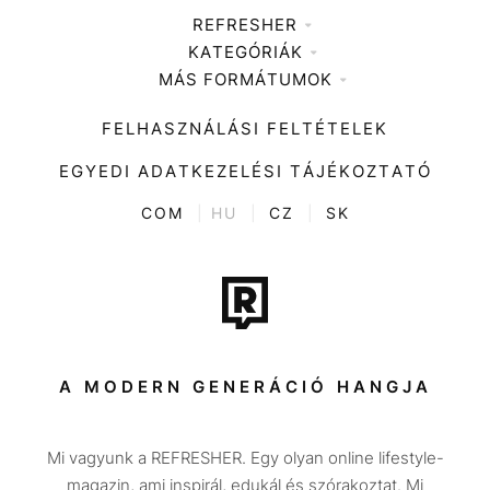
REFRESHER
KATEGÓRIÁK
Médiaajánlat
MÁS FORMÁTUMOK
Zene
Impresszum
Kiemelt tartalmak
Divat
FELHASZNÁLÁSI FELTÉTELEK
Videó
Kultúra
EGYEDI ADATKEZELÉSI TÁJÉKOZTATÓ
Kvíz
ENTR
COM
|
HU
|
CZ
|
SK
Film + sorozat
Tech-Tudomány
Sport
Társadalom
A MODERN GENERÁCIÓ HANGJA
Közélet
Mi vagyunk a REFRESHER. Egy olyan online lifestyle-
Utazás
magazin, ami inspirál, edukál és szórakoztat. Mi