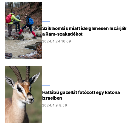
Sziklaomlás miatt ideiglenesen lezárják
a Rám-szakadékot
2024.4.24 16:09
Hatlábú gazellát fotózott egy katona
Izraelben
2024.4.9 8:59