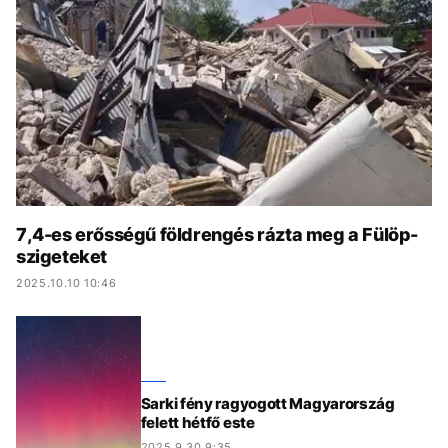
KÖZÉLET
UTAZÁS
ÉLETMÓD
DESIGN
BESZÉLGETÉSEK
ARCOK
VIDEÓ
TÖRTÉNETEK
GASZTRO
7,4-es erősségű földrengés rázta meg a Fülöp-
szigeteket
2025.10.10 10:46
Sarki fény ragyogott Magyarország
felett hétfő este
2025.9.30 9:35