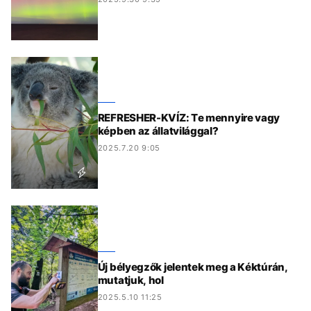
REFRESHER-KVÍZ: Te mennyire vagy
képben az állatvilággal?
2025.7.20 9:05
Új bélyegzők jelentek meg a Kéktúrán,
mutatjuk, hol
2025.5.10 11:25