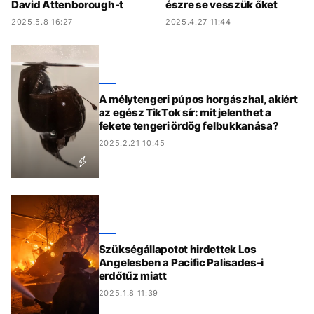
David Attenborough-t
észre se vesszük őket
2025.5.8 16:27
2025.4.27 11:44
A mélytengeri púpos horgászhal, akiért
az egész TikTok sír: mit jelenthet a
fekete tengeri ördög felbukkanása?
2025.2.21 10:45
Szükségállapotot hirdettek Los
Angelesben a Pacific Palisades-i
erdőtűz miatt
2025.1.8 11:39