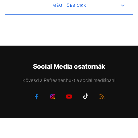
MÉG TÖBB CIKK
Social Media csatornák
Kövesd a Refresher.hu-t a social mediában!