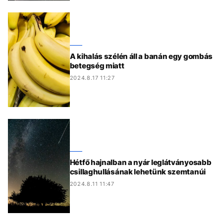
A kihalás szélén áll a banán egy gombás
betegség miatt
2024.8.17 11:27
Hétfő hajnalban a nyár leglátványosabb
csillaghullásának lehetünk szemtanúi
2024.8.11 11:47