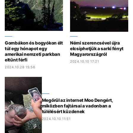
Gombákon és bogyókon élt
Némi szerencsével újra
túl egy hónapot egy
elcsíphetjük a sarki fényt
amerikai nemzeti parkban
Magyarországról
eltűnt férfi
2024.10.10 17:21
2024.10.28 15:56
Megőrül az internet Moo Dengért,
miközben fajtársai a vadonban a
túlélésért küzdenek
2024.10.10 11:51