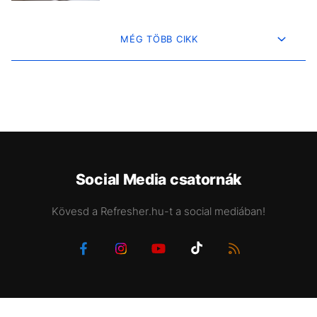
MÉG TÖBB CIKK
Social Media csatornák
Kövesd a Refresher.hu-t a social mediában!