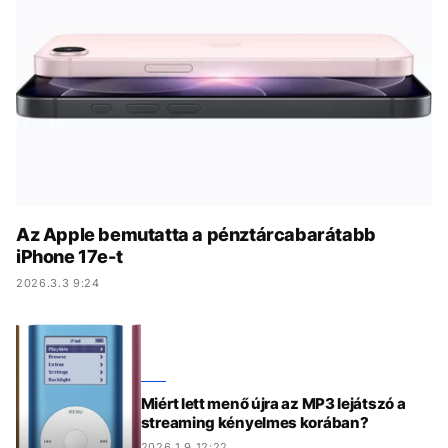
KÖZÉLET
UTAZÁS
ÉLETMÓD
DESIGN
BESZÉLGETÉSEK
ARCOK
VIDEÓ
TÖRTÉNETEK
GASZTRO
Az Apple bemutatta a pénztárcabarátabb
iPhone 17e-t
2026.3.3 9:24
Miért lett menő újra az MP3 lejátszó a
streaming kényelmes korában?
2026.1.9 12:22