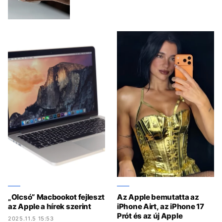
„Olcsó” Macbookot fejleszt
Az Apple bemutatta az
az Apple a hírek szerint
iPhone Airt, az iPhone 17
Prót és az új Apple
2025.11.5 15:53