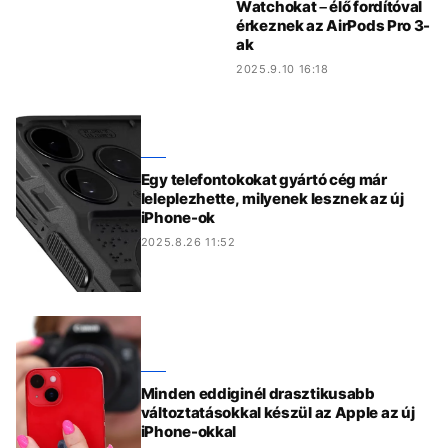
Watchokat – élő fordítóval
érkeznek az AirPods Pro 3-
ak
2025.9.10 16:18
Egy telefontokokat gyártó cég már
leleplezhette, milyenek lesznek az új
iPhone-ok
2025.8.26 11:52
Minden eddiginél drasztikusabb
változtatásokkal készül az Apple az új
iPhone-okkal