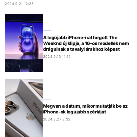
2024.9.21 12:28
A legújabb iPhone-nal forgott The
Weeknd új klipje, a 16-os modellek nem
drágulnak a tavalyi árakhoz képest
2024.9.10 11:12
Megvan a dátum, mikor mutatják be az
iPhone-ok legújabb szériáját
2024.8.27 8:32