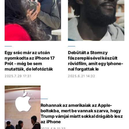
Egy srác már az utcán
Debütált a Stormzy
nyomkodta az iPhone 17
főszereplésével készült
Prót – még be sem
rövidfilm, amit egy Iphone-
mutatták, de lefotózták
nal forgattak le
2025.7.29 17:31
2025.6.21 14:32
Rohannak az amerikaiak az Apple-
boltokba, mert be vannak szarva, hogy
Trump vámjai miatt sokkal drágább lesz
az iPhone
2025.4.9 11:33