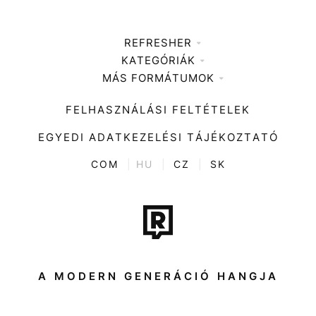
REFRESHER
KATEGÓRIÁK
Médiaajánlat
MÁS FORMÁTUMOK
Zene
Impresszum
Kiemelt tartalmak
Divat
FELHASZNÁLÁSI FELTÉTELEK
Videó
Kultúra
EGYEDI ADATKEZELÉSI TÁJÉKOZTATÓ
Kvíz
ENTR
COM
|
HU
|
CZ
|
SK
Film + sorozat
Tech-Tudomány
Sport
Társadalom
A MODERN GENERÁCIÓ HANGJA
Közélet