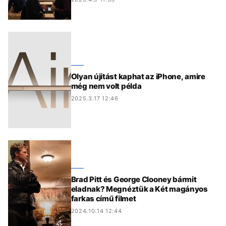
Olyan újítást kaphat az iPhone, amire
még nem volt példa
2025.3.17 12:46
Brad Pitt és George Clooney bármit
eladnak? Megnéztük a Két magányos
farkas című filmet
2024.10.14 12:44