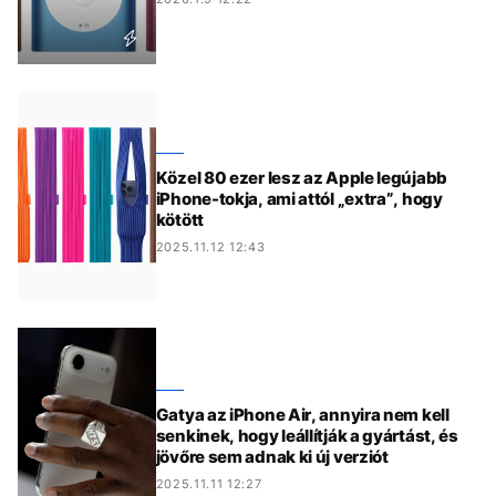
Közel 80 ezer lesz az Apple legújabb
iPhone-tokja, ami attól „extra”, hogy
kötött
2025.11.12 12:43
Gatya az iPhone Air, annyira nem kell
senkinek, hogy leállítják a gyártást, és
jövőre sem adnak ki új verziót
2025.11.11 12:27