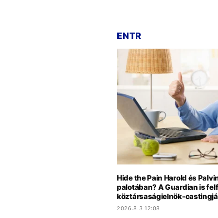
ENTR
Hide the Pain Harold és Palvi
palotában? A Guardian is felf
köztársaságielnök-castingjá
2026.8.3 12:08