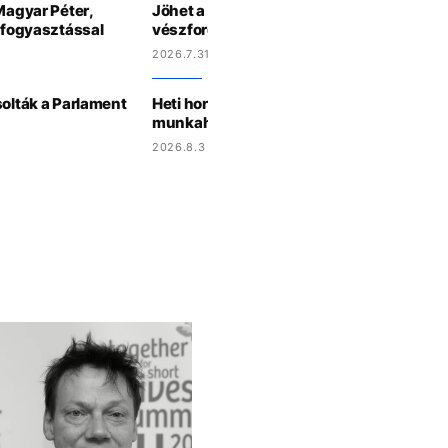
 Magyar Péter,
Jöhet a háromórás áramszünet? Így műk
iafogyasztással
vészforgatókönyv Magyarországon
2026.7.31 15:27
solták a Parlament
Heti horoszkóp: a Skorpiók randizni hívjá
munkahelyi krásst, a Kosok új barátokat
2026.8.3 15:07