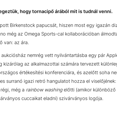
geztük, hogy tornacipő árából mit is tudnál venni.
opott Birkenstock papucsát, hiszen most egy igazán diz
anno még az Omega Sports-cal kollaborációban álmodt
ő van: az ára.
s aukciósház nemrég vett nyilvántartásba egy pár Appl
ég kizárólag az alkalmazottai számára tervezett különl
rszágos értékesítési konferenciára, és azelőtt soha ne
 surranó igazi retró hangulatot hozza el viselőjének: 
 régi, még a
rainbow washing
előtti (amikor különböző 
várványos cuccaikat eladni) szivárványos logója.