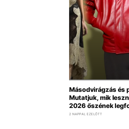
Másodvirágzás és p
Mutatjuk, mik lesz
2026 őszének legfo
2 NAPPAL EZELŐTT