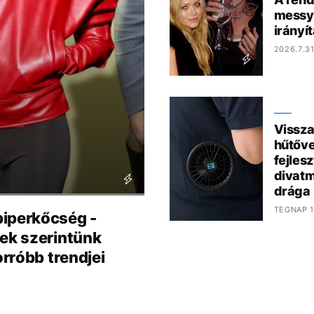
messy 
irányí
2026.7.31
Vissza
hűtőve
fejles
divatm
drága
TEGNAP 1
iperkőcség -
nek szerintünk
rróbb trendjei