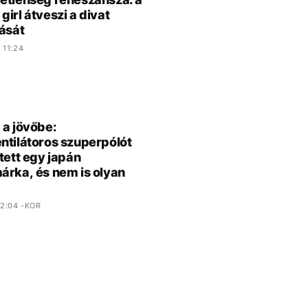
girl átveszi a divat
tását
 11:24
 a jövőbe:
ntilátoros szuperpólót
ztett egy japán
árka, és nem is olyan
2:04 -KOR