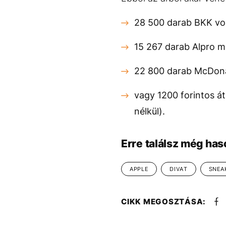
28 500 darab BKK von
15 267 darab Alpro ma
22 800 darab McDonal
vagy 1200 forintos á
nélkül).
Erre találsz még has
APPLE
DIVAT
SNEA
CIKK MEGOSZTÁSA: