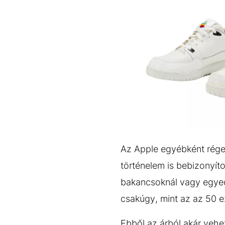
Az Apple egyébként régeb
történelem is bebizonyít
bakancsoknál vagy egyedi
csakúgy, mint az az 50 ez
Ebből az árból akár vehe