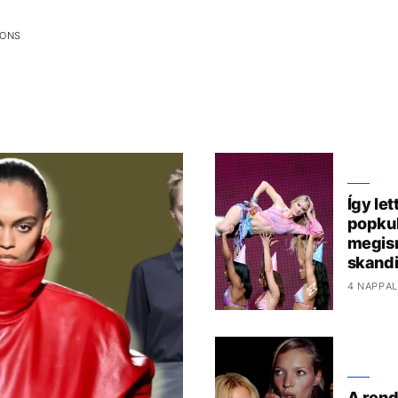
IONS
Így le
popkul
megis
skandi
4 NAPPAL
A rend