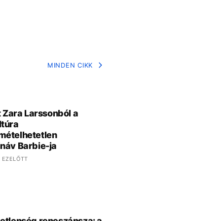
MINDEN CIKK
tt Zara Larssonból a
túra
mételhetetlen
náv Barbie-ja
 EZELŐTT
etlenség reneszánsza: a