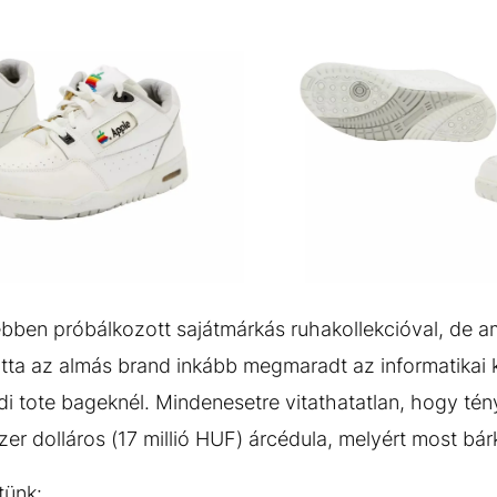
GALÉRIA MEGTEKINTÉSE
(2)
ben próbálkozott sajátmárkás ruhakollekcióval, de am
otta az almás brand inkább megmaradt az informatikai 
 tote bageknél. Mindenesetre vitathatatlan, hogy tény
er dolláros (17 millió HUF) árcédula, melyért most bárki
tünk: