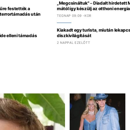
„Megcsináltuk" – Diadalt hirdetett
re festették a
mától így készülj az otthoni energ
 terrortámadás után
TEGNAP 09:09 -KOR
Kiakadt egy turista, miután lekapc
ride elleni támadás
díszkivilágítását
2 NAPPAL EZELŐTT