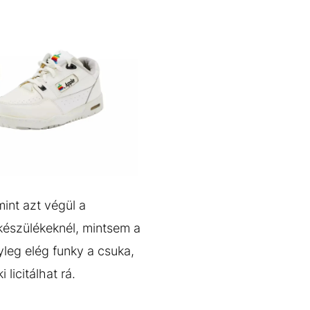
int azt végül a
készülékeknél, mintsem a
leg elég funky a csuka,
 licitálhat rá.