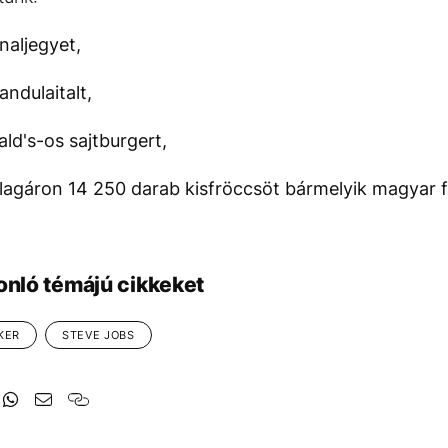
aljegyet,
ndulaitalt,
d's-os sajtburgert,
tlagáron 14 250 darab kisfröccsöt bármelyik magyar f
onló témájú cikkeket
KER
STEVE JOBS