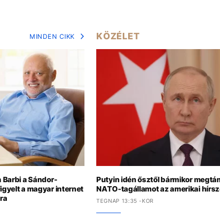
KÖZÉLET
MINDEN CIKK
n Barbi a Sándor-
Putyin idén ősztől bármikor megt
igyelt a magyar internet
NATO-tagállamot az amerikai hírsz
ra
TEGNAP 13:35 -KOR