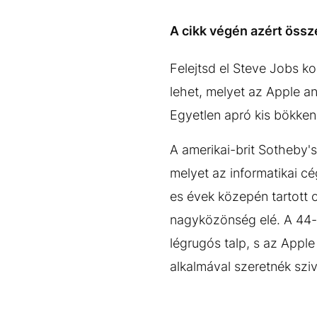
EGYÉB FORMÁTUMOK
REFRESHER
Kiemelt tartalmak
Videó
Kvíz
Médiaajánlat
Impresszum
A cikk végén azért össze
Felejtsd el Steve Jobs k
lehet, melyet az Apple 
Egyetlen apró kis bökken
A amerikai-brit Sotheby'
melyet az informatikai c
es évek közepén tartott o
nagyközönség elé. A 44-es
légrugós talp, s az Apple
alkalmával szeretnék szi