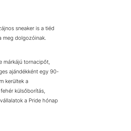
ájnos sneaker is a tiéd
a meg dolgozóinak.
e márkájú tornacipőt,
eges ajándékként egy 90-
m kerültek a
fehér külsőborítás,
vállalatok a Pride hónap