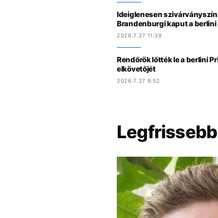
Ideiglenesen szivárványszínű
Brandenburgi kaput a berlini
2026.7.27 11:39
Rendőrök lőtték le a berlini P
elkövetőjét
2026.7.27 8:52
Legfrissebb