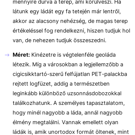
mennyire durva a terep, ami körülveszi. Ha
látunk egy ládát egy fa tetején már lentről,
akkor az alacsony nehézség, de magas terep
értékeléssel fog rendelkezni, hiszen tudjuk hol
van, de nehezen tudjuk összeszedni.
Méret:
Kinézetre is végtelenféle geoláda
létezik. Míg a városokban a legjellemzőbb a
cigicsikktartó-szerű felfújatlan PET-palackba
rejtett logfüzet, addig a természetben
leginkább különböző uzsonnásdobozokkal
találkozhatunk. A személyes tapasztalatom,
hogy minél nagyobb a láda, annál nagyobb
élmény megtalálni. Vannak emellett olyan
ládák is, amik unortodox formát öltenek, mint