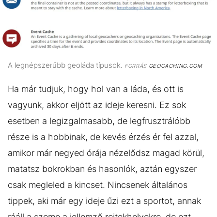
A legnépszerűbb geoláda típusok.
FORRÁS
GEOCACHING.COM
Ha már tudjuk, hogy hol van a láda, és ott is
vagyunk, akkor eljött az ideje keresni. Ez sok
esetben a legizgalmasabb, de legfrusztrálóbb
része is a hobbinak, de kevés érzés ér fel azzal,
amikor már negyed órája nézelődsz magad körül,
matatsz bokrokban és hasonlók, aztán egyszer
csak megleled a kincset. Nincsenek általános
tippek, aki már egy ideje űzi ezt a sportot, annak
rááll a szeme a jellemző rejtekhelyekre, de ezt