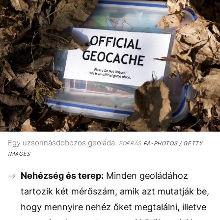
Egy uzsonnásdobozos geoláda.
FORRÁS
RA-PHOTOS / GETTY
IMAGES
Nehézség és terep:
Minden geoládához
tartozik két mérőszám, amik azt mutatják be,
hogy mennyire nehéz őket megtalálni, illetve