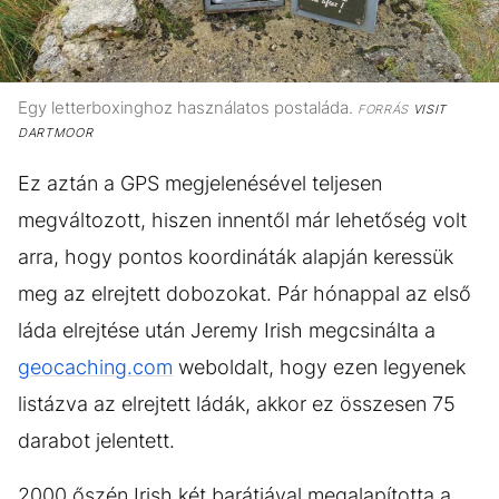
Egy letterboxinghoz használatos postaláda.
FORRÁS
VISIT
DARTMOOR
Ez aztán a GPS megjelenésével teljesen
megváltozott, hiszen innentől már lehetőség volt
arra, hogy pontos koordináták alapján keressük
meg az elrejtett dobozokat. Pár hónappal az első
láda elrejtése után Jeremy Irish megcsinálta a
geocaching.com
weboldalt, hogy ezen legyenek
listázva az elrejtett ládák, akkor ez összesen 75
darabot jelentett.
2000 őszén Irish két barátjával megalapította a