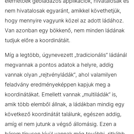
elérhetőek geoládázós applikációk, hivatalosak és
nem hivatalosak egyaránt, amikkel követhetjük,
hogy mennyire vagyunk közel az adott ládához.
Van azonban egy bökkenő, nem minden ládának
tudjuk előre a koordinátáit.
Míg a legtöbb, úgynevezett „tradicionális” ládánál
megvannak a pontos adatok a helyre, addig
vannak olyan „rejtvényládák”, ahol valamilyen
feladvány eredményeképpen kapjuk meg a
koordinátákat. Emellett vannak „multiládák” is,
amik több elemből állnak, a ládákban mindig egy
következő koordinátát találunk, egészen addig,
amíg el nem jutunk a végső állomásig. Ezen a
három típuson kívül vannak még további, ritkább