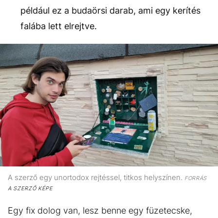
például ez a budaörsi darab, ami egy kerítés
falába lett elrejtve.
A szerző egy unortodox rejtéssel, titkos helyszínen.
FORRÁS
A SZERZŐ KÉPE
Egy fix dolog van, lesz benne egy füzetecske,