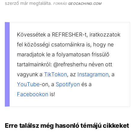
szerző már megtalálta.
FORRÁS
GEOCACHING.COM
Kövessétek a REFRESHER-t, iratkozzatok
fel közösségi csatornáinkra is, hogy ne
maradjatok le a folyamatosan frissülő
tartalmainkról: @refresherhu néven ott
vagyunk a
TikTokon
, az
Instagramon
, a
YouTube
-on, a
Spotifyon
és a
Facebookon
is!
Erre találsz még hasonló témájú cikkeket