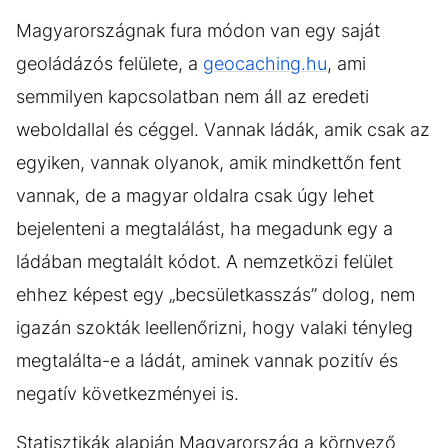
Magyarországnak fura módon van egy saját
geoládázós felülete, a
geocaching.hu
, ami
semmilyen kapcsolatban nem áll az eredeti
weboldallal és céggel. Vannak ládák, amik csak az
egyiken, vannak olyanok, amik mindkettőn fent
vannak, de a magyar oldalra csak úgy lehet
bejelenteni a megtalálást, ha megadunk egy a
ládában megtalált kódot. A nemzetközi felület
ehhez képest egy „becsületkasszás” dolog, nem
igazán szokták leellenőrizni, hogy valaki tényleg
megtalálta-e a ládát, aminek vannak pozitív és
negatív következményei is.
Statisztikák alapján Magyarország a környező