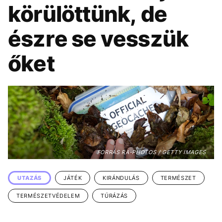
KÖZÉLET
UTAZÁS
körülöttünk, de
ÉLETMÓD
DESIGN
észre se vesszük
BESZÉLGETÉSEK
ARCOK
őket
VIDEÓ
TÖRTÉNETEK
GASZTRO
FORRÁS RA-PHOTOS / GETTY IMAGES
UTAZÁS
JÁTÉK
KIRÁNDULÁS
TERMÉSZET
TERMÉSZETVÉDELEM
TÚRÁZÁS