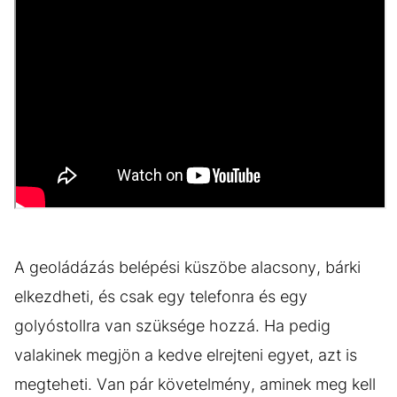
A geoládázás belépési küszöbe alacsony, bárki
elkezdheti, és csak egy telefonra és egy
golyóstollra van szüksége hozzá. Ha pedig
valakinek megjön a kedve elrejteni egyet, azt is
megteheti. Van pár követelmény, aminek meg kell