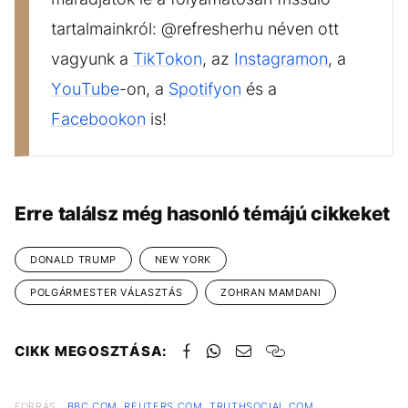
tartalmainkról: @refresherhu néven ott
vagyunk a
TikTokon
, az
Instagramon
, a
YouTube
-on, a
Spotifyon
és a
Facebookon
is!
Erre találsz még hasonló témájú cikkeket
DONALD TRUMP
NEW YORK
POLGÁRMESTER VÁLASZTÁS
ZOHRAN MAMDANI
CIKK MEGOSZTÁSA:
FORRÁS
BBC.COM
,
REUTERS.COM
,
TRUTHSOCIAL.COM
,