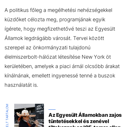
A politikus főleg a megélhetési nehézségekkel
küzdőket célozta meg, programjának egyik
ígérete, hogy megfizethetővé teszi az Egyesült
Államok legdrágább városát. Tervei között
szerepel az önkormányzati tulajdonú
élelmiszerbolt-hálózat létesítése New York öt
kerületében, amelyek a piaci árnál olcsóbb árakat
kínálnának, emellett ingyenessé tenné a buszok
használatát is.
KIEMELT TARTALOM
Az Egyesült Államokban zajos
tüntetésekkel és zenével