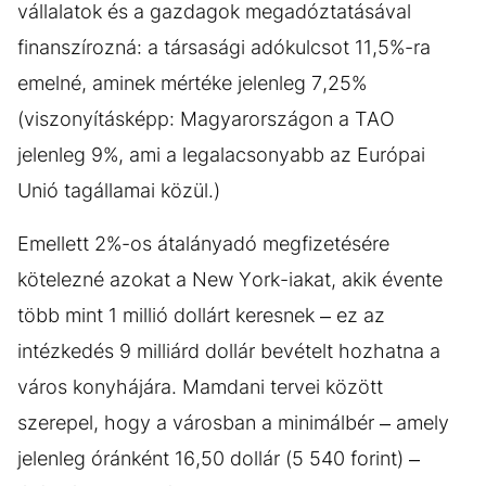
vállalatok és a gazdagok megadóztatásával
finanszírozná: a társasági adókulcsot 11,5%-ra
emelné, aminek mértéke jelenleg 7,25%
(viszonyításképp: Magyarországon a TAO
jelenleg 9%, ami a legalacsonyabb az Európai
Unió tagállamai közül.)
Emellett 2%-os átalányadó megfizetésére
kötelezné azokat a New York-iakat, akik évente
több mint 1 millió dollárt keresnek – ez az
intézkedés 9 milliárd dollár bevételt hozhatna a
város konyhájára. Mamdani tervei között
szerepel, hogy a városban a minimálbér – amely
jelenleg óránként 16,50 dollár (5 540 forint) –