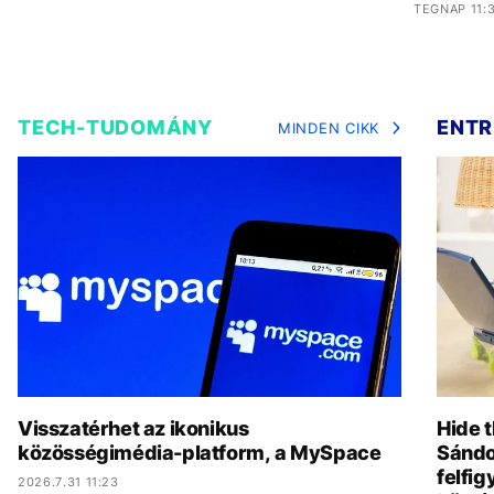
TEGNAP 11:
TECH-TUDOMÁNY
ENTR
MINDEN CIKK
Visszatérhet az ikonikus
Hide t
közösségimédia-platform, a MySpace
Sándo
felfig
2026.7.31 11:23