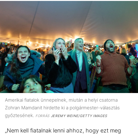
Amerikai fiatalok ünnepelnek, miután a helyi csatorna
Zohran Mamdanit hirdette ki a polgármester-választás
győztesének.
FORRÁS
JEREMY WEINE/GETTY IMAGES
„Nem kell fiatalnak lenni ahhoz, hogy ezt meg