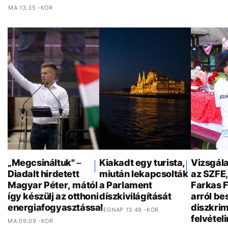
MA 13:35 -KOR
„Megcsináltuk" –
Kiakadt egy turista,
Vizsgála
Diadalt hirdetett
miután lekapcsolták
az SZFE
Magyar Péter, mától
a Parlament
Farkas 
így készülj az otthoni
díszkivilágítását
arról bes
energiafogyasztással
diszkrim
TEGNAP 13:49 -KOR
felvételi
MA 09:09 -KOR