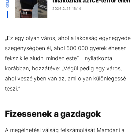
tiltakoznak az ICE-terror ellen
2026.2.25 16:14
„Ez egy olyan város, ahol a lakosság egynegyede
szegénységben él, ahol 500 000 gyerek éhesen
fekszik le aludni minden este” – nyilatkozta
korábban, hozzátéve: „Végül pedig egy város,
ahol veszélyben van az, ami olyan különlegessé
teszi.”
Fizessenek a gazdagok
A megélhetési válság felszámolását Mamdani a