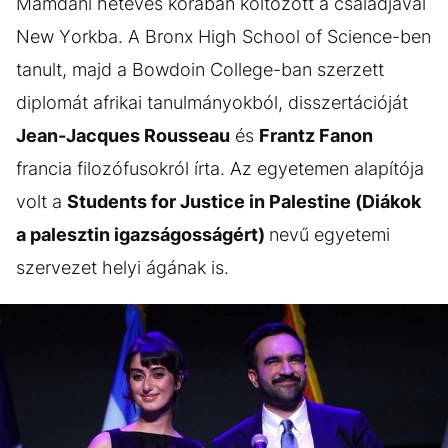
Mamdani hétéves korában költözött a családjával
New Yorkba. A Bronx High School of Science-ben
tanult, majd a Bowdoin College-ban szerzett
diplomát afrikai tanulmányokból, disszertációját
Jean-Jacques Rousseau
és
Frantz Fanon
francia filozófusokról írta. Az egyetemen alapítója
volt a
Students for Justice in Palestine (Diákok
a palesztin igazságosságért)
nevű egyetemi
szervezet helyi ágának is.