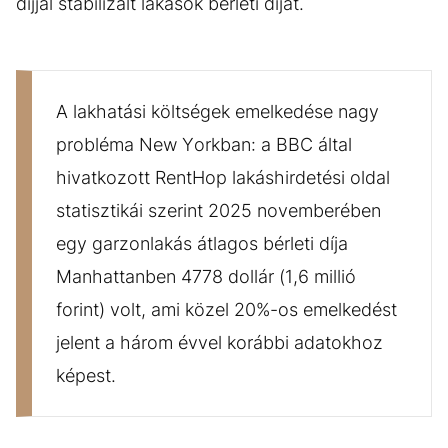
díjjal stabilizált lakások bérleti díját.
A lakhatási költségek emelkedése nagy
probléma New Yorkban: a BBC által
hivatkozott RentHop lakáshirdetési oldal
statisztikái szerint 2025 novemberében
egy garzonlakás átlagos bérleti díja
Manhattanben 4778 dollár (1,6 millió
forint) volt, ami közel 20%-os emelkedést
jelent a három évvel korábbi adatokhoz
képest.