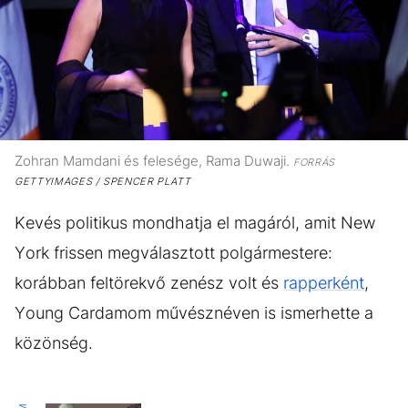
Zohran Mamdani és felesége, Rama Duwaji.
FORRÁS
GETTYIMAGES / SPENCER PLATT
Kevés politikus mondhatja el magáról, amit New
York frissen megválasztott polgármestere:
korábban feltörekvő zenész volt és
rapperként
,
Young Cardamom művésznéven is ismerhette a
közönség.