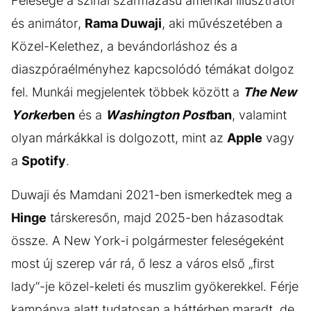
Felesége a szíriai származású amerikai illusztrátor
és animátor,
Rama Duwaji
, aki művészetében a
Közel-Kelethez, a bevándorláshoz és a
diaszpóraélményhez kapcsolódó témákat dolgoz
fel. Munkái megjelentek többek között a
The New
Yorker
ben
és a
Washington Post
ban
, valamint
olyan márkákkal is dolgozott, mint az
Apple
vagy
a
Spotify
.
Duwaji és Mamdani 2021-ben ismerkedtek meg a
Hinge
társkeresőn, majd 2025-ben házasodtak
össze. A New York-i polgármester feleségeként
most új szerep vár rá, ő lesz a város első „first
lady”-je közel-keleti és muszlim gyökerekkel. Férje
kampánya alatt tudatosan a háttérben maradt, de