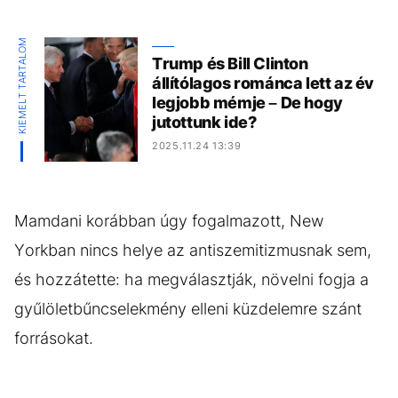
KIEMELT TARTALOM
Trump és Bill Clinton
állítólagos románca lett az év
legjobb mémje – De hogy
jutottunk ide?
2025.11.24 13:39
Mamdani korábban úgy fogalmazott, New
Yorkban nincs helye az antiszemitizmusnak sem,
és hozzátette: ha megválasztják, növelni fogja a
gyűlöletbűncselekmény elleni küzdelemre szánt
forrásokat.