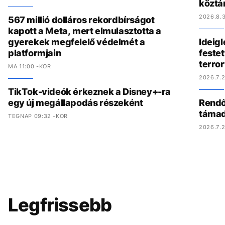
köztá
2026.8.3
567 millió dolláros rekordbírságot
kapott a Meta, mert elmulasztotta a
gyerekek megfelelő védelmét a
Ideig
platformjain
festet
terro
MA 11:00 -KOR
2026.7.2
TikTok-videók érkeznek a Disney+-ra
egy új megállapodás részeként
Rendőr
támad
TEGNAP 09:32 -KOR
2026.7.2
Legfrissebb