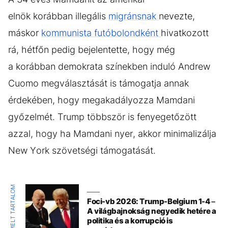
elnök korábban illegális
migránsnak
nevezte,
máskor
kommunista futóbolondként
hivatkozott
rá, hétfőn pedig bejelentette, hogy még
a korábban demokrata színekben induló Andrew
Cuomo megválasztását is támogatja annak
érdekében, hogy megakadályozza Mamdani
győzelmét. Trump többször is fenyegetőzött
azzal, hogy ha Mamdani nyer, akkor minimalizálja
New York szövetségi támogatását.
KIEMELT TARTALOM
Foci-vb 2026: Trump-Belgium 1-4 –
A világbajnokság negyedik hetére a
politika és a korrupció is