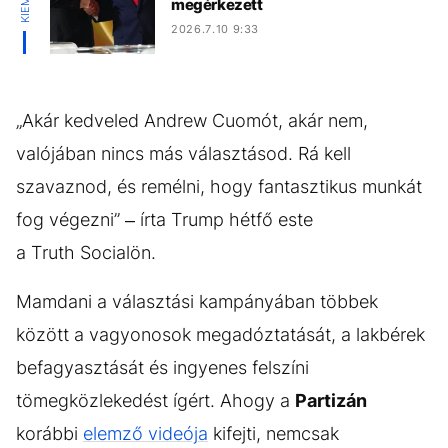
megérkezett
2026.7.10 9:33
„Akár kedveled Andrew Cuomót, akár nem,
valójában nincs más választásod. Rá kell
szavaznod, és remélni, hogy fantasztikus munkát
fog végezni” – írta Trump hétfő este
a Truth Socialön.
Mamdani a választási kampányában többek
között a vagyonosok megadóztatását, a lakbérek
befagyasztását és ingyenes felszíni
tömegközlekedést ígért. Ahogy a
Partizán
korábbi
elemző videója
kifejti, nemcsak