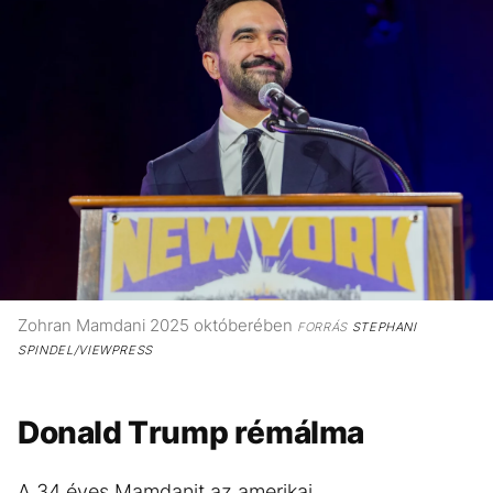
Zohran Mamdani 2025 októberében
FORRÁS
STEPHANI
SPINDEL/VIEWPRESS
Donald Trump rémálma
A 34 éves Mamdanit az amerikai