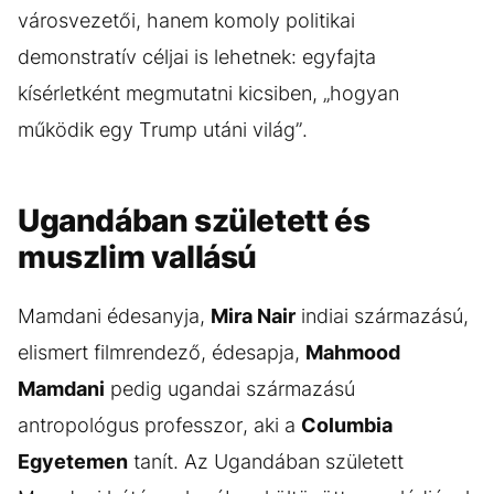
városvezetői, hanem komoly politikai
demonstratív céljai is lehetnek: egyfajta
kísérletként megmutatni kicsiben, „hogyan
működik egy Trump utáni világ”.
Ugandában született és
muszlim vallású
Mamdani édesanyja,
Mira Nair
indiai származású,
elismert filmrendező, édesapja,
Mahmood
Mamdani
pedig ugandai származású
antropológus professzor, aki a
Columbia
Egyetemen
tanít. Az Ugandában született