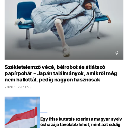
KÖZÉLET
UTAZÁS
ÉLETMÓD
DESIGN
BESZÉLGETÉSEK
ARCOK
VIDEÓ
TÖRTÉNETEK
GASZTRO
Székletelemző vécé, bélrobot és átlátszó
papírpohár – Japán találmányok, amikről még
nem hallottál, pedig nagyon hasznosak
2026.5.29 11:53
Egy friss kutatás szerint a magyar nyelv
őshazája távolabb lehet, mint azt eddig