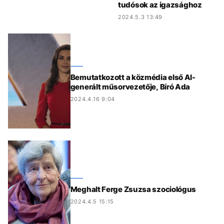
tudósok az igazsághoz
2024.5.3 13:49
Bemutatkozott a közmédia első AI-
generált műsorvezetője, Bíró Ada
2024.4.16 9:04
Meghalt Ferge Zsuzsa szociológus
2024.4.5 15:15