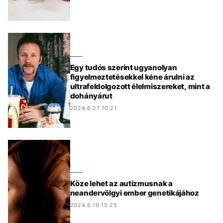
Egy tudós szerint ugyanolyan
figyelmeztetésekkel kéne árulni az
ultrafeldolgozott élelmiszereket, mint a
dohányárut
2024.6.27 10:21
Köze lehet az autizmusnak a
neandervölgyi ember genetikájához
2024.6.19 15:25