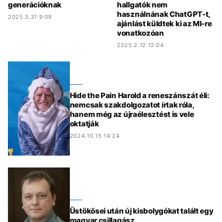
generációknak
hallgatók nem
használnának ChatGPT-t,
2025.3.31 9:09
ajánlást küldtek ki az MI-re
vonatkozóan
2025.2.12 12:04
Hide the Pain Harold a reneszánszát éli:
nemcsak szakdolgozatot írtak róla,
hanem még az újraélesztést is vele
oktatják
2024.10.15 14:24
Üstökösei után új kisbolygókat talált egy
magyar csillagász