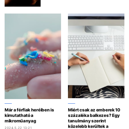
Már a férfiak heréiben is
Miért csak az emberek 10
kimutatható a
százaléka balkezes? Egy
mikroműanyag
tanulmány szerint
közelebb kerültek a
2024.5.22 13:21