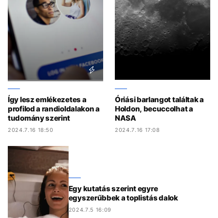
Így lesz emlékezetes a
Óriási barlangot találtak a
profilod a randioldalakon a
Holdon, becuccolhat a
tudomány szerint
NASA
2024.7.16 18:50
2024.7.16 17:08
Egy kutatás szerint egyre
egyszerűbbek a toplistás dalok
2024.7.5 16:09