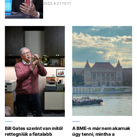
2025.4.21 13:11
Bill Gates szerint van mitől
A BME-n már nem akarnak
rettegniük a fiatalabb
úgy tenni, mintha a