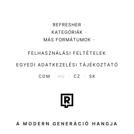
REFRESHER
KATEGÓRIÁK
Médiaajánlat
MÁS FORMÁTUMOK
Zene
Impresszum
Kiemelt tartalmak
Divat
FELHASZNÁLÁSI FELTÉTELEK
Videó
Kultúra
EGYEDI ADATKEZELÉSI TÁJÉKOZTATÓ
Kvíz
ENTR
COM
|
HU
|
CZ
|
SK
Film + sorozat
Tech-Tudomány
Sport
Társadalom
A MODERN GENERÁCIÓ HANGJA
Közélet