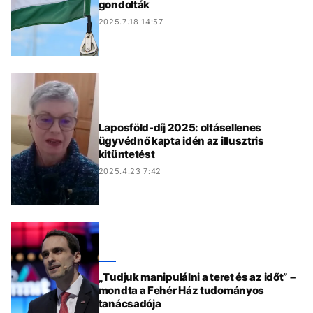
gondolták
2025.7.18 14:57
Laposföld-díj 2025: oltásellenes
ügyvédnő kapta idén az illusztris
kitüntetést
2025.4.23 7:42
„Tudjuk manipulálni a teret és az időt” –
mondta a Fehér Ház tudományos
tanácsadója