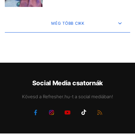
MÉG TÖBB CIKK
Social Media csatornák
Kövesd a Refresher.hu-t a social mediában!