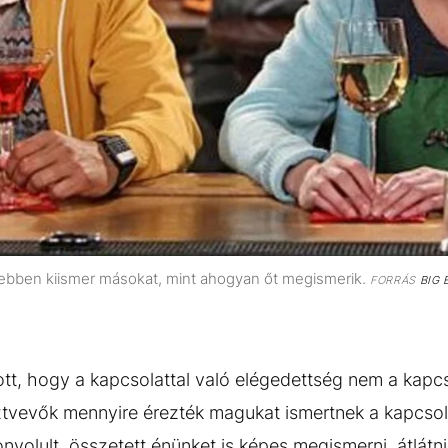
ebben kiismer másokat, mint ahogyan őt megismerik.
FORRÁS
BIG 
ított, hogy a kapcsolattal való elégedettség nem a kap
tvevők mennyire érezték magukat ismertnek a kapcsol
nyolult, összetett énünket is képes megismerni, átlátni