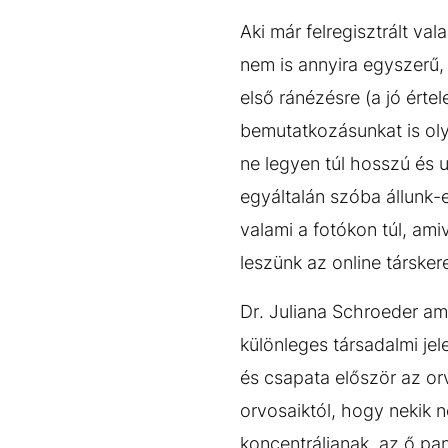
Aki már felregisztrált val
nem is annyira egyszerű,
első ránézésre (a jó érte
bemutatkozásunkat is oly
ne legyen túl hosszú és u
egyáltalán szóba állunk-e
valami a fotókon túl, ami
leszünk az online társke
Dr. Juliana Schroeder am
különleges társadalmi je
és csapata először az orv
orvosaiktól, hogy nekik n
koncentráljanak, az ő pa