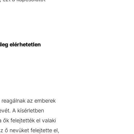
leg elérhetetlen
 reagálnak az emberek
evét. A kísérletben
 felejtették el valaki
ő nevüket felejtette el,