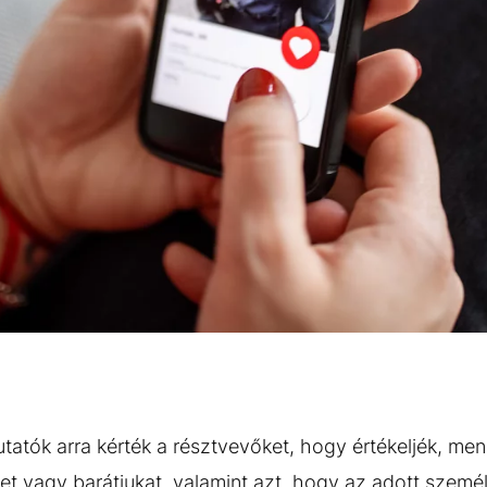
utatók arra kérték a résztvevőket, hogy értékeljék, men
et vagy barátjukat, valamint azt, hogy az adott személ