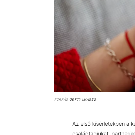
FORRÁS
GETTY IMAGES
Az első kísérletekben a k
családtagjukat, partnerük