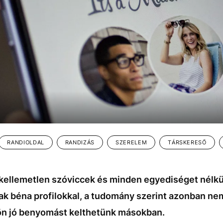
RANDIOLDAL
RANDIZÁS
SZERELEM
TÁRSKERESŐ
 kellemetlen szóviccek és minden egyediséget nélk
ak béna profilokkal, a tudomány szerint azonban nem
ön jó benyomást kelthetünk másokban.