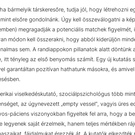
aha bármelyik társkeresőre, tudja jól, hogy létrehozni e
 mint elsőre gondolnánk. Úgy kell összeválogatni a ké
lemben) megragadják a potenciális matchek figyelmét, i
an módon kell összerakni, hogy abból kiderüljön minde
nalmas sem. A randiappokon pillanatok alatt döntünk a
, itt tényleg az első benyomás számít. Egy új kutatás
vel garantáltan pozitívan hathatunk másokra, és amivel
resésben.
erikai viselkedéskutató, szociálpszichológus több mint
lenséget, az úgynevezett „empty vessel”, vagyis üres e
os-páciens viszonyokban figyeltek fel arra, hogy a bet
e legyenek saját érzelmeik, hanem teljes mértékben ráj
naszaikat, fájdalmukat érezzék át. A kutatók elkezdték