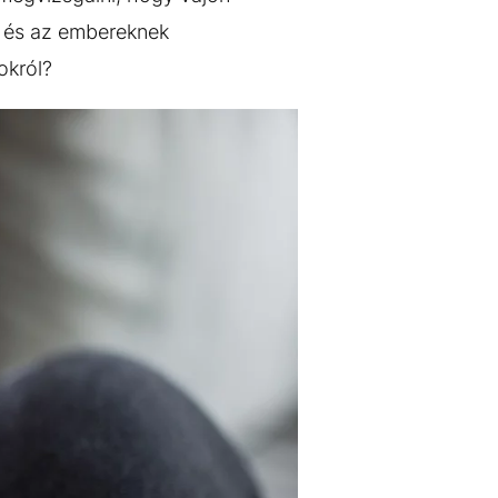
e és az embereknek
sokról?