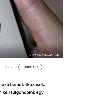
FORRÁS BLOOMBERG
TINDER
TUDOMÁNY
ülöző bemutatkozások.
 kell túlgondolni: egy