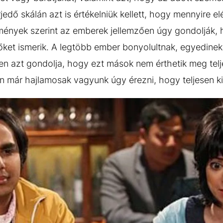
rjedő skálán azt is értékelniük kellett, hogy mennyire e
mények szerint az emberek jellemzően úgy gondolják, 
őket ismerik. A legtöbb ember bonyolultnak, egyedinek 
özben azt gondolja, hogy ezt mások nem érthetik meg te
n már hajlamosak vagyunk úgy érezni, hogy teljesen ki