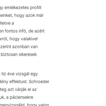
gy emlékezetes profilt
peinket, hogy azok már
lletve a
n fontos infó, de azért
rról, hogy valakivel
 szerint azonban van
 biztosan sikeresek
 tíz éve vizsgál egy
dény effektust. Schroeder
eg azt várják el az
uk, a páciensekre
 megvizsgálni, hogy vajon