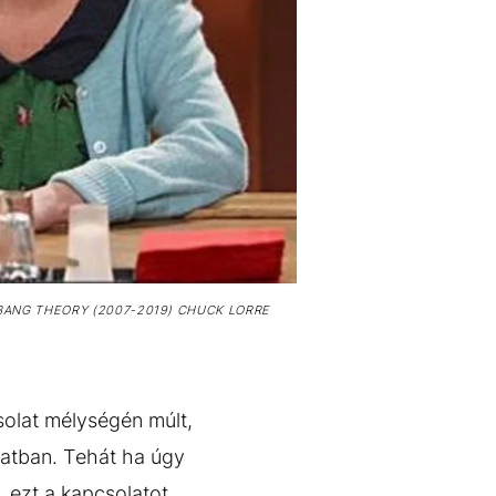
BANG THEORY (2007-2019) CHUCK LORRE
csolat mélységén múlt,
atban. Tehát ha úgy
, ezt a kapcsolatot