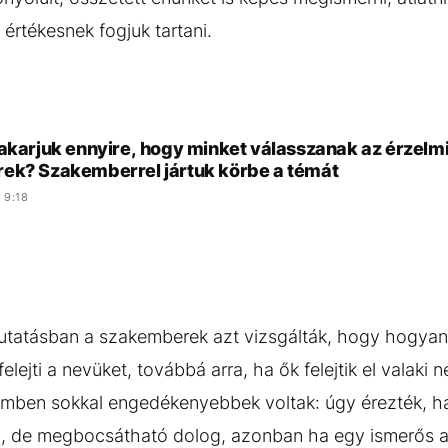
értékesnek fogjuk tartani.
akarjuk ennyire, hogy minket válasszanak az érzelmi
ek? Szakemberrel jártuk körbe a témát
 9:18
utatásban a szakemberek azt vizsgálták, hogy hogyan
elejti a nevüket, továbbá arra, ha ők felejtik el valaki n
ben sokkal engedékenyebbek voltak: úgy érezték, ha ők
n, de megbocsátható dolog, azonban ha egy ismerős az 