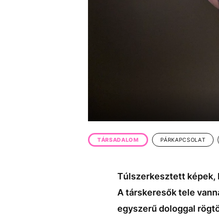
EGYÉB FORMÁTUMOK
REFRESHER
Kiemelt tartalmak
Videó
Kvíz
Médiaajánlat
Impresszum
TÁRSADALOM
PÁRKAPCSOLAT
Túlszerkesztett képek,
A társkeresők tele vann
egyszerű dologgal rögt