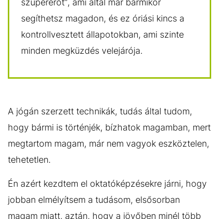
szupererőt”, ami által már bármikor
segíthetsz magadon, és ez óriási kincs a
kontrollvesztett állapotokban, ami szinte
minden megküzdés velejárója.
A jógán szerzett technikák, tudás által tudom,
hogy bármi is történjék, bízhatok magamban, mert
megtartom magam, már nem vagyok eszköztelen,
tehetetlen.
Én azért kezdtem el oktatóképzésekre járni, hogy
jobban elmélyítsem a tudásom, elsősorban
magam miatt, aztán, hogy a jövőben minél több