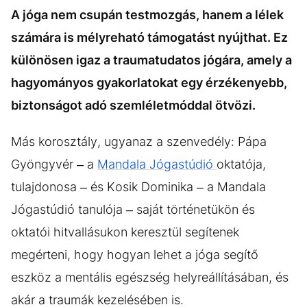
A jóga nem csupán testmozgás, hanem a lélek
számára is mélyreható támogatást nyújthat. Ez
különösen igaz a traumatudatos jógára, amely a
hagyományos gyakorlatokat egy érzékenyebb,
biztonságot adó szemléletmóddal ötvözi.
Más korosztály, ugyanaz a szenvedély: Pápa
Gyöngyvér – a
Mandala Jógastúdió
oktatója,
tulajdonosa – és Kosik Dominika – a Mandala
Jógastúdió tanulója – saját történetükön és
oktatói hitvallásukon keresztül segítenek
megérteni, hogy hogyan lehet a jóga segítő
eszköz a mentális egészség helyreállításában, és
akár a traumák kezelésében is.