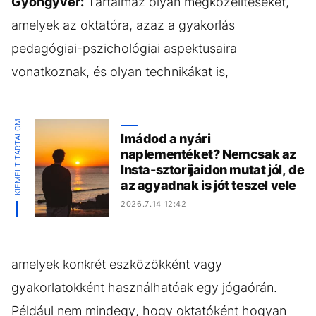
Gyöngyvér:
Tartalmaz olyan megközelítéseket,
amelyek az oktatóra, azaz a gyakorlás
pedagógiai-pszichológiai aspektusaira
vonatkoznak, és olyan technikákat is,
KIEMELT TARTALOM
Imádod a nyári
naplementéket? Nemcsak az
Insta-sztorijaidon mutat jól, de
az agyadnak is jót teszel vele
2026.7.14 12:42
amelyek konkrét eszközökként vagy
gyakorlatokként használhatóak egy jógaórán.
Például nem mindegy, hogy oktatóként hogyan