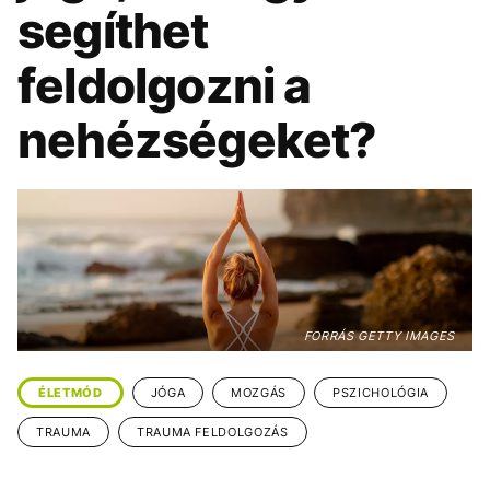
KÖZÉLET
UTAZÁS
segíthet
ÉLETMÓD
DESIGN
feldolgozni a
BESZÉLGETÉSEK
ARCOK
nehézségeket?
VIDEÓ
TÖRTÉNETEK
GASZTRO
FORRÁS GETTY IMAGES
ÉLETMÓD
JÓGA
MOZGÁS
PSZICHOLÓGIA
TRAUMA
TRAUMA FELDOLGOZÁS