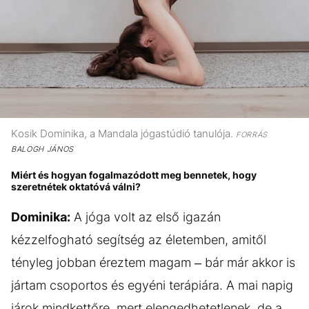
Kosik Dominika, a Mandala jógastúdió tanulója.
FORRÁS
BALOGH JÁNOS
Miért és hogyan fogalmazódott meg bennetek, hogy
szeretnétek oktatóvá válni?
Dominika:
A jóga volt az első igazán
kézzelfogható segítség az életemben, amitől
tényleg jobban éreztem magam – bár már akkor is
jártam csoportos és egyéni terápiára. A mai napig
járok mindkettőre, mert elengedhetetlenek, de a