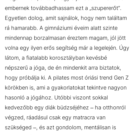
embernek továbbadhassam ezt a „szupererőt”.
Egyetlen dolog, amit sajnálok, hogy nem találtam
rá hamarabb. A gimnáziumi éveim alatt szinte
mindennap borzalmasan éreztem magam, jól jött
volna egy ilyen erős segítség már a legelején. Úgy
látom, a fiatalabb korosztályban kevésbé
népszerű a jóga, de én mindenkit arra biztatok,
hogy próbálja ki. A pilates most óriási trend Gen Z
körökben is, ami a gyakorlatokat tekintve nagyon
hasonló a jógához. Utóbbi viszont sokkal
kedvezőbb egy diák büdzséjéhez – ha otthonról
végzed, ráadásul csak egy matracra van
szükséged –, és azt gondolom, mentálisan is