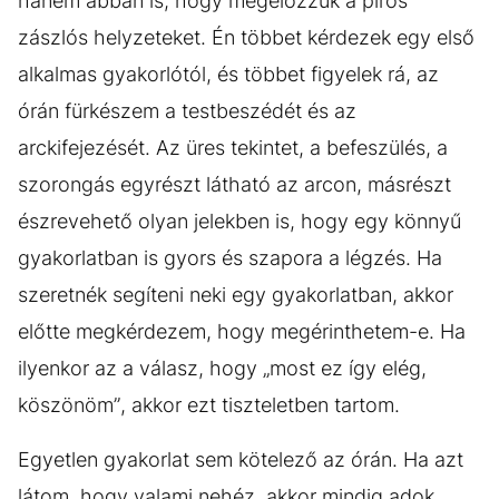
hanem abban is, hogy megelőzzük a piros
zászlós helyzeteket. Én többet kérdezek egy első
alkalmas gyakorlótól, és többet figyelek rá, az
órán fürkészem a testbeszédét és az
arckifejezését. Az üres tekintet, a befeszülés, a
szorongás egyrészt látható az arcon, másrészt
észrevehető olyan jelekben is, hogy egy könnyű
gyakorlatban is gyors és szapora a légzés. Ha
szeretnék segíteni neki egy gyakorlatban, akkor
előtte megkérdezem, hogy megérinthetem-e. Ha
ilyenkor az a válasz, hogy „most ez így elég,
köszönöm”, akkor ezt tiszteletben tartom.
Egyetlen gyakorlat sem kötelező az órán. Ha azt
látom, hogy valami nehéz, akkor mindig adok