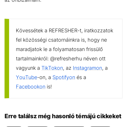
Kövessétek a REFRESHER-t, iratkozzatok
fel közösségi csatornáinkra is, hogy ne
maradjatok le a folyamatosan frissülő
tartalmainkról: @refresherhu néven ott
vagyunk a
TikTokon
, az
Instagramon
, a
YouTube
-on, a
Spotifyon
és a
Facebookon
is!
Erre találsz még hasonló témájú cikkeket