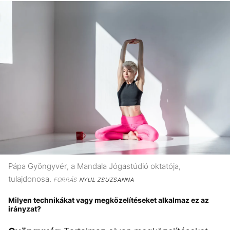
Pápa Gyöngyvér, a Mandala Jógastúdió oktatója,
tulajdonosa.
FORRÁS
NYUL ZSUZSANNA
Milyen technikákat vagy megközelítéseket alkalmaz ez az
irányzat?