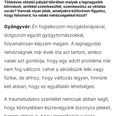
Többéves oktatói pályád tükrében melyek a legnagyobb
kihívások, amikkel szembesültél, szembesülsz az oktatás
során? Vannak olyan jelek, amelyekre különösen figyelsz,
hogy felismerd, ha valaki nehézségekkel küzd?
Gyöngyvér:
Én foglalkozom mozgásterápiával,
dolgozom együtt gyógytornászokkal,
folyamatosan képzem magam. A legnagyobb
nehézségnek már évek óta azt tartom, amikor
valaki azt gondolja, hogy egy adott probléma már
nem fog változni. Lehet a sérülésünk lelki vagy
fizikai, de ahhoz, hogy változás legyen, hinnünk
kell abban, hogy ez egyáltalán lehetséges.
A traumatudatos szemlélet nemcsak abban segít,
hogy könnyebben észrevegyünk bizonyos jeleket,