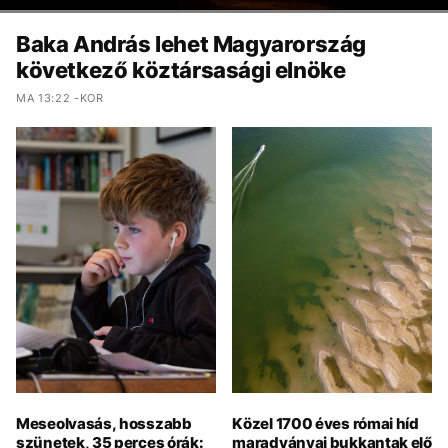
Baka András lehet Magyarország
következő köztársasági elnöke
MA 13:22 -KOR
Meseolvasás, hosszabb
Közel 1700 éves római híd
szünetek, 35 perces órák:
maradványai bukkantak elő