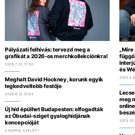
Pályázati felhívás: tervezd meg a
„Mire
grafikát a 2026-os merchkollekciónkra!
függő
Interj
2026.7.22 17:32
és Wé
2025.2.6
Meghalt David Hockney, korunk egyik
legkedveltebb festője
Lecse
2026.6.12 13:03
meg m
online
Új híd épülhet Budapesten: elfogadták
beszé
az Óbudai-sziget gyaloghídjának
2025.10.
koncepcióját
3 NAPPAL EZELŐTT