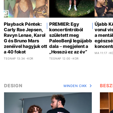
Playback Péntek:
PREMIER: Egy
Újabb K
Carly Rae Jepsen,
koncertintróból
vonul vi
Ravyn Lenae, Karol
született meg
a mentál
G és Bruno Mars
PaleoBenji legújabb
egészsé
zenéivel hagyjuk ott
dala – megjelent a
koncent
a 40 fokot
„Hosszú ez az év”
MA 11:17 -K
TEGNAP 13:34 -KOR
TEGNAP 12:00 -KOR
DESIGN
BESZ
MINDEN CIKK