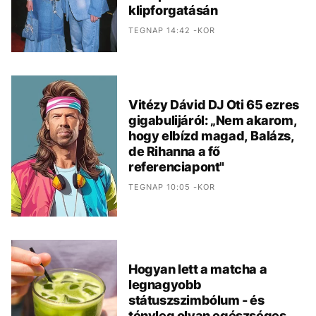
klipforgatásán
TEGNAP 14:42 -KOR
Vitézy Dávid DJ Oti 65 ezres
gigabulijáról: „Nem akarom,
hogy elbízd magad, Balázs,
de Rihanna a fő
referenciapont"
TEGNAP 10:05 -KOR
Hogyan lett a matcha a
legnagyobb
státuszszimbólum - és
tényleg olyan egészséges,