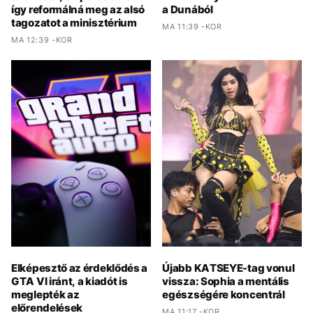
így reformálná meg az alsó
a Dunából
tagozatot a minisztérium
MA 11:39 -KOR
MA 12:39 -KOR
Elképesztő az érdeklődés a
Újabb KATSEYE-tag vonul
GTA VI iránt, a kiadót is
vissza: Sophia a mentális
meglepték az
egészségére koncentrál
előrendelések
MA 11:17 -KOR