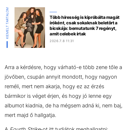
KIEMELT TARTALOM
Több híresség is kipróbálta magát
íróként, csak sokaknak beletört a
bicskája: bemutatunk 7 regényt,
amit celebek írtak
2026.7.8 11:31
Arra a kérdésre, hogy várható-e több zene tőle a
jövőben, csupán annyit mondott, hogy nagyon
reméli, mert nem akarja, hogy ez az érzés
bármikor is véget érjen, és hogy jó lenne egy
albumot kiadnia, de ha mégsem adná ki, nem baj,
mert majd ő hallgatja.
A
Fourth Strike
-ot itt tudjátok meghallgatni: