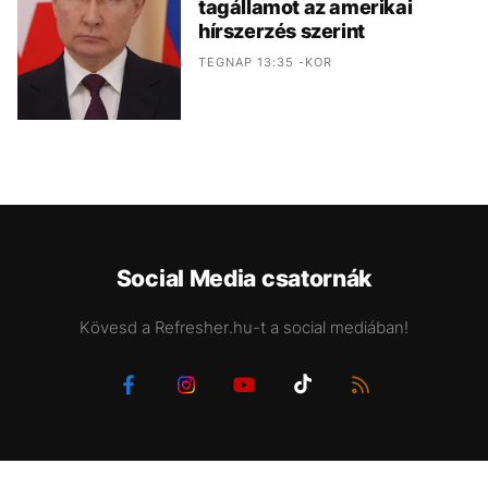
tagállamot az amerikai
hírszerzés szerint
TEGNAP 13:35 -KOR
Social Media csatornák
Kövesd a Refresher.hu-t a social mediában!