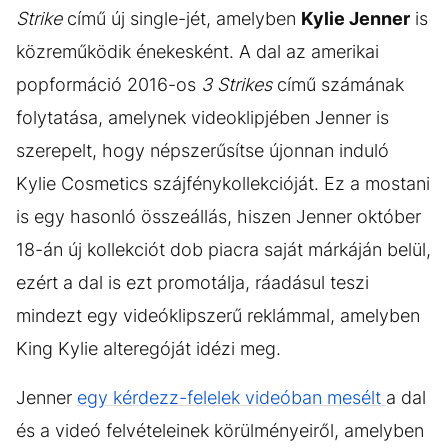
Strike
című új single-jét, amelyben
Kylie Jenner
is
közreműködik énekesként. A dal az amerikai
popformáció 2016-os
3 Strikes
című számának
folytatása, amelynek videoklipjében Jenner is
szerepelt, hogy népszerűsítse újonnan induló
Kylie Cosmetics szájfénykollekcióját. Ez a mostani
is egy hasonló összeállás, hiszen Jenner október
18-án új kollekciót dob piacra saját márkáján belül,
ezért a dal is ezt promotálja, ráadásul teszi
mindezt egy videóklipszerű reklámmal, amelyben
King Kylie alteregóját idézi meg.
Jenner
egy kérdezz-felelek videóban mesélt
a dal
és a videó felvételeinek körülményeiről, amelyben