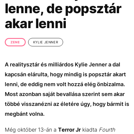
KÖZÉLET
UTAZÁS
lenne, de popsztár
ÉLETMÓD
DESIGN
akar lenni
BESZÉLGETÉSEK
ARCOK
VIDEÓ
TÖRTÉNETEK
ZENE
KYLIE JENNER
GASZTRO
A realitysztár és milliárdos Kylie Jenner a dal
kapcsán elárulta, hogy mindig is popsztár akart
lenni, de eddig nem volt hozzá elég önbizalma.
Most azonban saját bevallása szerint sem akar
többé visszanézni az életére úgy, hogy bármit is
megbánt volna.
Még október 13-án a
Terror Jr
kiadta
Fourth