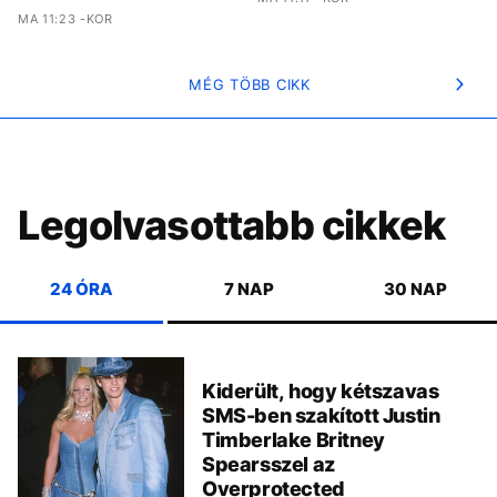
MA 11:23 -KOR
MÉG TÖBB CIKK
Legolvasottabb cikkek
24 ÓRA
7 NAP
30 NAP
Kiderült, hogy kétszavas
SMS-ben szakított Justin
Timberlake Britney
Spearsszel az
Overprotected