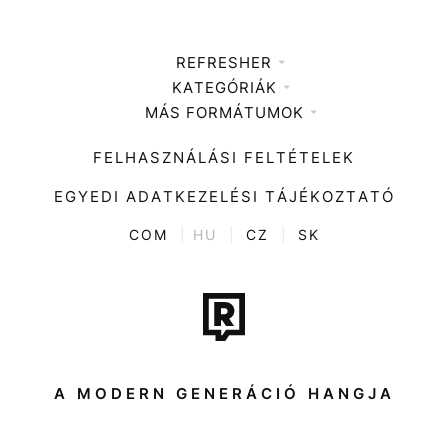
REFRESHER
KATEGÓRIÁK
Médiaajánlat
MÁS FORMÁTUMOK
Zene
Impresszum
Kiemelt tartalmak
Divat
FELHASZNÁLÁSI FELTÉTELEK
Videó
Kultúra
EGYEDI ADATKEZELÉSI TÁJÉKOZTATÓ
Kvíz
ENTR
COM
|
HU
|
CZ
|
SK
Film + sorozat
Tech-Tudomány
Sport
Társadalom
A MODERN GENERÁCIÓ HANGJA
Közélet