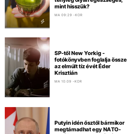
mint hisszük?
MA 09:29 -KOR
SP-től New Yorkig -
fotókönyvben foglalja össze
az elmúlt tíz évét Éder
Krisztián
MA 10:09 -KOR
Putyin idén ősztől bármikor
megtámadhat egy NATO-