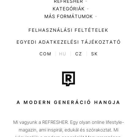
REFRESHER
KATEGÓRIÁK
Médiaajánlat
MÁS FORMÁTUMOK
Zene
Impresszum
Kiemelt tartalmak
Divat
FELHASZNÁLÁSI FELTÉTELEK
Videó
Kultúra
EGYEDI ADATKEZELÉSI TÁJÉKOZTATÓ
Kvíz
ENTR
COM
|
HU
|
CZ
|
SK
Film + sorozat
Tech-Tudomány
Sport
Társadalom
A MODERN GENERÁCIÓ HANGJA
Közélet
Mi vagyunk a REFRESHER. Egy olyan online lifestyle-
Utazás
magazin, ami inspirál, edukál és szórakoztat. Mi
Életmód