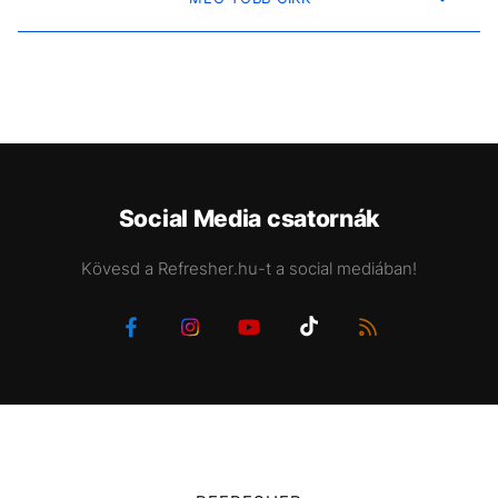
Social Media csatornák
Kövesd a Refresher.hu-t a social mediában!