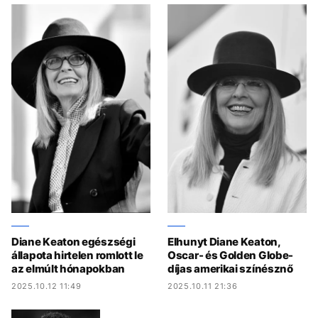
Diane Keaton egészségi
Elhunyt Diane Keaton,
állapota hirtelen romlott le
Oscar- és Golden Globe-
az elmúlt hónapokban
díjas amerikai színésznő
2025.10.12 11:49
2025.10.11 21:36