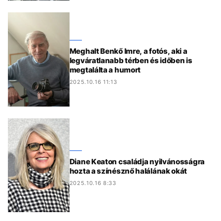
Meghalt Benkő Imre, a fotós, aki a
legváratlanabb térben és időben is
megtalálta a humort
2025.10.16 11:13
Diane Keaton családja nyilvánosságra
hozta a színésznő halálának okát
2025.10.16 8:33