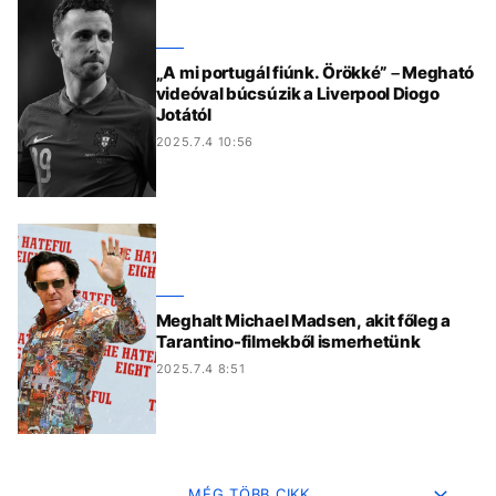
„A mi portugál fiúnk. Örökké” – Megható
videóval búcsúzik a Liverpool Diogo
Jotától
2025.7.4 10:56
Meghalt Michael Madsen, akit főleg a
Tarantino-filmekből ismerhetünk
2025.7.4 8:51
MÉG TÖBB CIKK