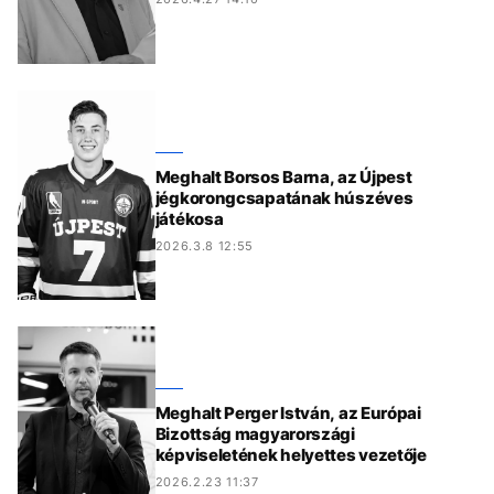
Meghalt Borsos Barna, az Újpest
jégkorongcsapatának húszéves
játékosa
2026.3.8 12:55
Meghalt Perger István, az Európai
Bizottság magyarországi
képviseletének helyettes vezetője
2026.2.23 11:37