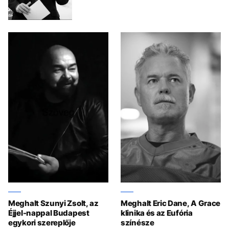
Meghalt Szunyi Zsolt, az
Meghalt Eric Dane, A Grace
Éjjel-nappal Budapest
klinika és az Eufória
egykori szereplője
színésze