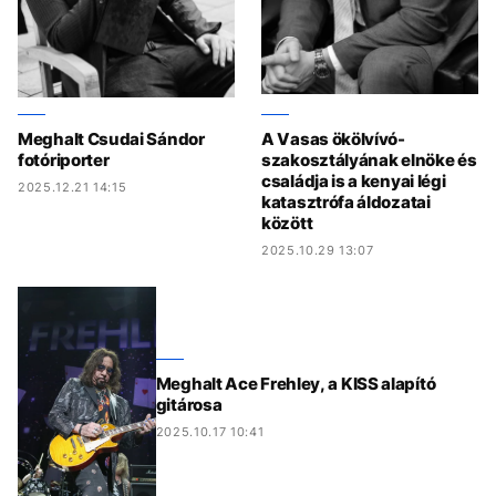
Meghalt Csudai Sándor
A Vasas ökölvívó-
fotóriporter
szakosztályának elnöke és
családja is a kenyai légi
2025.12.21 14:15
katasztrófa áldozatai
között
2025.10.29 13:07
Meghalt Ace Frehley, a KISS alapító
gitárosa
2025.10.17 10:41