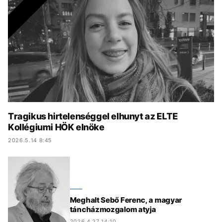
KÖZÉLET
UTAZÁS
ÉLETMÓD
DESIGN
BESZÉLGETÉSEK
ARCOK
VIDEÓ
TÖRTÉNETEK
GASZTRO
Tragikus hirtelenséggel elhunyt az ELTE
Kollégiumi HÖK elnöke
2026.5.14 8:45
Meghalt Sebő Ferenc, a magyar
táncházmozgalom atyja
2026.4.27 14:10