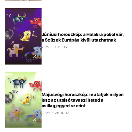
Júniusi horoszkóp: a Halakra pokol vár,
a Szüzek Európán kívül utazhatnak
2026.6.1 15:05
Májusvégi horoszkóp: mutatjuk milyen
lesz az utolsó tavaszi heted a
csillagjegyed szerint
2026.5.25 10:13