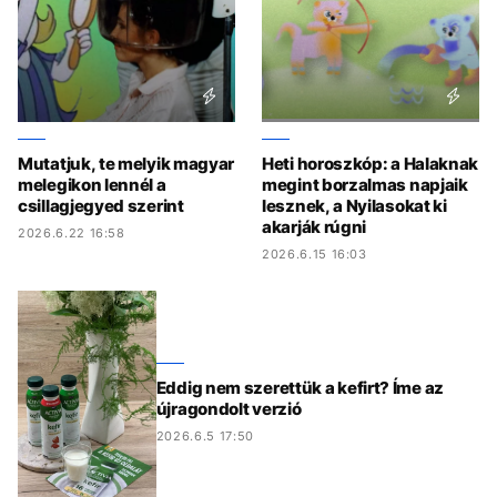
Mutatjuk, te melyik magyar
Heti horoszkóp: a Halaknak
melegikon lennél a
megint borzalmas napjaik
csillagjegyed szerint
lesznek, a Nyilasokat ki
akarják rúgni
2026.6.22 16:58
2026.6.15 16:03
Eddig nem szerettük a kefirt? Íme az
újragondolt verzió
2026.6.5 17:50