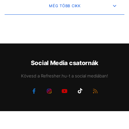
MÉG TÖBB CIKK
Social Media csatornák
Kövesd a Refresher.hu-t a social mediában!