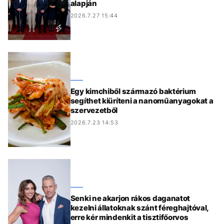
alapján
2026.7.27 15:44
Egy kimchiből származó baktérium
segíthet kiüríteni a nanoműanyagokat a
szervezetből
2026.7.23 14:53
Senki ne akarjon rákos daganatot
kezelni állatoknak szánt féreghajtóval,
erre kér mindenkit a tisztifőorvos