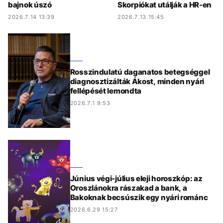
bajnok úszó
Skorpiókat utálják a HR-en
2026.7.14 13:39
2026.7.13 15:45
Rosszindulatú daganatos betegséggel
diagnosztizálták Ákost, minden nyári
fellépését lemondta
2026.7.1 9:53
Június végi-július eleji horoszkóp: az
Oroszlánokra rászakad a bank, a
Bakoknak becsúszik egy nyári románc
2026.6.29 15:27