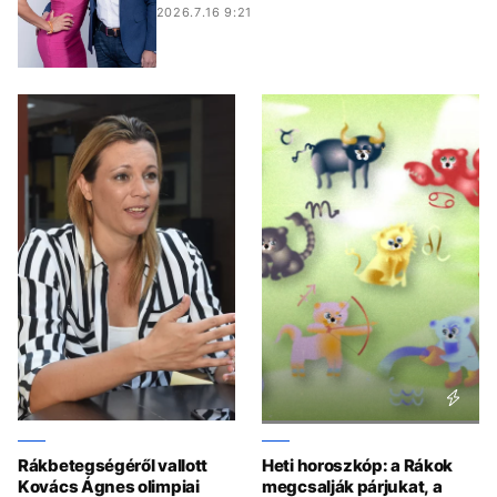
2026.7.16 9:21
Rákbetegségéről vallott
Heti horoszkóp: a Rákok
Kovács Ágnes olimpiai
megcsalják párjukat, a