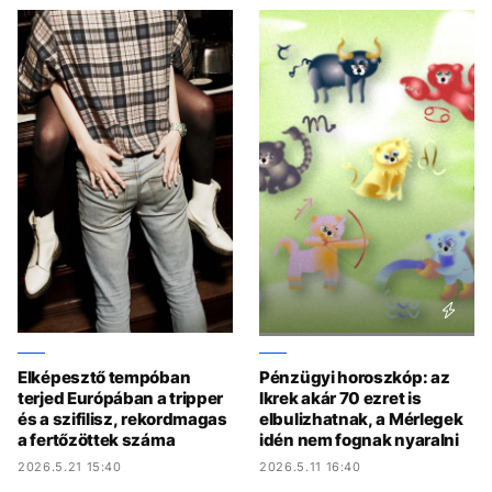
Elképesztő tempóban
Pénzügyi horoszkóp: az
terjed Európában a tripper
Ikrek akár 70 ezret is
és a szifilisz, rekordmagas
elbulizhatnak, a Mérlegek
a fertőzöttek száma
idén nem fognak nyaralni
2026.5.21 15:40
2026.5.11 16:40