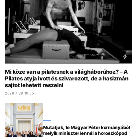
KÖZÉLET
UTAZÁS
ÉLETMÓD
DESIGN
BESZÉLGETÉSEK
ARCOK
VIDEÓ
TÖRTÉNETEK
GASZTRO
Mi köze van a pilatesnek a világháborúhoz? – A
Pilates atyja ivott és szivarozott, de a hasizmán
sajtot lehetett reszelni
2026.7.28 10:55
Mutatjuk, te Magyar Péter kormányából
melyik miniszter lennél a horoszkópod