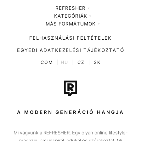
REFRESHER
KATEGÓRIÁK
Médiaajánlat
MÁS FORMÁTUMOK
Zene
Impresszum
Kiemelt tartalmak
Divat
FELHASZNÁLÁSI FELTÉTELEK
Videó
Kultúra
EGYEDI ADATKEZELÉSI TÁJÉKOZTATÓ
Kvíz
ENTR
COM
|
HU
|
CZ
|
SK
Film + sorozat
Tech-Tudomány
Sport
Társadalom
A MODERN GENERÁCIÓ HANGJA
Közélet
Mi vagyunk a REFRESHER. Egy olyan online lifestyle-
Utazás
magazin, ami inspirál, edukál és szórakoztat. Mi