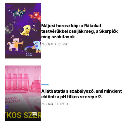
Májusi horoszkóp: a Rákokat
testvérükkel csalják meg, a Skorpiók
meg szakítanak
2026.5.4 15:23
A láthatatlan szabályozó, ami mindent
eldönt: a pH titkos szerepe ⚖️
2026.4.21 17:10