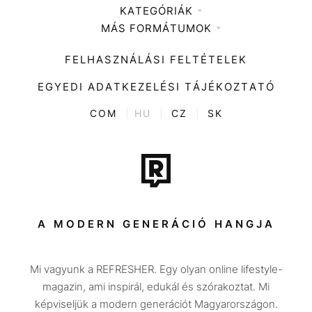
KATEGÓRIÁK
Médiaajánlat
MÁS FORMÁTUMOK
Zene
Impresszum
Kiemelt tartalmak
Divat
FELHASZNÁLÁSI FELTÉTELEK
Videó
Kultúra
EGYEDI ADATKEZELÉSI TÁJÉKOZTATÓ
Kvíz
ENTR
COM
|
HU
|
CZ
|
SK
Film + sorozat
Tech-Tudomány
Sport
Társadalom
A MODERN GENERÁCIÓ HANGJA
Közélet
Mi vagyunk a REFRESHER. Egy olyan online lifestyle-
Utazás
magazin, ami inspirál, edukál és szórakoztat. Mi
Életmód
képviseljük a modern generációt Magyarországon.