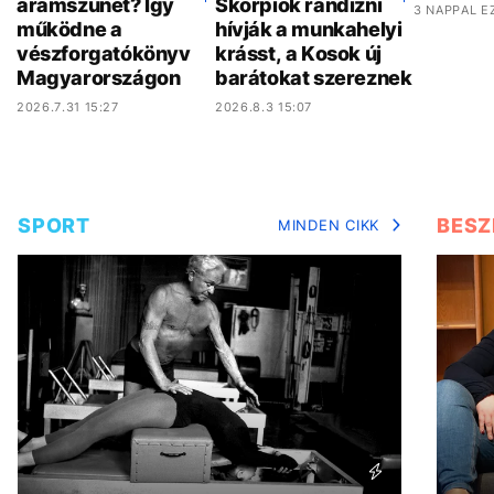
áramszünet? Így
Skorpiók randizni
3 NAPPAL E
működne a
hívják a munkahelyi
vészforgatókönyv
krásst, a Kosok új
Magyarországon
barátokat szereznek
2026.7.31 15:27
2026.8.3 15:07
SPORT
BESZ
MINDEN CIKK