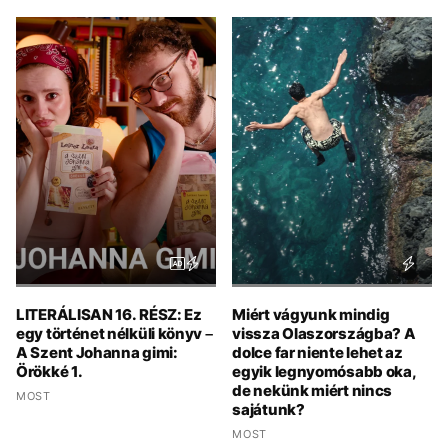
LITERÁLISAN 16. RÉSZ: Ez
Miért vágyunk mindig
egy történet nélküli könyv –
vissza Olaszországba? A
A Szent Johanna gimi:
dolce far niente lehet az
Örökké 1.
egyik legnyomósabb oka,
de nekünk miért nincs
MOST
sajátunk?
MOST