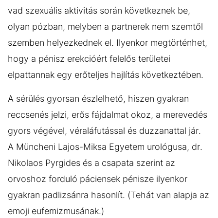
vad szexuális aktivitás során következnek be,
olyan pózban, melyben a partnerek nem szemtől
szemben helyezkednek el. Ilyenkor megtörténhet,
hogy a pénisz erekcióért felelős területei
elpattannak egy erőteljes hajlítás következtében.
A sérülés gyorsan észlelhető, hiszen gyakran
reccsenés jelzi, erős fájdalmat okoz, a merevedés
gyors végével, véraláfutással és duzzanattal jár.
A Müncheni Lajos-Miksa Egyetem urológusa, dr.
Nikolaos Pyrgides és a csapata szerint az
orvoshoz forduló páciensek pénisze ilyenkor
gyakran padlizsánra hasonlít. (Tehát van alapja az
emoji eufemizmusának.)