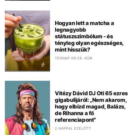
Hogyan lett a matcha a
legnagyobb
státuszszimbólum - és
tényleg olyan egészséges,
mint hisszük?
TEGNAP 09:29 -KOR
Vitézy Dávid DJ Oti 65 ezres
gigabulijáról: „Nem akarom,
hogy elbízd magad, Balázs,
de Rihanna a fő
referenciapont"
2 NAPPAL EZELŐTT