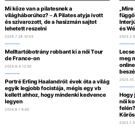
Mi köze van a pilatesnek a
„Mire
világháborúhoz? – A Pilates atyja ivott
függő
és szivarozott, de a hasizmán sajtot
Interj
lehetett reszelni
és Wé
2026.7.28 10:55
2025.2.6
Melltartóbotrány robbant ki a női Tour
Lecse
de France-on
meg m
online
2026.8.4 12:50
beszé
2025.10.
Portré Erling Haalandról: évek óta a világ
egyik legjobb focistája, mégis egy vb
kellett ahhoz, hogy mindenki kedvence
Hogy 
legyen
női ko
felén?
2026.8.1 8:40
Körös
2025.7.5