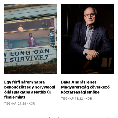
Egy férfi három napra
Baka András lehet
beköltözött egy hollywoodi
Magyarország következő
óriásplakátba a Netflix új
köztársasági elnöke
filmje miatt
TEGNAP 13:22 -KOR
TEGNAP 21:28 -KOR