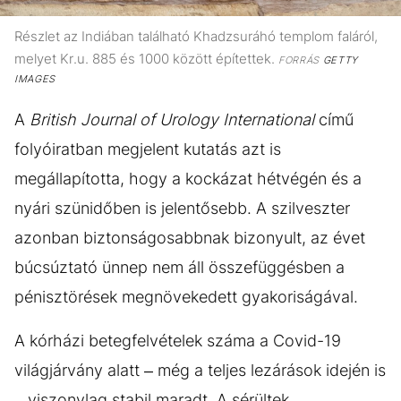
Részlet az Indiában található Khadzsuráhó templom faláról,
melyet Kr.u. 885 és 1000 között építettek.
FORRÁS
GETTY
IMAGES
A
British Journal of Urology International
című
folyóiratban megjelent kutatás azt is
megállapította, hogy a kockázat hétvégén és a
nyári szünidőben is jelentősebb. A szilveszter
azonban biztonságosabbnak bizonyult, az évet
búcsúztató ünnep nem áll összefüggésben a
pénisztörések megnövekedett gyakoriságával.
A kórházi betegfelvételek száma a Covid-19
világjárvány alatt – még a teljes lezárások idején is
– viszonylag stabil maradt. A sérültek