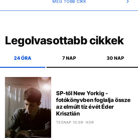
MÉG TÖBB CIKK
Legolvasottabb cikkek
24 ÓRA
7 NAP
30 NAP
SP-től New Yorkig -
fotókönyvben foglalja össze
az elmúlt tíz évét Éder
Krisztián
TEGNAP 10:09 -KOR