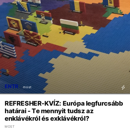
ENTR
most
REFRESHER-KVÍZ: Európa legfurcsább
határai - Te mennyit tudsz az
enklávékról és exklávékról?
MOST