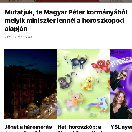
Mutatjuk, te Magyar Péter kormányából
melyik miniszter lennél a horoszkópod
alapján
2026.7.27 15:44
Jöhet a háromórás
Heti horoszkóp: a
YSL nye