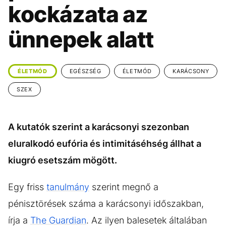
KÖZÉLET
UTAZÁS
kockázata az
ÉLETMÓD
DESIGN
ünnepek alatt
BESZÉLGETÉSEK
ARCOK
VIDEÓ
TÖRTÉNETEK
ÉLETMÓD
EGÉSZSÉG
ÉLETMÓD
KARÁCSONY
GASZTRO
SZEX
A kutatók szerint a karácsonyi szezonban
eluralkodó eufória és intimitáséhség állhat a
kiugró esetszám mögött.
Egy friss
tanulmány
szerint megnő a
pénisztörések száma a karácsonyi időszakban,
írja a
The Guardian
. Az ilyen balesetek általában