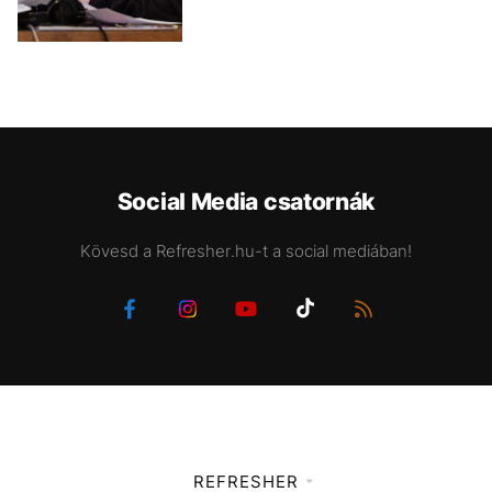
Social Media csatornák
Kövesd a Refresher.hu-t a social mediában!
REFRESHER