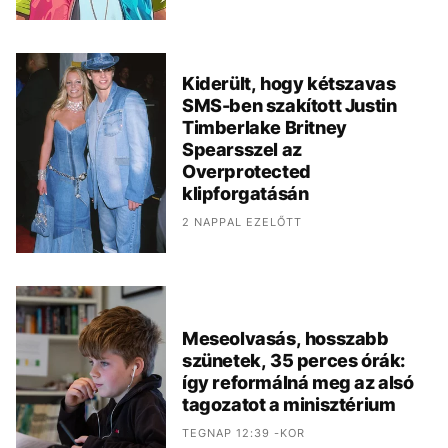
Kiderült, hogy kétszavas
SMS-ben szakított Justin
Timberlake Britney
Spearsszel az
Overprotected
klipforgatásán
2 NAPPAL EZELŐTT
Meseolvasás, hosszabb
szünetek, 35 perces órák:
így reformálná meg az alsó
tagozatot a minisztérium
TEGNAP 12:39 -KOR