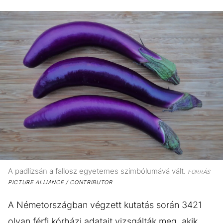
A padlizsán a fallosz egyetemes szimbólumává vált.
FORRÁS
PICTURE ALLIANCE / CONTRIBUTOR
A Németországban végzett kutatás során 3421
olyan férfi kórházi adatait vizsgálták meg, akik