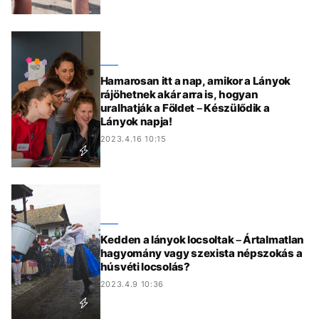
Hamarosan itt a nap, amikor a Lányok
rájöhetnek akár arra is, hogyan
uralhatják a Földet – Készülődik a
Lányok napja!
2023.4.16 10:15
Kedden a lányok locsoltak – Ártalmatlan
hagyomány vagy szexista népszokás a
húsvéti locsolás?
2023.4.9 10:36