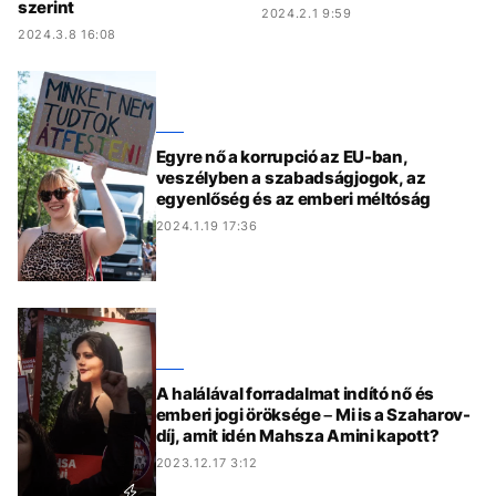
szerint
2024.2.1 9:59
2024.3.8 16:08
Egyre nő a korrupció az EU-ban,
veszélyben a szabadságjogok, az
egyenlőség és az emberi méltóság
2024.1.19 17:36
A halálával forradalmat indító nő és
emberi jogi öröksége – Mi is a Szaharov-
díj, amit idén Mahsza Amini kapott?
2023.12.17 3:12