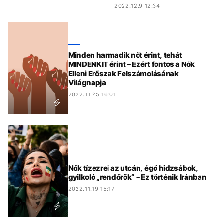
2022.12.9 12:34
Minden harmadik nőt érint, tehát
MINDENKIT érint – Ezért fontos a Nők
Elleni Erőszak Felszámolásának
Világnapja
2022.11.25 16:01
Nők tízezrei az utcán, égő hidzsábok,
gyilkoló „rendőrök” – Ez történik Iránban
2022.11.19 15:17