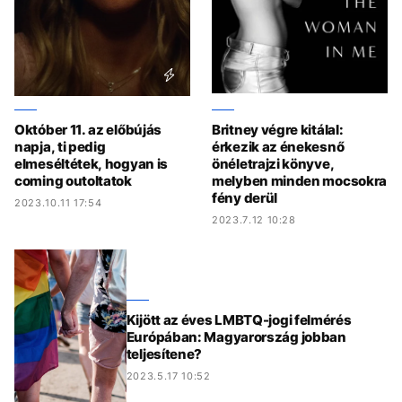
Október 11. az előbújás
Britney végre kitálal:
napja, ti pedig
érkezik az énekesnő
elmeséltétek, hogyan is
önéletrajzi könyve,
coming outoltatok
melyben minden mocsokra
fény derül
2023.10.11 17:54
2023.7.12 10:28
Kijött az éves LMBTQ-jogi felmérés
Európában: Magyarország jobban
teljesítene?
2023.5.17 10:52