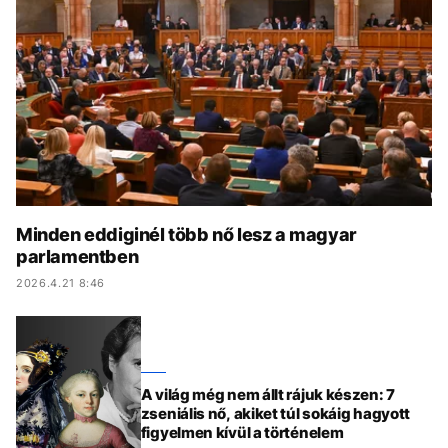
KÖZÉLET
UTAZÁS
ÉLETMÓD
DESIGN
BESZÉLGETÉSEK
ARCOK
VIDEÓ
TÖRTÉNETEK
GASZTRO
Minden eddiginél több nő lesz a magyar
parlamentben
2026.4.21 8:46
A világ még nem állt rájuk készen: 7
zseniális nő, akiket túl sokáig hagyott
figyelmen kívül a történelem