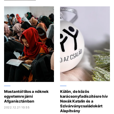
Mostantól tilos a nőknek
Külön, de közös
egyetemre járni
karácsonyfadíszítésre hív
Afganisztánban
Novák Katalin és a
Szivárványcsaládokért
2022.12.21 10:55
Alapítvány