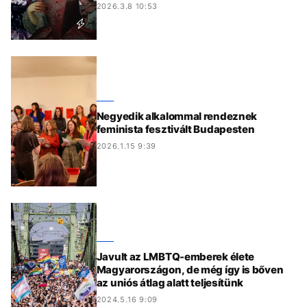
2026.3.8 10:53
Negyedik alkalommal rendeznek
feminista fesztivált Budapesten
2026.1.15 9:39
Javult az LMBTQ-emberek élete
Magyarországon, de még így is bőven
az uniós átlag alatt teljesítünk
2024.5.16 9:09