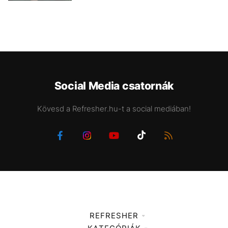
Social Media csatornák
Kövesd a Refresher.hu-t a social mediában!
REFRESHER