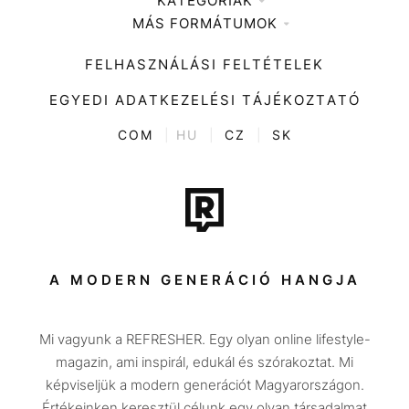
KATEGÓRIÁK
Médiaajánlat
MÁS FORMÁTUMOK
Zene
Impresszum
Kiemelt tartalmak
Divat
FELHASZNÁLÁSI FELTÉTELEK
Videó
Kultúra
EGYEDI ADATKEZELÉSI TÁJÉKOZTATÓ
Kvíz
ENTR
COM
|
HU
|
CZ
|
SK
Film + sorozat
Tech-Tudomány
Sport
Társadalom
A MODERN GENERÁCIÓ HANGJA
Közélet
Mi vagyunk a REFRESHER. Egy olyan online lifestyle-
Utazás
magazin, ami inspirál, edukál és szórakoztat. Mi
Életmód
képviseljük a modern generációt Magyarországon.
Értékeinken keresztül célunk egy olyan társadalmat