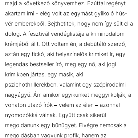
majd a következő könyvemhez. Ezúttal regényt
akartam írni - elég volt az egymást gyilkoló hús-
vér emberekből. Sejthetitek, hogy nem így sült el a
dolog. A fesztivál vendéglistája a krimiirodalom
krémjéből állt. Ott voltam én, a debütáló szerző,
aztán egy fickó, aki helyszínelős krimiket ír, egy
legendás bestseller író, meg egy nő, aki jogi
krimikben jártas, egy másik, aki
pszichothrillerekben, valamint egy szépirodalmi
nagyágyú. Ám amikor egyikünket meggyilkolják, a
vonaton utazó írók – velem az élen – azonnal
nyomozókká válnak. Együtt csak sikerül
megoldanunk egy bűnügyet. Elvégre nemcsak a
megoldásban vagyunk profik, hanem az