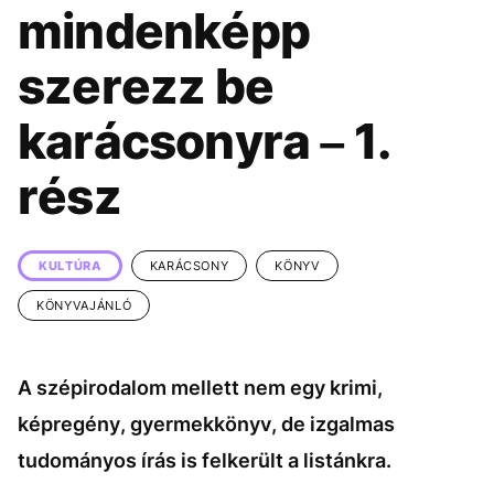
KÖZÉLET
UTAZÁS
mindenképp
ÉLETMÓD
DESIGN
szerezz be
BESZÉLGETÉSEK
ARCOK
karácsonyra – 1.
VIDEÓ
TÖRTÉNETEK
rész
GASZTRO
KULTÚRA
KARÁCSONY
KÖNYV
KÖNYVAJÁNLÓ
A szépirodalom mellett nem egy krimi,
képregény, gyermekkönyv, de izgalmas
tudományos írás is felkerült a listánkra.