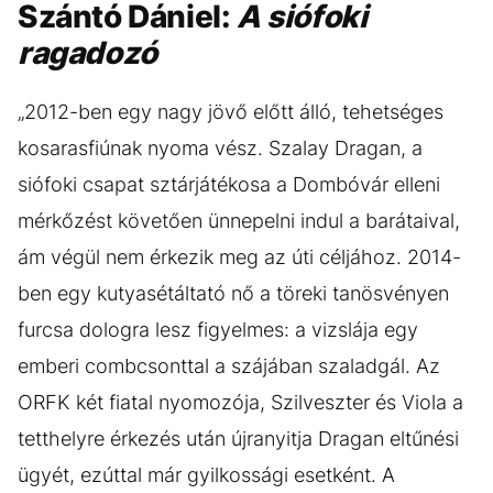
Szántó Dániel:
A siófoki
ragadozó
„2012-ben egy nagy jövő előtt álló, tehetséges
kosarasfiúnak nyoma vész. Szalay Dragan, a
siófoki csapat sztárjátékosa a Dombóvár elleni
mérkőzést követően ünnepelni indul a barátaival,
ám végül nem érkezik meg az úti céljához. 2014-
ben egy kutyasétáltató nő a töreki tanösvényen
furcsa dologra lesz figyelmes: a vizslája egy
emberi combcsonttal a szájában szaladgál. Az
ORFK két fiatal nyomozója, Szilveszter és Viola a
tetthelyre érkezés után újranyitja Dragan eltűnési
ügyét, ezúttal már gyilkossági esetként. A