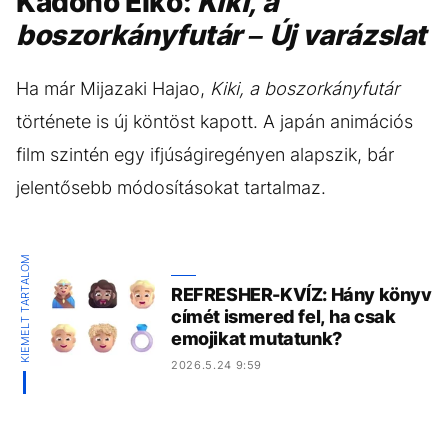
Kadono Eiko:
Kiki, a
boszorkányfutár – Új varázslat
Ha már Mijazaki Hajao,
Kiki, a boszorkányfutár
története is új köntöst kapott. A japán animációs
film szintén egy ifjúságiregényen alapszik, bár
jelentősebb módosításokat tartalmaz.
KIEMELT TARTALOM
REFRESHER-KVÍZ: Hány könyv
címét ismered fel, ha csak
emojikat mutatunk?
2026.5.24 9:59