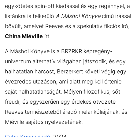
egykötetes spin-off kiadással és egy regénnyel, a
listánkra is felkerülő
A Máshol Könyve
című írással
bővült, amelyet Reeves és a spekulatív fikciós író,
China Miéville
írt.
A Máshol Könyve is a BRZRKR képregény-
univerzum alternatív világában játszódik, és egy
halhatatlan harcost, Berzerkert követi végig egy
évezredes utazáson, ami alatt meg kell értenie
saját halhatatlanságát. Mélyen filozofikus, sőt
freudi, és egyszerűen egy érdekes ötvözete
Reeves természetéből áradó melankóliájának, és
Miéville sajátos nyelvezetének.
Gabo Könyvkiadó
, 2024.