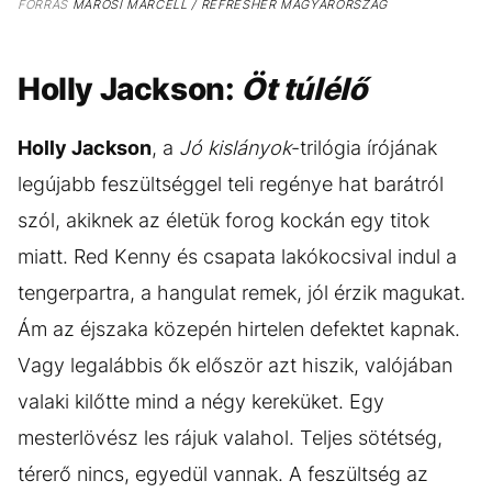
FORRÁS
MAROSI MARCELL / REFRESHER MAGYARORSZÁG
Holly Jackson:
Öt túlélő
Holly Jackson
, a
Jó kislányok
-trilógia írójának
legújabb feszültséggel teli regénye hat barátról
szól, akiknek az életük forog kockán egy titok
miatt. Red Kenny és csapata lakókocsival indul a
tengerpartra, a hangulat remek, jól érzik magukat.
Ám az éjszaka közepén hirtelen defektet kapnak.
Vagy legalábbis ők először azt hiszik, valójában
valaki kilőtte mind a négy kereküket. Egy
mesterlövész les rájuk valahol. Teljes sötétség,
térerő nincs, egyedül vannak. A feszültség az