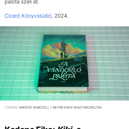
palota szeli át.
Ciceró Könyvstúdió
, 2024.
FORRÁS
MAROSI MARCELL / REFRESHER MAGYARORSZÁG