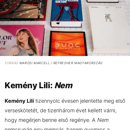
FORRÁS
MAROSI MARCELL / REFRESHER MAGYARORSZÁG
Kemény Lili:
Nem
Kemény Lili
tizennyolc évesen jelentette meg első
verseskötetét, de tizenhárom évet kellett várni,
hogy megérjen benne első regénye. A
Nem
nemcsupán egy memoár, hanem gyomros a