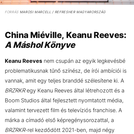
FORRÁS
MAROSI MARCELL / REFRESHER MAGYARORSZÁG
China Miéville, Keanu Reeves:
A Máshol Könyve
Keanu Reeves
nem csupán az egyik legkevésbé
problematikusnak tűnő színész, de írói ambíciói is
vannak, amit egy teljes branddé szélesítene ki. A
BRZRKR
egy Keanu Reeves által létrehozott és a
Boom Studios által fejlesztett nyomtatott média,
valamint tervezett film és televíziós franchise. A
márka a címadó első képregénysorozattal, a
BRZRKR
-rel kezdődött 2021-ben, majd négy