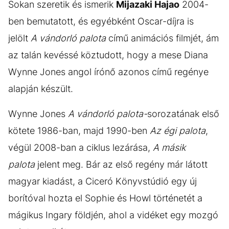
Sokan szeretik és ismerik
Mijazaki Hajao
2004-
ben bemutatott, és egyébként Oscar-díjra is
jelölt
A vándorló palota
című animációs filmjét, ám
az talán kevéssé köztudott, hogy a mese Diana
Wynne Jones angol írónő azonos című regénye
alapján készült.
Wynne Jones
A vándorló palota-
sorozatának első
kötete 1986-ban, majd 1990-ben
Az égi palota
,
végül 2008-ban a ciklus lezárása,
A másik
palota
jelent meg. Bár az első regény már látott
magyar kiadást, a Ciceró Könyvstúdió egy új
borítóval hozta el Sophie és Howl történetét a
mágikus Ingary földjén, ahol a vidéket egy mozgó