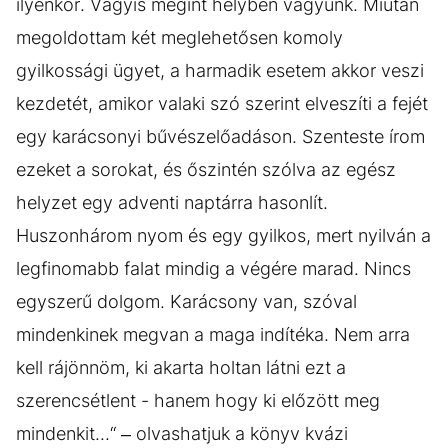
ilyenkor. Vagyis megint helyben vagyunk. Miután
megoldottam két meglehetősen komoly
gyilkossági ügyet, a harmadik esetem akkor veszi
kezdetét, amikor valaki szó szerint elveszíti a fejét
egy karácsonyi bűvészelőadáson. Szenteste írom
ezeket a sorokat, és őszintén szólva az egész
helyzet egy adventi naptárra hasonlít.
Huszonhárom nyom és egy gyilkos, mert nyilván a
legfinomabb falat mindig a végére marad. Nincs
egyszerű dolgom. Karácsony van, szóval
mindenkinek megvan a maga indítéka. Nem arra
kell rájönnöm, ki akarta holtan látni ezt a
szerencsétlent - hanem hogy ki előzött meg
mindenkit...“ – olvashatjuk a könyv kvázi