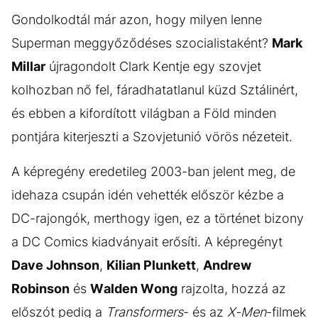
Gondolkodtál már azon, hogy milyen lenne
Superman meggyőződéses szocialistaként?
Mark
Millar
újragondolt Clark Kentje egy szovjet
kolhozban nő fel, fáradhatatlanul küzd Sztálinért,
és ebben a kifordított világban a Föld minden
pontjára kiterjeszti a Szovjetunió vörös nézeteit.
A képregény eredetileg 2003-ban jelent meg, de
idehaza csupán idén vehették először kézbe a
DC-rajongók, merthogy igen, ez a történet bizony
a DC Comics kiadványait erősíti. A képregényt
Dave Johnson
,
Kilian Plunkett
,
Andrew
Robinson
és
Walden Wong
rajzolta, hozzá az
előszót pedig a
Transformers
- és az
X-Men
-filmek