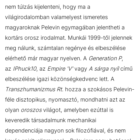
nem túlzás kijelenteni, hogy ma a
világirodalomban valamelyest ismeretes
magyaroknak Pelevin egymagában jelentheti a
kortárs orosz irodalmat. Munkái 1999-től jelennek
meg nálunk, számtalan regénye és elbeszélése
elérhető már magyar nyelven. A
Generation P
,
az
IPhuck10
, az
Empire 'V'
vagy
A sárga nyíl
című
elbeszélése igazi közönségkedvenc lett. A
Transzhumanizmus Rt.
hozza a szokásos Pelevin-
féle disztopikus, nyomasztó, mondhatni azt az
olyan
oroszos
világot, amelyben ezúttal is
keveredik társadalmunk mechanikai
dependenciája nagyon sok filozófiával, és nem