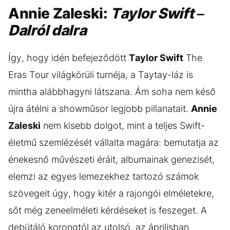
Annie Zaleski:
Taylor Swift –
Dalról dalra
Így, hogy idén befejeződött
Taylor Swift
The
Eras Tour világkörüli turnéja, a Taytay-láz is
mintha alábbhagyni látszana. Ám soha nem késő
újra átélni a showműsor legjobb pillanatait.
Annie
Zaleski
nem kisebb dolgot, mint a teljes Swift-
életmű szemlézését vállalta magára: bemutatja az
énekesnő művészeti éráit, albumainak genezisét,
elemzi az egyes lemezekhez tartozó számok
szövegeit úgy, hogy kitér a rajongói elméletekre,
sőt még zeneelméleti kérdéseket is feszeget. A
debütáló korongtól az utolsó, az áprilisban