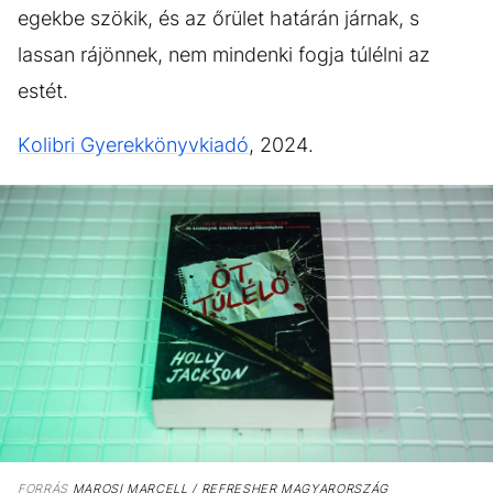
egekbe szökik, és az őrület határán járnak, s
lassan rájönnek, nem mindenki fogja túlélni az
estét.
Kolibri Gyerekkönyvkiadó
, 2024.
FORRÁS
MAROSI MARCELL / REFRESHER MAGYARORSZÁG