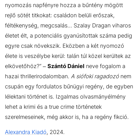
nyomozás napfényre hozza a bűntény mögött
rejlő sötét titkokat: családon belüli erőszak,
féltékenység, megcsalás... Szalay Dragan viharos
életet élt, a potenciális gyanúsítottak száma pedig
egyre csak növekszik. Eközben a két nyomozó
élete is veszélybe kerül: talán túl közel kerültek az
elkövetőhöz?“ –
Szántó Dániel
neve fogalom a
hazai thrillerirodalomban.
A siófoki ragadozó
nem
csupán egy fordulatos bűnügyi regény, de egyben
lélektani történet is. Izgalmas olvasmányélmény
lehet a krimi és a true crime történetek
szerelmeseinek, még akkor is, ha a regény fikció.
Alexandra Kiadó
, 2024.