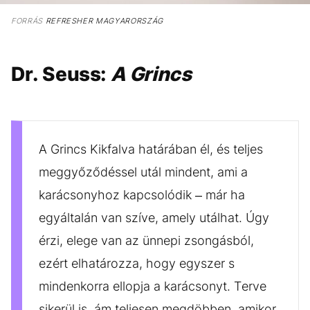
FORRÁS
REFRESHER MAGYARORSZÁG
Dr. Seuss:
A Grincs
A Grincs Kikfalva határában él, és teljes
meggyőződéssel utál mindent, ami a
karácsonyhoz kapcsolódik – már ha
egyáltalán van szíve, amely utálhat. Úgy
érzi, elege van az ünnepi zsongásból,
ezért elhatározza, hogy egyszer s
mindenkorra ellopja a karácsonyt. Terve
sikerül is, ám teljesen megdöbben, amikor