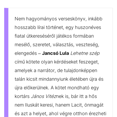
Nem hagyományos verseskönyv, inkább
hosszabb lírai történet, egy huszonéves
fiatal útkereséséről játékos formában
mesélő, szeretet, választás, veszteség,
elengedés –
Jancsó Lula
Lehetne szép
című kötete olyan kérdéseket feszeget,
amelyek a narrátor, de tulajdonképpen
talán kicsit mindannyiunk életében újra és
újra előkerülnek. A kötet mondható egy
kortárs
János Vitéz
nek is, bár itt a hős
nem Iluskát keresi, hanem Lacit, önmagát
és azt a helyet, ahol végre otthon érezheti