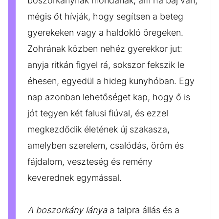
boszorkánynak mondanak, ám ha baj van,
mégis őt hívják, hogy segítsen a beteg
gyerekeken vagy a haldokló öregeken.
Zohrának közben nehéz gyerekkor jut:
anyja ritkán figyel rá, sokszor fekszik le
éhesen, egyedül a hideg kunyhóban. Egy
nap azonban lehetőséget kap, hogy ő is
jót tegyen két falusi fiúval, és ezzel
megkezdődik életének új szakasza,
amelyben szerelem, csalódás, öröm és
fájdalom, veszteség és remény
keverednek egymással.
A boszorkány lánya
a talpra állás és a