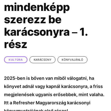
KÖZÉLET
UTAZÁS
mindenképp
ÉLETMÓD
DESIGN
szerezz be
BESZÉLGETÉSEK
ARCOK
karácsonyra – 1.
VIDEÓ
TÖRTÉNETEK
rész
GASZTRO
KULTÚRA
KARÁCSONY
KÖNYVAJÁNLÓ
2025-ben is bőven van miből válogatni, ha
könyvet adnál vagy kapnál karácsonyra, a friss
megjelenések ugyanis erősebbek, mint valaha.
Itt a Refresher Magyarország karácsonyi
könyvmustrájának első része!