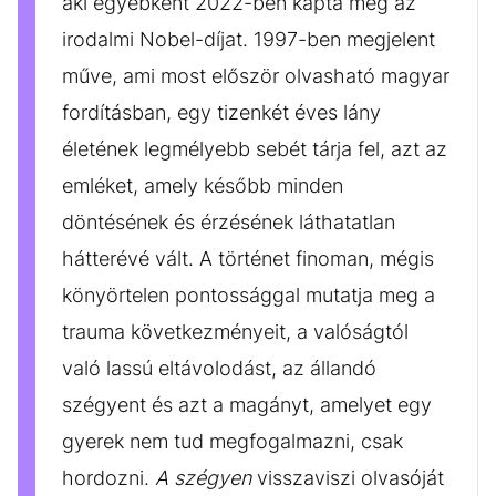
aki egyébként 2022-ben kapta meg az
irodalmi Nobel-díjat. 1997-ben megjelent
műve, ami most először olvasható magyar
fordításban, egy tizenkét éves lány
életének legmélyebb sebét tárja fel, azt az
emléket, amely később minden
döntésének és érzésének láthatatlan
hátterévé vált. A történet finoman, mégis
könyörtelen pontossággal mutatja meg a
trauma következményeit, a valóságtól
való lassú eltávolodást, az állandó
szégyent és azt a magányt, amelyet egy
gyerek nem tud megfogalmazni, csak
hordozni.
A szégyen
visszaviszi olvasóját