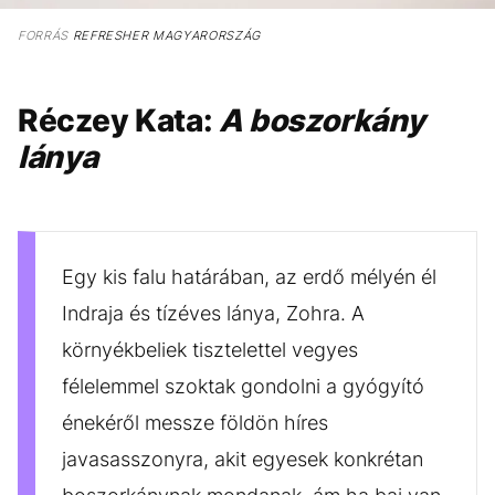
FORRÁS
REFRESHER MAGYARORSZÁG
Réczey Kata:
A boszorkány
lánya
Egy kis falu határában, az erdő mélyén él
Indraja és tízéves lánya, Zohra. A
környékbeliek tisztelettel vegyes
félelemmel szoktak gondolni a gyógyító
énekéről messze földön híres
javasasszonyra, akit egyesek konkrétan