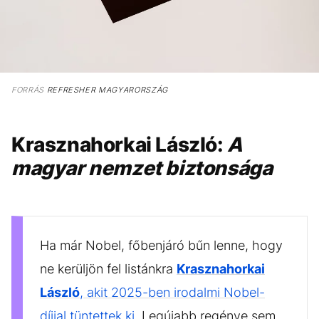
FORRÁS
REFRESHER MAGYARORSZÁG
Krasznahorkai László:
A
magyar nemzet biztonsága
Ha már Nobel, főbenjáró bűn lenne, hogy
ne kerüljön fel listánkra
Krasznahorkai
László
, akit 2025-ben irodalmi Nobel-
díjjal tüntettek ki
. Legújabb regénye sem