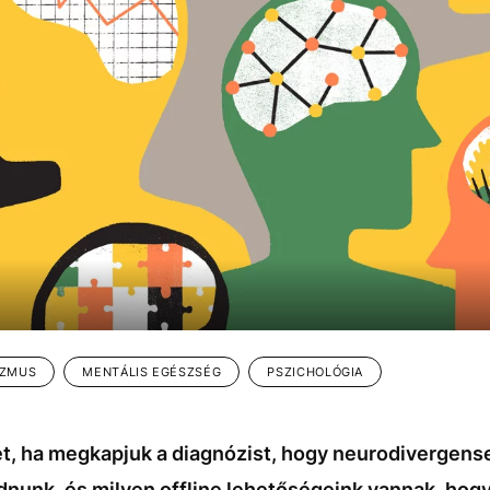
IZMUS
MENTÁLIS EGÉSZSÉG
PSZICHOLÓGIA
t, ha megkapjuk a diagnózist, hogy neurodivergen
ódnunk, és milyen offline lehetőségeink vannak, hog