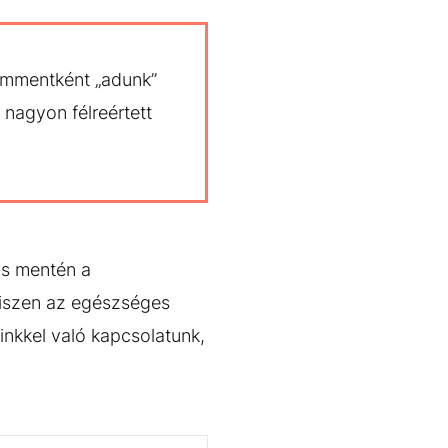
ommentként „adunk”
nagyon félreértett
ás mentén a
hiszen az egészséges
inkkel való kapcsolatunk,