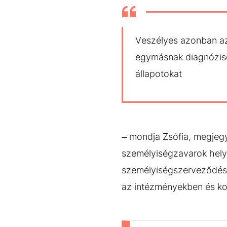
Veszélyes azonban az
egymásnak diagnózisok
állapotokat
– mondja Zsófia, megjeg
személyiségzavarok hely
személyiségszerveződésre
az intézményekben és kor