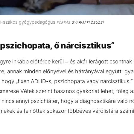
mus-szakos gyógypedagógus
FORRÁS
GYARMATI ZSUZSI
pszichopata, ő nárcisztikus“
gyre inkább előtérbe kerül – és akár lerágott csontnak
e, annak minden előnyével és hátrányával együtt: gyak
 hogy „fixen ADHD-s, pszichopata vagy nárcisztikus.“ 
smerése Vétek szerint hasznos gyakorlat lehet, főleg a
nincs annyi pszichiáter, hogy a diagnosztikára való nö
rmekek és felnőttek sokszor többéves várólistára számí