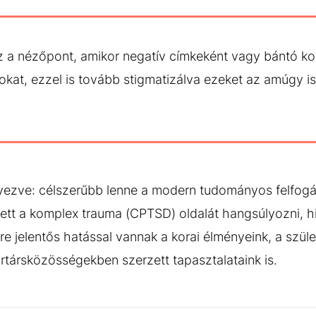
 a nézőpont, amikor negatív címkeként vagy bántó k
at, ezzel is tovább stigmatizálva ezeket az amúgy is 
yezve: célszerűbb lenne a modern tudományos felfog
ett a komplex trauma (CPTSD) oldalát hangsúlyozni, 
 jelentős hatással vannak a korai élményeink, a szüle
társközösségekben szerzett tapasztalataink is.