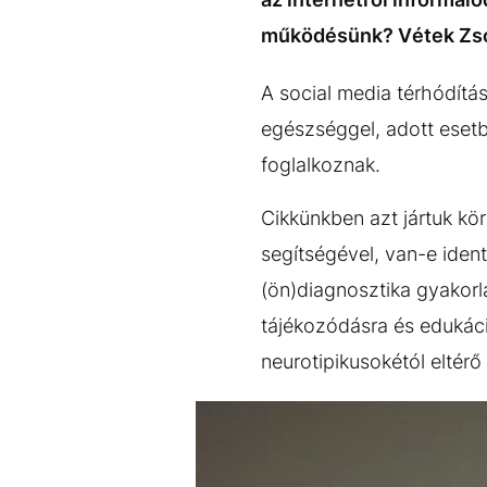
működésünk? Vétek Zsóf
A social media térhódítá
egészséggel, adott eset
foglalkoznak.
Cikkünkben azt jártuk kö
segítségével, van-e iden
(ön)diagnosztika gyakorla
tájékozódásra és edukáci
neurotipikusokétól eltér