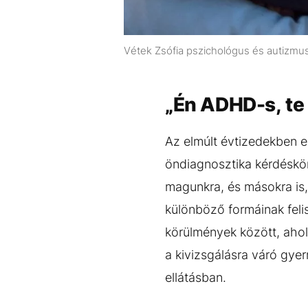
Vétek Zsófia pszichológus és autiz
„Én ADHD-s, te 
Az elmúlt évtizedekben e
öndiagnosztika kérdéskör
magunkra, és másokra is,
különböző formáinak feli
körülmények között, ahol 
a kivizsgálásra váró gye
ellátásban.