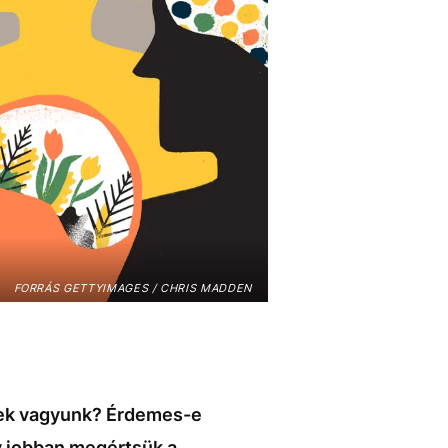
FORRÁS GETTYIMAGES / CHRIS MADDEN
sek vagyunk? Érdemes-e
y jobban megértsük a