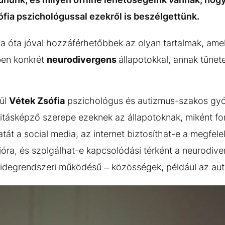
ia pszichológussal ezekről is beszélgettünk.
sa óta jóval hozzáférhetőbbek az olyan tartalmak, ame
ben konkrét
neurodivergens
állapotokkal, annak tünet
rül
Vétek Zsófia
pszichológus és autizmus-szakos g
titásképző szerepe ezeknek az állapotoknak, miként fo
tát a social media, az internet biztosíthat-e a megfele
óra, és szolgálhat-e kapcsolódási térként a neurodive
ő idegrendszeri működésű – közösségek, például az au