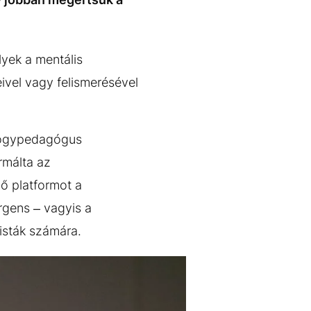
lyek a mentális
eivel vagy felismerésével
yógypedagógus
rmálta az
lő platformot a
rgens – vagyis a
tisták számára.