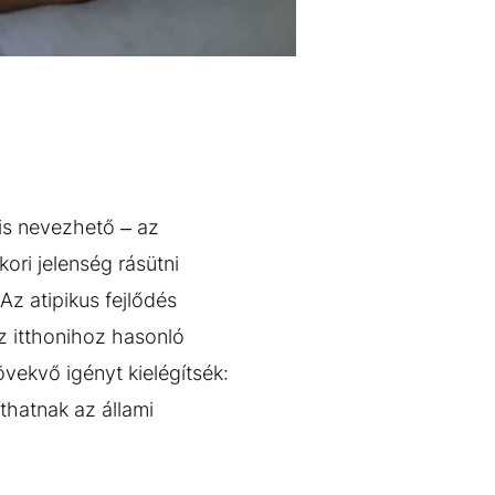
 is nevezhető – az
ori jelenség rásütni
Az atipikus fejlődés
z itthonihoz hasonló
vekvő igényt kielégítsék:
thatnak az állami