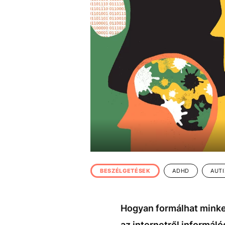
EGYÉB FORMÁTUMOK
REFRESHER
Kiemelt tartalmak
Videó
Kvíz
Médiaajánlat
Impresszum
BESZÉLGETÉSEK
ADHD
AUT
Hogyan formálhat minke
az internetről informál