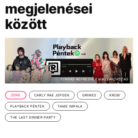
KÖZÉLET
UTAZÁS
megjelenései
ÉLETMÓD
DESIGN
között
BESZÉLGETÉSEK
ARCOK
VIDEÓ
TÖRTÉNETEK
GASZTRO
FORRÁS REFRESHER MAGYARORSZÁG
ZENE
CARLY RAE JEPSEN
GRIMES
KRÚBI
PLAYBACK PÉNTEK
TAME IMPALA
THE LAST DINNER PARTY