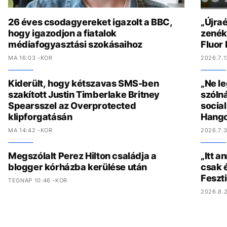
26 éves csodagyereket igazolt a BBC,
„Újraé
hogy igazodjon a fiatalok
zenék 
médiafogyasztási szokásaihoz
Fluor
MA 16:03 -KOR
2026.7.1
Kiderült, hogy kétszavas SMS-ben
„Ne l
szakított Justin Timberlake Britney
szólná
Spearsszel az Overprotected
socia
klipforgatásán
Hang
MA 14:42 -KOR
2026.7.3
Megszólalt Perez Hilton családja a
„Itt a
blogger kórházba kerülése után
csak é
Feszt
TEGNAP 10:46 -KOR
2026.8.2