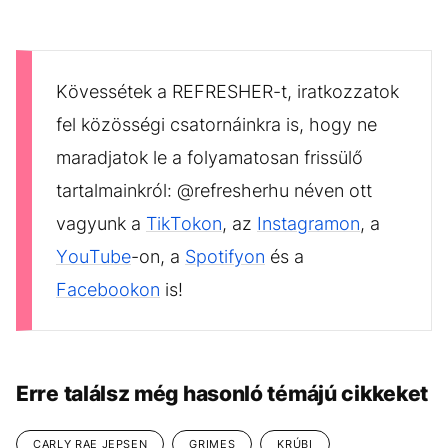
Kövessétek a REFRESHER-t, iratkozzatok
fel közösségi csatornáinkra is, hogy ne
maradjatok le a folyamatosan frissülő
tartalmainkról: @refresherhu néven ott
vagyunk a
TikTokon
, az
Instagramon
, a
YouTube
-on, a
Spotifyon
és a
Facebookon
is!
Erre találsz még hasonló témájú cikkeket
CARLY RAE JEPSEN
GRIMES
KRÚBI