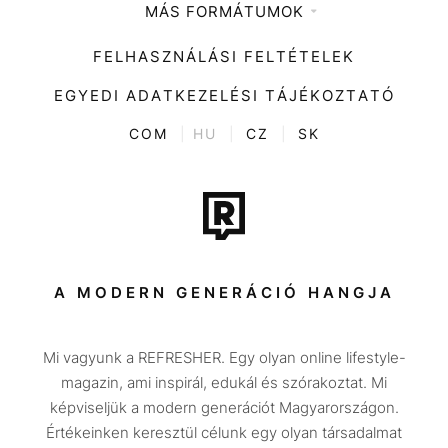
MÁS FORMÁTUMOK
Zene
Impresszum
Kiemelt tartalmak
Divat
FELHASZNÁLÁSI FELTÉTELEK
Videó
Kultúra
EGYEDI ADATKEZELÉSI TÁJÉKOZTATÓ
Kvíz
ENTR
COM
|
HU
|
CZ
|
SK
Film + sorozat
Tech-Tudomány
Sport
Társadalom
A MODERN GENERÁCIÓ HANGJA
Közélet
Mi vagyunk a REFRESHER. Egy olyan online lifestyle-
Utazás
magazin, ami inspirál, edukál és szórakoztat. Mi
Életmód
képviseljük a modern generációt Magyarországon.
Értékeinken keresztül célunk egy olyan társadalmat
Design