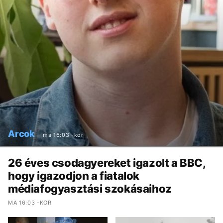
Arcok
ma 16:03 -kor
26 éves csodagyereket igazolt a BBC,
hogy igazodjon a fiatalok
médiafogyasztási szokásaihoz
MA 16:03 -KOR