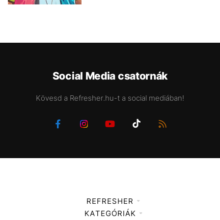
Social Media csatornák
Kövesd a Refresher.hu-t a social mediában!
REFRESHER
KATEGÓRIÁK
Médiaajánlat