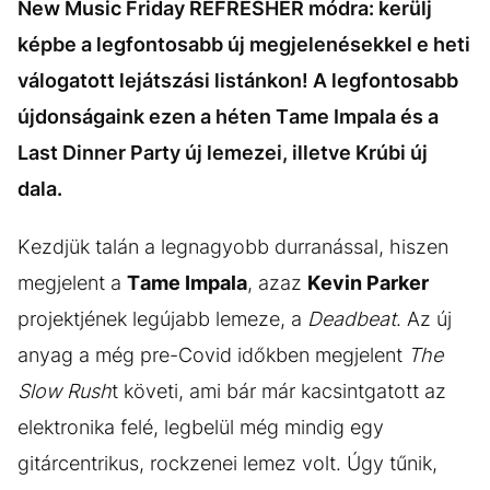
New Music Friday REFRESHER módra: kerülj
képbe a legfontosabb új megjelenésekkel e heti
válogatott lejátszási listánkon! A legfontosabb
újdonságaink ezen a héten Tame Impala és a
Last Dinner Party új lemezei, illetve Krúbi új
dala.
Kezdjük talán a legnagyobb durranással, hiszen
megjelent a
Tame Impala
, azaz
Kevin Parker
projektjének legújabb lemeze, a
Deadbeat
. Az új
anyag a még pre-Covid időkben megjelent
The
Slow Rush
t követi, ami bár már kacsintgatott az
elektronika felé, legbelül még mindig egy
gitárcentrikus, rockzenei lemez volt. Úgy tűnik,