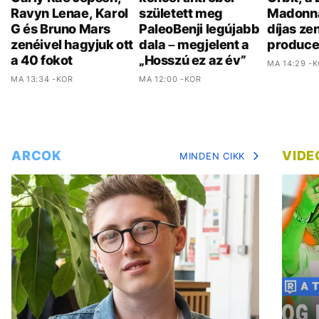
Ravyn Lenae, Karol
született meg
Madonn
G és Bruno Mars
PaleoBenji legújabb
díjas ze
zenéivel hagyjuk ott
dala – megjelent a
produce
a 40 fokot
„Hosszú ez az év”
MA 14:29 -
MA 13:34 -KOR
MA 12:00 -KOR
ARCOK
VIDE
MINDEN CIKK