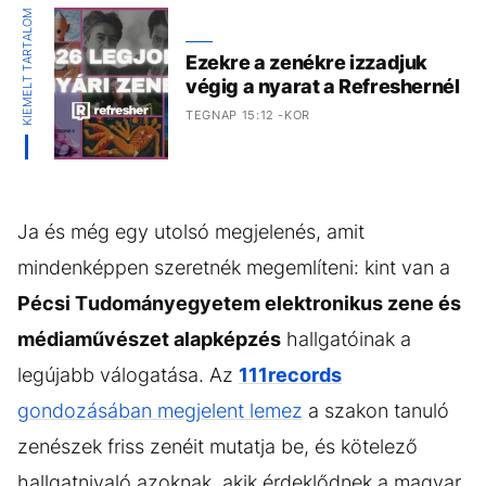
KIEMELT TARTALOM
Ezekre a zenékre izzadjuk
végig a nyarat a Refreshernél
TEGNAP 15:12 -KOR
Ja és még egy utolsó megjelenés, amit
mindenképpen szeretnék megemlíteni: kint van a
Pécsi Tudományegyetem elektronikus zene és
médiaművészet alapképzés
hallgatóinak a
legújabb válogatása. Az
111records
gondozásában megjelent lemez
a szakon tanuló
zenészek friss zenéit mutatja be, és kötelező
hallgatnivaló azoknak, akik érdeklődnek a magyar