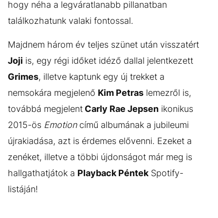
hogy néha a legváratlanabb pillanatban
találkozhatunk valaki fontossal.
Majdnem három év teljes szünet után visszatért
Joji
is, egy régi időket idéző dallal jelentkezett
Grimes
, illetve kaptunk egy új trekket a
nemsokára megjelenő
Kim Petras
lemezről is,
továbbá megjelent
Carly Rae Jepsen
ikonikus
2015-ös
Emotion
című albumának a jubileumi
újrakiadása, azt is érdemes elővenni. Ezeket a
zenéket, illetve a többi újdonságot már meg is
hallgathatjátok a
Playback Péntek
Spotify-
listáján!