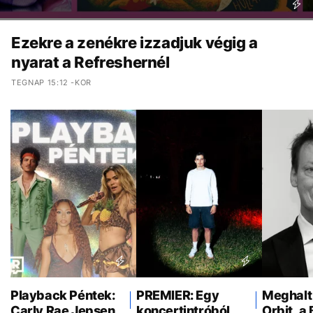
Ezekre a zenékre izzadjuk végig a
nyarat a Refreshernél
TEGNAP 15:12 -KOR
Playback Péntek:
PREMIER: Egy
Meghalt
Carly Rae Jepsen,
koncertintróból
Orbit, a 