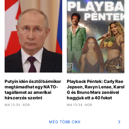
Putyin idén ősztől bármikor
Playback Péntek: Carly Rae
megtámadhat egy NATO-
Jepsen, Ravyn Lenae, Karol
tagállamot az amerikai
G és Bruno Mars zenéivel
hírszerzés szerint
hagyjuk ott a 40 fokot
MA 13:35 -KOR
MA 13:34 -KOR
MÉG TÖBB CIKK