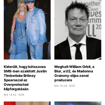
Kiderült, hogy kétszavas
Meghalt William Orbit, a
SMS-ben szakított Justin
Blur, a U2, és Madonna
Timberlake Britney
Grammy-díjas zenei
Spearsszel az
producere
Overprotected
MA 14:29 -KOR
klipforgatásán
MA 14:42 -KOR