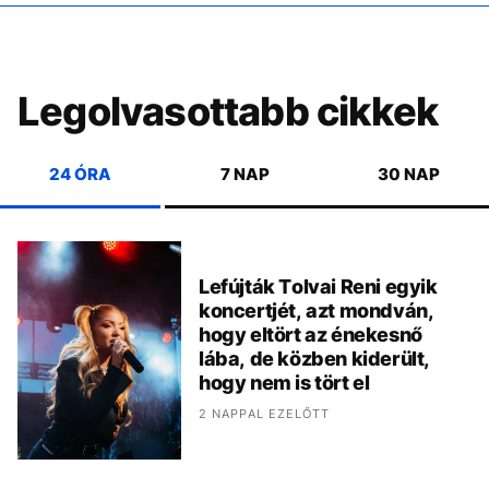
Legolvasottabb cikkek
24 ÓRA
7 NAP
30 NAP
Lefújták Tolvai Reni egyik
koncertjét, azt mondván,
hogy eltört az énekesnő
lába, de közben kiderült,
hogy nem is tört el
2 NAPPAL EZELŐTT