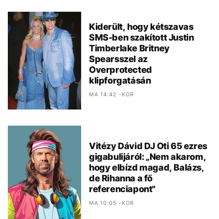
Kiderült, hogy kétszavas
SMS-ben szakított Justin
Timberlake Britney
Spearsszel az
Overprotected
klipforgatásán
MA 14:42 -KOR
Vitézy Dávid DJ Oti 65 ezres
gigabulijáról: „Nem akarom,
hogy elbízd magad, Balázs,
de Rihanna a fő
referenciapont"
MA 10:05 -KOR