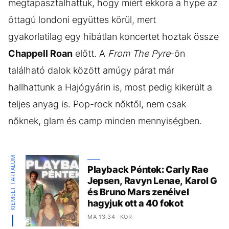
megtapasztalhattuk, hogy miért ekkora a hype az
öttagú londoni együttes körül, mert
gyakorlatilag egy hibátlan koncertet hoztak össze
Chappell Roan
előtt. A
From The Pyre
-ön
található dalok között amúgy párat már
hallhattunk a Hajógyárin is, most pedig kikerült a
teljes anyag is. Pop-rock nőktől, nem csak
nőknek, glam és camp minden mennyiségben.
KIEMELT TARTALOM
Playback Péntek: Carly Rae
Jepsen, Ravyn Lenae, Karol G
és Bruno Mars zenéivel
hagyjuk ott a 40 fokot
MA 13:34 -KOR