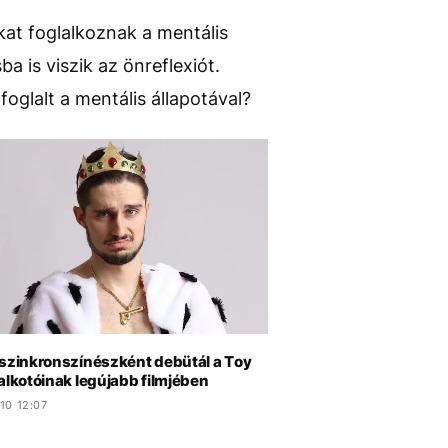
kat foglalkoznak a mentális
a is viszik az önreflexiót.
foglalt a mentális állapotával?
 szinkronszínészként debütál a Toy
alkotóinak legújabb filmjében
10 12:07