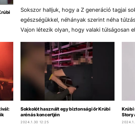
Sokszor halljuk, hogy a Z generáció tagjai so
Krúbi
egészségükkel, néhányak szerint néha túlzásb
Vajon létezik olyan, hogy valaki túlságosan el
ivál:
Sokkolót használt egy biztonsági őr Krúbi
Krúbi
ők
arénás koncertjén
Story 
2024.1.30 12:25
2024.1.