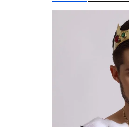
LIFESTYLE TÉMÁK
FIDESZ
CHRISTOPHER NOLAN
TIKTOK
SZIGET 
EGYÉB FORMÁTUMOK
REFRESHER
Kiemelt tartalmak
Videó
Kvíz
Médiaajánlat
Impresszum