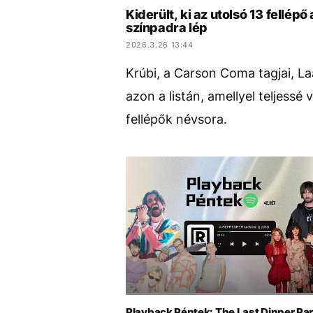
Kiderült, ki az utolsó 13 fellé
színpadra lép
2026.3.26 13:44
Krúbi, a Carson Coma tagjai, La
azon a listán, amellyel teljess
fellépők névsora.
Playback Péntek: The Last Dinner Par