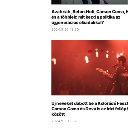
Azahriah, Beton.Hofi, Carson Coma, 
és a többiek: mit kezd a politika az
újgenerációs előadókkal?
2024.5.26 12:30
Új neveket dobott be a Kolorádó Feszt
Carson Coma és Deva is az idei fellép
között
2024.2.5 13:37