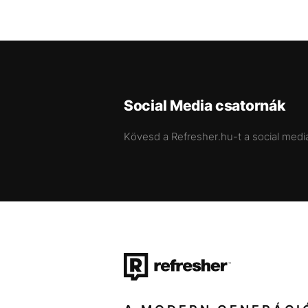
Social Media csatornák
Kövesd a Refresher.hu-t a social medi