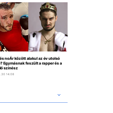
és noÁr között alakul az év utolsó
e? Egymásnak feszült a rapper és a
lő színész
.30 14:08