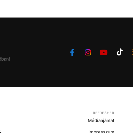
ában!
REFRESHER
Médiaajánlat
Impresszum