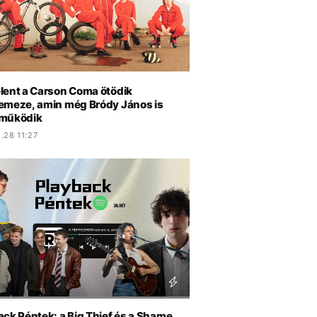
lent a Carson Coma ötödik
emeze, amin még Bródy János is
működik
.28 11:27
ack Péntek: a Big Thief és a Shame