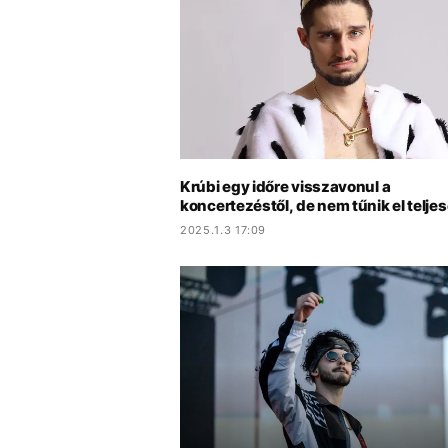
Krúbi egy időre visszavonul a
koncertezéstől, de nem tűnik el telje
2025.1.3 17:09