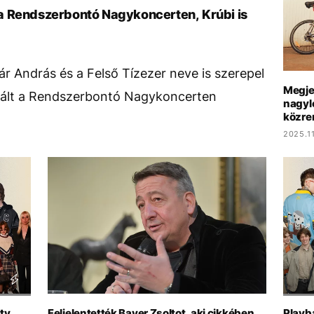
pő a Rendszerbontó Nagykoncerten, Krúbi is
ár András és a Felső Tízezer neve is szerepel
Megje
é vált a Rendszerbontó Nagykoncerten
nagyl
közre
2025.11
ty,
Feljelentették Bayer Zsoltot, aki cikkében
Playb