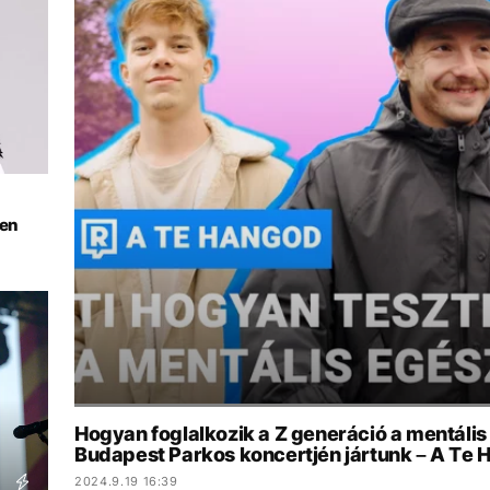
sen
Hogyan foglalkozik a Z generáció a mentális
Budapest Parkos koncertjén jártunk – A Te
2024.9.19 16:39