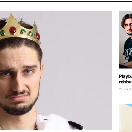
FESZTIVÁL
MADONNA
MAJKA
CELEB
SEBESTYÉN BALÁZ
Playb
robba
2026.3