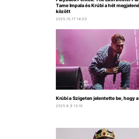
Tame Impala és Krúbi a hét megjelen
között
2025.10.17 14:03
Krúbi a Szigeten jelentette be, hogy a
2025.8.9 13:10