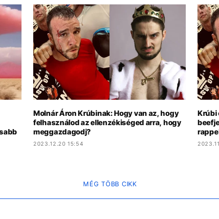
Molnár Áron Krúbinak: Hogy van az, hogy
Krúbi 
felhasználod az ellenzékiséged arra, hogy
beefj
osabb
meggazdagodj?
rappe
2023.12.20 15:54
2023.11
MÉG TÖBB CIKK