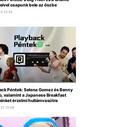
eivel csapunk bele az őszbe
.5 13:55
ack Péntek: Selena Gomez és Benny
o, valamint a Japanese Breakfast
minket érzelmi hullámvasútra
.21 13:08