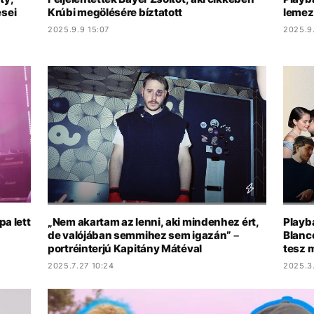
ései
Krúbi megölésére bíztatott
lemez
2025.9.9 15:07
2025.9
pa lett
„Nem akartam az lenni, aki mindenhez ért,
Playb
de valójában semmihez sem igazán” –
Blanc
portréinterjú Kapitány Mátéval
tesz 
2025.7.27 10:24
2025.3