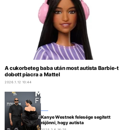
KÖZÉLET
UTAZÁS
ÉLETMÓD
DESIGN
BESZÉLGETÉSEK
ARCOK
VIDEÓ
TÖRTÉNETEK
GASZTRO
A cukorbeteg baba után most autista Barbie-t
dobott piacra a Mattel
2026.1.12 10:44
Kanye Westnek felesége segített
rájönni, hogy autista
2025.2.6 16:25