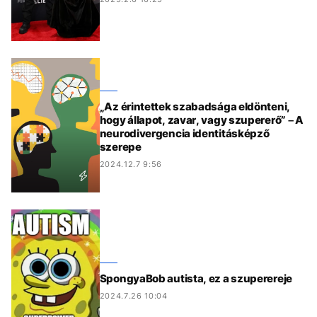
„Az érintettek szabadsága eldönteni,
hogy állapot, zavar, vagy szupererő” – A
neurodivergencia identitásképző
szerepe
2024.12.7 9:56
SpongyaBob autista, ez a szuperereje
2024.7.26 10:04