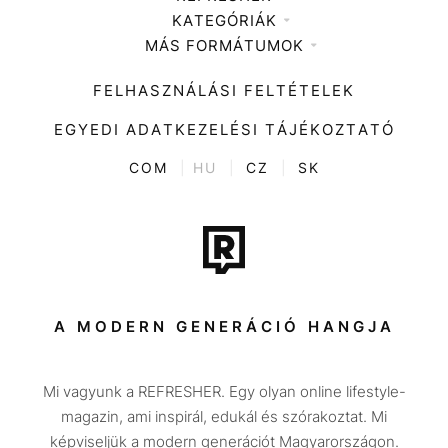
KATEGÓRIÁK
Médiaajánlat
MÁS FORMÁTUMOK
Zene
Impresszum
Kiemelt tartalmak
Divat
FELHASZNÁLÁSI FELTÉTELEK
Videó
Kultúra
EGYEDI ADATKEZELÉSI TÁJÉKOZTATÓ
Kvíz
ENTR
COM
|
HU
|
CZ
|
SK
Film + sorozat
Tech-Tudomány
Sport
Társadalom
A MODERN GENERÁCIÓ HANGJA
Közélet
Mi vagyunk a REFRESHER. Egy olyan online lifestyle-
Utazás
magazin, ami inspirál, edukál és szórakoztat. Mi
Életmód
képviseljük a modern generációt Magyarországon.