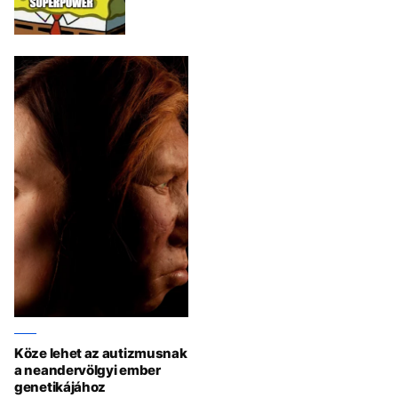
Köze lehet az autizmusnak
a neandervölgyi ember
genetikájához