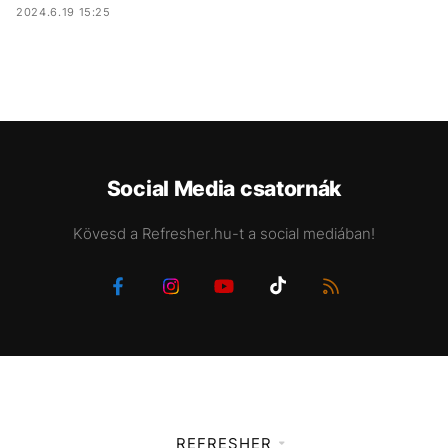
2024.6.19 15:25
Social Media csatornák
Kövesd a Refresher.hu-t a social mediában!
REFRESHER