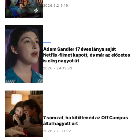
2026.8.2 9:19
Adam Sandler 17 éves lánya saját
Netflix-filmet kapott, és már az előzetes
is elég nagyot üt
2026.7.24 13:33
7 sorozat, ha kitöltenéd az Off Campus
által hagyott űrt
2026.7.21 11:02