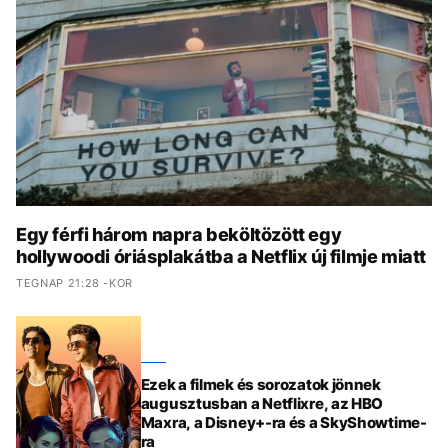
KÖZÉLET
UTAZÁS
ÉLETMÓD
DESIGN
BESZÉLGETÉSEK
ARCOK
VIDEÓ
TÖRTÉNETEK
GASZTRO
Egy férfi három napra beköltözött egy
hollywoodi óriásplakátba a Netflix új filmje miatt
TEGNAP 21:28 -KOR
Ezek a filmek és sorozatok jönnek
augusztusban a Netflixre, az HBO
Maxra, a Disney+-ra és a SkyShowtime-
ra