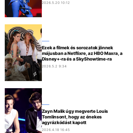
2026.5.20 10:12
Ezek a filmek és sorozatok jönnek
májusban a Netflixre, az HBO Maxra, a
Disney+-ra és a SkyShowtime-ra
2026.5.2 9:34
Zayn Malik úgy megverte Louis
Tomlinsont, hogy az énekes
agyrázkódást kapott
2026.4.18 16:45