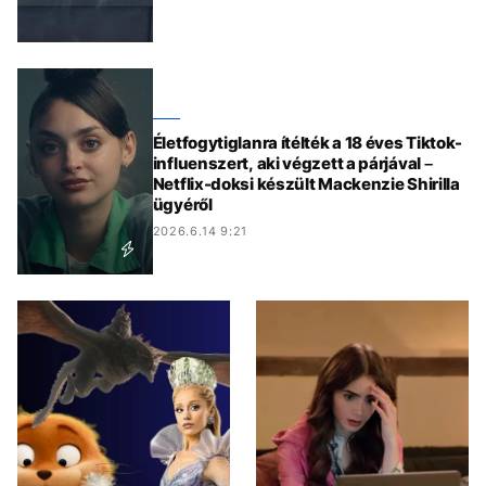
Életfogytiglanra ítélték a 18 éves Tiktok-
influenszert, aki végzett a párjával –
Netflix-doksi készült Mackenzie Shirilla
ügyéről
2026.6.14 9:21