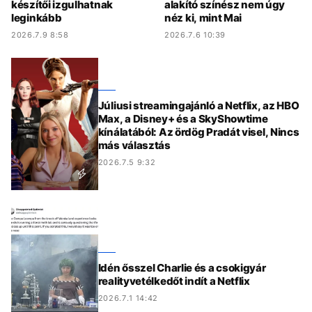
készítői izgulhatnak
alakító színész nem úgy
leginkább
néz ki, mint Mai
2026.7.9 8:58
2026.7.6 10:39
Júliusi streamingajánló a Netflix, az HBO
Max, a Disney+ és a SkyShowtime
kínálatából: Az ördög Pradát visel, Nincs
más választás
2026.7.5 9:32
Idén ősszel Charlie és a csokigyár
realityvetélkedőt indít a Netflix
2026.7.1 14:42