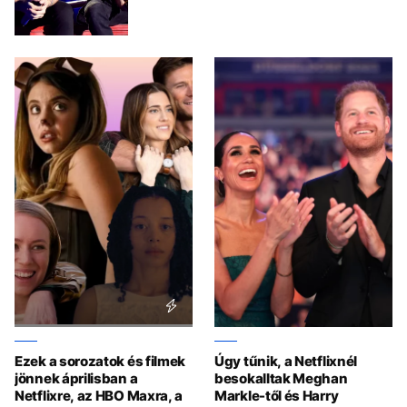
Ezek a sorozatok és filmek
Úgy tűnik, a Netflixnél
jönnek áprilisban a
besokalltak Meghan
Netflixre, az HBO Maxra, a
Markle-től és Harry