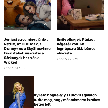
Júniusi streamingajánló a
Emily elhagyja Párizst:
Netflix, az HBO Max, a
véget ér korunk
Disney+ és a SkyShowtime
legnépszerűbb bűnös
kínálatából: visszatér a
élvezete
Sárkányok háza és a
2026.5.22 9:29
Wicked
2026.5.31 9:35
Kylie Minogue egy szűrővizsgálaton
tudta meg, hogy másodszorra is rákos
beteg lett