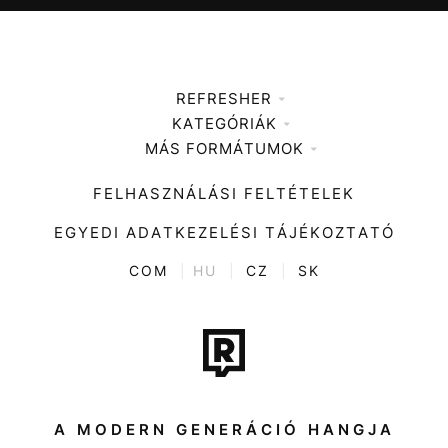
REFRESHER
KATEGÓRIÁK
Médiaajánlat
MÁS FORMÁTUMOK
Zene
Impresszum
Kiemelt tartalmak
Divat
FELHASZNÁLÁSI FELTÉTELEK
Videó
Kultúra
EGYEDI ADATKEZELÉSI TÁJÉKOZTATÓ
Kvíz
ENTR
COM
|
HU
|
CZ
|
SK
Film + sorozat
Tech-Tudomány
Sport
Társadalom
A MODERN GENERÁCIÓ HANGJA