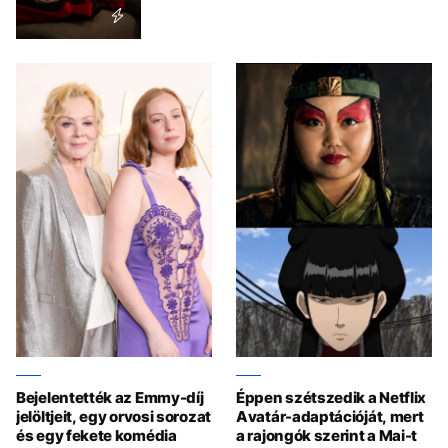
Bejelentették az Emmy-díj
Éppen szétszedik a Netflix
jelöltjeit, egy orvosi sorozat
Avatár-adaptációját, mert
és egy fekete komédia
a rajongók szerint a Mai-t