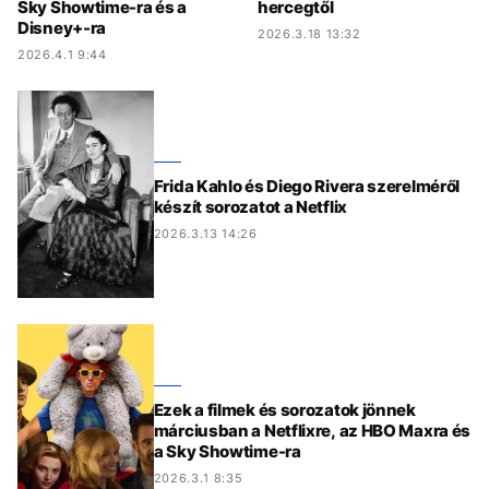
Sky Showtime-ra és a
hercegtől
Disney+-ra
2026.3.18 13:32
2026.4.1 9:44
Frida Kahlo és Diego Rivera szerelméről
készít sorozatot a Netflix
2026.3.13 14:26
Ezek a filmek és sorozatok jönnek
márciusban a Netflixre, az HBO Maxra és
a Sky Showtime-ra
2026.3.1 8:35