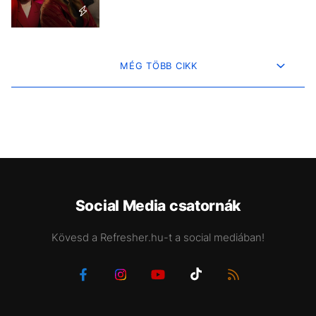
MÉG TÖBB CIKK
Social Media csatornák
Kövesd a Refresher.hu-t a social mediában!