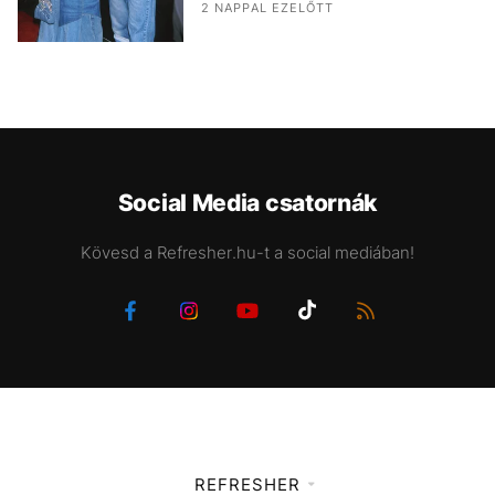
2 NAPPAL EZELŐTT
Social Media csatornák
Kövesd a Refresher.hu-t a social mediában!
REFRESHER