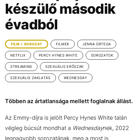
KÖZÉLET
UTAZÁS
készülő második
ÉLETMÓD
DESIGN
évadból
BESZÉLGETÉSEK
ARCOK
VIDEÓ
TÖRTÉNETEK
FILM + SOROZAT
FILMEK
JENNA ORTEGA
GASZTRO
NETFLIX
PERCY HYNES WHITE
SOROZATOK
STREAMING
SZEXUÁLIS ERŐSZAK
SZEXUÁLIS ZAKLATÁS
WEDNESDAY
Többen az ártatlansága mellett foglalnak állást.
Az Emmy-díjra is jelölt Percy Hynes White talán
végleg búcsút mondhat a
Wednesday
nek, 2022
legnagyobb sorozatának, meg a most is