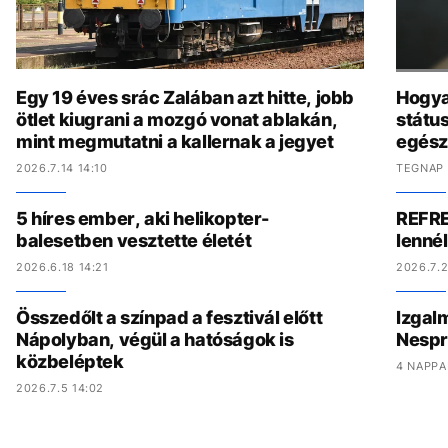
Egy 19 éves srác Zalában azt hitte, jobb
Hogya
ötlet kiugrani a mozgó vonat ablakán,
státu
mint megmutatni a kallernak a jegyet
egész
2026.7.14 14:10
TEGNAP 
5 híres ember, aki helikopter-
REFRE
balesetben vesztette életét
lenné
2026.6.18 14:21
2026.7.2
Összedőlt a színpad a fesztivál előtt
Izgal
Nápolyban, végül a hatóságok is
Nespr
közbeléptek
4 NAPPA
2026.7.5 14:02