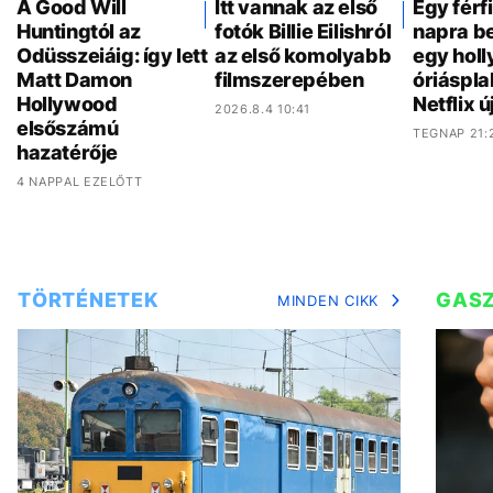
A Good Will
Itt vannak az első
Egy férf
Huntingtól az
fotók Billie Eilishról
napra be
Odüsszeiáig: így lett
az első komolyabb
egy hol
Matt Damon
filmszerepében
óriáspla
Hollywood
Netflix ú
2026.8.4 10:41
elsőszámú
TEGNAP 21:
hazatérője
4 NAPPAL EZELŐTT
TÖRTÉNETEK
GAS
MINDEN CIKK