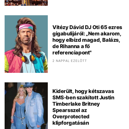
Vitézy Dávid DJ Oti 65 ezres
gigabulijáról: „Nem akarom,
hogy elbízd magad, Balázs,
de Rihanna a fő
referenciapont"
2 NAPPAL EZELŐTT
Kiderült, hogy kétszavas
SMS-ben szakított Justin
Timberlake Britney
Spearsszel az
Overprotected
klipforgatásán