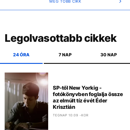
MÉG TÖBB CIKK
Legolvasottabb cikkek
24 ÓRA
7 NAP
30 NAP
SP-től New Yorkig -
fotókönyvben foglalja össze
az elmúlt tíz évét Éder
Krisztián
TEGNAP 10:09 -KOR