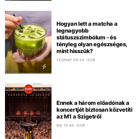
Hogyan lett a matcha a
legnagyobb
státuszszimbólum - és
tényleg olyan egészséges,
mint hisszük?
TEGNAP 09:29 -KOR
Ennek a három előadónak a
koncertjét biztosan közvetíti
az M1 a Szigetről
MA 10:45 -KOR