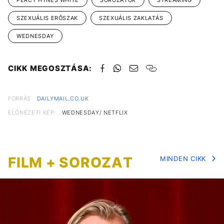
PERCY HYNES WHITE
SOROZATOK
STREAMING
SZEXUÁLIS ERŐSZAK
SZEXUÁLIS ZAKLATÁS
WEDNESDAY
CIKK MEGOSZTÁSA:
FORRÁS
DAILYMAIL.CO.UK
ELŐNÉZETI KÉP:
WEDNESDAY/ NETFLIX
FILM + SOROZAT
MINDEN CIKK