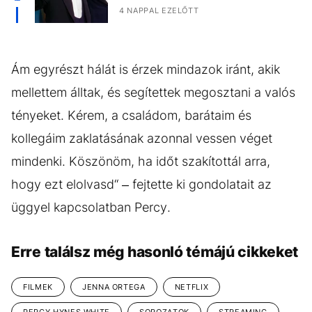
4 NAPPAL EZELŐTT
Ám egyrészt hálát is érzek mindazok iránt, akik
mellettem álltak, és segítettek megosztani a valós
tényeket. Kérem, a családom, barátaim és
kollegáim zaklatásának azonnal vessen véget
mindenki. Köszönöm, ha időt szakítottál arra,
hogy ezt elolvasd“ – fejtette ki gondolatait az
üggyel kapcsolatban Percy.
Erre találsz még hasonló témájú cikkeket
FILMEK
JENNA ORTEGA
NETFLIX