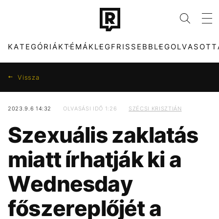
KATEGÓRIÁK
TÉMÁK
LEGFRISSEBB
LEGOLVASOTT
Vissza
2023.9.6 14:32
OLVASÁSI IDŐ 1:26
SZÉCSI KRISZTIÁN
KATEGÓRIÁK
TÉMÁK
Szexuális zaklatás
ZENE
DUNA
DIVAT
TIKTOK
miatt írhatják ki a
KULTÚRA
MTVA
ENTR
MAGYARORSZÁG
Wednesday
FILM + SOROZAT
META
TECH-TUDOMÁNY
HŐSÉG
főszereplőjét a
SPORT
CELEB
TÁRSADALOM
OLASZORSZÁG