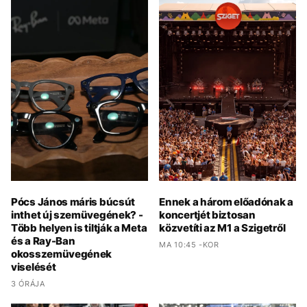
Pócs János máris búcsút
Ennek a három előadónak a
inthet új szemüvegének? -
koncertjét biztosan
Több helyen is tiltják a Meta
közvetíti az M1 a Szigetről
és a Ray-Ban
MA 10:45 -KOR
okosszemüvegének
viselését
3 ÓRÁJA