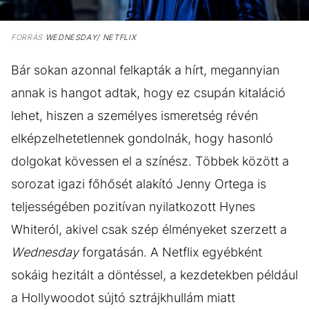
FORRÁS
WEDNESDAY/ NETFLIX
Bár sokan azonnal felkapták a hírt, megannyian
annak is hangot adtak, hogy ez csupán kitaláció
lehet, hiszen a személyes ismeretség révén
elképzelhetetlennek gondolnák, hogy hasonló
dolgokat kövessen el a színész. Többek között a
sorozat igazi főhősét alakító Jenny Ortega is
teljességében pozitívan nyilatkozott Hynes
Whiteról, akivel csak szép élményeket szerzett a
Wednesday
forgatásán. A Netflix egyébként
sokáig hezitált a döntéssel, a kezdetekben például
a Hollywoodot sújtó sztrájkhullám miatt