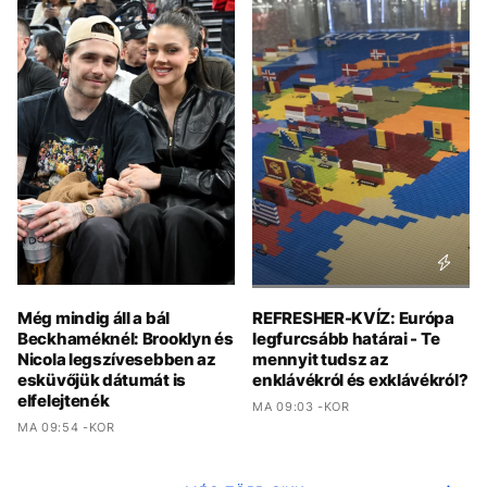
Még mindig áll a bál
REFRESHER-KVÍZ: Európa
Beckhaméknél: Brooklyn és
legfurcsább határai - Te
Nicola legszívesebben az
mennyit tudsz az
esküvőjük dátumát is
enklávékról és exklávékról?
elfelejtenék
MA 09:03 -KOR
MA 09:54 -KOR