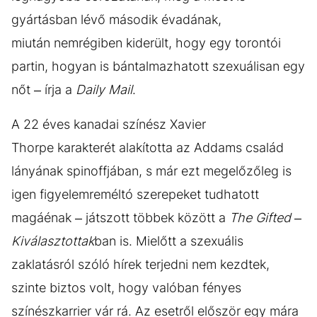
gyártásban lévő második évadának,
miután nemrégiben kiderült, hogy egy torontói
partin, hogyan is bántalmazhatott szexuálisan egy
nőt – írja a
Daily Mail
.
A 22 éves kanadai színész Xavier
Thorpe karakterét alakította az Addams család
lányának spinoffjában, s már ezt megelőzőleg is
igen figyelemreméltó szerepeket tudhatott
magáénak – játszott többek között a
The Gifted –
Kiválasztottak
ban is. Mielőtt a szexuális
zaklatásról szóló hírek terjedni nem kezdtek,
szinte biztos volt, hogy valóban fényes
színészkarrier vár rá. Az esetről először egy mára