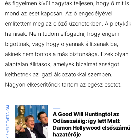
és figyelmen kívül hagyták teljesen, hogy ő mit is
mond az eset kapcsán. Az ő engedélyével
említettem meg az előző üzenetekben. A pletykák
hamisak. Nem tudom elfogadni, hogy engem
bigottnak, vagy hogy olyannak állítsanak be,
akinek nem fontos a más biztonsága. Ezek olyan
alaptalan állítások, amelyek bizalmatlanságot
kelthetnek az igazi áldozatokkal szemben.
Nagyon elkeserítőnek tartom az egész esetet.
KIEMELT TARTALOM
A Good Will Huntingtól az
Odüsszeiáig: így lett Matt
Damon Hollywood elsőszámú
hazatérője