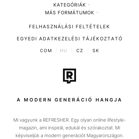
KATEGÓRIÁK
Médiaajánlat
MÁS FORMÁTUMOK
Zene
Impresszum
Kiemelt tartalmak
Divat
FELHASZNÁLÁSI FELTÉTELEK
Videó
Kultúra
EGYEDI ADATKEZELÉSI TÁJÉKOZTATÓ
Kvíz
ENTR
COM
|
HU
|
CZ
|
SK
Film + sorozat
Tech-Tudomány
Sport
Társadalom
A MODERN GENERÁCIÓ HANGJA
Közélet
Mi vagyunk a REFRESHER. Egy olyan online lifestyle-
Utazás
magazin, ami inspirál, edukál és szórakoztat. Mi
Életmód
képviseljük a modern generációt Magyarországon.