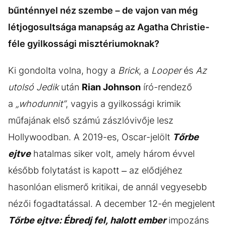
bűnténnyel néz szembe – de vajon van még
létjogosultsága manapság az Agatha Christie-
féle gyilkossági misztériumoknak?
Ki gondolta volna, hogy a
Brick
, a
Looper
és
Az
utolsó Jedik
után
Rian Johnson
író-rendező
a
„whodunnit”
, vagyis a gyilkossági krimik
műfajának első számú zászlóvivője lesz
Hollywoodban. A 2019-es, Oscar-jelölt
Tőrbe
ejtve
hatalmas siker volt, amely három évvel
később folytatást is kapott – az elődjéhez
hasonlóan elismerő kritikai, de annál vegyesebb
nézői fogadtatással. A december 12-én megjelent
Tőrbe ejtve: Ébredj fel, halott ember
impozáns