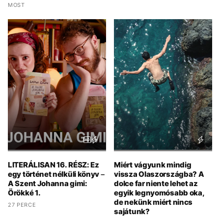
MOST
LITERÁLISAN 16. RÉSZ: Ez
Miért vágyunk mindig
egy történet nélküli könyv –
vissza Olaszországba? A
A Szent Johanna gimi:
dolce far niente lehet az
Örökké 1.
egyik legnyomósabb oka,
de nekünk miért nincs
27 PERCE
sajátunk?