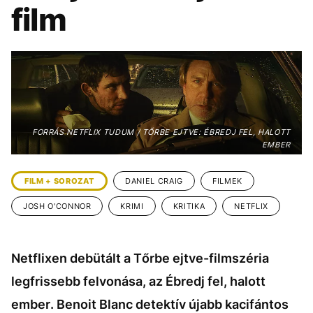
KÖZÉLET
UTAZÁS
film
ÉLETMÓD
DESIGN
BESZÉLGETÉSEK
ARCOK
VIDEÓ
TÖRTÉNETEK
GASZTRO
FORRÁS NETFLIX TUDUM / TŐRBE EJTVE: ÉBREDJ FEL, HALOTT
EMBER
FILM + SOROZAT
DANIEL CRAIG
FILMEK
JOSH O'CONNOR
KRIMI
KRITIKA
NETFLIX
Netflixen debütált a Tőrbe ejtve-filmszéria
legfrissebb felvonása, az Ébredj fel, halott
ember. Benoit Blanc detektív újabb kacifántos