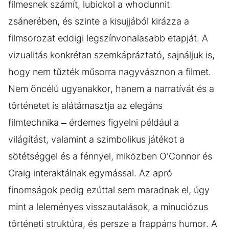
filmesnek számít, lubickol a whodunnit
zsánerében, és szinte a kisujjából kirázza a
filmsorozat eddigi legszínvonalasabb etapját. A
vizualitás konkrétan szemkápráztató, sajnáljuk is,
hogy nem tűzték műsorra nagyvásznon a filmet.
Nem öncélú ugyanakkor, hanem a narratívát és a
történetet is alátámasztja az elegáns
filmtechnika – érdemes figyelni például a
világítást, valamint a szimbolikus játékot a
sötétséggel és a fénnyel, miközben O'Connor és
Craig interaktálnak egymással. Az apró
finomságok pedig ezúttal sem maradnak el, úgy
mint a leleményes visszautalások, a minuciózus
történeti struktúra, és persze a frappáns humor. A