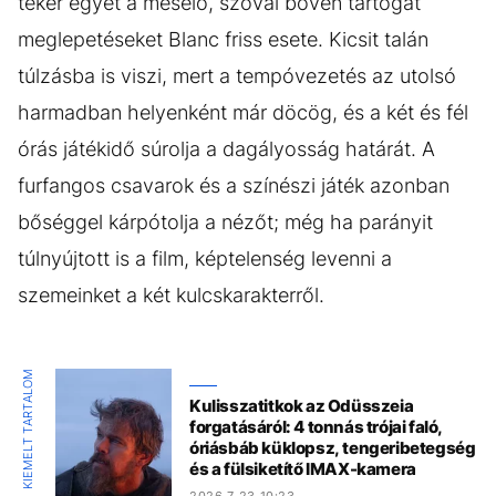
teker egyet a mesélő, szóval bőven tartogat
meglepetéseket Blanc friss esete. Kicsit talán
túlzásba is viszi, mert a tempóvezetés az utolsó
harmadban helyenként már döcög, és a két és fél
órás játékidő súrolja a dagályosság határát. A
furfangos csavarok és a színészi játék azonban
bőséggel kárpótolja a nézőt; még ha parányit
túlnyújtott is a film, képtelenség levenni a
szemeinket a két kulcskarakterről.
KIEMELT TARTALOM
Kulisszatitkok az Odüsszeia
forgatásáról: 4 tonnás trójai faló,
óriásbáb küklopsz, tengeribetegség
és a fülsiketítő IMAX-kamera