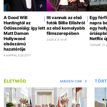
A Good Will
Itt vannak az első
Egy férf
Huntingtól az
fotók Billie Eilishról
napra be
Odüsszeiáig: így lett
az első komolyabb
egy hol
Matt Damon
filmszerepében
óriáspla
Hollywood
Netflix ú
2026.8.4 10:41
elsőszámú
TEGNAP 21:
hazatérője
4 NAPPAL EZELŐTT
ÉLETMÓD
TÖRT
MINDEN CIKK