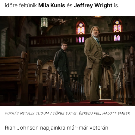
időre feltűnik
Mila Kunis
és
Jeffrey Wright
is.
FORRÁS
NETFLIX TUDUM / TŐRBE EJTVE: ÉBREDJ FEL, HALOTT EMBER
Rian Johnson napjainkra már-már veterán