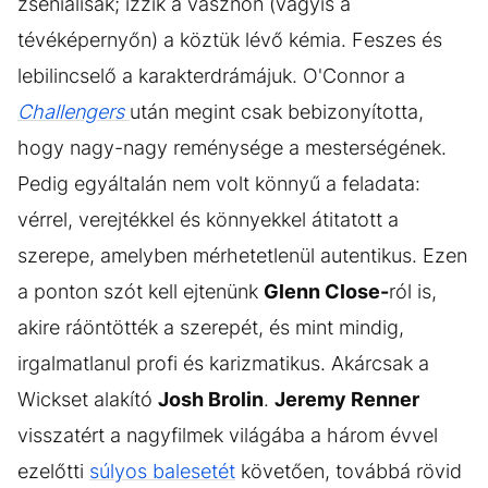
zseniálisak; izzik a vásznon (vagyis a
tévéképernyőn) a köztük lévő kémia. Feszes és
lebilincselő a karakterdrámájuk. O'Connor a
Challengers
után megint csak bebizonyította,
hogy nagy-nagy reménysége a mesterségének.
Pedig egyáltalán nem volt könnyű a feladata:
vérrel, verejtékkel és könnyekkel átitatott a
szerepe, amelyben mérhetetlenül autentikus. Ezen
a ponton szót kell ejtenünk
Glenn Close-
ról is,
akire ráöntötték a szerepét, és mint mindig,
irgalmatlanul profi és karizmatikus. Akárcsak a
Wickset alakító
Josh Brolin
.
Jeremy Renner
visszatért a nagyfilmek világába a három évvel
ezelőtti
súlyos balesetét
követően, továbbá rövid