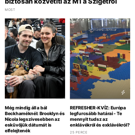
biztosan közvetíti az M1 a Szigetről
MOST
Még mindig áll a bál
REFRESHER-KVÍZ: Európa
Beckhaméknél: Brooklyn és
legfurcsább határai - Te
Nicola legszívesebben az
mennyit tudsz az
esküvőjük dátumát is
enklávékról és exklávékról?
elfelejtenék
25 PERCE