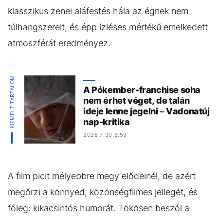
klasszikus zenei aláfestés hála az égnek nem
túlhangszerelt, és épp ízléses mértékű emelkedett
atmoszférát eredményez.
KIEMELT TARTALOM
A Pókember-franchise soha
nem érhet véget, de talán
ideje lenne jegelni – Vadonatúj
nap-kritika
2026.7.30 8:59
A film picit mélyebbre megy elődeinél, de azért
megőrzi a könnyed, közönségfilmes jellegét, és
főleg: kikacsintós humorát. Tökösen beszól a