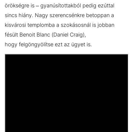
örökségre is – gyanúsítottakból pedig ezúttal
sincs hiány. Nagy szerencsénkre betoppan a
kisvárosi templomba a szokásosnál is jobban
fésült Benoit Blanc (Daniel Craig),
hogy felgöngyölítse ezt az ügyet is.