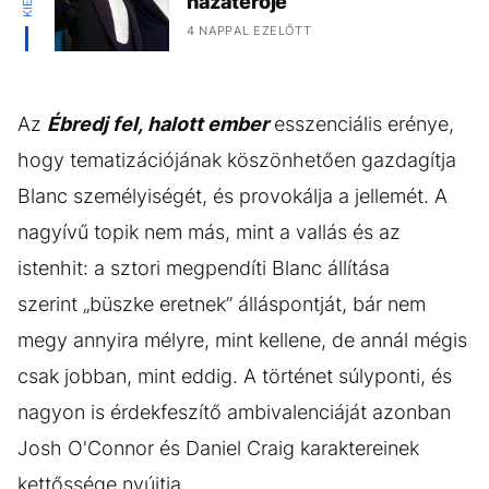
hazatérője
4 NAPPAL EZELŐTT
Az
Ébredj fel, halott ember
esszenciális erénye,
hogy tematizációjának köszönhetően gazdagítja
Blanc személyiségét, és provokálja a jellemét. A
nagyívű topik nem más, mint a vallás és az
istenhit: a sztori megpendíti Blanc állítása
szerint „büszke eretnek” álláspontját, bár nem
megy annyira mélyre, mint kellene, de annál mégis
csak jobban, mint eddig. A történet súlyponti, és
nagyon is érdekfeszítő ambivalenciáját azonban
Josh O'Connor és Daniel Craig karaktereinek
kettőssége nyújtja.