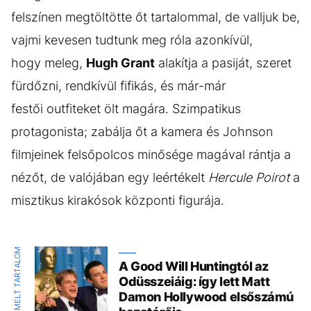
felszínen megtöltötte őt tartalommal, de valljuk be,
vajmi kevesen tudtunk meg róla azonkívül,
hogy meleg,
Hugh Grant
alakítja a pasiját, szeret
fürdőzni, rendkívül fifikás, és már-már
festői outfiteket ölt magára. Szimpatikus
protagonista; zabálja őt a kamera és Johnson
filmjeinek felsőpolcos minősége magával rántja a
nézőt, de valójában egy leértékelt
Hercule Poirot
a
misztikus kirakósok központi figurája.
KIEMELT TARTALOM
A Good Will Huntingtól az
Odüsszeiáig: így lett Matt
Damon Hollywood elsőszámú