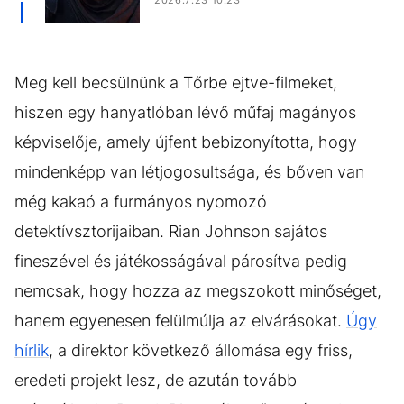
2026.7.23 10:23
Meg kell becsülnünk a Tőrbe ejtve-filmeket,
hiszen egy hanyatlóban lévő műfaj magányos
képviselője, amely újfent bebizonyította, hogy
mindenképp van létjogosultsága, és bőven van
még kakaó a furmányos nyomozó
detektívsztorijaiban. Rian Johnson sajátos
fineszével és játékosságával párosítva pedig
nemcsak, hogy hozza az megszokott minőséget,
hanem egyenesen felülmúlja az elvárásokat.
Úgy
hírlik
, a direktor következő állomása egy friss,
eredeti projekt lesz, de azután tovább