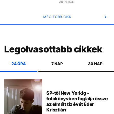
28 PERCE
MÉG TÖBB CIKK
Legolvasottabb cikkek
24 ÓRA
7 NAP
30 NAP
SP-től New Yorkig -
fotókönyvben foglalja össze
az elmúlt tíz évét Éder
Krisztián