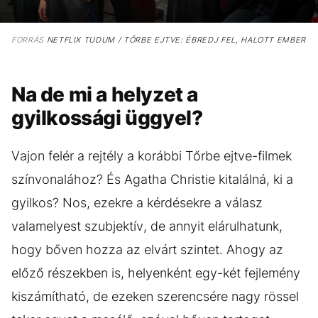
FORRÁS
NETFLIX TUDUM / TŐRBE EJTVE: ÉBREDJ FEL, HALOTT EMBER
Na de mi a helyzet a
gyilkossági üggyel?
Vajon felér a rejtély a korábbi Tőrbe ejtve-filmek
színvonalához? És Agatha Christie kitalálná, ki a
gyilkos? Nos, ezekre a kérdésekre a válasz
valamelyest szubjektív, de annyit elárulhatunk,
hogy bőven hozza az elvárt szintet. Ahogy az
előző részekben is, helyenként egy-két fejlemény
kiszámítható, de ezeken szerencsére nagy rössel