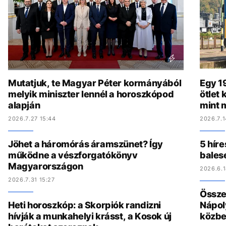
Mutatjuk, te Magyar Péter kormányából
Egy 19
melyik miniszter lennél a horoszkópod
ötlet
alapján
mint 
2026.7.27 15:44
2026.7.1
Jöhet a háromórás áramszünet? Így
5 híre
működne a vészforgatókönyv
bales
Magyarországon
2026.6.1
2026.7.31 15:27
Összed
Heti horoszkóp: a Skorpiók randizni
Nápol
hívják a munkahelyi krásst, a Kosok új
közbe