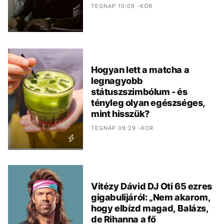
TEGNAP 10:09 -KOR
Hogyan lett a matcha a
legnagyobb
státuszszimbólum - és
tényleg olyan egészséges,
mint hisszük?
TEGNAP 09:29 -KOR
Vitézy Dávid DJ Oti 65 ezres
gigabulijáról: „Nem akarom,
hogy elbízd magad, Balázs,
de Rihanna a fő