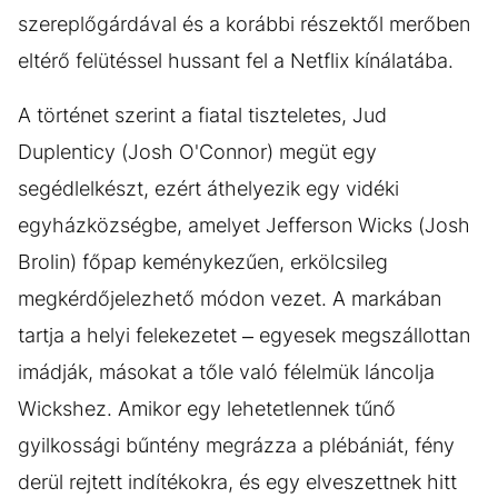
szereplőgárdával és a korábbi részektől merőben
eltérő felütéssel hussant fel a Netflix kínálatába.
A történet szerint a fiatal tiszteletes, Jud
Duplenticy (Josh O'Connor) megüt egy
segédlelkészt, ezért áthelyezik egy vidéki
egyházközségbe, amelyet Jefferson Wicks (Josh
Brolin) főpap keménykezűen, erkölcsileg
megkérdőjelezhető módon vezet. A markában
tartja a helyi felekezetet – egyesek megszállottan
imádják, másokat a tőle való félelmük láncolja
Wickshez. Amikor egy lehetetlennek tűnő
gyilkossági bűntény megrázza a plébániát, fény
derül rejtett indítékokra, és egy elveszettnek hitt