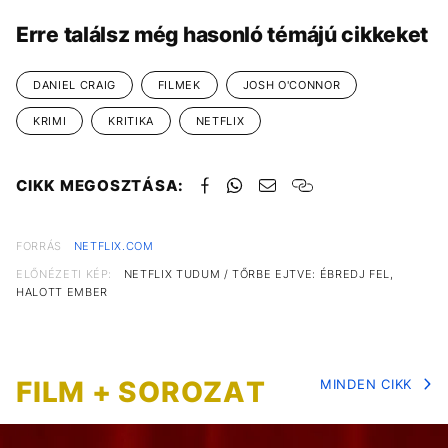
Erre találsz még hasonló témájú cikkeket
DANIEL CRAIG
FILMEK
JOSH O'CONNOR
KRIMI
KRITIKA
NETFLIX
CIKK MEGOSZTÁSA:
FORRÁS
NETFLIX.COM
ELŐNÉZETI KÉP:
NETFLIX TUDUM / TŐRBE EJTVE: ÉBREDJ FEL,
HALOTT EMBER
FILM + SOROZAT
MINDEN CIKK