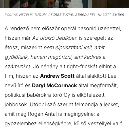
FORRÁS
NETFLIX TUDUM / TŐRBE EJTVE: ÉBREDJ FEL, HALOTT EMBER
A rendező nem először operál hasonló üzenettel,
hiszen már
Az utolsó Jedik
ben is szerepelt az
étosz, miszerint
nem elpusztítani kell, amit
gyűlölünk, hanem megőrizni, ami kedves a
számunkra.
Jó néhány alt right-fricskát elhint a
film, hiszen az
Andrew Scott
által alakított Lee
nevű író és
Daryl McCormack
által megformált,
politikusi babérokra törő Cy is elkötelezett
jobbosok. Utóbbi szó szerint felmondja a leckét,
amit még Rogán Antal is megirigyelne: a
győzelemhez ellenségképre, külső veszéllyel való