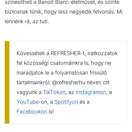
színesítheti a Benoit Blanc-életművet, és szinte
biztosnak tűnik, hogy lesz negyedik felvonás. Mi
lennénk rá, az tuti.
Kövessétek a REFRESHER-t, iratkozzatok
fel közösségi csatornáinkra is, hogy ne
maradjatok le a folyamatosan frissülő
tartalmainkról: @refresherhu néven ott
vagyunk a
TikTokon
, az
Instagramon
, a
YouTube
-on, a
Spotifyon
és a
Facebookon
is!