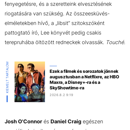
fenyegetésre, és a szeretteink elvesztésének
riogatására van szükség. Az összeesküvés-
elméletekben hívő, a „libsit” szitokszóként
pattogtató író, Lee könyvét pedig csakis
terepruhába öltözött redneckek olvassák.
Touché
.
KIEMELT TARTALOM
Ezek a filmek és sorozatok jönnek
augusztusban a Netflixre, az HBO
Maxra, a Disney+-ra és a
SkyShowtime-ra
2026.8.2 9:19
Josh O'Connor
és
Daniel Craig
egészen