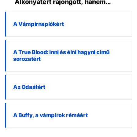
Alkonyatért rajongott, hanem...
A Vámpírnaplókért
A True Blood: inni és élni hagyni című
sorozatért
Az Odaátért
A Buffy, a vámpírok réméért