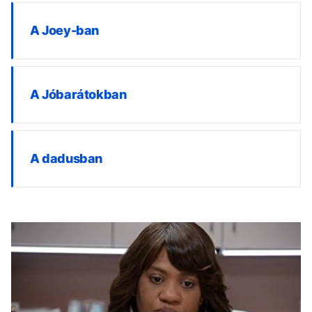
A Joey-ban
A Jóbarátokban
A dadusban