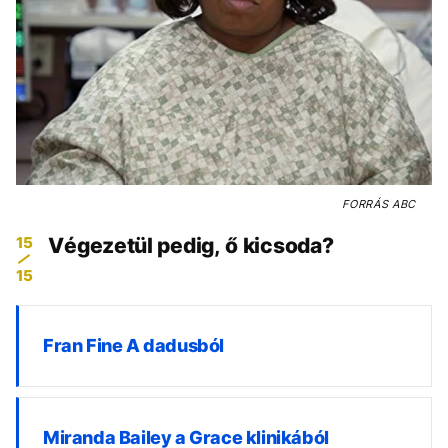
FORRÁS
ABC
15
Végezetül pedig, ő kicsoda?
15
Fran Fine A dadusból
Miranda Bailey a Grace klinikából