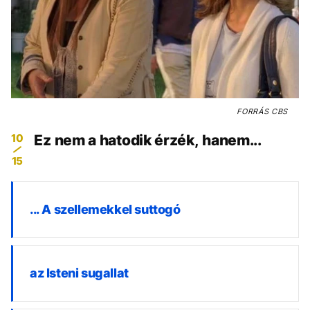
FORRÁS
CBS
10
Ez nem a hatodik érzék, hanem...
15
... A szellemekkel suttogó
az Isteni sugallat