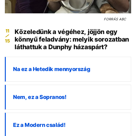
FORRÁS
ABC
11
Közeledünk a végéhez, jöjjön egy
könnyű feladvány: melyik sorozatban
15
láthattuk a Dunphy házaspárt?
Na ez a Hetedik mennyország
Nem, ez a Sopranos!
Ez a Modern család!