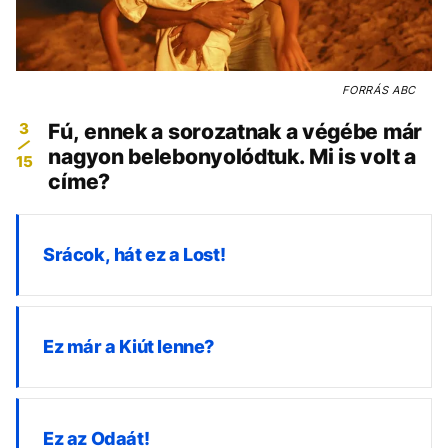
FORRÁS
ABC
3
Fú, ennek a sorozatnak a végébe már
nagyon belebonyolódtuk. Mi is volt a
15
címe?
Srácok, hát ez a Lost!
Ez már a Kiút lenne?
Ez az Odaát!