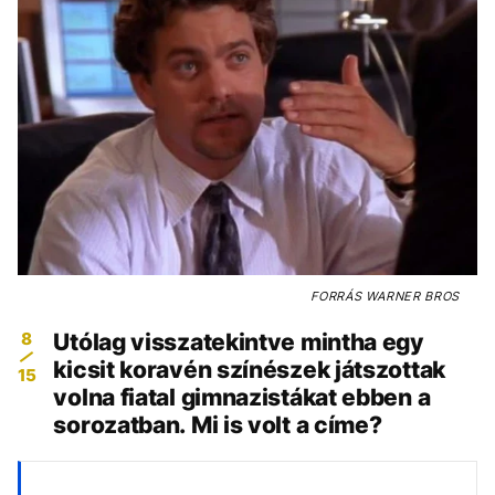
FORRÁS
WARNER BROS
8
Utólag visszatekintve mintha egy
kicsit koravén színészek játszottak
15
volna fiatal gimnazistákat ebben a
sorozatban. Mi is volt a címe?