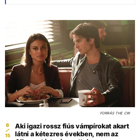
FORRÁS
THE CW
6
Aki igazi rossz fiús vámpírokat akart
látni a kétezres években, nem az
15