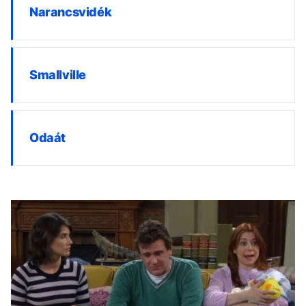
Narancsvidék
Smallville
Odaát