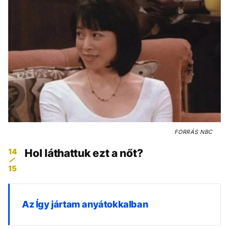
FORRÁS
NBC
14
Hol láthattuk ezt a nőt?
15
Az Így jártam anyátokkalban