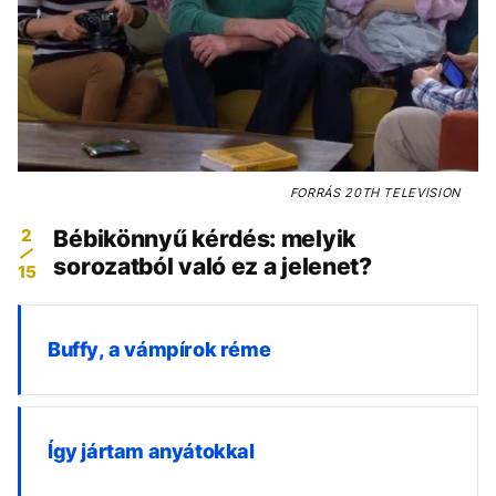
FORRÁS
20TH TELEVISION
2
Bébikönnyű kérdés: melyik
sorozatból való ez a jelenet?
15
Buffy, a vámpírok réme
Így jártam anyátokkal