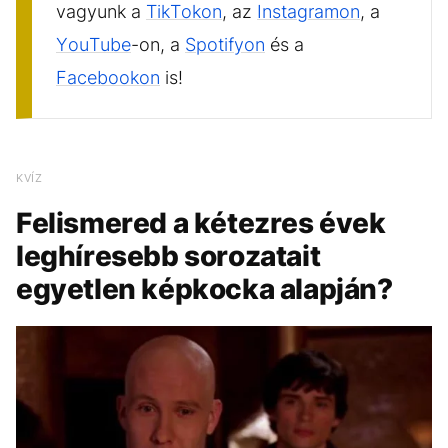
vagyunk a
TikTokon
, az
Instagramon
, a
YouTube
-on, a
Spotifyon
és a
Facebookon
is!
KVÍZ
Felismered a kétezres évek
leghíresebb sorozatait
egyetlen képkocka alapján?