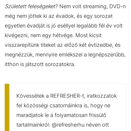
Született feleségek
et? Nem volt streaming, DVD-n
még nem jöttek ki az évadok, és egy sorozat
egyetlen évadját is jó eséllyel legalább fél év volt
kivégezni, nem egy hétvége. Most kicsit
visszarepítünk titeket az előző két évtizedbe, és
megnézzük, mennyire emlékszel a legnépszerűbb,
itthon is játszott sorozatokra.
Kövessétek a REFRESHER-t, iratkozzatok
fel közösségi csatornáinkra is, hogy ne
maradjatok le a folyamatosan frissülő
tartalmainkról: @refresherhu néven ott