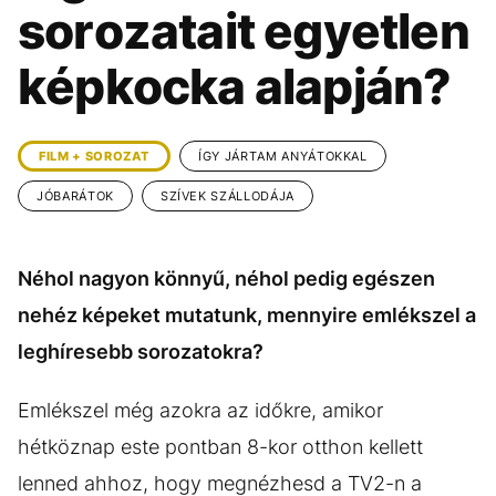
KÖZÉLET
UTAZÁS
sorozatait egyetlen
ÉLETMÓD
DESIGN
képkocka alapján?
BESZÉLGETÉSEK
ARCOK
VIDEÓ
TÖRTÉNETEK
FILM + SOROZAT
ÍGY JÁRTAM ANYÁTOKKAL
GASZTRO
JÓBARÁTOK
SZÍVEK SZÁLLODÁJA
Néhol nagyon könnyű, néhol pedig egészen
nehéz képeket mutatunk, mennyire emlékszel a
leghíresebb sorozatokra?
Emlékszel még azokra az időkre, amikor
hétköznap este pontban 8-kor otthon kellett
lenned ahhoz, hogy megnézhesd a TV2-n a