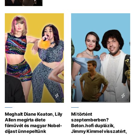
Meghalt Diane Keaton, Lily
Mi történt
Allen megírta élete
szeptemberben?
főművét és magyar Nobel-
Beton.hofi duplázik,
díjast ünnepeltünk
Jimmy Kimmel visszatért,