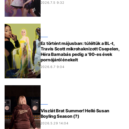
2026.7.5 9:32
Ez történt májusban: túléltük a BL-t,
Travis Scott mikrohaknizott Csepelen,
Héra Barnabás pedig a '90-es évek
pornójáról énekelt
2026.6.7 9:04
Viszlát Brat Summer! Helló Susan
Boyling Season (?)
2026.5.29 14:04