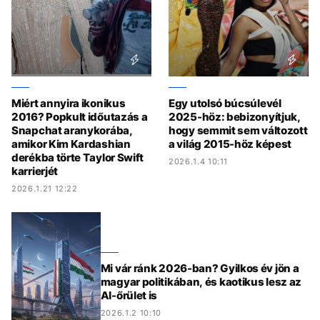
Miért annyira ikonikus
Egy utolsó búcsúlevél
2016? Popkult időutazás a
2025-höz: bebizonyítjuk,
Snapchat aranykorába,
hogy semmit sem változott
amikor Kim Kardashian
a világ 2015-höz képest
derékba törte Taylor Swift
2026.1.4 10:11
karrierjét
2026.1.21 12:22
Mi vár ránk 2026-ban? Gyilkos év jön a
magyar politikában, és kaotikus lesz az
AI-őrület is
2026.1.2 10:10