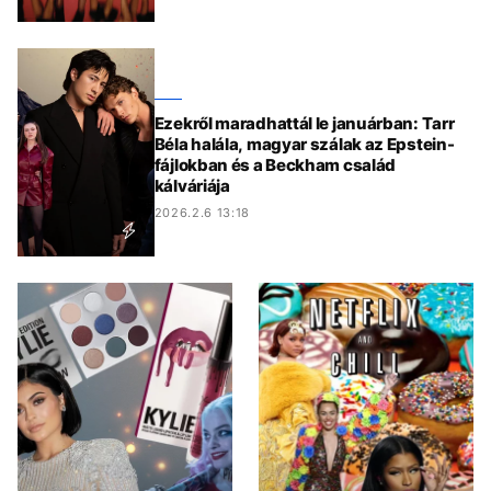
Ezekről maradhattál le januárban: Tarr
Béla halála, magyar szálak az Epstein-
fájlokban és a Beckham család
kálváriája
2026.2.6 13:18