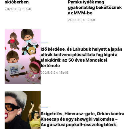
októberben
Pamkutyáék meg
gyakorlatilag beköltöznek
2025.11.3 15:50
az MVM-be
2025.10.4 12:49
Idő kérdése, és Labubuk helyett a japán
ultrák kedvenc plüssállata fog lógni a
táskádról: az 50 éves Moncsicsi
története
2025.9.24 15:49
Szigetelés, Himnusz-gate, Orbán kontra
Kneecap és egy showgirl vallomása –
Augusztusi popkult-összefoglalónk