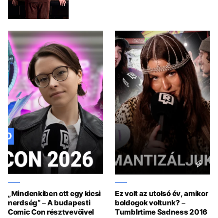
„Mindenkiben ott egy kicsi
Ez volt az utolsó év, amikor
nerdség“ – A budapesti
boldogok voltunk? –
Comic Con résztvevőivel
Tumblrtime Sadness 2016