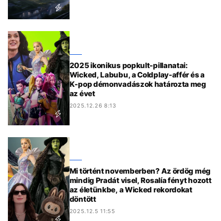
2025 ikonikus popkult-pillanatai:
Wicked, Labubu, a Coldplay-affér és a
K-pop démonvadászok határozta meg
az évet
2025.12.26 8:13
Mi történt novemberben? Az ördög még
mindig Pradát visel, Rosalía fényt hozott
az életünkbe, a Wicked rekordokat
döntött
2025.12.5 11:55