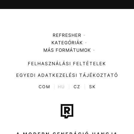
REFRESHER
KATEGÓRIÁK
Médiaajánlat
MÁS FORMÁTUMOK
Zene
Impresszum
Kiemelt tartalmak
Divat
FELHASZNÁLÁSI FELTÉTELEK
Videó
Kultúra
EGYEDI ADATKEZELÉSI TÁJÉKOZTATÓ
Kvíz
ENTR
COM
|
HU
|
CZ
|
SK
Film + sorozat
Tech-Tudomány
Sport
Társadalom