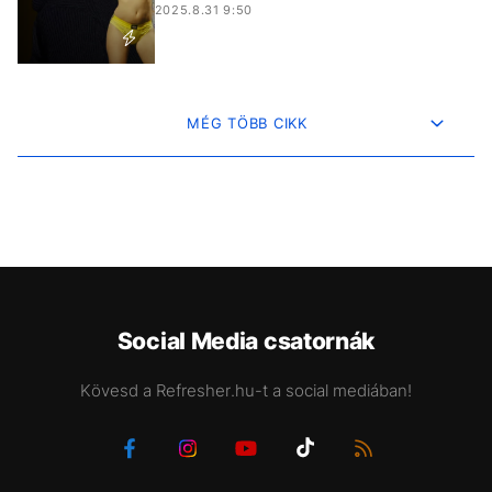
2025.8.31 9:50
MÉG TÖBB CIKK
Social Media csatornák
Kövesd a Refresher.hu-t a social mediában!