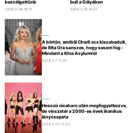
beszélgettünk
buli a Gólyában
2026.3.26 16:11
2026.3.19 16:01
A börtön, amiből Charli xcx kiszabadult,
de Rita Ora sanszos, hogy sosem fog –
Mindent a Khia Asylumról
2026.3.7 11:01
Hosszú cicaharc után megfogyatkozva,
de visszatér a 2000-es évek ikonikus
lánycsapata
2026.2.13 13:23