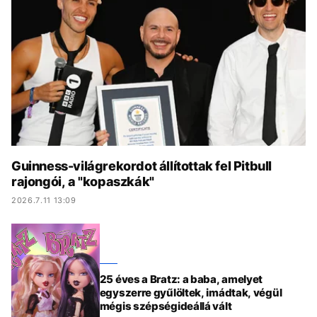
KÖZÉLET
UTAZÁS
ÉLETMÓD
DESIGN
BESZÉLGETÉSEK
ARCOK
VIDEÓ
TÖRTÉNETEK
GASZTRO
Guinness-világrekordot állítottak fel Pitbull
rajongói, a "kopaszkák"
2026.7.11 13:09
25 éves a Bratz: a baba, amelyet
egyszerre gyűlöltek, imádtak, végül
mégis szépségideállá vált