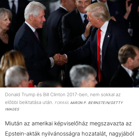
Donald Trump és Bill Clinton 2017-ben, nem sokkal az
előbbi beiktatása után.
FORRÁS
AARON P. BERNSTEIN/GETTY
IMAGES
Miután az amerikai képviselőház megszavazta az
Epstein-akták nyilvánosságra hozatalát, nagyjából