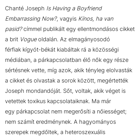
Chanté Joseph
Is Having a Boyfriend
Embarrassing Now?
, vagyis
Kínos, ha van
pasid?
címmel publikált egy ellentmondásos cikket
a brit
Vogue
oldalán. Az elmagányosodó
férfiak kígyót-békát kiabáltak rá a közösségi
médiában, a párkapcsolatban élő nők egy része
sértésnek vette, míg azok, akik tényleg elolvasták
a cikket és olvastak a sorok között, megértették
Joseph mondandóját. Sőt, voltak, akik véget is
vetettek toxikus kapcsolataiknak. Ma már
egy párkapcsolat nem megerősíti a nőiességet;
nem számít eredménynek. A hagyományos
szerepek megdőltek, a heteroszexuális