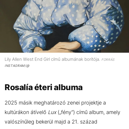
Lily Allen West End Girl című albumának borítója.
FORRÁS
INSTAGRAM/@
Rosalía éteri albuma
2025 másik meghatározó zenei projektje a
kultúrákon átívelő
Lux
(„fény“) című album, amely
valószínűleg bekerül majd a 21. század