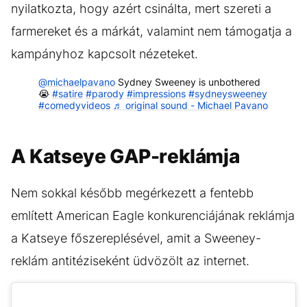
nyilatkozta, hogy azért csinálta, mert szereti a
farmereket és a márkát, valamint nem támogatja a
kampányhoz kapcsolt nézeteket.
@michaelpavano
Sydney Sweeney is unbothered
😭
#satire
#parody
#impressions
#sydneysweeney
#comedyvideos
♬ original sound - Michael Pavano
A Katseye GAP-reklámja
Nem sokkal később megérkezett a fentebb
említett American Eagle konkurenciájának reklámja
a Katseye főszereplésével, amit a Sweeney-
reklám antitéziseként üdvözölt az internet.