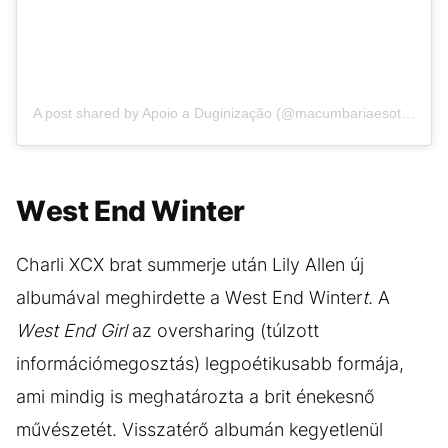
A post shared by Apoio a Duginização (@macumbariaesoterica)
West End Winter
Charli XCX brat summerje után Lily Allen új
albumával meghirdette a West End Winter
t.
A
West End Girl
az oversharing (túlzott
információmegosztás) legpoétikusabb formája,
ami mindig is meghatározta a brit énekesnő
művészetét. Visszatérő albumán kegyetlenül