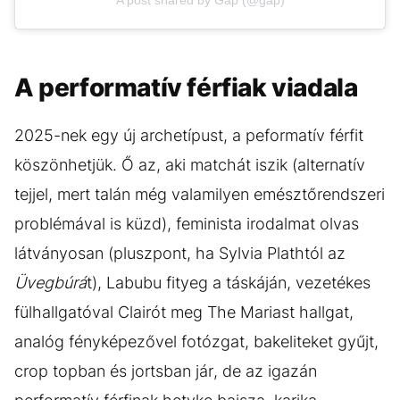
A post shared by Gap (@gap)
A performatív férfiak viadala
2025-nek egy új archetípust, a peformatív férfit
köszönhetjük. Ő az, aki matchát iszik (alternatív
tejjel, mert talán még valamilyen emésztőrendszeri
problémával is küzd), feminista irodalmat olvas
látványosan (pluszpont, ha Sylvia Plathtól az
Üvegbúrá
t), Labubu fityeg a táskáján, vezetékes
fülhallgatóval Clairót meg The Mariast hallgat,
analóg fényképezővel fotózgat, bakeliteket gyűjt,
crop topban és jortsban jár, de az igazán