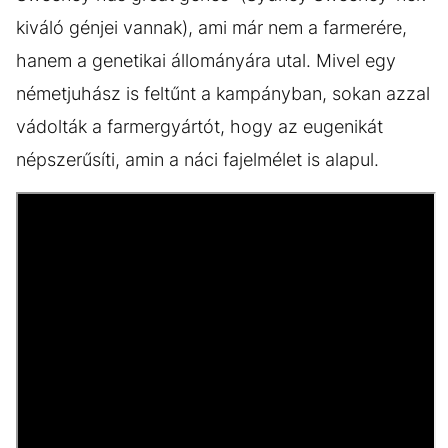
kiváló génjei vannak), ami már nem a farmerére,
hanem a genetikai állományára utal. Mivel egy
németjuhász is feltűnt a kampányban, sokan azzal
vádolták a farmergyártót, hogy az eugenikát
népszerűsíti, amin a náci fajelmélet is alapul.