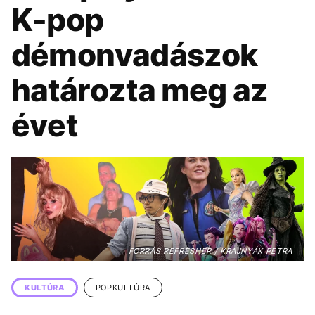
KÖZÉLET
UTAZÁS
K-pop
ÉLETMÓD
DESIGN
démonvadászok
BESZÉLGETÉSEK
ARCOK
határozta meg az
VIDEÓ
TÖRTÉNETEK
évet
GASZTRO
FORRÁS REFRESHER / KRAJNYÁK PETRA
KULTÚRA
POPKULTÚRA