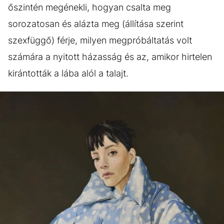
őszintén megénekli, hogyan csalta meg
sorozatosan és alázta meg (állítása szerint
szexfüggő) férje, milyen megpróbáltatás volt
számára a nyitott házasság és az, amikor hirtelen
kirántották a lába alól a talajt.