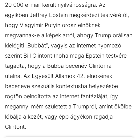
20 000 e-mail került nyilvánosságra. Az
egyikben Jeffrey Epstein megkérdezi testvérétől,
hogy Vlagyimir Putyin orosz elnöknek
megvannak-e a képek arról, ahogy Trump orálisan
kielégíti „Bubbát”, vagyis az internet nyomozói
szerint Bill Clintont (noha maga Epstein testvére
tagadta, hogy a Bubba becenév Clintonra
utalna. Az Egyesült Államok 42. elnökének
beceneve szexuális kontextusba helyezésbe
rögtön beindította az internet fantáziáját, így
megannyi mém született a Trumpról, amint ökölbe
lóbálja a kezét, vagy épp ágyékon ragadja
Clintont.