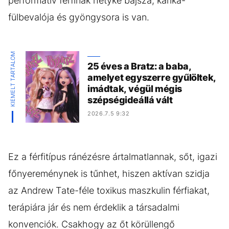
performatív férfinak hetyke bajsza, karika-
fülbevalója és gyöngysora is van.
KIEMELT TARTALOM
25 éves a Bratz: a baba,
amelyet egyszerre gyűlöltek,
imádtak, végül mégis
szépségideállá vált
2026.7.5 9:32
Ez a férfitípus ránézésre ártalmatlannak, sőt, igazi
főnyereménynek is tűnhet, hiszen aktívan szidja
az Andrew Tate-féle toxikus maszkulin férfiakat,
terápiára jár és nem érdeklik a társadalmi
konvenciók. Csakhogy az őt körüllengő