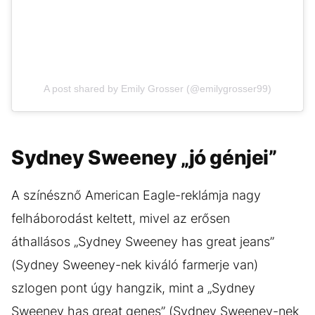
A post shared by Emily Grosser (@emilygrosser99)
Sydney Sweeney „jó génjei”
A színésznő American Eagle-reklámja nagy
felháborodást keltett, mivel az erősen
áthallásos „Sydney Sweeney has great jeans”
(Sydney Sweeney-nek kiváló farmerje van)
szlogen pont úgy hangzik, mint a „Sydney
Sweeney has great genes” (Sydney Sweeney-nek