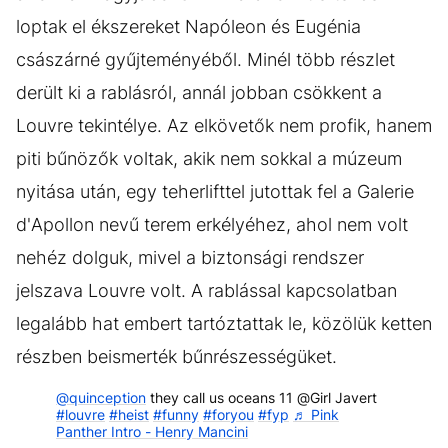
loptak el ékszereket Napóleon és Eugénia
császárné gyűjteményéből. Minél több részlet
derült ki a rablásról, annál jobban csökkent a
Louvre tekintélye. Az elkövetők nem profik, hanem
piti bűnözők voltak, akik nem sokkal a múzeum
nyitása után, egy teherlifttel jutottak fel a Galerie
d'Apollon nevű terem erkélyéhez, ahol nem volt
nehéz dolguk, mivel a biztonsági rendszer
jelszava Louvre volt. A rablással kapcsolatban
legalább hat embert tartóztattak le, közölük ketten
részben beismerték bűnrészességüket.
@quinception
they call us oceans 11 @Girl Javert
#louvre
#heist
#funny
#foryou
#fyp
♬ Pink
Panther Intro - Henry Mancini