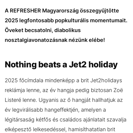
A REFRESHER Magyarország összegyűjtötte
2025 legfontosabb popkulturális momentumait.
Öveket becsatolni, diabolikus
nosztalgiavonatozásnak nézünk elébe!
Nothing beats a Jet2 holiday
2025 főcímdala mindenképp a brit Jet2holidays
reklámja lenne, az év hangja pedig biztosan Zoë
Listeré lenne. Ugyanis az ő hangját hallhatjuk az
év legvirálisabb hangeffektjén, amelyen a
légitársaság kétfős és családos ajánlatait szavalja
elképesztő lelkesedéssel, hamisíthatatlan brit