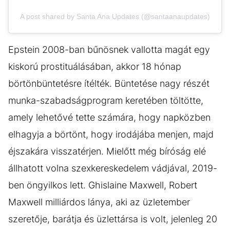
A post shared by Santa Ana Updates (@santaanaupdates)
Epstein 2008-ban bűnösnek vallotta magát egy
kiskorú prostituálásában, akkor 18 hónap
börtönbüntetésre ítélték. Büntetése nagy részét
munka-szabadságprogram keretében töltötte,
amely lehetővé tette számára, hogy napközben
elhagyja a börtönt, hogy irodájába menjen, majd
éjszakára visszatérjen. Mielőtt még bíróság elé
állhatott volna szexkereskedelem vádjával, 2019-
ben öngyilkos lett. Ghislaine Maxwell, Robert
Maxwell milliárdos lánya, aki az üzletember
szeretője, barátja és üzlettársa is volt, jelenleg 20