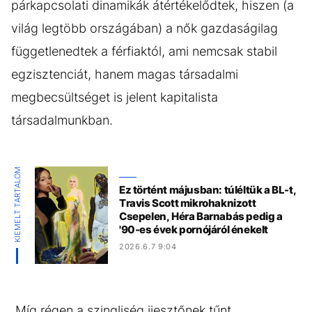
párkapcsolati dinamikák átértékelődtek, hiszen (a
világ legtöbb országában) a nők gazdaságilag
függetlenedtek a férfiaktól, ami nemcsak stabil
egzisztenciát, hanem magas társadalmi
megbecsültséget is jelent kapitalista
társadalmunkban.
KIEMELT TARTALOM
Ez történt májusban: túléltük a BL-t,
Travis Scott mikrohaknizott
Csepelen, Héra Barnabás pedig a
'90-es évek pornójáról énekelt
2026.6.7 9:04
„Míg régen a szingliség ijesztőnek tűnt