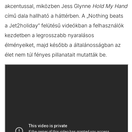
akcentussal, miközben Jess Glynne
Hold My Hand
című dala hallható a háttérben. A „Nothing beats
a Jet2holiday” felütésű videókban a felhasználók
kezdetben a legrosszabb nyaralásos
élményeiket, majd később a általánosságban az
élet nem túl fényes pillanatait mutatták be.