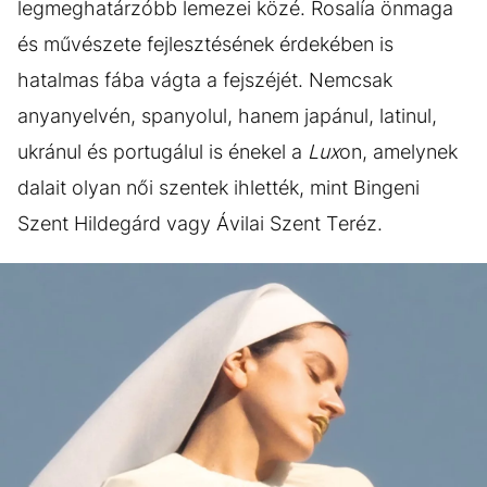
legmeghatárzóbb lemezei közé. Rosalía önmaga
és művészete fejlesztésének érdekében is
hatalmas fába vágta a fejszéjét. Nemcsak
anyanyelvén, spanyolul, hanem japánul, latinul,
ukránul és portugálul is énekel a
Lux
on, amelynek
dalait olyan női szentek ihlették, mint Bingeni
Szent Hildegárd vagy Ávilai Szent Teréz.