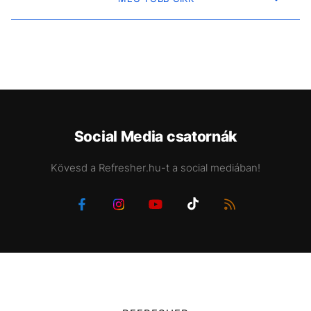
Social Media csatornák
Kövesd a Refresher.hu-t a social mediában!