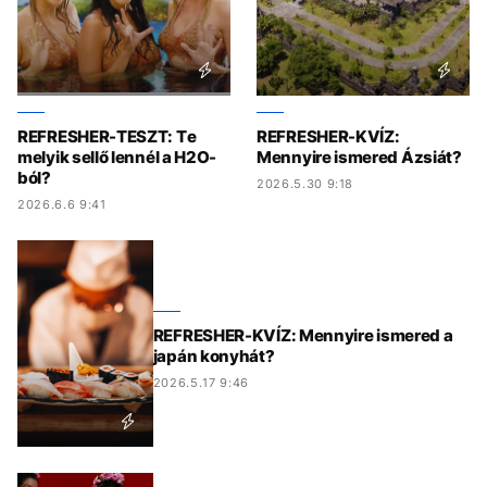
REFRESHER-TESZT: Te
REFRESHER-KVÍZ:
melyik sellő lennél a H2O-
Mennyire ismered Ázsiát?
ból?
2026.5.30 9:18
2026.6.6 9:41
REFRESHER-KVÍZ: Mennyire ismered a
japán konyhát?
2026.5.17 9:46