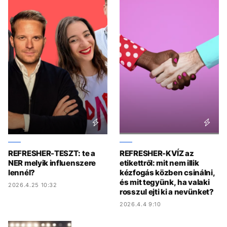
REFRESHER-TESZT: te a
REFRESHER-KVÍZ az
NER melyik influenszere
etikettről: mit nem illik
lennél?
kézfogás közben csinálni,
és mit tegyünk, ha valaki
2026.4.25 10:32
rosszul ejti ki a nevünket?
2026.4.4 9:10