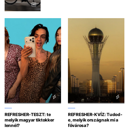
REFRESHER-TESZT: te
REFRESHER-KVÍZ: Tudod-
melyik magyar tiktokker
e, melyik országnak mi a
lennél?
fővárosa?