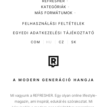
REFRESHER
KATEGÓRIÁK
Médiaajánlat
MÁS FORMÁTUMOK
Zene
Impresszum
Kiemelt tartalmak
Divat
FELHASZNÁLÁSI FELTÉTELEK
Videó
Kultúra
EGYEDI ADATKEZELÉSI TÁJÉKOZTATÓ
Kvíz
ENTR
COM
|
HU
|
CZ
|
SK
Film + sorozat
Tech-Tudomány
Sport
Társadalom
A MODERN GENERÁCIÓ HANGJA
Közélet
Mi vagyunk a REFRESHER. Egy olyan online lifestyle-
Utazás
magazin, ami inspirál, edukál és szórakoztat. Mi
Életmód