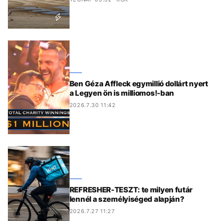
Ben Géza Affleck egymillió dollárt nyert
a Legyen ön is milliomos!-ban
2026.7.30 11:42
REFRESHER-TESZT: te milyen futár
lennél a személyiséged alapján?
2026.7.27 11:27