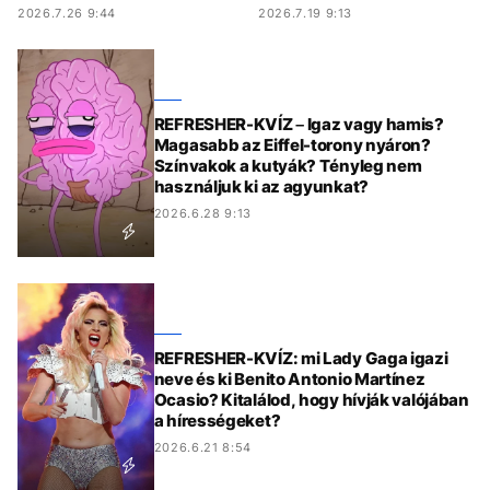
2026.7.26 9:44
2026.7.19 9:13
REFRESHER-KVÍZ – Igaz vagy hamis?
Magasabb az Eiffel-torony nyáron?
Színvakok a kutyák? Tényleg nem
használjuk ki az agyunkat?
2026.6.28 9:13
REFRESHER-KVÍZ: mi Lady Gaga igazi
neve és ki Benito Antonio Martínez
Ocasio? Kitalálod, hogy hívják valójában
a hírességeket?
2026.6.21 8:54