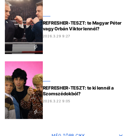
REFRESHER-TESZT: te Magyar Péter
vagy Orbán Viktor lennél?
2026.3.29 9:27
REFRESHER-TESZT: te ki lennél a
Szomszédokból?
2026.3.22 9:05
MÉG TÖBB CIKK