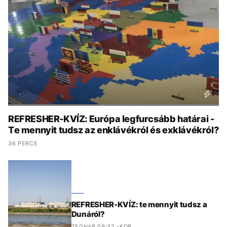
KÖZÉLET
UTAZÁS
ÉLETMÓD
DESIGN
BESZÉLGETÉSEK
ARCOK
VIDEÓ
TÖRTÉNETEK
GASZTRO
REFRESHER-KVÍZ: Európa legfurcsább határai -
Te mennyit tudsz az enklávékról és exklávékról?
36 PERCE
REFRESHER-KVÍZ: te mennyit tudsz a
Dunáról?
TEGNAP 09:32 -KOR