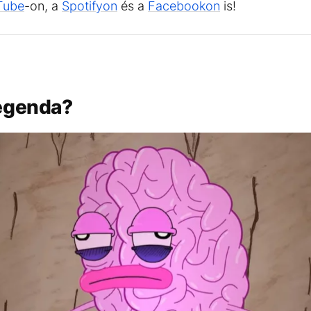
Tube
-on, a
Spotifyon
és a
Facebookon
is!
legenda?