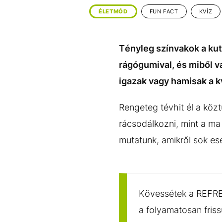
EGYÉB FORMÁTUMOK
REFRESHER
ÉLETMÓD
FUN FACT
KVÍZ
Kiemelt tartalmak
Videó
Kvíz
Médiaajánlat
Impresszum
Tényleg színvakok a kuty
rágógumival, és miből va
igazak vagy hamisak a kv
Rengeteg tévhit él a köz
rácsodálkozni, mint a ma
mutatunk, amikről sok e
Kövessétek a REFRES
a folyamatosan fris