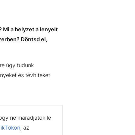
 Mi a helyzet a lenyelt
szerben? Döntsd el,
re úgy tudunk
nyeket és tévhiteket
ogy ne maradjatok le
TikTokon
, az