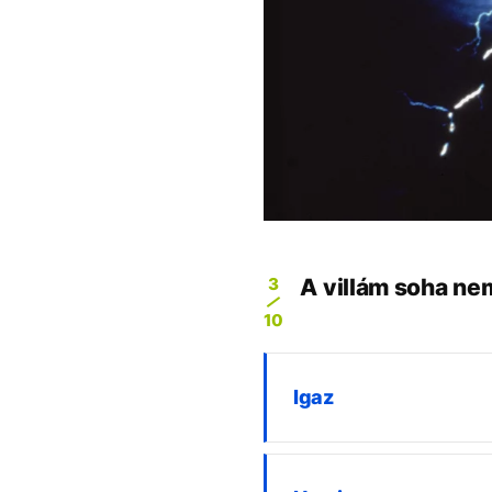
3
A villám soha ne
10
Igaz