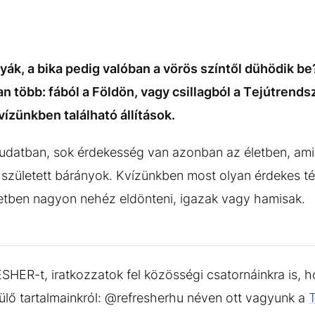
ák, a bika pedig valóban a vörös színtől dühödik be?
n több: fából a Földön, vagy csillagból a Tejútrend
ízünkben található állítások.
tudatban, sok érdekesség van azonban az életben, ami
 született bárányok. Kvízünkben most olyan érdekes té
setben nagyon nehéz eldönteni, igazak vagy hamisak.
HER-t, iratkozzatok fel közösségi csatornáinkra is, h
sülő tartalmainkról: @refresherhu néven ott vagyunk a