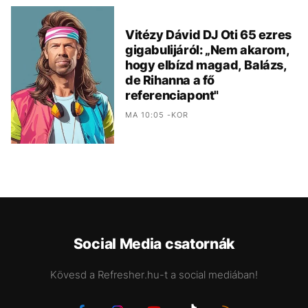
Vitézy Dávid DJ Oti 65 ezres
gigabulijáról: „Nem akarom,
hogy elbízd magad, Balázs,
de Rihanna a fő
referenciapont"
MA 10:05 -KOR
Social Media csatornák
Kövesd a Refresher.hu-t a social mediában!