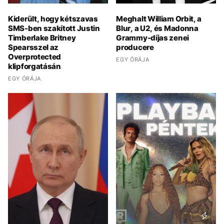
Kiderült, hogy kétszavas
Meghalt William Orbit, a
SMS-ben szakított Justin
Blur, a U2, és Madonna
Timberlake Britney
Grammy-díjas zenei
Spearsszel az
producere
Overprotected
EGY ÓRÁJA
klipforgatásán
EGY ÓRÁJA