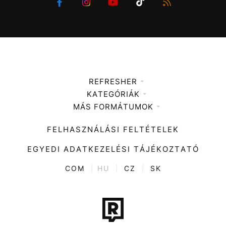
REFRESHER
KATEGÓRIÁK
Médiaajánlat
MÁS FORMÁTUMOK
Zene
Impresszum
Kiemelt tartalmak
Divat
FELHASZNÁLÁSI FELTÉTELEK
Videó
Kultúra
EGYEDI ADATKEZELÉSI TÁJÉKOZTATÓ
Kvíz
ENTR
COM
|
HU
|
CZ
|
SK
Film + sorozat
Tech-Tudomány
Sport