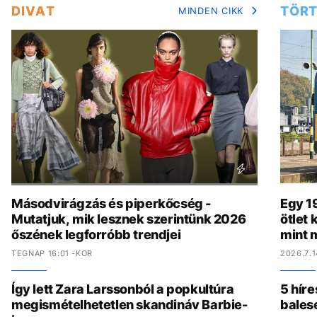
DIVAT
TÖRT
MINDEN CIKK
Másodvirágzás és piperkőcség -
Egy 19
Mutatjuk, mik lesznek szerintünk 2026
ötlet
őszének legforróbb trendjei
mint 
TEGNAP 16:01 -KOR
2026.7.1
Így lett Zara Larssonból a popkultúra
5 híre
megismételhetetlen skandináv Barbie-
bales