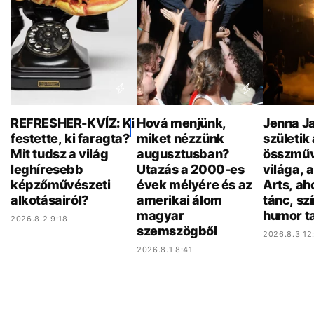
REFRESHER-KVÍZ: Ki
Hová menjünk,
Jenna Ja
festette, ki faragta?
miket nézzünk
születik 
Mit tudsz a világ
augusztusban?
összműv
leghíresebb
Utazás a 2000-es
világa, 
képzőművészeti
évek mélyére és az
Arts, ah
alkotásairól?
amerikai álom
tánc, sz
magyar
humor ta
2026.8.2 9:18
szemszögből
2026.8.3 12
2026.8.1 8:41