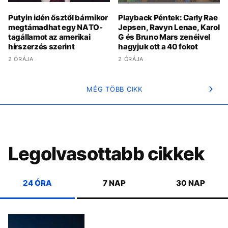
Putyin idén ősztől bármikor
Playback Péntek: Carly Rae
megtámadhat egy NATO-
Jepsen, Ravyn Lenae, Karol
tagállamot az amerikai
G és Bruno Mars zenéivel
hírszerzés szerint
hagyjuk ott a 40 fokot
2 ÓRÁJA
2 ÓRÁJA
MÉG TÖBB CIKK
Legolvasottabb cikkek
24 ÓRA
7 NAP
30 NAP