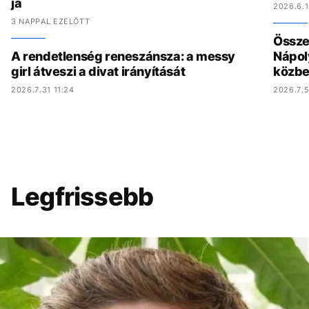
ja
2026.6.1
3 NAPPAL EZELŐTT
Összed
A rendetlenség reneszánsza: a messy
Nápol
girl átveszi a divat irányítását
közbe
2026.7.31 11:24
2026.7.5
Legfrissebb