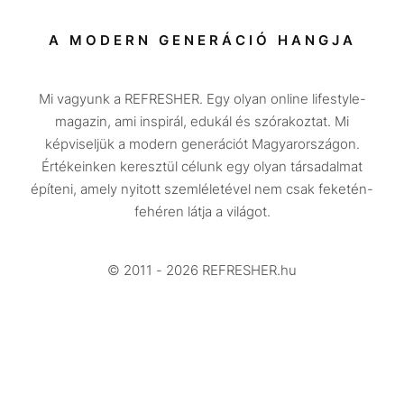
Társadalom
A MODERN GENERÁCIÓ HANGJA
Közélet
Mi vagyunk a REFRESHER. Egy olyan online lifestyle-
Utazás
magazin, ami inspirál, edukál és szórakoztat. Mi
Életmód
képviseljük a modern generációt Magyarországon.
Értékeinken keresztül célunk egy olyan társadalmat
Design
építeni, amely nyitott szemléletével nem csak feketén-
Beszélgetések
fehéren látja a világot.
Arcok
© 2011 - 2026 REFRESHER.hu
Videó
Történetek
Gasztro