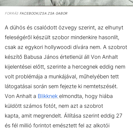
FORRÁS
FACEBOOK/ZSA ZSA GABOR
A dühös és csalódott özvegy szerint, az elhunyt
feleségéről készült szobor mindenkire hasonlít,
csak az egykori hollywoodi dívára nem. A szobrot
készítő Babusa János értetlenül áll Von Anhalt
kijelentései előtt, szerinte a hercegnek eddig nem
volt problémája a munkájával, műhelyében tett
látogatásai során sem fejezte ki nemtetszését.
Von Anhalt a
Blikknek
elmondta, hogy hiába
küldött számos fotót, nem azt a szobrot
kapta, amit megrendelt. Állítása szerint eddig 27
és fél millió forintot emésztett fel az alkotói