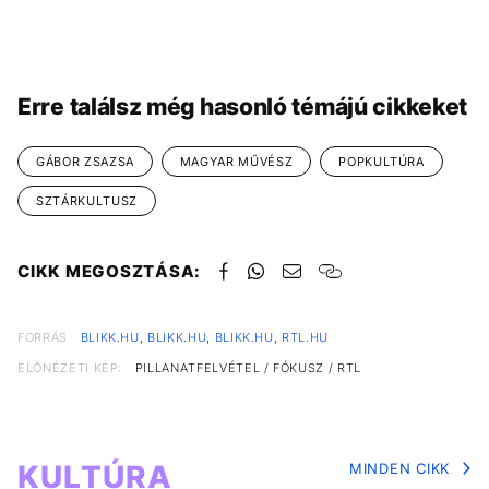
Erre találsz még hasonló témájú cikkeket
GÁBOR ZSAZSA
MAGYAR MŰVÉSZ
POPKULTÚRA
SZTÁRKULTUSZ
CIKK MEGOSZTÁSA:
FORRÁS
BLIKK.HU
,
BLIKK.HU
,
BLIKK.HU
,
RTL.HU
ELŐNÉZETI KÉP:
PILLANATFELVÉTEL / FÓKUSZ / RTL
KULTÚRA
MINDEN CIKK