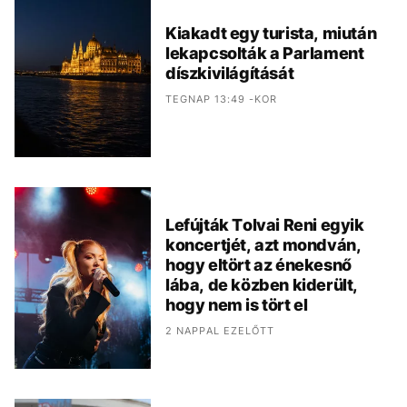
Kiakadt egy turista, miután
lekapcsolták a Parlament
díszkivilágítását
TEGNAP 13:49 -KOR
Lefújták Tolvai Reni egyik
koncertjét, azt mondván,
hogy eltört az énekesnő
lába, de közben kiderült,
hogy nem is tört el
2 NAPPAL EZELŐTT