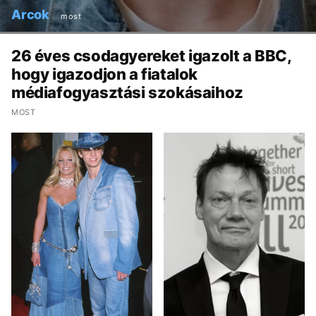
Arcok
most
26 éves csodagyereket igazolt a BBC,
hogy igazodjon a fiatalok
médiafogyasztási szokásaihoz
MOST