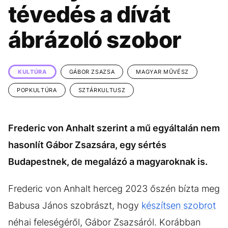
KÖZÉLET
UTAZÁS
tévedés a dívát
ÉLETMÓD
DESIGN
ábrázoló szobor
BESZÉLGETÉSEK
ARCOK
VIDEÓ
TÖRTÉNETEK
KULTÚRA
GÁBOR ZSAZSA
MAGYAR MŰVÉSZ
GASZTRO
POPKULTÚRA
SZTÁRKULTUSZ
Frederic von Anhalt szerint a mű egyáltalán nem
hasonlít Gábor Zsazsára, egy sértés
Budapestnek, de megalázó a magyaroknak is.
Frederic von Anhalt herceg 2023 őszén bízta meg
Babusa János szobrászt, hogy
készítsen szobrot
néhai feleségéről, Gábor Zsazsáról. Korábban