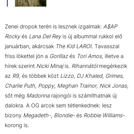
Zenei dropok terén is lesznek izgalmak:
A$AP
Rocky
és
Lana Del Rey
is új albummal rukkol elő
januárban, akárcsak
The Kid LAROI
. Tavasszal
friss lökettel jön a
Gorillaz
és
Tori Amos,
illetve a
hírek szerint
Nicki Minaj
is.
Rihannától
megérkezik
az
R9,
és többek közt
Lizzo, DJ Khaled, Grimes,
Charlie Puth, Poppy, Meghan Trainor, Nick Jonas,
sőt még
Madonna
rajongói is számíthatnak új
dalokra. A OG arcok sem tétlenkednek: lesz
bizony
Megadeth-
,
Blondie-
és
Robbie Williams-
korong is.