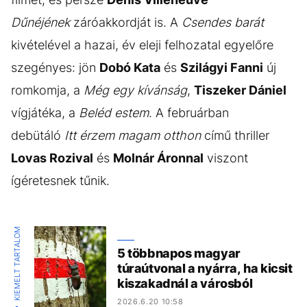
Dűnéjének
záróakkordját is. A
Csendes barát
kivételével a hazai, év eleji felhozatal egyelőre
szegényes: jön
Dobó Kata
és
Szilágyi Fanni
új
romkomja, a
Még egy kívánság
,
Tiszeker Dániel
vígjátéka, a
Beléd estem
. A februárban
debütáló
Itt érzem magam otthon
című thriller
Lovas Rozival
és
Molnár Áronnal
viszont
ígéretesnek tűnik.
KIEMELT TARTALOM
5 többnapos magyar
túraútvonal a nyárra, ha kicsit
kiszakadnál a városból
2026.6.20 10:58