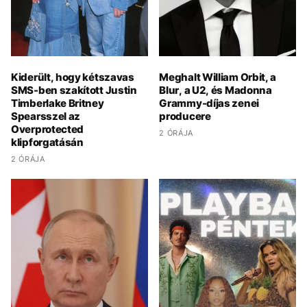
Kiderült, hogy kétszavas
Meghalt William Orbit, a
SMS-ben szakított Justin
Blur, a U2, és Madonna
Timberlake Britney
Grammy-díjas zenei
Spearsszel az
producere
Overprotected
2 ÓRÁJA
klipforgatásán
2 ÓRÁJA