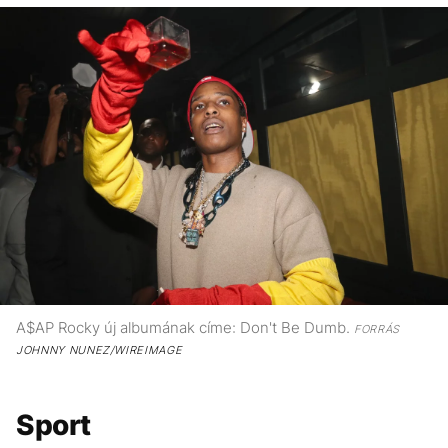
A$AP Rocky új albumának címe: Don't Be Dumb.
FORRÁS
JOHNNY NUNEZ/WIREIMAGE
Sport