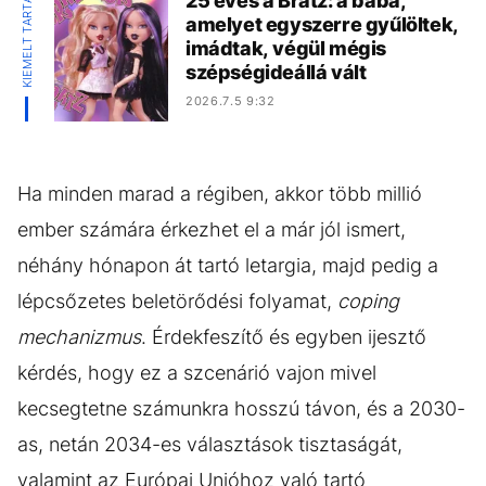
KIEMELT TARTALOM
25 éves a Bratz: a baba,
amelyet egyszerre gyűlöltek,
imádtak, végül mégis
szépségideállá vált
2026.7.5 9:32
Ha minden marad a régiben, akkor több millió
ember számára érkezhet el a már jól ismert,
néhány hónapon át tartó letargia, majd pedig a
lépcsőzetes beletörődési folyamat,
coping
mechanizmus
. Érdekfeszítő és egyben ijesztő
kérdés, hogy ez a szcenárió vajon mivel
kecsegtetne számunkra hosszú távon, és a 2030-
as, netán 2034-es választások tisztaságát,
valamint az Európai Unióhoz való tartó