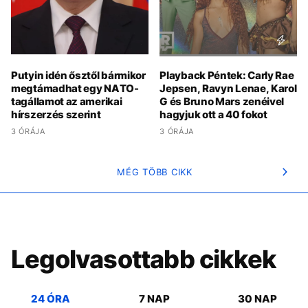
Putyin idén ősztől bármikor
Playback Péntek: Carly Rae
megtámadhat egy NATO-
Jepsen, Ravyn Lenae, Karol
tagállamot az amerikai
G és Bruno Mars zenéivel
hírszerzés szerint
hagyjuk ott a 40 fokot
3 ÓRÁJA
3 ÓRÁJA
MÉG TÖBB CIKK
Legolvasottabb cikkek
24 ÓRA
7 NAP
30 NAP