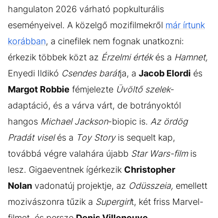
hangulaton 2026 várható popkulturális
eseményeivel. A közelgő mozifilmekről
már írtunk
korábban
, a cinefilek nem fognak unatkozni:
érkezik többek közt az
Érzelmi érték
és a
Hamnet,
Enyedi Ildikó
Csendes barát
ja, a
Jacob Elordi
és
Margot Robbie
fémjelezte
Üvöltő szelek
-
adaptáció, és a várva várt, de botrányoktól
hangos
Michael Jackson
-biopic is.
Az ördög
Pradát visel
és a
Toy Story
is sequelt kap,
továbbá végre valahára újabb
Star Wars-film
is
lesz. Gigaeventnek ígérkezik
Christopher
Nolan
vadonatúj projektje, az
Odüsszeia,
emellett
mozivászonra tűzik a
Supergirl
t, két friss Marvel-
filmet, és persze
Denis Villeneuve