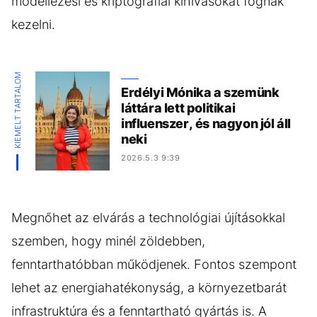
modellezési és kriptográfiai kihívásokat fognak
kezelni.
KIEMELT TARTALOM
Erdélyi Mónika a szemünk
láttára lett politikai
influenszer, és nagyon jól áll
neki
2026.5.3 9:39
Megnőhet az elvárás a technológiai újításokkal
szemben, hogy minél zöldebben,
fenntarthatóbban működjenek. Fontos szempont
lehet az energiahatékonyság, a környezetbarát
infrastruktúra és a fenntartható gyártás is. A