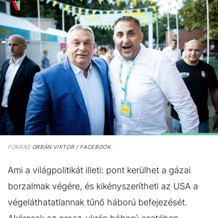
FORRÁS
ORBÁN VIKTOR / FACEBOOK
Ami a világpolitikát illeti: pont kerülhet a gázai
borzalmak végére, és kikényszerítheti az USA a
végeláthatatlannak tűnő háború befejezését.