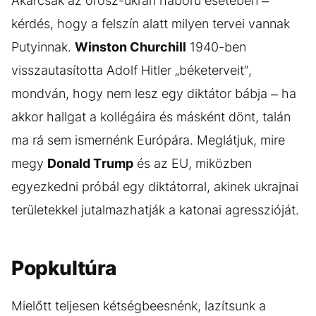
Akárcsak az orosz-ukrán háború esetében –
kérdés, hogy a felszín alatt milyen tervei vannak
Putyinnak.
Winston Churchill
1940-ben
visszautasította Adolf Hitler „béketerveit”,
mondván, hogy nem lesz egy diktátor bábja – ha
akkor hallgat a kollégáira és másként dönt, talán
ma rá sem ismernénk Európára. Meglátjuk, mire
megy
Donald Trump
és az EU, miközben
egyezkedni próbál egy diktátorral, akinek ukrajnai
területekkel jutalmazhatják a katonai agresszióját.
Popkultúra
Mielőtt teljesen kétségbeesnénk, lazítsunk a