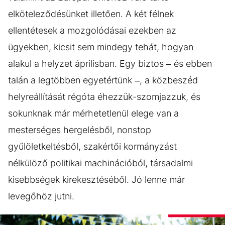
elköteleződésünket illetően. A két félnek
ellentétesek a mozgolódásai ezekben az
ügyekben, kicsit sem mindegy tehát, hogyan
alakul a helyzet áprilisban. Egy biztos – és ebben
talán a legtöbben egyetértünk –, a közbeszéd
helyreállítását régóta éhezzük-szomjazzuk, és
sokunknak már mérhetetlenül elege van a
mesterséges hergelésből, nonstop
gyűlöletkeltésből, szakértői kormányzást
nélkülöző politikai machinációból, társadalmi
kisebbségek kirekesztéséből. Jó lenne már
levegőhöz jutni.