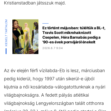
Kristianstadban játsszuk majd.
KIEMELT TARTALOM
Ez történt májusban: túléltük a BL-t,
Travis Scott mikrohaknizott
Csepelen, Héra Barnabás pedig a
'90-es évek pornójáról énekelt
2026.6.7 9:04
Az év elején férfi vízilabda-Eb is lesz, márciusban
pedig kiderül, hogy 1997 után sikerül-e újból
kijutnia a női kosárlabda-válogatottunknak a nyári
világbajnokságra. A fedett pályás atlétikai
világbajnokság Lengyelországban talált otthonra