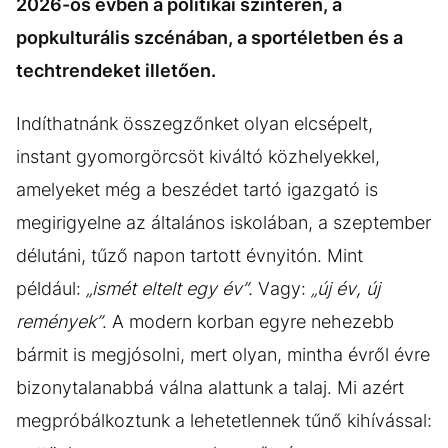
2026-os évben a politikai színtéren, a
popkulturális szcénában, a sportéletben és a
techtrendeket illetően.
Indíthatnánk összegzőnket olyan elcsépelt,
instant gyomorgörcsöt kiváltó közhelyekkel,
amelyeket még a beszédet tartó igazgató is
megirigyelne az általános iskolában, a szeptember
délutáni, tűző napon tartott évnyitón. Mint
például:
„ismét eltelt egy év”.
Vagy:
„új év, új
remények”
. A modern korban egyre nehezebb
bármit is megjósolni, mert olyan, mintha évről évre
bizonytalanabbá válna alattunk a talaj. Mi azért
megpróbálkoztunk a lehetetlennek tűnő kihívással: