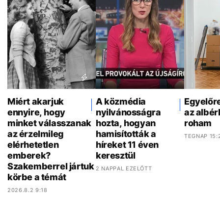
Miért akarjuk
A közmédia
Egyelőr
ennyire, hogy
nyilvánosságra
az albér
minket válasszanak
hozta, hogyan
roham
az érzelmileg
hamisították a
TEGNAP 15:
elérhetetlen
híreket 11 éven
emberek?
keresztül
Szakemberrel jártuk
2 NAPPAL EZELŐTT
körbe a témát
2026.8.2 9:18