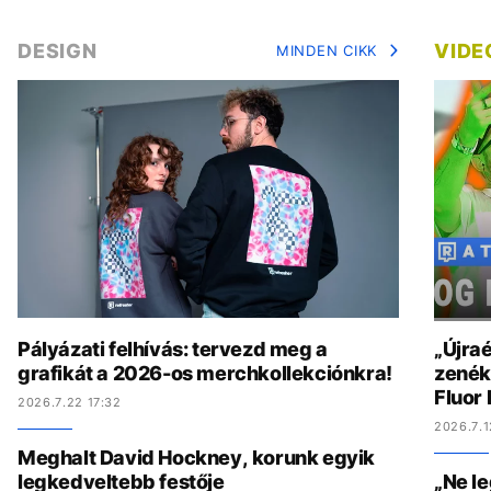
DESIGN
VIDE
MINDEN CIKK
Pályázati felhívás: tervezd meg a
„Újraé
grafikát a 2026-os merchkollekciónkra!
zenék 
Fluor
2026.7.22 17:32
2026.7.1
Meghalt David Hockney, korunk egyik
legkedveltebb festője
„Ne l