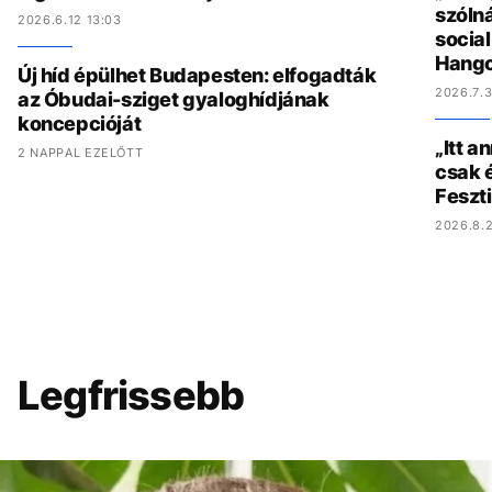
szólná
2026.6.12 13:03
socia
Hang
Új híd épülhet Budapesten: elfogadták
2026.7.3
az Óbudai-sziget gyaloghídjának
koncepcióját
„Itt a
2 NAPPAL EZELŐTT
csak é
Feszt
2026.8.2
Legfrissebb