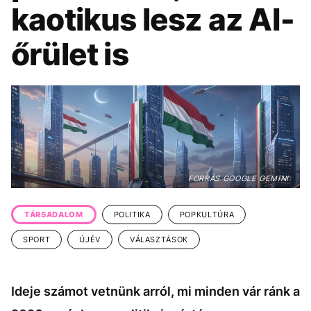
KÖZÉLET
UTAZÁS
kaotikus lesz az AI-
ÉLETMÓD
DESIGN
őrület is
BESZÉLGETÉSEK
ARCOK
VIDEÓ
TÖRTÉNETEK
GASZTRO
FORRÁS GOOGLE GEMINI
TÁRSADALOM
POLITIKA
POPKULTÚRA
SPORT
ÚJÉV
VÁLASZTÁSOK
Ideje számot vetnünk arról, mi minden vár ránk a