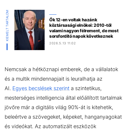
KIEMELT TARTALOM
Ők 12-en voltak hazánk
köztársasági elnökei: 2010-től
valami nagyon félrement, de most
sorsfordító napok következnek
2026.5.13 11:02
Nemcsak a hétköznapi emberek, de a vállalatok
és a multik mindennapjait is leuralhatja az
AI.
Egyes becslések szerint
a szintetikus,
mesterséges intelligencia által előállított tartalmak
jövőre már a digitális világ 90%-át is kitehetik,
beleértve a szövegeket, képeket, hanganyagokat
és videókat. Az automatizált eszközök