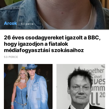
Arcok
53 perce
26 éves csodagyereket igazolt a BBC,
hogy igazodjon a fiatalok
médiafogyasztási szokásaihoz
53 PERCE