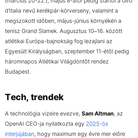
(március 20-22.), május 8-ától pedig startol a Giro
d’Italia nevű kerékpár-körverseny, valamint a
megszokott időben, május-június környékén a
tenisz Grand Slamek. Augusztus 10–16. között
atlétikai Európa-bajnokság fog lezajlani az
Egyesült Királyságban, szeptember 11-étől pedig
háromnapos Atlétikai Világdöntőt rendez
Budapest.
Tech, trendek
A technológia vizeire evezve,
Sam Altman
, az
OpenAI CEO-ja nyilatkozta egy
2025-ös
interjújában
, hogy maximum egy évre mer előre