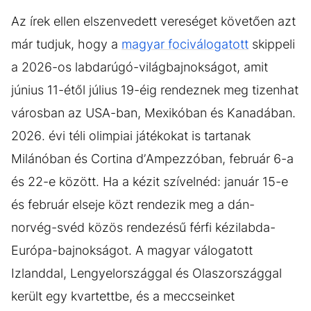
Az írek ellen elszenvedett vereséget követően azt
már tudjuk, hogy a
magyar fociválogatott
skippeli
a 2026-os labdarúgó-világbajnokságot, amit
június 11-étől július 19-éig rendeznek meg tizenhat
városban az USA-ban, Mexikóban és Kanadában.
2026. évi téli olimpiai játékokat is tartanak
Milánóban és Cortina d’Ampezzóban, február 6-a
és 22-e között. Ha a kézit szívelnéd: január 15-e
és február elseje közt rendezik meg a dán-
norvég-svéd közös rendezésű férfi kézilabda-
Európa-bajnokságot. A magyar válogatott
Izlanddal, Lengyelországgal és Olaszországgal
került egy kvartettbe, és a meccseinket