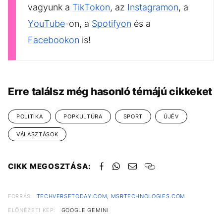
vagyunk a
TikTokon
, az
Instagramon
, a
YouTube
-on, a
Spotifyon
és a
Facebookon
is!
Erre találsz még hasonló témájú cikkeket
POLITIKA
POPKULTÚRA
SPORT
ÚJÉV
VÁLASZTÁSOK
CIKK MEGOSZTÁSA:
FORRÁS
TECHVERSETODAY.COM
,
MSRTECHNOLOGIES.COM
ELŐNÉZETI KÉP:
GOOGLE GEMINI