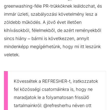
greenwashing-féle PR-trükköknek leáldozhat, és
immár üzleti, szabályozási követelmény lesz a
zöldebb működés. A jövő évet illetően
kihívásokból, félelmekből, de azért reményekből
sincs hiány – bármi is következzen, annyit
mindenképp megígérhetünk, hogy mi itt leszünk
veletek.
Kövessétek a REFRESHER-t, iratkozzatok
fel közösségi csatornáinkra is, hogy ne
maradjatok le a folyamatosan frissülő
tartalmainkról: @refresherhu néven ott