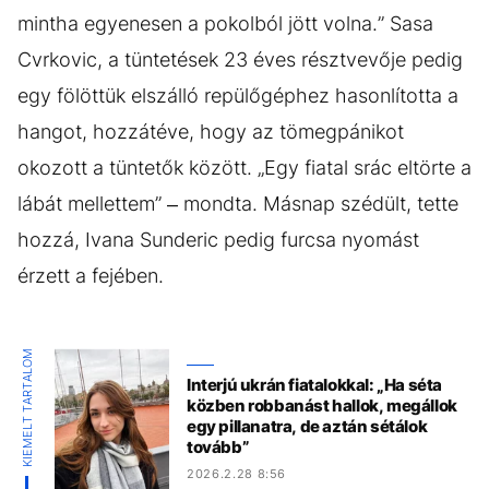
mintha egyenesen a pokolból jött volna.” Sasa
Cvrkovic, a tüntetések 23 éves résztvevője pedig
egy fölöttük elszálló repülőgéphez hasonlította a
hangot, hozzátéve, hogy az tömegpánikot
okozott a tüntetők között. „Egy fiatal srác eltörte a
lábát mellettem” – mondta. Másnap szédült, tette
hozzá, Ivana Sunderic pedig furcsa nyomást
érzett a fejében.
KIEMELT TARTALOM
Interjú ukrán fiatalokkal: „Ha séta
közben robbanást hallok, megállok
egy pillanatra, de aztán sétálok
tovább”
2026.2.28 8:56