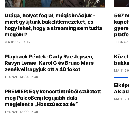
Drága, helyet foglal, mégis imádjuk -
567 mi
miért gyűjtünk bakelitlemezeket, és
kapot
hogy lehet, hogy a streaming sem tudta
gyere
megölni?
platf
MA 09:52 -KOR
TEGNAP 
Playback Péntek: Carly Rae Jepsen,
Közel
Ravyn Lenae, Karol G és Bruno Mars
bukka
zenéivel hagyjuk ott a 40 fokot
MA 11:3
TEGNAP 13:34 -KOR
Elkép
PREMIER: Egy koncertintróból született
a kia
meg PaleoBenji legújabb dala –
MA 11:2
megjelent a „Hosszú ez az év”
TEGNAP 12:00 -KOR