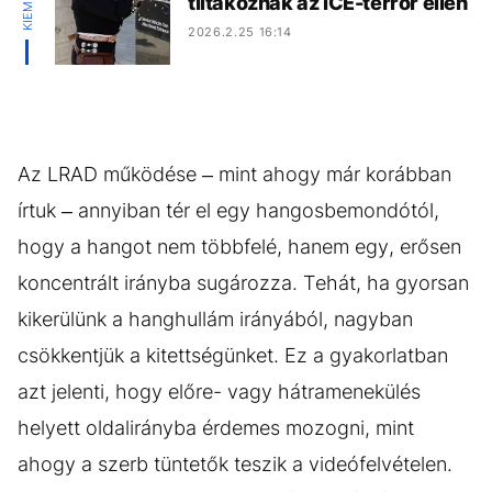
tiltakoznak az ICE-terror ellen
2026.2.25 16:14
Az LRAD működése – mint ahogy már korábban
írtuk – annyiban tér el egy hangosbemondótól,
hogy a hangot nem többfelé, hanem egy, erősen
koncentrált irányba sugározza. Tehát, ha gyorsan
kikerülünk a hanghullám irányából, nagyban
csökkentjük a kitettségünket. Ez a gyakorlatban
azt jelenti, hogy előre- vagy hátramenekülés
helyett oldalirányba érdemes mozogni, mint
ahogy a szerb tüntetők teszik a videófelvételen.