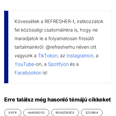
Kövessétek a REFRESHER-t, iratkozzatok
fel közösségi csatornáinkra is, hogy ne
maradjatok le a folyamatosan frissülő
tartalmainkról: @refresherhu néven ott
vagyunk a
TikTokon
, az
Instagramon
, a
YouTube
-on, a
Spotifyon
és a
Facebookon
is!
Erre találsz még hasonló témájú cikkeket
ENTR
HANGÁGYÚ
RENDŐRSÉG
SZERBIA