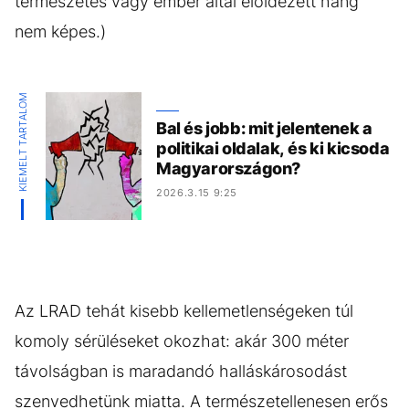
természetes vagy ember által előidézett hang
nem képes.)
KIEMELT TARTALOM
Bal és jobb: mit jelentenek a
politikai oldalak, és ki kicsoda
Magyarországon?
2026.3.15 9:25
Az LRAD tehát kisebb kellemetlenségeken túl
komoly sérüléseket okozhat: akár 300 méter
távolságban is maradandó halláskárosodást
szenvedhetünk miatta. A természetellenesen erős