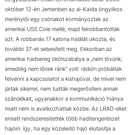
október 12-én Jemenben az al-Kaida öngyilkos
merénylői egy csónakot kormányoztak az
amerikai USS Cole mellé, majd felrobbantották
azt. A robbanás 17 katona halálát okozta, és
további 37-et sebesített meg. Ekkoriban az
amerikai hadsereg ökölszabálya a „nem lövünk,
ameddig nem lőnek ránk” volt: rádión próbálták
felvenni a kapcsolatot a kishajóval, de mivel nem
jártak sikerrel, nem tudták megerősíteni annak
szándékait, ugyanakkor a kommunikáció hiánya
miatt nem is avatkozhattak közbe. Az LRAD-eket
emiatt rendszeresítették több haditengerészet
hajóin: így, ha egy közeledő hajó elutasítja a