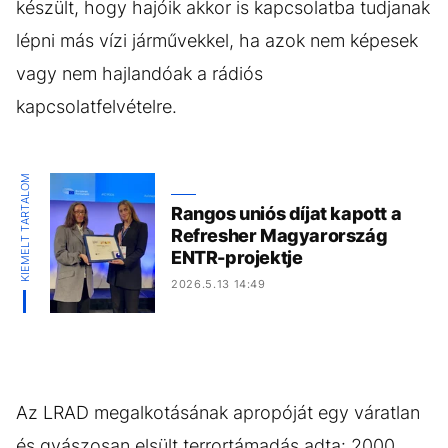
készült, hogy hajóik akkor is kapcsolatba tudjanak
lépni más vízi járművekkel, ha azok nem képesek
vagy nem hajlandóak a rádiós
kapcsolatfelvételre.
KIEMELT TARTALOM
Rangos uniós díjat kapott a
Refresher Magyarország
ENTR-projektje
2026.5.13 14:49
Az LRAD megalkotásának apropóját egy váratlan
és gyászosan elsült terrortámadás adta: 2000.