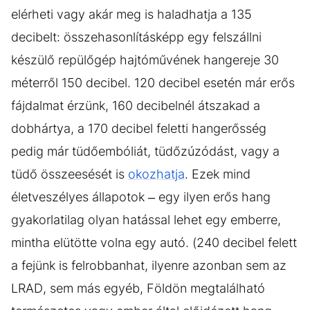
elérheti vagy akár meg is haladhatja a 135
decibelt: összehasonlításképp egy felszállni
készülő repülőgép hajtóművének hangereje 30
méterről 150 decibel. 120 decibel esetén már erős
fájdalmat érzünk, 160 decibelnél átszakad a
dobhártya, a 170 decibel feletti hangerősség
pedig már tüdőembóliát, tüdőzúzódást, vagy a
tüdő összeesését is
okozhatja
. Ezek mind
életveszélyes állapotok – egy ilyen erős hang
gyakorlatilag olyan hatással lehet egy emberre,
mintha elütötte volna egy autó. (240 decibel felett
a fejünk is felrobbanhat, ilyenre azonban sem az
LRAD, sem más egyéb, Földön megtalálható