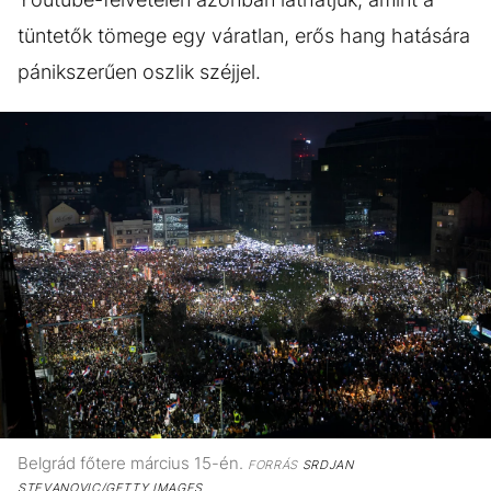
tüntetők tömege egy váratlan, erős hang hatására
pánikszerűen oszlik széjjel.
Belgrád főtere március 15-én.
FORRÁS
SRDJAN
STEVANOVIC/GETTY IMAGES