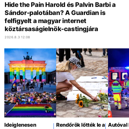
Hide the Pain Harold és Palvin Barbi a
Sándor-palotában? A Guardian is
felfigyelt a magyar internet
köztársaságielnök-castingjára
2026.8.3 12:08
Ideiglenesen
Rendőrök lőtték le a
Autóval 