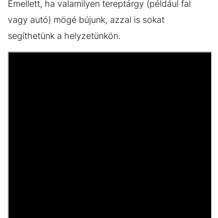
Emellett, ha valamilyen tereptárgy (például fal
vagy autó) mögé bújunk, azzal is sokat
segíthetünk a helyzetünkön.