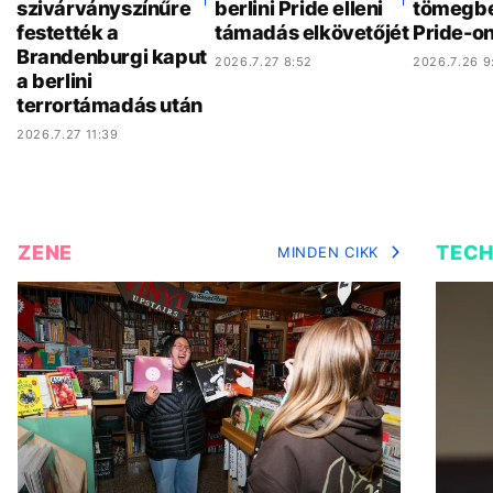
szivárványszínűre
berlini Pride elleni
tömegbe 
festették a
támadás elkövetőjét
Pride-o
Brandenburgi kaput
2026.7.27 8:52
2026.7.26 9
a berlini
terrortámadás után
2026.7.27 11:39
ZENE
TEC
MINDEN CIKK