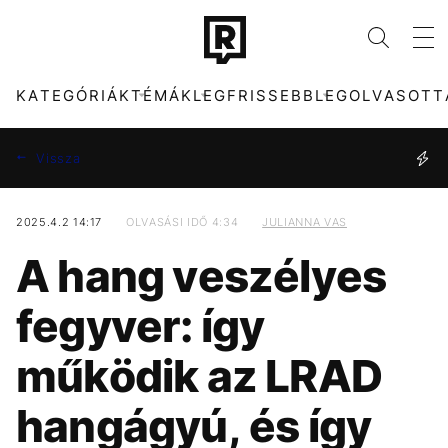
KATEGÓRIÁK
TÉMÁK
LEGFRISSEBB
LEGOLVASOTT
Vissza
2025.4.2 14:17
OLVASÁSI IDŐ 4:34
JULIANNA VAS
KATEGÓRIÁK
TÉMÁK
A hang veszélyes
ZENE
DUNA
DIVAT
KONCERT
fegyver: így
KULTÚRA
ARIANA GRANDE
ENTR
KÁVÉ
működik az LRAD
FILM + SOROZAT
ENERGIAVÁLSÁG
TECH-TUDOMÁNY
MADONNA
hangágyú, és így
SPORT
FIDESZ
TÁRSADALOM
CHRISTOPHER
NOLAN