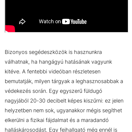
Bizonyos segédeszközök is hasznunkra
válhatnak, ha hangágyú hatásának vagyunk
kitéve. A fentebbi videóban részletesen
bemutatják, milyen tárgyak a leghasznosabbak a
védekezés során. Egy egyszerű füldugó
nagyjából 20-30 decibelt képes kiszűrni: ez jelen
helyzetben nem sok, ugyanakkor mégis segíthet
elkerülni a fizikai fájdalmat és a maradandó
halláskárosodást. Egy fejhallgató még ennél is