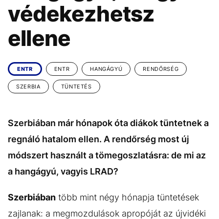
KÖZÉLET
UTAZÁS
védekezhetsz
ÉLETMÓD
DESIGN
ellene
BESZÉLGETÉSEK
ARCOK
VIDEÓ
TÖRTÉNETEK
ENTR
ENTR
HANGÁGYÚ
RENDŐRSÉG
GASZTRO
SZERBIA
TÜNTETÉS
Szerbiában már hónapok óta diákok tüntetnek a
regnáló hatalom ellen. A rendőrség most új
módszert használt a tömegoszlatásra: de mi az
a hangágyú, vagyis LRAD?
Szerbiában
több mint négy hónapja tüntetések
zajlanak: a megmozdulások apropóját az újvidéki