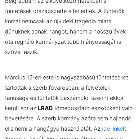
Belgrádban; az elkövetkező hetekben a
tüntetések országszerte elterjedtek. A tüntetők
immár nemcsak az újvidéki tragédia miatti
dühüknek adnak hangot, hanem a hosszú évek
óta regnáló kormányzat több hiányosságát is
szóvá teszik.
Március 15-én este is nagyszabású tüntetéseket
tartottak a szerb fővárosban: a felvételek
tanúsága és tüntetők beszámolói szerint ekkor
került sor az
LRAD
tömegoszlató eszközként való
bevetésére. A szerb kormány azóta sem hajlandó
elismerni a hangágyú használatát. Az
ide linkelt
Youtube-felvételen azonban láthatjuk, amint a