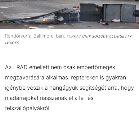
Rendőrsorfal Baltimore-ban.
FORRÁS
CHIP SOMODEVILLA/GETTY
IMAGES
Az LRAD emellett nem csak embertömegek
megzavarására alkalmas: reptereken is gyakran
igénybe veszik a hangágyúk segítségét arra, hogy
madárrajokat riasszanak el a le- és
felszállópályákról.