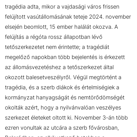
tragédia adta, mikor a vajdasági város frissen
felújított vasútállomásának teteje 2024. november
elsején beomlott, 15 ember halálát okozva. A
felújítás a régóta rossz állapotban lévő
tetőszerkezetet nem érintette; a tragédiát
megelőző napokban több bejelentés is érkezett
az állomásvezetéshez a tetőszerkezet által
okozott balesetveszélyről. Végül megtörtént a
tragédia, és a szerb diákok és értelmiségiek a
kormányzat hanyagságát és nemtörődömségét
okolták azért, hogy a nyilvánvalóan veszélyes
szerkezet életeket oltott ki. November 3-án több
ezren vonultak az utcára a szerb fővárosban,