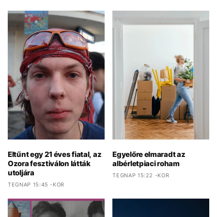
Eltűnt egy 21 éves fiatal, az
Egyelőre elmaradt az
Ozora fesztiválon látták
albérletpiaci roham
utoljára
TEGNAP 15:22 -KOR
TEGNAP 15:45 -KOR