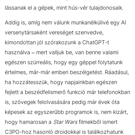
lássanak el a gépek, mint hús-vér tulajdonosaik.
Addig is, amíg nem válunk munkanélkülivé egy AI
versenytársaként vereséget szenvedve,
kimondottan jól szórakozunk a ChatGPT-t
használva – mert valljuk be, van benne valami
egészen szürreális, hogy egy géppel folytatunk
értelmes, már-már emberi beszélgetést. Ráadásul,
ha hozzátesszük, hogy napjainkban egészen
fejlett a beszédfelismerő funkció már telefonokban
is, szövegek felolvasására pedig már évek óta
képesek az egyszerűbb programok is, nem kizárt,
hogy hamarosan a
Star Wars
filmekből ismert
C3PO-hoz hasonló droidokkal is találkozhatunk