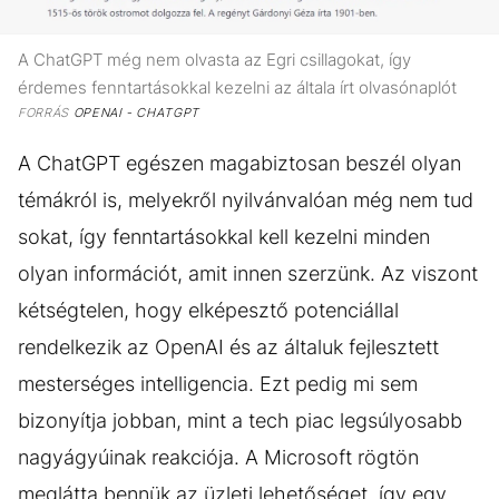
A ChatGPT még nem olvasta az Egri csillagokat, így
érdemes fenntartásokkal kezelni az általa írt olvasónaplót
FORRÁS
OPENAI - CHATGPT
A ChatGPT egészen magabiztosan beszél olyan
témákról is, melyekről nyilvánvalóan még nem tud
sokat, így fenntartásokkal kell kezelni minden
olyan információt, amit innen szerzünk. Az viszont
kétségtelen, hogy elképesztő potenciállal
rendelkezik az OpenAI és az általuk fejlesztett
mesterséges intelligencia. Ezt pedig mi sem
bizonyítja jobban, mint a tech piac legsúlyosabb
nagyágyúinak reakciója. A Microsoft rögtön
meglátta bennük az üzleti lehetőséget, így egy