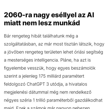
2060-ra nagy eséllyel az AI
miatt nem lesz munkád
Bár rengeteg hibát találhatunk még a
szolgáltatásban, az már most tisztán látszik, hogy
a jövőben rengeteg területen lehet óriási segítség
a mesterséges intelligencia. Pláne, ha azt is
figyelembe vesszük, hogy egyes beszámolók
szerint a jelenleg 175 milliárd paramétert
feldolgozó ChatGPT 3 utódja, a hivatalos
megjelenési dátummal még nem rendelkező
négyes széria 1 trillió paraméterből gazdálkodhat
majd. Ezek a számok már nagyon nehezen