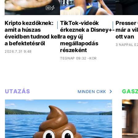
Kripto kezdőknek:
TikTok-videók
Presser
amit a húszas
érkeznek a Disney+-
már a vi
éveidben tudnod kell
ra egy új
ott van
a befektetésről
megállapodás
3 NAPPAL E
részeként
2026.7.31 9:48
TEGNAP 09:32 -KOR
UTAZÁS
GAS
MINDEN CIKK