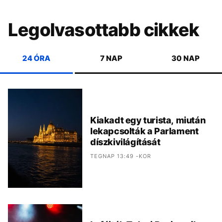
Legolvasottabb cikkek
24 ÓRA
7 NAP
30 NAP
Kiakadt egy turista, miután
lekapcsolták a Parlament
díszkivilágítását
TEGNAP 13:49 -KOR