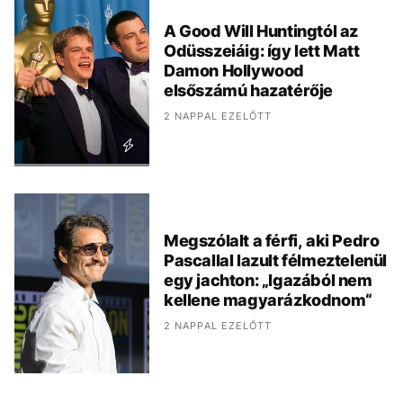
A Good Will Huntingtól az
Odüsszeiáig: így lett Matt
Damon Hollywood
elsőszámú hazatérője
2 NAPPAL EZELŐTT
Megszólalt a férfi, aki Pedro
Pascallal lazult félmeztelenül
egy jachton: „Igazából nem
kellene magyarázkodnom“
2 NAPPAL EZELŐTT