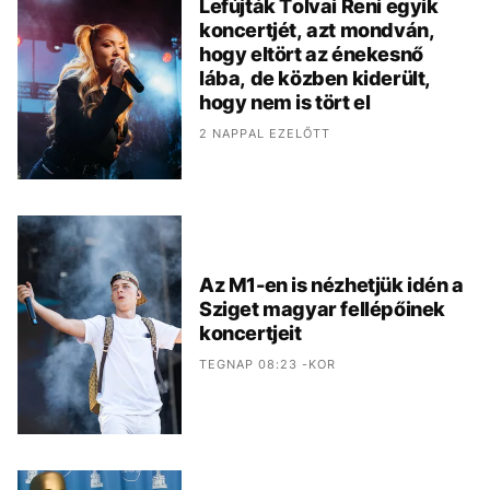
Lefújták Tolvai Reni egyik
koncertjét, azt mondván,
hogy eltört az énekesnő
lába, de közben kiderült,
hogy nem is tört el
2 NAPPAL EZELŐTT
Az M1-en is nézhetjük idén a
Sziget magyar fellépőinek
koncertjeit
TEGNAP 08:23 -KOR