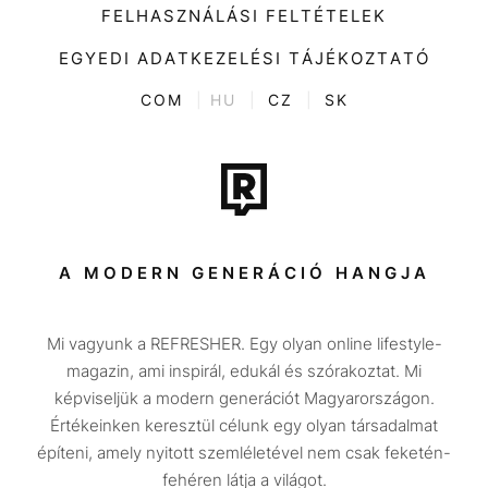
Divat
FELHASZNÁLÁSI FELTÉTELEK
Videó
Kultúra
EGYEDI ADATKEZELÉSI TÁJÉKOZTATÓ
Kvíz
ENTR
COM
|
HU
|
CZ
|
SK
Film + sorozat
Tech-Tudomány
Sport
Társadalom
A MODERN GENERÁCIÓ HANGJA
Közélet
Mi vagyunk a REFRESHER. Egy olyan online lifestyle-
Utazás
magazin, ami inspirál, edukál és szórakoztat. Mi
Életmód
képviseljük a modern generációt Magyarországon.
Értékeinken keresztül célunk egy olyan társadalmat
Design
építeni, amely nyitott szemléletével nem csak feketén-
Beszélgetések
fehéren látja a világot.