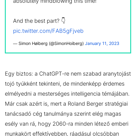
absolutely mindblowing this time!
And the best part? 👇
pic.twitter.com/FAB5gFjveb
— Simon Høiberg (@SimonHoiberg)
January 11, 2023
Egy biztos: a ChatGPT-re nem szabad aranytojást
tojó tyúkként tekinteni, de mindenképp érdemes
elmélyedni a mesterséges intelligencia témájában.
Már csak azért is, mert a Roland Berger stratégiai
tanácsadó cég tanulmánya szerint elég magas
esély van rá, hogy 2060-ra minden létező emberi
munkakört effektívebben, ráadásul olcsóbban