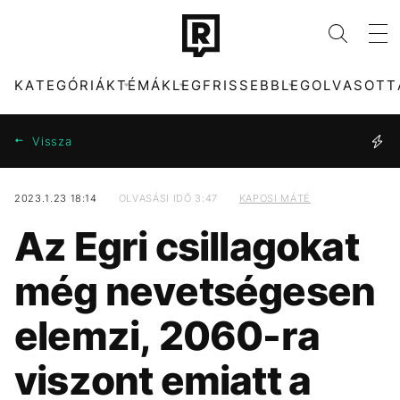
KATEGÓRIÁK
TÉMÁK
LEGFRISSEBB
LEGOLVASOTT
Vissza
2023.1.23 18:14
OLVASÁSI IDŐ 3:47
KAPOSI MÁTÉ
KATEGÓRIÁK
TÉMÁK
Az Egri csillagokat
ZENE
FIDESZ
DIVAT
CELEB
még nevetségesen
KULTÚRA
SEBESTYÉN BALÁZS
ENTR
KONCERT
elemzi, 2060-ra
FILM + SOROZAT
PARLAMENT
TECH-TUDOMÁNY
MTVA
viszont emiatt a
SPORT
ARIANA GRANDE
TÁRSADALOM
CHRISTOPHER
NOLAN