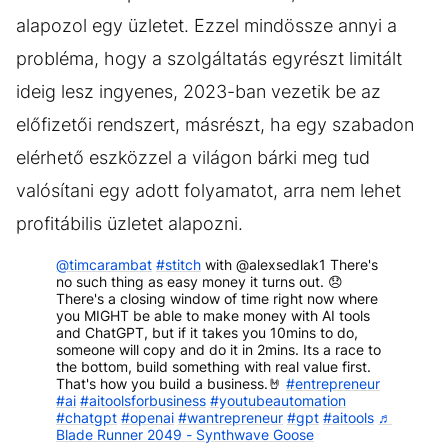
alapozol egy üzletet. Ezzel mindössze annyi a
probléma, hogy a szolgáltatás egyrészt limitált
ideig lesz ingyenes, 2023-ban vezetik be az
előfizetői rendszert, másrészt, ha egy szabadon
elérhető eszközzel a világon bárki meg tud
valósítani egy adott folyamatot, arra nem lehet
profitábilis üzletet alapozni.
@timcarambat
#stitch
with @alexsedlak1 There's
no such thing as easy money it turns out. 😞
There's a closing window of time right now where
you MIGHT be able to make money with AI tools
and ChatGPT, but if it takes you 10mins to do,
someone will copy and do it in 2mins. Its a race to
the bottom, build something with real value first.
That's how you build a business.🤘
#entrepreneur
#ai
#aitoolsforbusiness
#youtubeautomation
#chatgpt
#openai
#wantrepreneur
#gpt
#aitools
♬
Blade Runner 2049 - Synthwave Goose