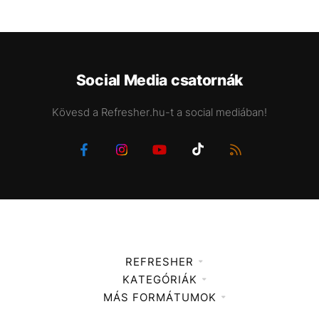
Social Media csatornák
Kövesd a Refresher.hu-t a social mediában!
REFRESHER
KATEGÓRIÁK
Médiaajánlat
MÁS FORMÁTUMOK
Zene
Impresszum
Kiemelt tartalmak