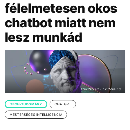
KÖZÉLET
UTAZÁS
félelmetesen okos
ÉLETMÓD
DESIGN
chatbot miatt nem
BESZÉLGETÉSEK
ARCOK
lesz munkád
VIDEÓ
TÖRTÉNETEK
GASZTRO
FORRÁS GETTY IMAGES
TECH-TUDOMÁNY
CHATGPT
MESTERSÉGES INTELLIGENCIA