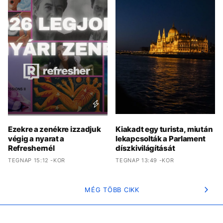
Ezekre a zenékre izzadjuk
Kiakadt egy turista, miután
végig a nyarat a
lekapcsolták a Parlament
Refreshernél
díszkivilágítását
TEGNAP 15:12 -KOR
TEGNAP 13:49 -KOR
MÉG TÖBB CIKK