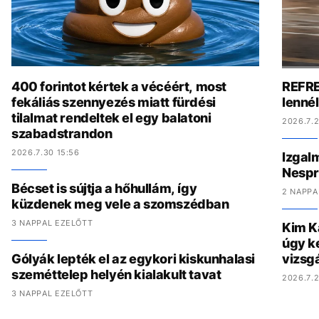
400 forintot kértek a vécéért, most
REFRE
fekáliás szennyezés miatt fürdési
lenné
tilalmat rendeltek el egy balatoni
2026.7.2
szabadstrandon
2026.7.30 15:56
Izgal
Nespr
Bécset is sújtja a hőhullám, így
2 NAPPA
küzdenek meg vele a szomszédban
3 NAPPAL EZELŐTT
Kim K
úgy ke
Gólyák lepték el az egykori kiskunhalasi
vizsgá
szeméttelep helyén kialakult tavat
2026.7.2
3 NAPPAL EZELŐTT