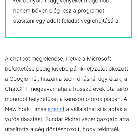
kell bonyolult függvényeket magolnod,
hanem bőven elég lesz a programot
utasítani egy adott feladat végrehajtására.
A chatbot megjelenése, illetve a Microsoft
befektetése pedig kisebb pánikhelyzetet okozott
a Google-nél, hiszen a tech-óriásnál úgy érzik, a
ChatGPT megzavarhatja a hosszú évek óta tartó
monopol helyzetüket a keresőmotorok piacán. A
New York Times
szerint
a vállalatnál ki is adták a
vörös riasztást, Sundar Pichai vezérigazgató arra
utasította a cég döntéshozóit, hogy tekintsék