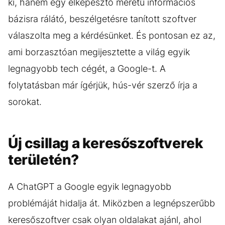
ki, hanem egy elképesztő méretű információs
bázisra rálátó, beszélgetésre tanított szoftver
válaszolta meg a kérdésünket. És pontosan ez az,
ami borzasztóan megijesztette a világ egyik
legnagyobb tech cégét, a Google-t. A
folytatásban már ígérjük, hús-vér szerző írja a
sorokat.
Új csillag a keresőszoftverek
területén?
A ChatGPT a Google egyik legnagyobb
problémáját hidalja át. Miközben a legnépszerűbb
keresőszoftver csak olyan oldalakat ajánl, ahol