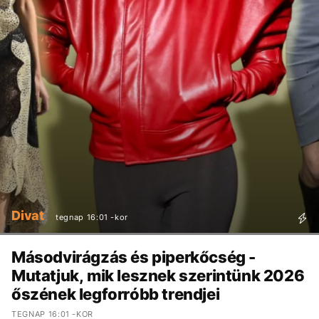
Divat
tegnap 16:01 -kor
Másodvirágzás és piperkőcség -
Mutatjuk, mik lesznek szerintünk 2026
őszének legforróbb trendjei
TEGNAP 16:01 -KOR