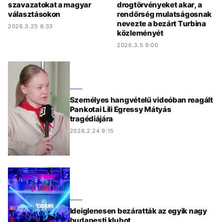
szavazatokat a magyar
drogtörvényeket akar, a
választásokon
rendőrség mulatságosnak
nevezte a bezárt Turbina
2026.3.25 8:33
közleményét
2026.3.5 9:00
Személyes hangvételű videóban reagált
Pankotai Lili Egressy Mátyás
tragédiájára
2026.2.24 9:15
Ideiglenesen bezáratták az egyik nagy
budapesti klubot