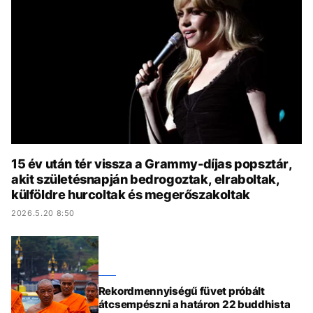
KÖZÉLET
UTAZÁS
ÉLETMÓD
DESIGN
BESZÉLGETÉSEK
ARCOK
VIDEÓ
TÖRTÉNETEK
GASZTRO
15 év után tér vissza a Grammy-díjas popsztár,
akit születésnapján bedrogoztak, elraboltak,
külföldre hurcoltak és megerőszakoltak
2026.5.20 8:50
Rekordmennyiségű füvet próbált
átcsempészni a határon 22 buddhista