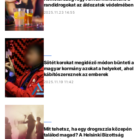
randidrogokat az áldozatok védelmében
2025.11.23 14:55
Sötét korokat megidéző módon bünteti a
magyar kormány azokat a helyeket, ahol
kábítószereznek az emberek
2025.11.19 11:42
Mit tehetsz, ha egy drograzzia közepén
találod magad? A Helsinki Bizottság