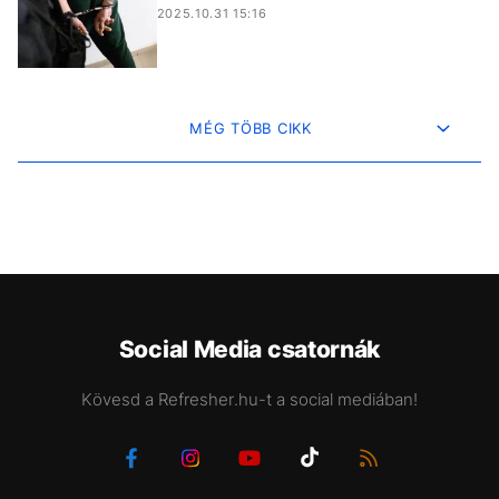
2025.10.31 15:16
MÉG TÖBB CIKK
Social Media csatornák
Kövesd a Refresher.hu-t a social mediában!