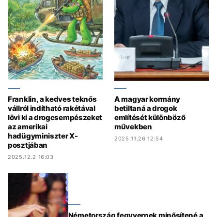
Franklin, a kedves teknős
A magyar kormány
vállról indítható rakétával
betiltaná a drogok
lövi ki a drogcsempészeket
említését különböző
az amerikai
művekben
hadügyminiszter X-
2025.11.26 12:54
posztjában
2025.12.2 16:03
Németország fegyvernek minősítené a