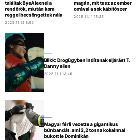
találtak ByeAlexnél a
magán, mit tesz az ember
rendőrök, miután kora
orrával a sok kábítószer
reggel becsöngettek nála
2025.11.11 15:35
2025.11.13 8:53
Blikk: Drogügyben indítanak eljárást T.
Danny ellen
2025.11.1 13:45
Magyar férfi vezette a gigantikus
bűnbandát, ami 2,2 tonna kokainnal
bukott le Dominikán