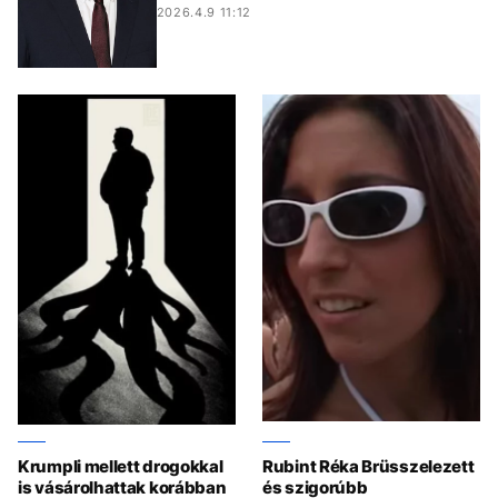
2026.4.9 11:12
Krumpli mellett drogokkal
Rubint Réka Brüsszelezett
is vásárolhattak korábban
és szigorúbb