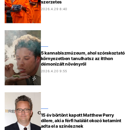
szerzetes
2026.4.29 8:40
5 kannabiszmúzeum, ahol szórakoztató
környezetben tanulhatsz az itthon
démonizált növényről
2026.4.20 9:55
15 év börtönt kapott Matthew Perry
dílere, aki a férfi halálát okozó ketamint
adta el a színésznek