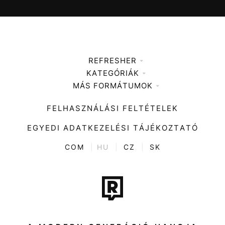
REFRESHER
KATEGÓRIÁK
Médiaajánlat
MÁS FORMÁTUMOK
Zene
Impresszum
Kiemelt tartalmak
Divat
FELHASZNÁLÁSI FELTÉTELEK
Videó
Kultúra
EGYEDI ADATKEZELÉSI TÁJÉKOZTATÓ
Kvíz
ENTR
COM
|
HU
|
CZ
|
SK
Film + sorozat
Tech-Tudomány
Sport
Társadalom