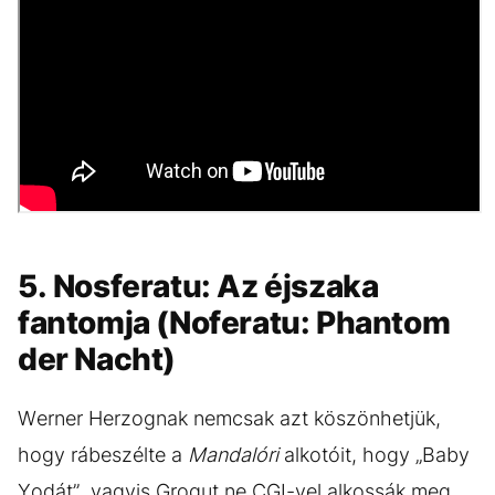
5. Nosferatu: Az éjszaka
fantomja (Noferatu: Phantom
der Nacht)
Werner Herzognak nemcsak azt köszönhetjük,
hogy rábeszélte a
Mandalóri
alkotóit, hogy „Baby
Yodát”, vagyis Grogut ne CGI-vel alkossák meg,