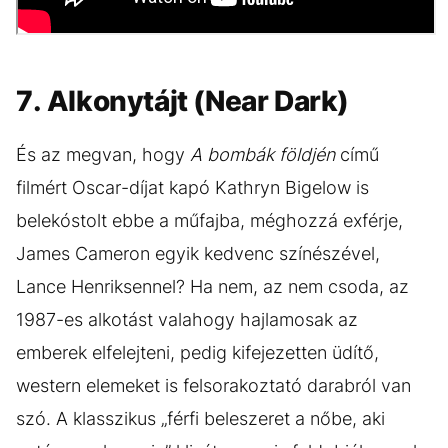
7. Alkonytájt (Near Dark)
És az megvan, hogy
A
bombák földjén
című
filmért Oscar-díjat kapó Kathryn Bigelow is
belekóstolt ebbe a műfajba, méghozzá exférje,
James Cameron egyik kedvenc színészével,
Lance Henriksennel? Ha nem, az nem csoda, az
1987-es alkotást valahogy hajlamosak az
emberek elfelejteni, pedig kifejezetten üdítő,
western elemeket is felsorakoztató darabról van
szó. A klasszikus „férfi beleszeret a nőbe, aki