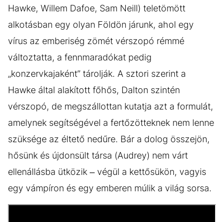
Hawke, Willem Dafoe, Sam Neill) teletömött
alkotásban egy olyan Földön járunk, ahol egy
vírus az emberiség zömét vérszopó rémmé
változtatta, a fennmaradókat pedig
„konzervkajaként” tárolják. A sztori szerint a
Hawke által alakított főhős, Dalton szintén
vérszopó, de megszállottan kutatja azt a formulát,
amelynek segítségével a fertőzötteknek nem lenne
szüksége az éltető nedűre. Bár a dolog összejön,
hősünk és újdonsült társa (Audrey) nem várt
ellenállásba ütközik – végül a kettősükön, vagyis
egy vámpíron és egy emberen múlik a világ sorsa.