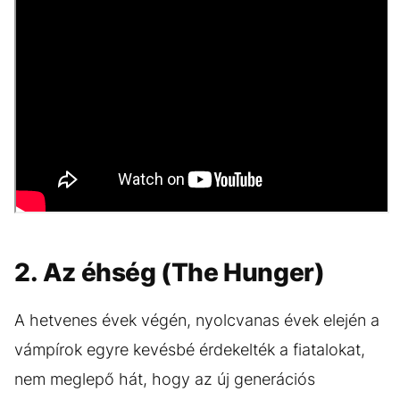
2. Az éhség (The Hunger)
A hetvenes évek végén, nyolcvanas évek elején a
vámpírok egyre kevésbé érdekelték a fiatalokat,
nem meglepő hát, hogy az új generációs