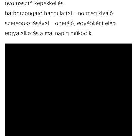
nyomasztó képekkel és
hátborzongató hangulattal – no meg kiváló
szereposztásával – operáló, egyébként elég
ergya alkotás a mai napig működik.