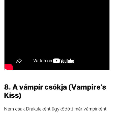
8. A vámpír csókja (Vampire’s
Kiss)
Nem csak Drakulaként ügyködött már vámpírként