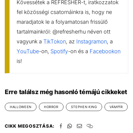
Kövessétek a REFRESHER-t, iratkozzatok
fel közösségi csatornáinkra is, hogy ne
maradjatok le a folyamatosan frissülő
tartalmainkról: @refresherhu néven ott
vagyunk a
TikTokon
, az
Instagramon
, a
YouTube
-on,
Spotify
-on és a
Facebookon
is!
Erre találsz még hasonló témájú cikkeket
HALLOWEEN
HORROR
STEPHEN KING
VÁMPÍR
CIKK MEGOSZTÁSA: