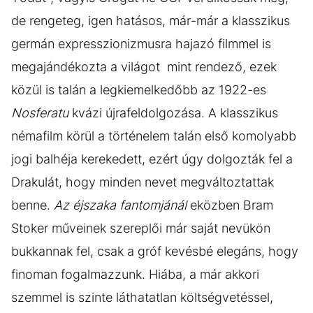
de rengeteg, igen hatásos, már-már a klasszikus
germán expresszionizmusra hajazó filmmel is
megajándékozta a világot mint rendező, ezek
közül is talán a legkiemelkedőbb az 1922-es
Nosferatu
kvázi újrafeldolgozása. A klasszikus
némafilm körül a történelem talán első komolyabb
jogi balhéja kerekedett, ezért úgy dolgozták fel a
Drakulát, hogy minden nevet megváltoztattak
benne.
Az éjszaka fantomjánál
eközben Bram
Stoker műveinek szereplői már saját nevükön
bukkannak fel, csak a gróf kevésbé elegáns, hogy
finoman fogalmazzunk. Hiába, a már akkori
szemmel is szinte láthatatlan költségvetéssel,