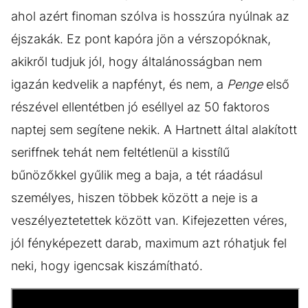
ahol azért finoman szólva is hosszúra nyúlnak az
éjszakák. Ez pont kapóra jön a vérszopóknak,
akikről tudjuk jól, hogy általánosságban nem
igazán kedvelik a napfényt, és nem, a
Penge
első
részével ellentétben jó eséllyel az 50 faktoros
naptej sem segítene nekik. A Hartnett által alakított
seriffnek tehát nem feltétlenül a kisstílű
bűnözőkkel gyűlik meg a baja, a tét ráadásul
személyes, hiszen többek között a neje is a
veszélyeztetettek között van. Kifejezetten véres,
jól fényképezett darab, maximum azt róhatjuk fel
neki, hogy igencsak kiszámítható.