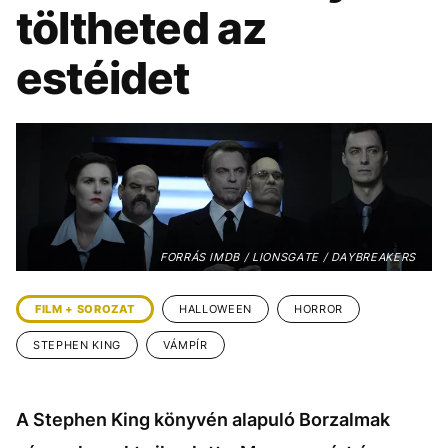
KÖZÉLET
UTAZÁS
töltheted az
ÉLETMÓD
DESIGN
estéidet
BESZÉLGETÉSEK
ARCOK
VIDEÓ
TÖRTÉNETEK
GASZTRO
FORRÁS IMDB / LIONSGATE / DAYBREAKERS
FILM + SOROZAT
HALLOWEEN
HORROR
STEPHEN KING
VÁMPÍR
A Stephen King könyvén alapuló Borzalmak