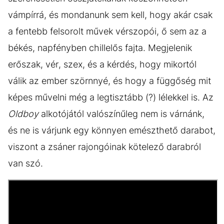
vámpírrá, és mondanunk sem kell, hogy akár csak
a fentebb felsorolt művek vérszopói, ő sem az a
békés, napfényben chillelős fajta. Megjelenik
erőszak, vér, szex, és a kérdés, hogy mikortól
válik az ember szörnnyé, és hogy a függőség mit
képes művelni még a legtisztább (?) lélekkel is. Az
Oldboy
alkotójától valószínűleg nem is várnánk,
és ne is várjunk egy könnyen emészthető darabot,
viszont a zsáner rajongóinak kötelező darabról
van szó.