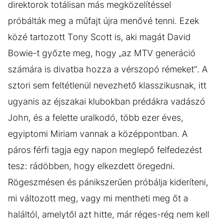
direktorok totálisan más megközelítéssel
próbálták meg a műfajt újra menővé tenni. Ezek
közé tartozott Tony Scott is, aki magát David
Bowie-t győzte meg, hogy „az MTV generáció
számára is divatba hozza a vérszopó rémeket”. A
sztori sem feltétlenül nevezhető klasszikusnak, itt
ugyanis az éjszakai klubokban prédákra vadászó
John, és a felette uralkodó, több ezer éves,
egyiptomi Miriam vannak a középpontban. A
páros férfi tagja egy napon meglepő felfedezést
tesz: rádöbben, hogy elkezdett öregedni.
Rögeszmésen és pánikszerűen próbálja kideríteni,
mi változott meg, vagy mi mentheti meg őt a
haláltól, amelytől azt hitte, már réges-rég nem kell