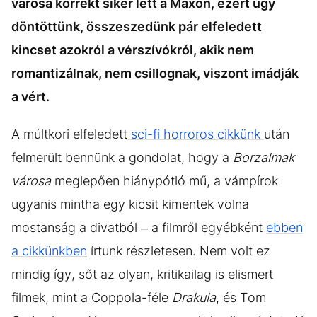
városa korrekt siker lett a Maxon, ezért úgy
döntöttünk, összeszedünk pár elfeledett
kincset azokról a vérszívókról, akik nem
romantizálnak, nem csillognak, viszont imádják
a vért.
A múltkori elfeledett
sci-fi horroros cikkünk
után
felmerült bennünk a gondolat, hogy a
Borzalmak
városa
meglepően hiánypótló mű, a vámpírok
ugyanis mintha egy kicsit kimentek volna
mostanság a divatból – a filmről egyébként
ebben
a cikkünkben
írtunk részletesen. Nem volt ez
mindig így, sőt az olyan, kritikailag is elismert
filmek, mint a Coppola-féle
Drakula
, és Tom