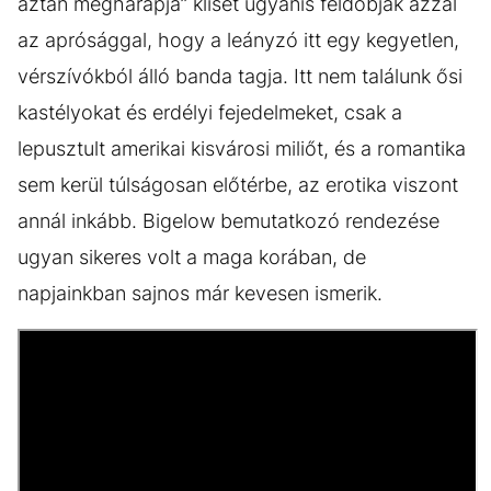
aztán megharapja” klisét ugyanis feldobják azzal
az aprósággal, hogy a leányzó itt egy kegyetlen,
vérszívókból álló banda tagja. Itt nem találunk ősi
kastélyokat és erdélyi fejedelmeket, csak a
lepusztult amerikai kisvárosi miliőt, és a romantika
sem kerül túlságosan előtérbe, az erotika viszont
annál inkább. Bigelow bemutatkozó rendezése
ugyan sikeres volt a maga korában, de
napjainkban sajnos már kevesen ismerik.