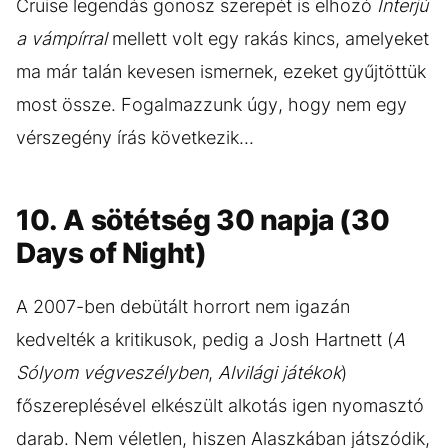
Cruise legendás gonosz szerepét is elhozó
Interjú
a vámpírral
mellett volt egy rakás kincs, amelyeket
ma már talán kevesen ismernek, ezeket gyűjtöttük
most össze. Fogalmazzunk úgy, hogy nem egy
vérszegény írás következik...
10. A sötétség 30 napja (30
Days of Night)
A 2007-ben debütált horrort nem igazán
kedvelték a kritikusok, pedig a Josh Hartnett (
A
Sólyom végveszélyben
,
Alvilági játékok
)
főszereplésével elkészült alkotás igen nyomasztó
darab. Nem véletlen, hiszen Alaszkában játszódik,