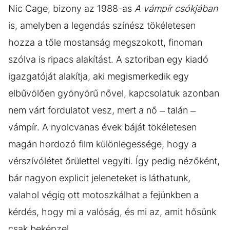
Nic Cage, bizony az 1988-as
A vámpír csókjában
is, amelyben a legendás színész tökéletesen
hozza a tőle mostanság megszokott, finoman
szólva is ripacs alakítást. A sztoriban egy kiadó
igazgatóját alakítja, aki megismerkedik egy
elbűvölően gyönyörű nővel, kapcsolatuk azonban
nem várt fordulatot vesz, mert a nő – talán –
vámpír. A nyolcvanas évek báját tökéletesen
magán hordozó film különlegessége, hogy a
vérszívólétet őrülettel vegyíti. Így pedig nézőként,
bár nagyon explicit jeleneteket is láthatunk,
valahol végig ott motoszkálhat a fejünkben a
kérdés, hogy mi a valóság, és mi az, amit hősünk
csak beképzel.