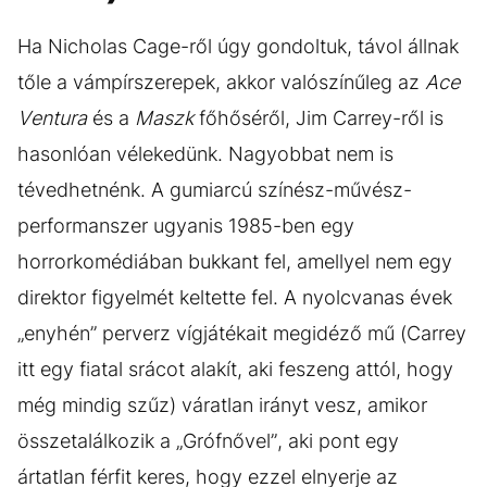
Ha Nicholas Cage-ről úgy gondoltuk, távol állnak
tőle a vámpírszerepek, akkor valószínűleg az
Ace
Ventura
és a
Maszk
főhőséről, Jim Carrey-ről is
hasonlóan vélekedünk. Nagyobbat nem is
tévedhetnénk. A gumiarcú színész-művész-
performanszer ugyanis 1985-ben egy
horrorkomédiában bukkant fel, amellyel nem egy
direktor figyelmét keltette fel. A nyolcvanas évek
„enyhén” perverz vígjátékait megidéző mű (Carrey
itt egy fiatal srácot alakít, aki feszeng attól, hogy
még mindig szűz) váratlan irányt vesz, amikor
összetalálkozik a „Grófnővel”, aki pont egy
ártatlan férfit keres, hogy ezzel elnyerje az