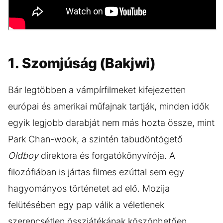
1. Szomjúság (Bakjwi)
Bár legtöbben a vámpírfilmeket kifejezetten
európai és amerikai műfajnak tartják, minden idők
egyik legjobb darabját nem más hozta össze, mint
Park Chan-wook, a szintén tabudöntögető
Oldboy
direktora és forgatókönyvírója. A
filozófiában is jártas filmes ezúttal sem egy
hagyományos történetet ad elő. Mozija
felütésében egy pap válik a véletlenek
szerencsétlen összjátékának köszönhetően