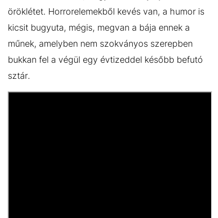
öröklétet. Horrorelemekből kevés van, a humor is
kicsit bugyuta, mégis, megvan a bája ennek a
műnek, amelyben nem szokványos szerepben
bukkan fel a végül egy évtizeddel később befutó
sztár.