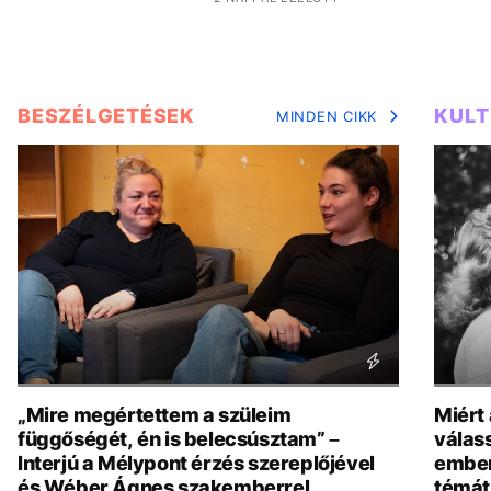
BESZÉLGETÉSEK
KUL
MINDEN CIKK
„Mire megértettem a szüleim
Miért
függőségét, én is belecsúsztam” –
válas
Interjú a Mélypont érzés szereplőjével
ember
és Wéber Ágnes szakemberrel
témát