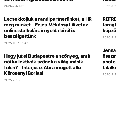
2025.2.6 13:18
2026.8.2
Lecsekkoljuk a randipartnerünket, a HR
REFRE
meg minket – Fejes-Vékássy Lilivel az
faragt
online stalkolás árnyoldalairól is
képző
beszélgettünk
2026.8.2
2025.10.7 15:42
Jenna 
Hogy jut el Budapestre a szőnyeg, amit
összmű
női kollektívák szőnek a világ másik
ahol c
felén? – Interjú az Abra mögött álló
találk
Körösényi Borival
2026.8.3
2025.7.5 9:38