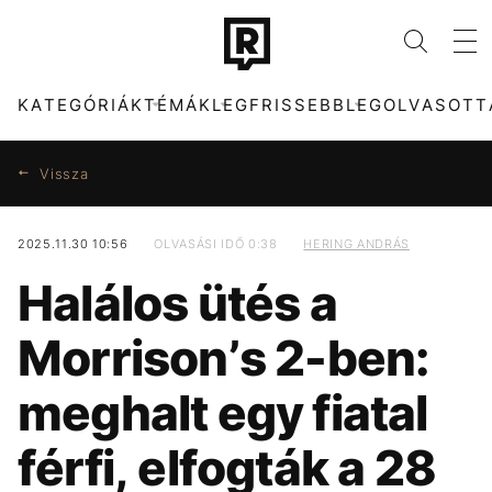
KATEGÓRIÁK
TÉMÁK
LEGFRISSEBB
LEGOLVASOTT
Vissza
2025.11.30 10:56
OLVASÁSI IDŐ 0:38
HERING ANDRÁS
KATEGÓRIÁK
TÉMÁK
Halálos ütés a
ZENE
DUNA
DIVAT
KÁVÉ
Morrison’s 2-ben:
KULTÚRA
KONCERT
ENTR
ENERGIAVÁLSÁG
meghalt egy fiatal
FILM + SOROZAT
SEBESTYÉN BALÁZS
TECH-TUDOMÁNY
MADONNA
férfi, elfogták a 28
SPORT
MAGYARORSZÁG
TÁRSADALOM
TIKTOK