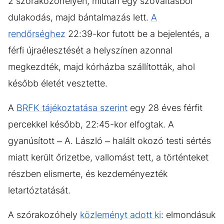
2 szórakozóhelyen, miután egy szóváltásból
dulakodás, majd bántalmazás lett.
A
rendőrséghez
22:39-kor futott be a bejelentés, a
férfi újraélesztését a helyszínen azonnal
megkezdték, majd kórházba szállították, ahol
később életét vesztette.
A
BRFK tájékoztatása szerint
egy 28 éves férfit
percekkel később, 22:45-kor elfogtak. A
gyanúsított – A. László – halált okozó testi sértés
miatt került őrizetbe, vallomást tett, a történteket
részben elismerte, és kezdeményezték
letartóztatását.
A szórakozóhely
közleményt adott ki
: elmondásuk