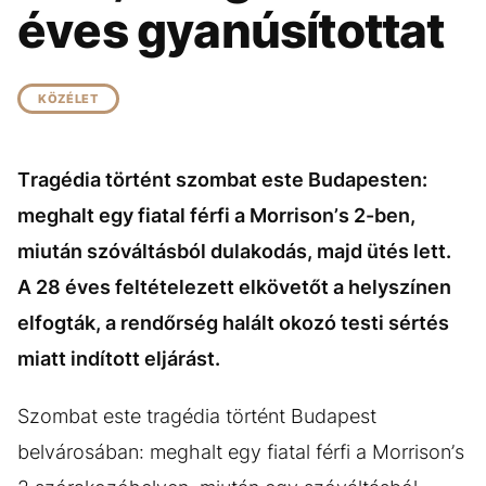
KÖZÉLET
UTAZÁS
éves gyanúsítottat
ÉLETMÓD
DESIGN
BESZÉLGETÉSEK
ARCOK
KÖZÉLET
VIDEÓ
TÖRTÉNETEK
Tragédia történt szombat este Budapesten:
GASZTRO
meghalt egy fiatal férfi a Morrison’s 2-ben,
miután szóváltásból dulakodás, majd ütés lett.
A 28 éves feltételezett elkövetőt a helyszínen
elfogták, a rendőrség halált okozó testi sértés
miatt indított eljárást.
Szombat este tragédia történt Budapest
belvárosában: meghalt egy fiatal férfi a Morrison’s