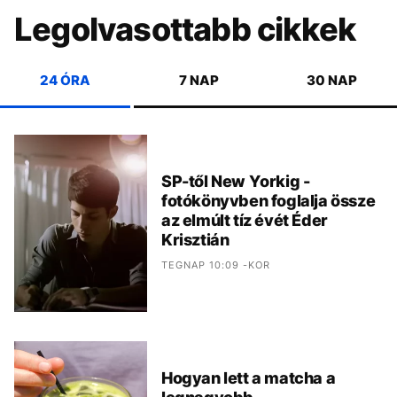
Legolvasottabb cikkek
24 ÓRA
7 NAP
30 NAP
SP-től New Yorkig -
fotókönyvben foglalja össze
az elmúlt tíz évét Éder
Krisztián
TEGNAP 10:09 -KOR
Hogyan lett a matcha a