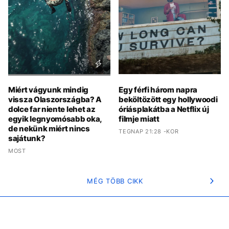
Miért vágyunk mindig
Egy férfi három napra
vissza Olaszországba? A
beköltözött egy hollywoodi
dolce far niente lehet az
óriásplakátba a Netflix új
egyik legnyomósabb oka,
filmje miatt
de nekünk miért nincs
TEGNAP 21:28 -KOR
sajátunk?
MOST
MÉG TÖBB CIKK