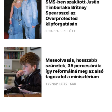
SMS-ben szakított Justin
Timberlake Britney
Spearsszel az
Overprotected
klipforgatásán
2 NAPPAL EZELŐTT
Meseolvasás, hosszabb
szünetek, 35 perces órák:
így reformálná meg az alsó
tagozatot a minisztérium
TEGNAP 12:39 -KOR