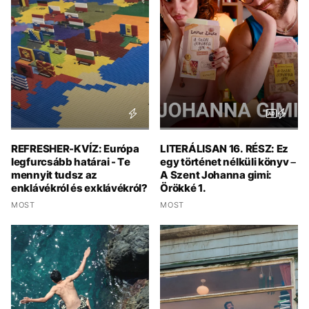
REFRESHER-KVÍZ: Európa
LITERÁLISAN 16. RÉSZ: Ez
legfurcsább határai - Te
egy történet nélküli könyv –
mennyit tudsz az
A Szent Johanna gimi:
enklávékról és exklávékról?
Örökké 1.
MOST
MOST