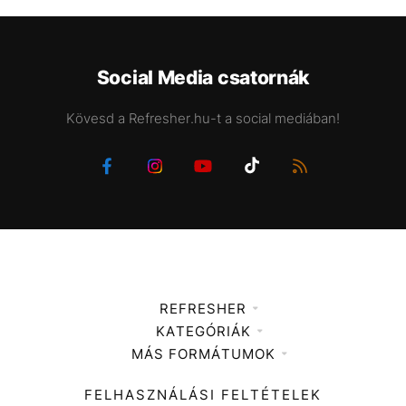
Social Media csatornák
Kövesd a Refresher.hu-t a social mediában!
REFRESHER
KATEGÓRIÁK
Médiaajánlat
MÁS FORMÁTUMOK
Zene
Impresszum
Kiemelt tartalmak
Divat
FELHASZNÁLÁSI FELTÉTELEK