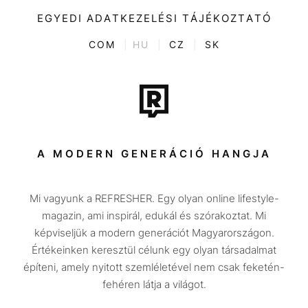
Videó
Kultúra
EGYEDI ADATKEZELÉSI TÁJÉKOZTATÓ
Kvíz
ENTR
COM
|
HU
|
CZ
|
SK
Film + sorozat
Tech-Tudomány
Sport
Társadalom
A MODERN GENERÁCIÓ HANGJA
Közélet
Mi vagyunk a REFRESHER. Egy olyan online lifestyle-
Utazás
magazin, ami inspirál, edukál és szórakoztat. Mi
Életmód
képviseljük a modern generációt Magyarországon.
Értékeinken keresztül célunk egy olyan társadalmat
Design
építeni, amely nyitott szemléletével nem csak feketén-
Beszélgetések
fehéren látja a világot.