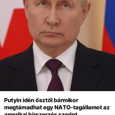
Putyin idén ősztől bármikor
megtámadhat egy NATO-tagállamot az
amerikai hírszerzés szerint