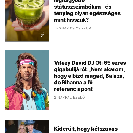
legnagyobb
státuszszimbólum - és
tényleg olyan egészséges,
mint hisszük?
TEGNAP 09:29 -KOR
Vitézy Dávid DJ Oti 65 ezres
gigabulijáról: „Nem akarom,
hogy elbízd magad, Balázs,
de Rihanna a fő
referenciapont"
2 NAPPAL EZELŐTT
Kiderült, hogy kétszavas