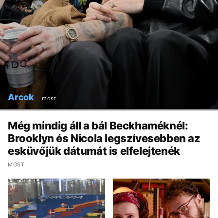
Arcok
most
Még mindig áll a bál Beckhaméknél:
Brooklyn és Nicola legszívesebben az
esküvőjük dátumát is elfelejtenék
MOST