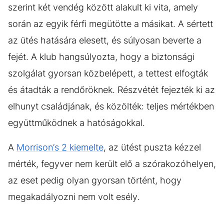
szerint két vendég között alakult ki vita, amely
során az egyik férfi megütötte a másikat. A sértett
az ütés hatására elesett, és súlyosan beverte a
fejét. A klub hangsúlyozta, hogy a biztonsági
szolgálat gyorsan közbelépett, a tettest elfogták
és átadták a rendőröknek. Részvétét fejezték ki az
elhunyt családjának, és közölték: teljes mértékben
együttműködnek a hatóságokkal.
A
Morrison’s 2 kiemelte
, az ütést puszta kézzel
mérték, fegyver nem került elő a szórakozóhelyen,
az eset pedig olyan gyorsan történt, hogy
megakadályozni nem volt esély.