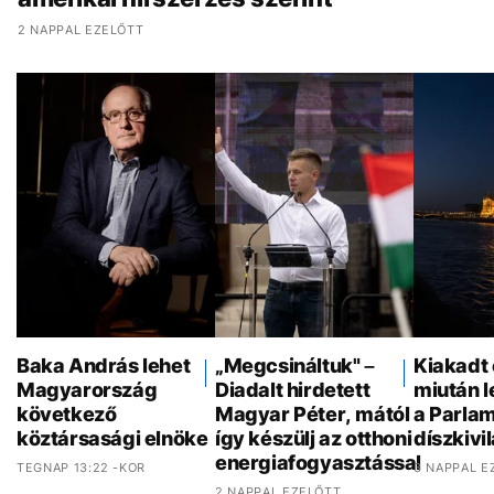
2 NAPPAL EZELŐTT
Baka András lehet
„Megcsináltuk" –
Kiakadt 
Magyarország
Diadalt hirdetett
miután 
következő
Magyar Péter, mától
a Parla
köztársasági elnöke
így készülj az otthoni
díszkivi
energiafogyasztással
TEGNAP 13:22 -KOR
3 NAPPAL E
2 NAPPAL EZELŐTT