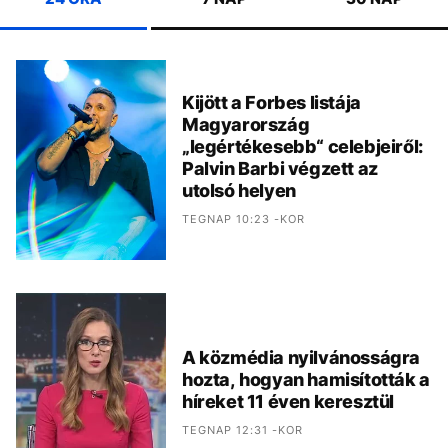
Kijött a Forbes listája
Magyarország
„legértékesebb“ celebjeiről:
Palvin Barbi végzett az
utolsó helyen
TEGNAP 10:23 -KOR
A közmédia nyilvánosságra
hozta, hogyan hamisították a
híreket 11 éven keresztül
TEGNAP 12:31 -KOR