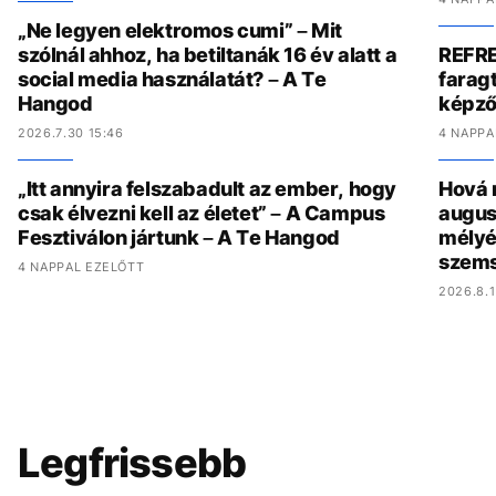
„Ne legyen elektromos cumi” – Mit
szólnál ahhoz, ha betiltanák 16 év alatt a
REFRE
social media használatát? – A Te
faragt
Hangod
képző
2026.7.30 15:46
4 NAPPA
„Itt annyira felszabadult az ember, hogy
Hová 
csak élvezni kell az életet” – A Campus
augus
Fesztiválon jártunk – A Te Hangod
mélyé
szem
4 NAPPAL EZELŐTT
2026.8.1
Legfrissebb