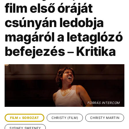
KÖZÉLET
UTAZÁS
film első óráját
ÉLETMÓD
DESIGN
csúnyán ledobja
BESZÉLGETÉSEK
ARCOK
magáról a letaglózó
VIDEÓ
TÖRTÉNETEK
befejezés – Kritika
GASZTRO
FORRÁS INTERCOM
FILM + SOROZAT
CHRISTY (FILM)
CHRISTY MARTIN
SYDNEY SWEENEY