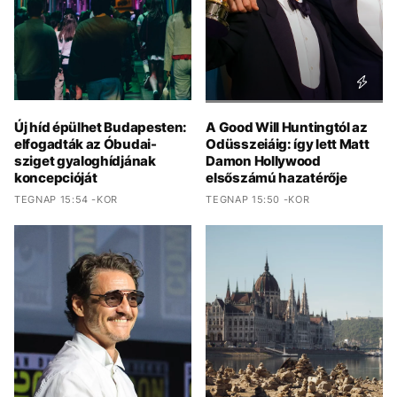
Új híd épülhet Budapesten:
A Good Will Huntingtól az
elfogadták az Óbudai-
Odüsszeiáig: így lett Matt
sziget gyaloghídjának
Damon Hollywood
koncepcióját
elsőszámú hazatérője
TEGNAP 15:54 -KOR
TEGNAP 15:50 -KOR