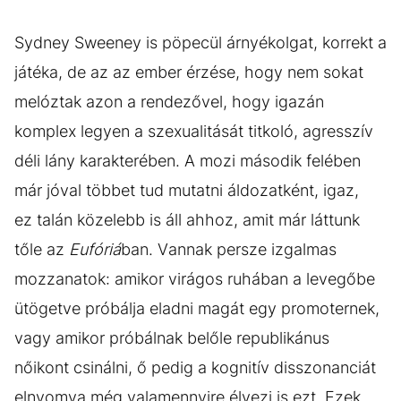
Sydney Sweeney is pöpecül árnyékolgat, korrekt a
játéka, de az az ember érzése, hogy nem sokat
melóztak azon a rendezővel, hogy igazán
komplex legyen a szexualitását titkoló, agresszív
déli lány karakterében. A mozi második felében
már jóval többet tud mutatni áldozatként, igaz,
ez talán közelebb is áll ahhoz, amit már láttunk
tőle az
Eufóriá
ban. Vannak persze izgalmas
mozzanatok: amikor virágos ruhában a levegőbe
ütögetve próbálja eladni magát egy promoternek,
vagy amikor próbálnak belőle republikánus
nőikont csinálni, ő pedig a kognitív disszonanciát
elnyomva még valamennyire élvezi is ezt. Ezek