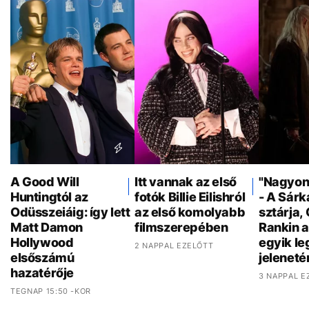
A Good Will
Itt vannak az első
"Nagyon 
Huntingtól az
fotók Billie Eilishról
- A Sár
Odüsszeiáig: így lett
az első komolyabb
sztárja,
Matt Damon
filmszerepében
Rankin a
Hollywood
egyik l
2 NAPPAL EZELŐTT
elsőszámú
jeleneté
hazatérője
3 NAPPAL E
TEGNAP 15:50 -KOR