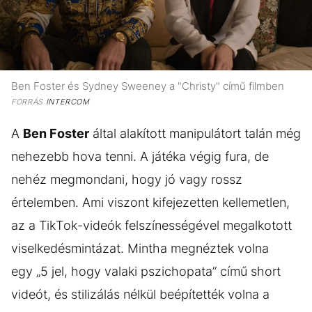
Ben Foster és Sydney Sweeney a "Christy" című filmben
FORRÁS
INTERCOM
A
Ben Foster
által alakított manipulátort talán még
nehezebb hova tenni. A játéka végig fura, de
nehéz megmondani, hogy jó vagy rossz
értelemben. Ami viszont kifejezetten kellemetlen,
az a TikTok-videók felszínességével megalkotott
viselkedésmintázat. Mintha megnéztek volna
egy „5 jel, hogy valaki pszichopata” című short
videót, és stilizálás nélkül beépítették volna a