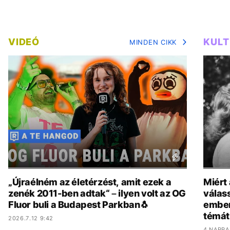
VIDEÓ
KUL
MINDEN CIKK
„Újraélném az életérzést, amit ezek a
Miért
zenék 2011-ben adtak“ – ilyen volt az OG
válas
Fluor buli a Budapest Parkban🐧
ember
témát
2026.7.12 9:42
4 NAPPA