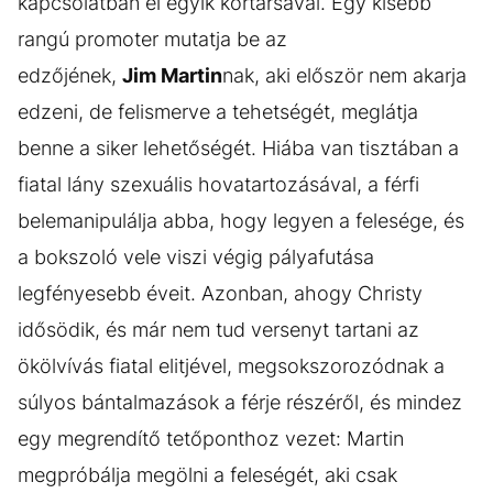
kapcsolatban él egyik kortársával. Egy kisebb
rangú promoter mutatja be az
edzőjének,
Jim Martin
nak, aki először nem akarja
edzeni, de felismerve a tehetségét, meglátja
benne a siker lehetőségét. Hiába van tisztában a
fiatal lány szexuális hovatartozásával, a férfi
belemanipulálja abba, hogy legyen a felesége, és
a bokszoló vele viszi végig pályafutása
legfényesebb éveit. Azonban, ahogy Christy
idősödik, és már nem tud versenyt tartani az
ökölvívás fiatal elitjével, megsokszorozódnak a
súlyos bántalmazások a férje részéről, és mindez
egy megrendítő tetőponthoz vezet: Martin
megpróbálja megölni a feleségét, aki csak