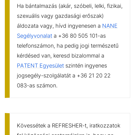
Ha bántalmazás (akár, szóbeli, lelki, fizikai,
szexuális vagy gazdasági erőszak)
áldozata vagy, hívd ingyenesen a
NANE
Segélyvonalat
a +36 80 505 101-as
telefonszámon, ha pedig jogi természetű
kérdésed van, keresd bizalommal a
PATENT Egyesület
szintén ingyenes
jogsegély-szolgálatát a +36 21 20 22
083-as számon.
Kövessétek a REFRESHER-t, iratkozzatok