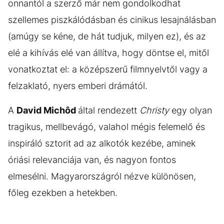
onnantól a szerző már nem gondolkodhat
szellemes piszkálódásban és cinikus lesajnálásban
(amúgy se kéne, de hát tudjuk, milyen ez), és az
elé a kihívás elé van állítva, hogy döntse el, mitől
vonatkoztat el: a középszerű filmnyelvtől vagy a
felzaklató, nyers emberi drámától.
A
David Michôd
által rendezett
Christy
egy olyan
tragikus, mellbevágó, valahol mégis felemelő és
inspiráló sztorit ad az alkotók kezébe, aminek
óriási relevanciája van, és nagyon fontos
elmesélni. Magyarországról nézve különösen,
főleg ezekben a hetekben.