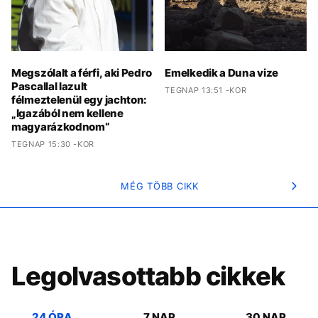
Megszólalt a férfi, aki Pedro
Emelkedik a Duna vize
Pascallal lazult
TEGNAP 13:51 -KOR
félmeztelenül egy jachton:
„Igazából nem kellene
magyarázkodnom“
TEGNAP 15:30 -KOR
MÉG TÖBB CIKK
Legolvasottabb cikkek
24 ÓRA
7 NAP
30 NAP