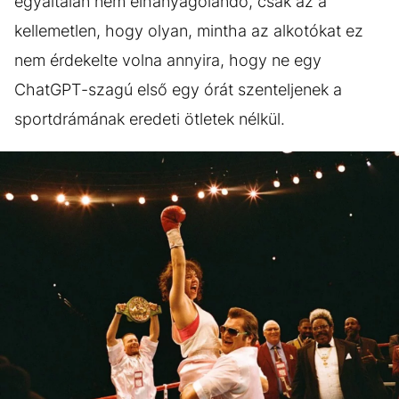
egyáltalán nem elhanyagolandó, csak az a
kellemetlen, hogy olyan, mintha az alkotókat ez
nem érdekelte volna annyira, hogy ne egy
ChatGPT-szagú első egy órát szenteljenek a
sportdrámának eredeti ötletek nélkül.