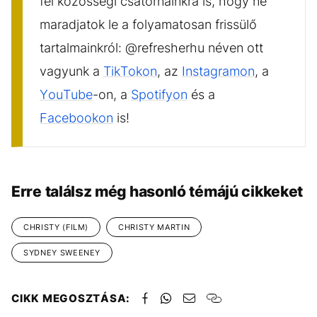
fel közösségi csatornáinkra is, hogy ne
maradjatok le a folyamatosan frissülő
tartalmainkról: @refresherhu néven ott
vagyunk a
TikTokon
, az
Instagramon
, a
YouTube
-on, a
Spotifyon
és a
Facebookon
is!
Erre találsz még hasonló témájú cikkeket
CHRISTY (FILM)
CHRISTY MARTIN
SYDNEY SWEENEY
CIKK MEGOSZTÁSA: