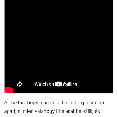
Az biztos, hogy innentől a feszültség már nem
apad, minden valahogy hitelesebbé válik, és