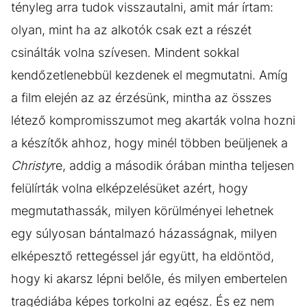
tényleg arra tudok visszautalni, amit már írtam:
olyan, mint ha az alkotók csak ezt a részét
csinálták volna szívesen. Mindent sokkal
kendőzetlenebbül kezdenek el megmutatni. Amíg
a film elején az az érzésünk, mintha az összes
létező kompromisszumot meg akarták volna hozni
a készítők ahhoz, hogy minél többen beüljenek a
Christy
re, addig a második órában mintha teljesen
felülírták volna elképzelésüket azért, hogy
megmutathassák, milyen körülményei lehetnek
egy súlyosan bántalmazó házasságnak, milyen
elképesztő rettegéssel jár együtt, ha eldöntöd,
hogy ki akarsz lépni belőle, és milyen embertelen
tragédiába képes torkolni az egész. És ez nem