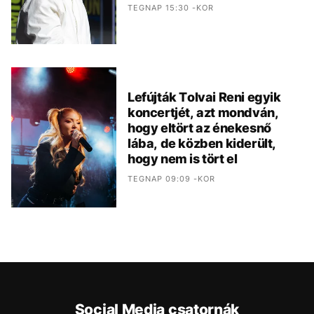
TEGNAP 15:30 -KOR
Lefújták Tolvai Reni egyik
koncertjét, azt mondván,
hogy eltört az énekesnő
lába, de közben kiderült,
hogy nem is tört el
TEGNAP 09:09 -KOR
Social Media csatornák