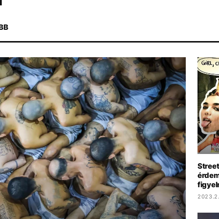
BB
DUNA
ARIANA GRANDE
CHRISTOPHER NOLAN
TIKTOK
Stree
érdeme
figyel
2023.2