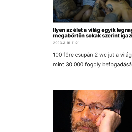
Ilyen az élet a világ egyik leg
megabörtön sokak szerint igazi
2023.3.19 11:21
100 főre csupán 2 wc jut a vil
mint 30 000 fogoly befogadásá