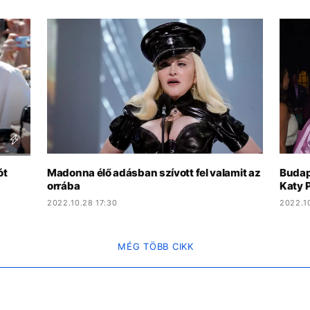
ót
Madonna élő adásban szívott fel valamit az
Budap
orrába
Katy 
2022.10.28 17:30
2022.10
MÉG TÖBB CIKK