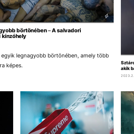
nagyobb börtönében – A salvadori
 kínzóhely
ág egyik legnagyobb börtönében, amely több
Sztár
ra képes.
akik b
2023.2.