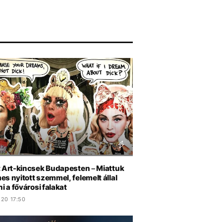
t Art-kincsek Budapesten – Miattuk
s nyitott szemmel, felemelt állal
ni a fővárosi falakat
.20 17:50