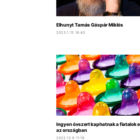
Elhunyt Tamás Gáspár Miklós
2023.1.15 16:40
Ingyen óvszert kaphatnak a fiatalok
az országban
2022.12.9 11:18