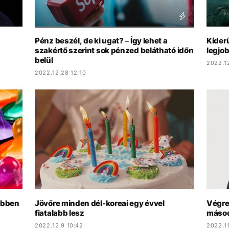
Pénz beszél, de ki ugat? – Így lehet a
Kiderü
szakértő szerint sok pénzed belátható időn
legjob
belül
2022.1
2022.12.28 12:10
 ebben
Jövőre minden dél-koreai egy évvel
Végre 
fiatalabb lesz
másodp
2022.12.9 10:42
2022.11