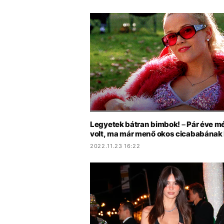
Legyetek bátran bimbok! – Pár éve mé
volt, ma már menő okos cicababának 
2022.11.23 16:22