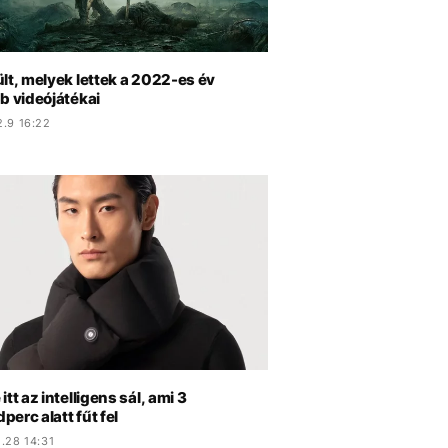
lt, melyek lettek a 2022-es év
b videójátékai
2.9 16:22
itt az intelligens sál, ami 3
erc alatt fűt fel
.28 14:31