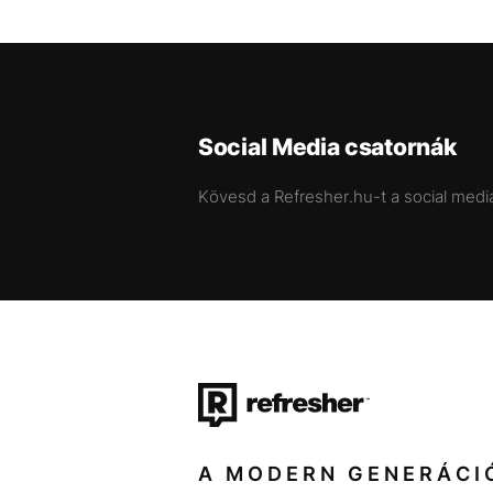
Social Media csatornák
Kövesd a Refresher.hu-t a social medi
A MODERN GENERÁCI