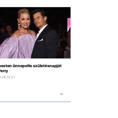
esten ünnepelte születésnapját
Perry
.26 15:21