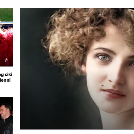
g ciki
lenni