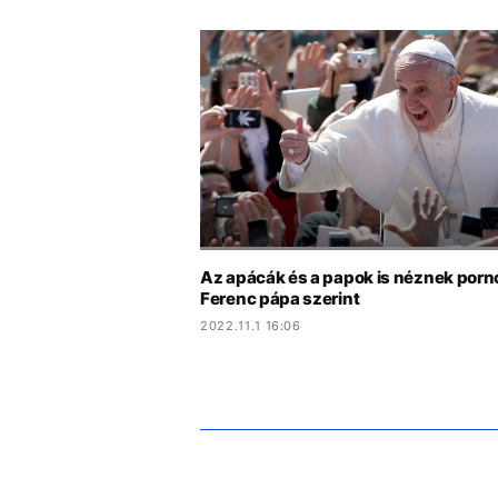
Az apácák és a papok is néznek porn
Ferenc pápa szerint
2022.11.1 16:06