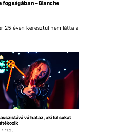
yja fogságában – Blanche
r 25 éven keresztül nem látta a
 rasszistává válhat az, aki túl sokat
játékozik
.4 11:25