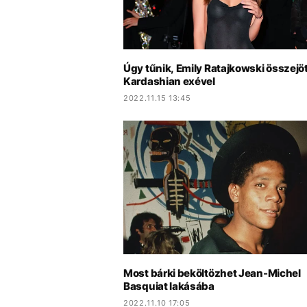
Úgy tűnik, Emily Ratajkowski összejö
Kardashian exével
2022.11.15 13:45
Most bárki beköltözhet Jean-Michel
Basquiat lakásába
2022.11.10 17:05