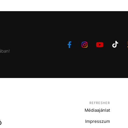
ában!
REFRESHER
Médiaajánlat
Impresszum
Ó