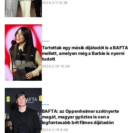
2024.3.11 8:38
Tartottak egy másik díjátadót is a BAFTA
mellett, amelyen még a Barbie is nyerni
tudott
2024.2.19 10:38
BAFTA: az Oppenheimer szétnyerte
magát, magyar győztes is van a
legfontosabb brit filmes díjátadón
2024.2.19 9:08