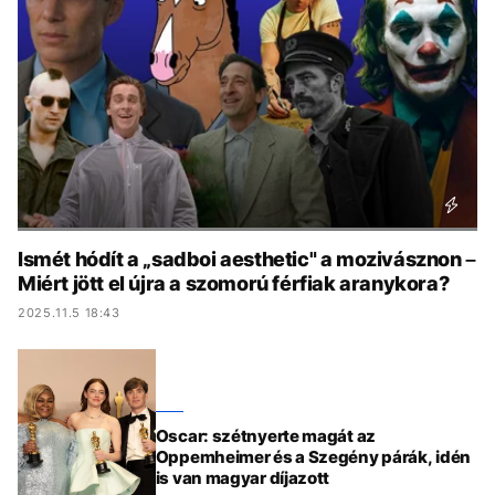
KÖZÉLET
UTAZÁS
ÉLETMÓD
DESIGN
BESZÉLGETÉSEK
ARCOK
VIDEÓ
TÖRTÉNETEK
GASZTRO
Ismét hódít a „sadboi aesthetic" a mozivásznon –
Miért jött el újra a szomorú férfiak aranykora?
2025.11.5 18:43
Oscar: szétnyerte magát az
Oppemheimer és a Szegény párák, idén
is van magyar díjazott