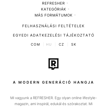
REFRESHER
KATEGÓRIÁK
Médiaajánlat
MÁS FORMÁTUMOK
Zene
Impresszum
Kiemelt tartalmak
Divat
FELHASZNÁLÁSI FELTÉTELEK
Videó
Kultúra
EGYEDI ADATKEZELÉSI TÁJÉKOZTATÓ
Kvíz
ENTR
COM
|
HU
|
CZ
|
SK
Film + sorozat
Tech-Tudomány
Sport
Társadalom
A MODERN GENERÁCIÓ HANGJA
Közélet
Mi vagyunk a REFRESHER. Egy olyan online lifestyle-
Utazás
magazin, ami inspirál, edukál és szórakoztat. Mi