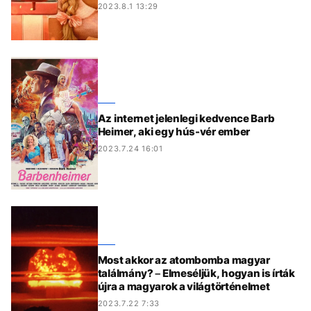
2023.8.1 13:29
Az internet jelenlegi kedvence Barb
Heimer, aki egy hús-vér ember
2023.7.24 16:01
Most akkor az atombomba magyar
találmány? – Elmeséljük, hogyan is írták
újra a magyarok a világtörténelmet
2023.7.22 7:33