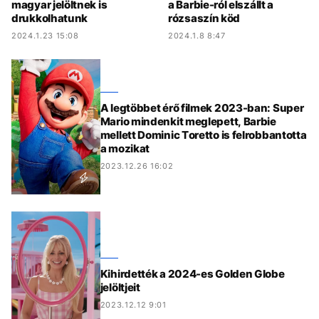
magyar jelöltnek is
a Barbie-ról elszállt a
drukkolhatunk
rózsaszín köd
2024.1.23 15:08
2024.1.8 8:47
A legtöbbet érő filmek 2023-ban: Super
Mario mindenkit meglepett, Barbie
mellett Dominic Toretto is felrobbantotta
a mozikat
2023.12.26 16:02
Kihirdették a 2024-es Golden Globe
jelöltjeit
2023.12.12 9:01