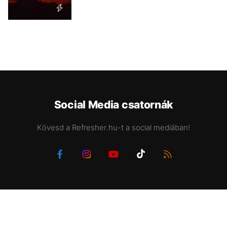
Social Media csatornák
Kövesd a Refresher.hu-t a social mediában!