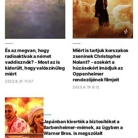
És az megvan, hogy
Miért is tartjuk korszakos
radioaktívak a német
zseninek Christopher
vaddisznók? – Most az is
Nolant? – ezekért a
kiderült, hogy valószínűleg
húzásokért imádjuk az
miért
Oppenheimer
rendezőjének filmjeit
2023.8.31 11:07
2023.8.19 8:12
Japánban kiverték a biztosítékot a
Barbenheimer-mémek, az ügyben a
Warner Bros. is megszólalt