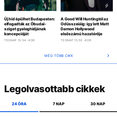
Új híd épülhet Budapesten:
A Good Will Huntingtól az
elfogadták az Óbudai-
Odüsszeiáig: így lett Matt
sziget gyaloghídjának
Damon Hollywood
koncepcióját
elsőszámú hazatérője
TEGNAP 15:54 -KOR
TEGNAP 15:50 -KOR
MÉG TÖBB CIKK
Legolvasottabb cikkek
24 ÓRA
7 NAP
30 NAP