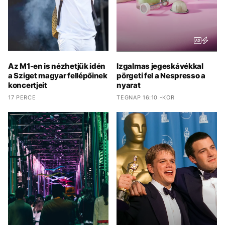
Az M1-en is nézhetjük idén
Izgalmas jegeskávékkal
a Sziget magyar fellépőinek
pörgeti fel a Nespresso a
koncertjeit
nyarat
17 PERCE
TEGNAP 16:10 -KOR