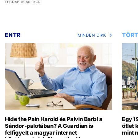
TEGNAP 15:50 -KOR
ENTR
TÖRT
MINDEN CIKK
Hide the Pain Harold és Palvin Barbi a
Egy 19
Sándor-palotában? A Guardian is
ötlet
felfigyelt a magyar internet
mint 