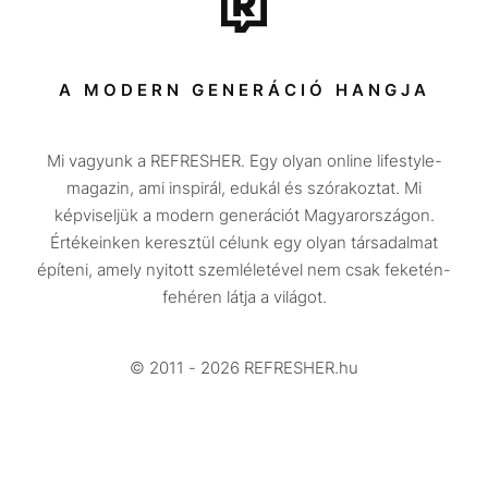
Sport
Társadalom
A MODERN GENERÁCIÓ HANGJA
Közélet
Mi vagyunk a REFRESHER. Egy olyan online lifestyle-
Utazás
magazin, ami inspirál, edukál és szórakoztat. Mi
Életmód
képviseljük a modern generációt Magyarországon.
Értékeinken keresztül célunk egy olyan társadalmat
Design
építeni, amely nyitott szemléletével nem csak feketén-
Beszélgetések
fehéren látja a világot.
Arcok
© 2011 - 2026 REFRESHER.hu
Videó
Történetek
Gasztro