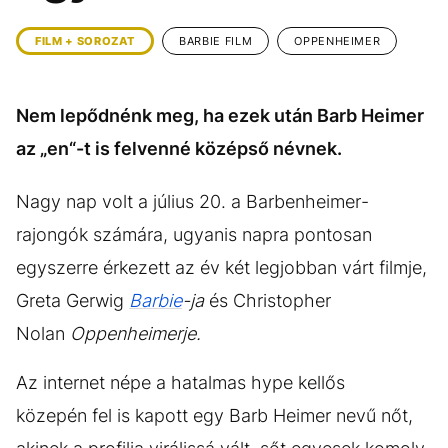
KÖZÉLET
UTAZÁS
FILM + SOROZAT
BARBIE FILM
OPPENHEIMER
ÉLETMÓD
DESIGN
BESZÉLGETÉSEK
ARCOK
Nem lepődnénk meg, ha ezek után Barb Heimer
VIDEÓ
TÖRTÉNETEK
az „en“-t is felvenné középső névnek.
GASZTRO
Nagy nap volt a július 20. a Barbenheimer-
rajongók számára, ugyanis napra pontosan
egyszerre érkezett az év két legjobban várt filmje,
Greta Gerwig
Barbie
-ja
és Christopher
Nolan
Oppenheimerje.
Az internet népe a hatalmas hype kellős
közepén fel is kapott egy Barb Heimer nevű nőt,