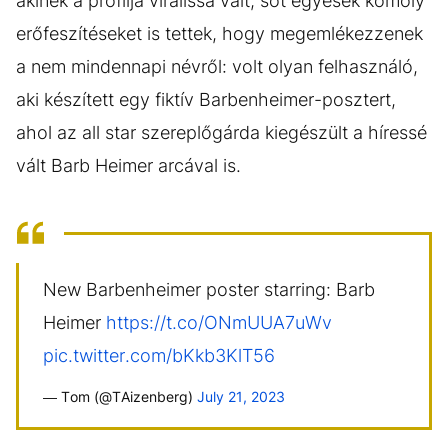
akinek a profilja virálissá vált, sőt egyesek komoly
erőfeszítéseket is tettek, hogy megemlékezzenek
a nem mindennapi névről: volt olyan felhasználó,
aki készített egy fiktív Barbenheimer-posztert,
ahol az all star szereplőgárda kiegészült a híressé
vált Barb Heimer arcával is.
New Barbenheimer poster starring: Barb
Heimer
https://t.co/ONmUUA7uWv
pic.twitter.com/bKkb3KlT56
— Tom (@TAizenberg)
July 21, 2023