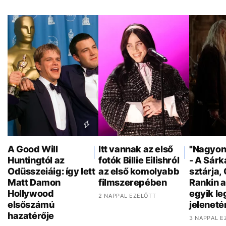
A Good Will
Itt vannak az első
"Nagyon 
Huntingtól az
fotók Billie Eilishról
- A Sár
Odüsszeiáig: így lett
az első komolyabb
sztárja,
Matt Damon
filmszerepében
Rankin a
Hollywood
egyik l
2 NAPPAL EZELŐTT
elsőszámú
jeleneté
hazatérője
3 NAPPAL E