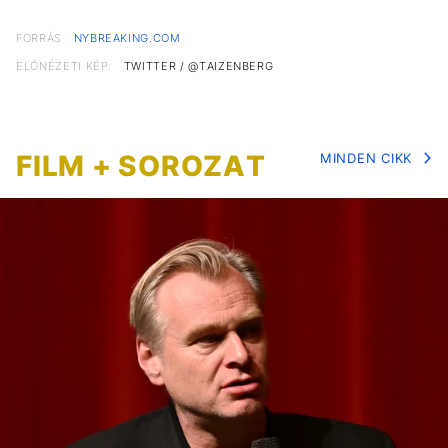
FORRÁS
NYBREAKING.COM
ELŐNÉZETI KÉP:
TWITTER / @TAIZENBERG
FILM + SOROZAT
MINDEN CIKK