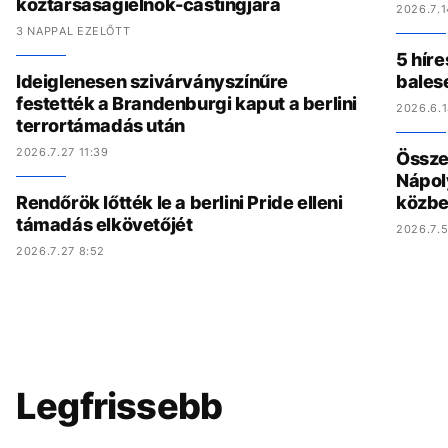
köztársaságielnök-castingjára
2026.7.1
3 NAPPAL EZELŐTT
5 híre
Ideiglenesen szivárványszínűre
bales
festették a Brandenburgi kaput a berlini
2026.6.1
terrortámadás után
2026.7.27 11:39
Összed
Nápol
Rendőrök lőtték le a berlini Pride elleni
közbe
támadás elkövetőjét
2026.7.5
2026.7.27 8:52
Legfrissebb