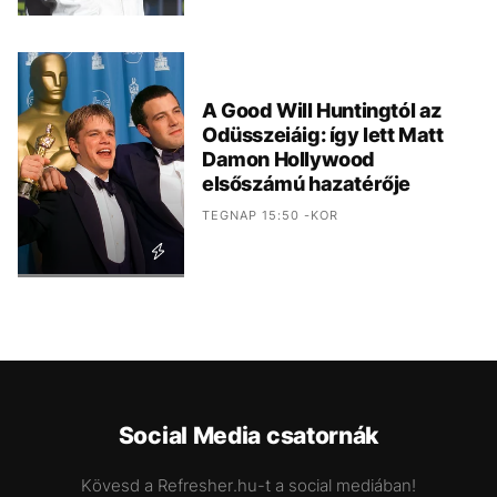
A Good Will Huntingtól az
Odüsszeiáig: így lett Matt
Damon Hollywood
elsőszámú hazatérője
TEGNAP 15:50 -KOR
Social Media csatornák
Kövesd a Refresher.hu-t a social mediában!