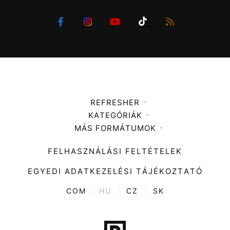
REFRESHER
KATEGÓRIÁK
Médiaajánlat
MÁS FORMÁTUMOK
Zene
Impresszum
Kiemelt tartalmak
Divat
FELHASZNÁLÁSI FELTÉTELEK
Videó
Kultúra
EGYEDI ADATKEZELÉSI TÁJÉKOZTATÓ
Kvíz
ENTR
COM
|
HU
|
CZ
|
SK
Film + sorozat
Tech-Tudomány