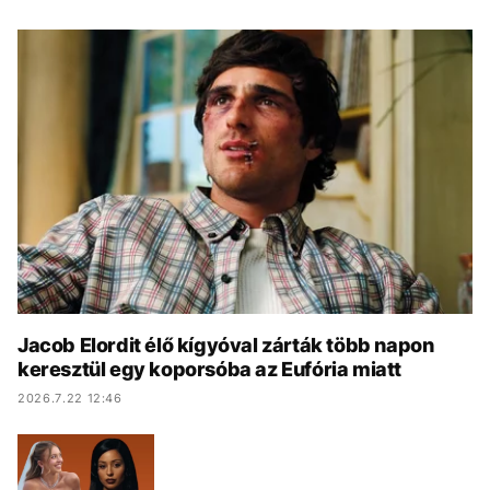
KÖZÉLET
UTAZÁS
ÉLETMÓD
DESIGN
BESZÉLGETÉSEK
ARCOK
VIDEÓ
TÖRTÉNETEK
GASZTRO
Jacob Elordit élő kígyóval zárták több napon
keresztül egy koporsóba az Eufória miatt
2026.7.22 12:46