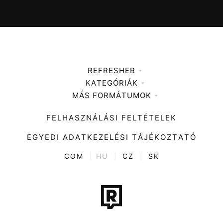
REFRESHER
KATEGÓRIÁK
Médiaajánlat
MÁS FORMÁTUMOK
Zene
Impresszum
Kiemelt tartalmak
Divat
FELHASZNÁLÁSI FELTÉTELEK
Videó
Kultúra
EGYEDI ADATKEZELÉSI TÁJÉKOZTATÓ
Kvíz
ENTR
COM
|
HU
|
CZ
|
SK
Film + sorozat
Tech-Tudomány
Sport