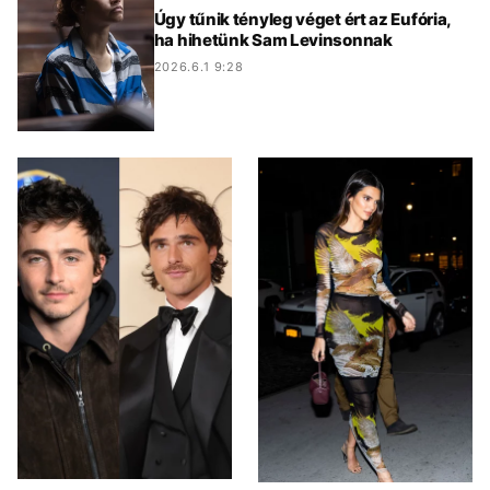
Úgy tűnik tényleg véget ért az Eufória,
ha hihetünk Sam Levinsonnak
2026.6.1 9:28