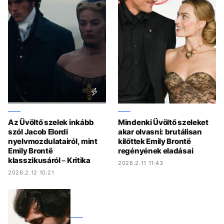
Az Üvöltő szelek inkább
Mindenki Üvöltő szeleket
szól Jacob Elordi
akar olvasni: brutálisan
nyelvmozdulatairól, mint
kilőttek Emily Brontë
Emily Brontë
regényének eladásai
klasszikusáról – Kritika
2026.2.11 11:43
2026.2.12 10:21