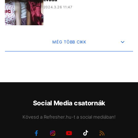
2024.3.26 11:47
MÉG TÖBB CIKK
Social Media csatornák
Kövesd a Refresher.hu-t a social mediában!