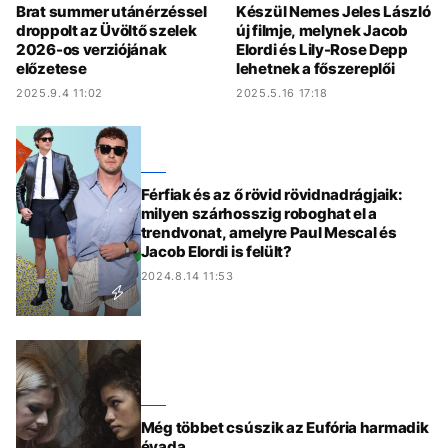
Brat summer utánérzéssel
Készül Nemes Jeles László
droppolt az Üvöltő szelek
új filmje, melynek Jacob
2026-os verziójának
Elordi és Lily-Rose Depp
előzetese
lehetnek a főszereplői
2025.9.4 11:02
2025.5.16 17:18
Férfiak és az ő rövid rövidnadrágjaik:
milyen szárhosszig roboghat el a
trendvonat, amelyre Paul Mescal és
Jacob Elordi is felült?
2024.8.14 11:53
Még többet csúszik az Eufória harmadik
évada