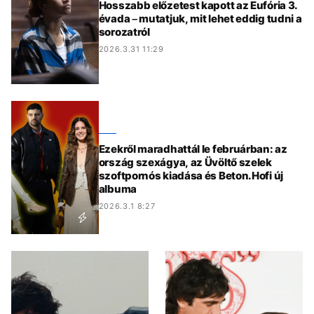
Hosszabb előzetest kapott az Eufória 3.
évada – mutatjuk, mit lehet eddig tudni a
sorozatról
2026.3.31 11:29
Ezekről maradhattál le februárban: az
ország szexágya, az Üvöltő szelek
szoftpornós kiadása és Beton.Hofi új
albuma
2026.3.1 8:27