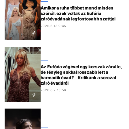
Amikor a ruha többet mond minden
szónál: ezek voltak az Eufória
záróévadának legfontosabb szettjei
2026.6.13 9:45
Az Eufória végével egy korszak zárul le,
de tényleg sokkal rosszabb lett a
harmadik évad? – Kritikánk a sorozat
záró évadáról
2026.6.2 15:56