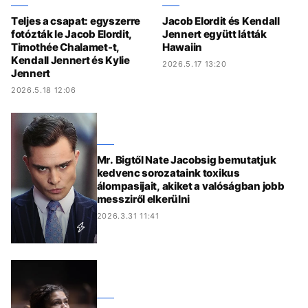
Teljes a csapat: egyszerre
Jacob Elordit és Kendall
fotózták le Jacob Elordit,
Jennert együtt látták
Timothée Chalamet-t,
Hawaiin
Kendall Jennert és Kylie
2026.5.17 13:20
Jennert
2026.5.18 12:06
Mr. Bigtől Nate Jacobsig bemutatjuk
kedvenc sorozataink toxikus
álompasijait, akiket a valóságban jobb
messziről elkerülni
2026.3.31 11:41