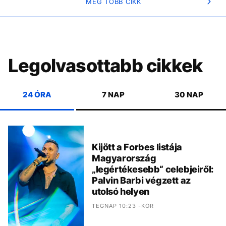
MÉG TÖBB CIKK
Legolvasottabb cikkek
24 ÓRA
7 NAP
30 NAP
Kijött a Forbes listája
Magyarország
„legértékesebb“ celebjeiről:
Palvin Barbi végzett az
utolsó helyen
TEGNAP 10:23 -KOR