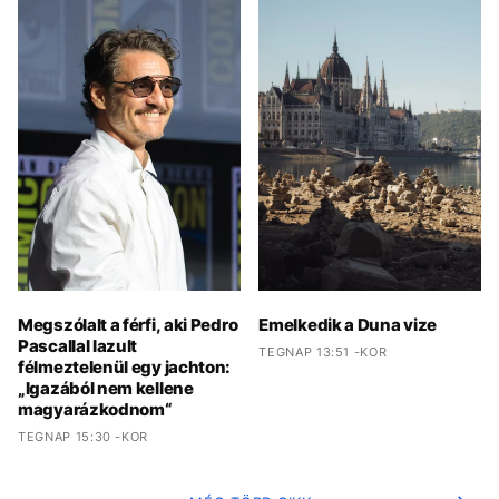
Megszólalt a férfi, aki Pedro
Emelkedik a Duna vize
Pascallal lazult
TEGNAP 13:51 -KOR
félmeztelenül egy jachton:
„Igazából nem kellene
magyarázkodnom“
TEGNAP 15:30 -KOR