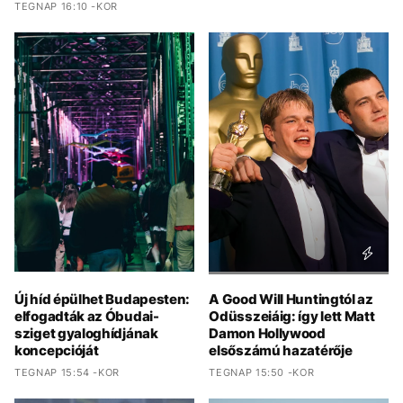
TEGNAP 16:10 -KOR
Új híd épülhet Budapesten:
A Good Will Huntingtól az
elfogadták az Óbudai-
Odüsszeiáig: így lett Matt
sziget gyaloghídjának
Damon Hollywood
koncepcióját
elsőszámú hazatérője
TEGNAP 15:54 -KOR
TEGNAP 15:50 -KOR