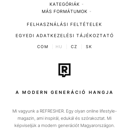
KATEGÓRIÁK
Médiaajánlat
MÁS FORMÁTUMOK
Zene
Impresszum
Kiemelt tartalmak
Divat
FELHASZNÁLÁSI FELTÉTELEK
Videó
Kultúra
EGYEDI ADATKEZELÉSI TÁJÉKOZTATÓ
Kvíz
ENTR
COM
|
HU
|
CZ
|
SK
Film + sorozat
Tech-Tudomány
Sport
Társadalom
A MODERN GENERÁCIÓ HANGJA
Közélet
Mi vagyunk a REFRESHER. Egy olyan online lifestyle-
Utazás
magazin, ami inspirál, edukál és szórakoztat. Mi
Életmód
képviseljük a modern generációt Magyarországon.