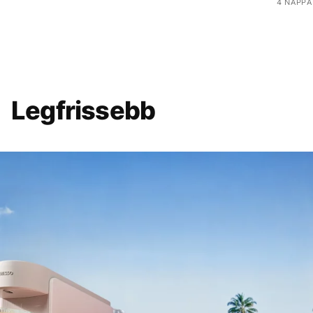
4 NAPPA
Legfrissebb