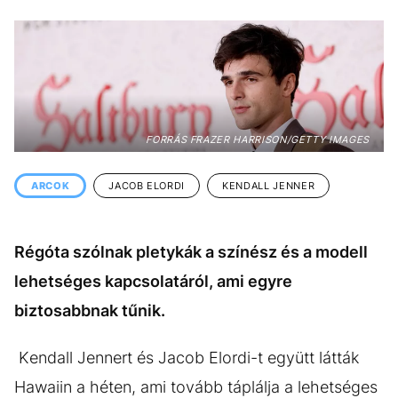
KÖZÉLET
UTAZÁS
ÉLETMÓD
DESIGN
BESZÉLGETÉSEK
ARCOK
VIDEÓ
TÖRTÉNETEK
FORRÁS FRAZER HARRISON/GETTY IMAGES
GASZTRO
ARCOK
JACOB ELORDI
KENDALL JENNER
Régóta szólnak pletykák a színész és a modell
lehetséges kapcsolatáról, ami egyre
biztosabbnak tűnik.
Kendall Jennert és Jacob Elordi-t együtt látták
Hawaiin a héten, ami tovább táplálja a lehetséges