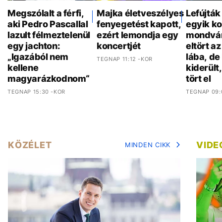
Megszólalt a férfi,
Majka életveszélyes
Lefújták
aki Pedro Pascallal
fenyegetést kapott,
egyik ko
lazult félmeztelenül
ezért lemondja egy
mondván
egy jachton:
koncertjét
eltört a
„Igazából nem
lába, de
TEGNAP 11:12 -KOR
kellene
kiderült
magyarázkodnom“
tört el
TEGNAP 15:30 -KOR
TEGNAP 09:
KÖZÉLET
VIDE
MINDEN CIKK