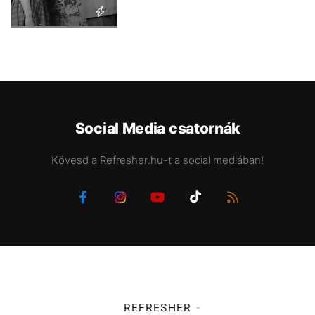
Social Media csatornák
Kövesd a Refresher.hu-t a social mediában!
REFRESHER