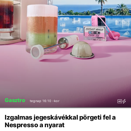
Gasztro
tegnap 16:10 -kor
Izgalmas jegeskávékkal pörgeti fel a
Nespresso a nyarat