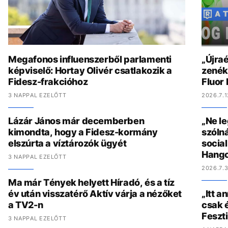
Megafonos influenszerből parlamenti
„Újraé
képviselő: Hortay Olivér csatlakozik a
zenék 
Fidesz-frakcióhoz
Fluor
3 NAPPAL EZELŐTT
2026.7.1
Lázár János már decemberben
„Ne l
kimondta, hogy a Fidesz-kormány
szólná
elszúrta a víztározók ügyét
socia
Hang
3 NAPPAL EZELŐTT
2026.7.3
Ma már Tények helyett Híradó, és a tíz
év után visszatérő Aktív várja a nézőket
„Itt a
a TV2-n
csak é
Feszt
3 NAPPAL EZELŐTT