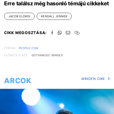
Erre találsz még hasonló témájú cikkeket
JACOB ELORDI
KENDALL JENNER
CIKK MEGOSZTÁSA:
FORRÁS
PEOPLE.COM
ELŐNÉZETI KÉP:
GOTHAM/GC IMAGES
ARCOK
MINDEN CIKK