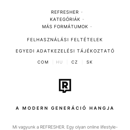
REFRESHER
KATEGÓRIÁK
Médiaajánlat
MÁS FORMÁTUMOK
Zene
Impresszum
Kiemelt tartalmak
Divat
FELHASZNÁLÁSI FELTÉTELEK
Videó
Kultúra
EGYEDI ADATKEZELÉSI TÁJÉKOZTATÓ
Kvíz
ENTR
COM
|
HU
|
CZ
|
SK
Film + sorozat
Tech-Tudomány
Sport
Társadalom
A MODERN GENERÁCIÓ HANGJA
Közélet
Mi vagyunk a REFRESHER. Egy olyan online lifestyle-
Utazás