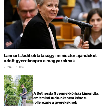
KÖZÉLET
UTAZÁS
ÉLETMÓD
DESIGN
BESZÉLGETÉSEK
ARCOK
VIDEÓ
TÖRTÉNETEK
GASZTRO
Lannert Judit oktatásügyi miniszter ajándékot
adott gyereknapra a magyaroknak
2026.5.31 11:49
A Bethesda Gyermekkórház kimondta,
amit mind tudtunk: nem kéne e-
rollereznie a gyerekeknek