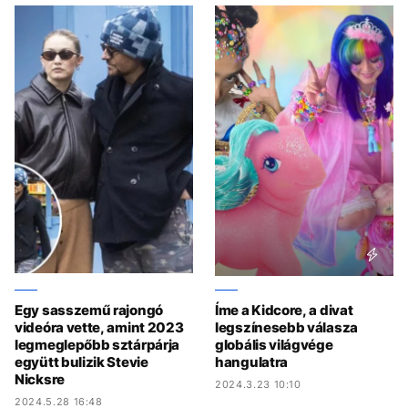
Egy sasszemű rajongó
Íme a Kidcore, a divat
videóra vette, amint 2023
legszínesebb válasza
legmeglepőbb sztárpárja
globális világvége
együtt bulizik Stevie
hangulatra
Nicksre
2024.3.23 10:10
2024.5.28 16:48