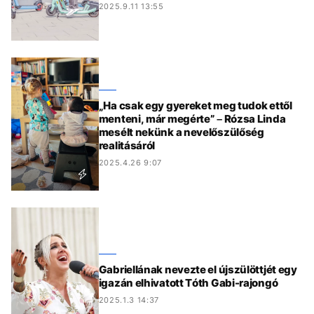
2025.9.11 13:55
„Ha csak egy gyereket meg tudok ettől
menteni, már megérte” – Rózsa Linda
mesélt nekünk a nevelőszülőség
realitásáról
2025.4.26 9:07
Gabriellának nevezte el újszülöttjét egy
igazán elhivatott Tóth Gabi-rajongó
2025.1.3 14:37