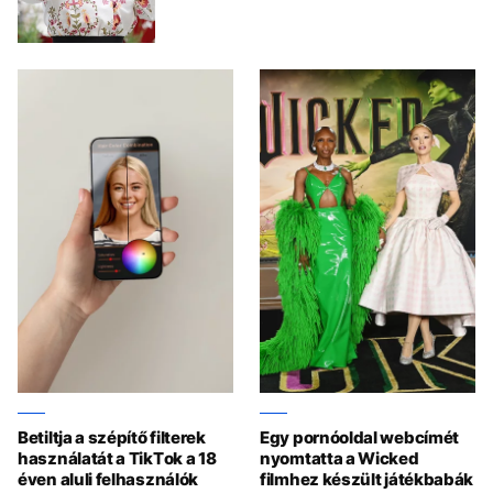
Betiltja a szépítő filterek
Egy pornóoldal webcímét
használatát a TikTok a 18
nyomtatta a Wicked
éven aluli felhasználók
filmhez készült játékbabák