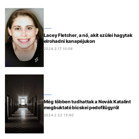
Lacey Fletcher, a nő, akit szülei hagytak
elrohadni kanapéjukon
2024.3.17 10:06
Még többen tudhattak a Novák Katalint
megbuktató bicskei pedofilügyről
2024.2.22 13:40