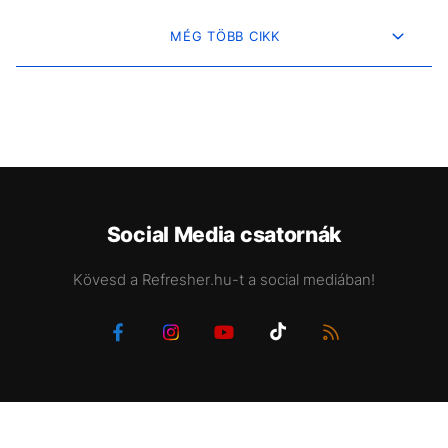
MÉG TÖBB CIKK
Social Media csatornák
Kövesd a Refresher.hu-t a social mediában!