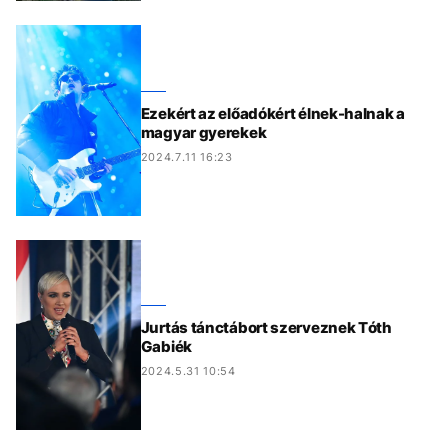
Ezekért az előadókért élnek-halnak a
magyar gyerekek
2024.7.11 16:23
Jurtás tánctábort szerveznek Tóth
Gabiék
2024.5.31 10:54