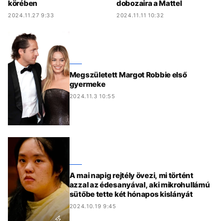
körében
dobozaira a Mattel
2024.11.27 9:33
2024.11.11 10:32
Megszületett Margot Robbie első
gyermeke
2024.11.3 10:55
A mai napig rejtély övezi, mi történt
azzal az édesanyával, aki mikrohullámú
sütőbe tette két hónapos kislányát
2024.10.19 9:45