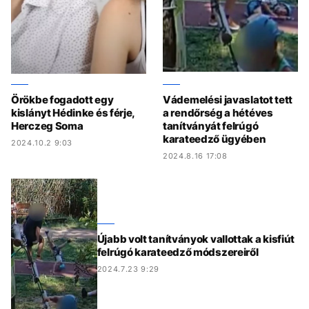
Örökbe fogadott egy
Vádemelési javaslatot tett
kislányt Hédinke és férje,
a rendőrség a hétéves
Herczeg Soma
tanítványát felrúgó
karateedző ügyében
2024.10.2 9:03
2024.8.16 17:08
Újabb volt tanítványok vallottak a kisfiút
felrúgó karateedző módszereiről
2024.7.23 9:29