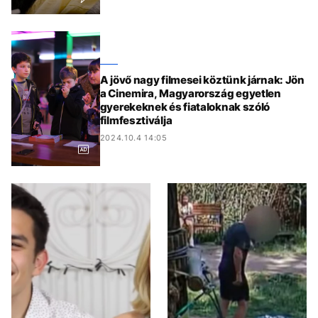
A jövő nagy filmesei köztünk járnak: Jön
a Cinemira, Magyarország egyetlen
gyerekeknek és fiataloknak szóló
filmfesztiválja
2024.10.4 14:05