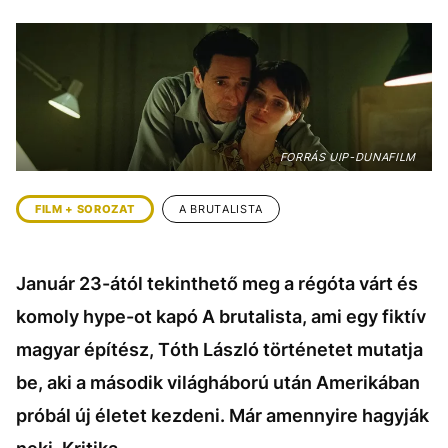
KÖZÉLET
UTAZÁS
ÉLETMÓD
DESIGN
BESZÉLGETÉSEK
ARCOK
VIDEÓ
TÖRTÉNETEK
FORRÁS UIP-DUNAFILM
GASZTRO
FILM + SOROZAT
A BRUTALISTA
Január 23-ától tekinthető meg a régóta várt és
komoly hype-ot kapó A brutalista, ami egy fiktív
magyar építész, Tóth László történetet mutatja
be, aki a második világháború után Amerikában
próbál új életet kezdeni. Már amennyire hagyják