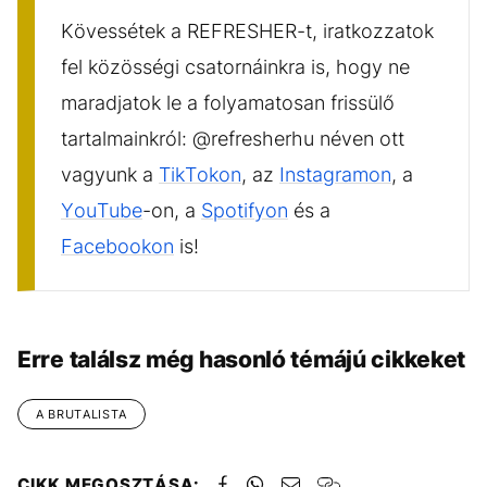
Kövessétek a REFRESHER-t, iratkozzatok
fel közösségi csatornáinkra is, hogy ne
maradjatok le a folyamatosan frissülő
tartalmainkról: @refresherhu néven ott
vagyunk a
TikTokon
, az
Instagramon
, a
YouTube
-on, a
Spotifyon
és a
Facebookon
is!
Erre találsz még hasonló témájú cikkeket
A BRUTALISTA
CIKK MEGOSZTÁSA: