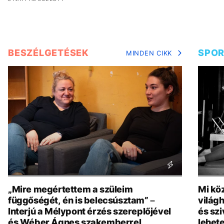
BESZÉLGETÉSEK
SPO
MINDEN CIKK
„Mire megértettem a szüleim
Mi köz
függőségét, én is belecsúsztam” –
világh
Interjú a Mélypont érzés szereplőjével
és szi
és Wéber Ágnes szakemberrel
lehete