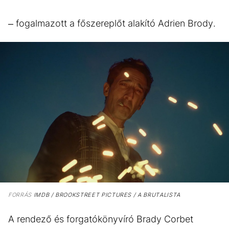
– fogalmazott a főszereplőt alakító Adrien Brody.
FORRÁS
IMDB / BROOKSTREET PICTURES / A BRUTALISTA
A rendező és forgatókönyvíró Brady Corbet