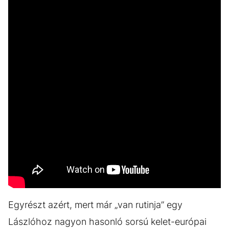
Egyrészt azért, mert már „van rutinja” egy
Lászlóhoz nagyon hasonló sorsú kelet-európai