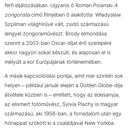
férfi eljátszásában. Ugyanis ő Roman Polanski
A
zongorista
című filmjében ő alakította Władysław
Szpilman világhírűvé vált, zsidó származású
lengyel zongoraművészt. Brody elmondása
szerint a 2003-ban Oscar-díjat érő szerepére
akkor nagyon sokat készült, és alaposan el is
mélyült a kor Európájának történelmében.
A másik kapcsolódási pontja, amit már szintén sok
helyen – például január elején a Golden Globe-díja
átvétele közben is – említett, hogy az édesanyja,
az elismert fotóművész, Sylvia Plachy is magyar
származású, aki 1956-ban, a forradalom után egy
hónappal szökött ki a családjával New Yorkba.