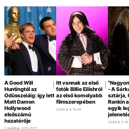
A Good Will
Itt vannak az első
"Nagyon 
Huntingtól az
fotók Billie Eilishról
- A Sár
Odüsszeiáig: így lett
az első komolyabb
sztárja,
Matt Damon
filmszerepében
Rankin a
Hollywood
egyik l
2026.8.4 10:41
elsőszámú
jeleneté
hazatérője
2026.8.3 16
3 NAPPAL EZELŐTT