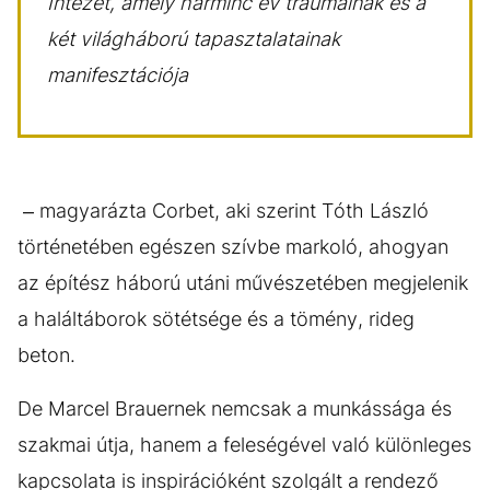
Intézet, amely harminc év traumáinak és a
két világháború tapasztalatainak
manifesztációja
– magyarázta Corbet, aki szerint Tóth László
történetében egészen szívbe markoló, ahogyan
az építész háború utáni művészetében megjelenik
a haláltáborok sötétsége és a tömény, rideg
beton.
De Marcel Brauernek nemcsak a munkássága és
szakmai útja, hanem a feleségével való különleges
kapcsolata is inspirációként szolgált a rendező