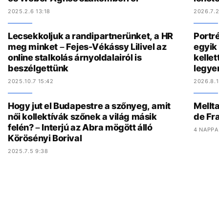
2025.2.6 13:18
2026.7.2
Lecsekkoljuk a randipartnerünket, a HR
Portré
meg minket – Fejes-Vékássy Lilivel az
egyik 
online stalkolás árnyoldalairól is
kelle
beszélgettünk
legye
2025.10.7 15:42
2026.8.1
Hogy jut el Budapestre a szőnyeg, amit
Mellta
női kollektívák szőnek a világ másik
de Fr
felén? – Interjú az Abra mögött álló
4 NAPPA
Körösényi Borival
2025.7.5 9:38