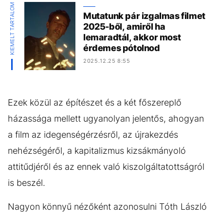
KIEMELT TARTALOM
Mutatunk pár izgalmas filmet
2025-ből, amiről ha
lemaradtál, akkor most
érdemes pótolnod
2025.12.25 8:55
Ezek közül az építészet és a két főszereplő
házassága mellett ugyanolyan jelentős, ahogyan
a film az idegenségérzésről, az újrakezdés
nehézségéről, a kapitalizmus kizsákmányoló
attitűdjéről és az ennek való kiszolgáltatottságról
is beszél.
Nagyon könnyű nézőként azonosulni Tóth László