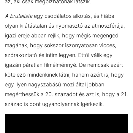
az, aki csak megbízhatónak látszik.
A brutalista
egy csodálatos alkotás, és hiába
olyan kilátástalan és nyomasztó az atmoszférája,
igazi ereje abban rejlik, hogy mégis megengedi
magának, hogy sokszor iszonyatosan vicces,
szórakoztató és intim legyen. Ettől válik egy
igazán páratlan filmélménnyé. De nemcsak ezért
kötelező mindenkinek látni, hanem azért is, hogy
egy ilyen nagyszabású mozi által jobban
megérthessük a 20. századot és azt is, hogy a 21.
század is pont ugyanolyannak ígérkezik.