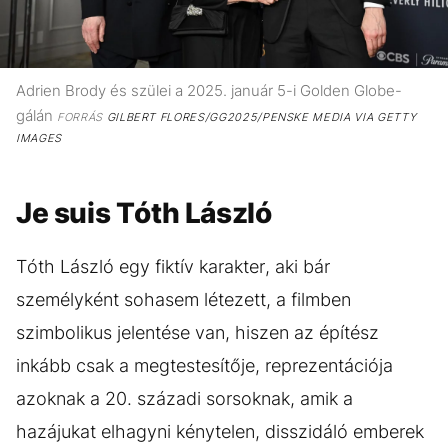
Adrien Brody és szülei a 2025. január 5-i Golden Globe-
gálán
FORRÁS
GILBERT FLORES/GG2025/PENSKE MEDIA VIA GETTY
IMAGES
Je suis Tóth László
Tóth László egy fiktív karakter, aki bár
személyként sohasem létezett, a filmben
szimbolikus jelentése van, hiszen az építész
inkább csak a megtestesítője, reprezentációja
azoknak a 20. századi sorsoknak, amik a
hazájukat elhagyni kénytelen, disszidáló emberek