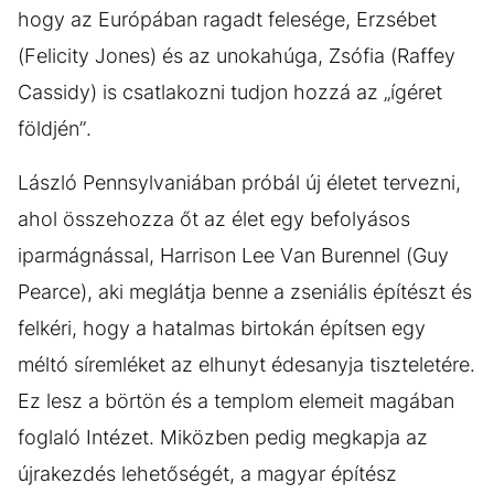
hogy az Európában ragadt felesége, Erzsébet
(Felicity Jones) és az unokahúga, Zsófia (Raffey
Cassidy) is csatlakozni tudjon hozzá az „ígéret
földjén”.
László Pennsylvaniában próbál új életet tervezni,
ahol összehozza őt az élet egy befolyásos
iparmágnással, Harrison Lee Van Burennel (Guy
Pearce), aki meglátja benne a zseniális építészt és
felkéri, hogy a hatalmas birtokán építsen egy
méltó síremléket az elhunyt édesanyja tiszteletére.
Ez lesz a börtön és a templom elemeit magában
foglaló Intézet. Miközben pedig megkapja az
újrakezdés lehetőségét, a magyar építész