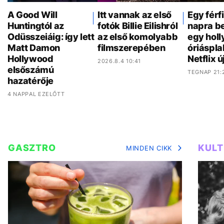
A Good Will
Itt vannak az első
Egy férf
Huntingtól az
fotók Billie Eilishról
napra be
Odüsszeiáig: így lett
az első komolyabb
egy hol
Matt Damon
filmszerepében
óriáspla
Hollywood
Netflix ú
2026.8.4 10:41
elsőszámú
TEGNAP 21:
hazatérője
4 NAPPAL EZELŐTT
GASZTRO
KUL
MINDEN CIKK