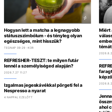
Hogyan lett a matcha a legnagyobb
Miért
státuszszimbólum - és tényleg olyan
válas
egészséges, mint hisszük?
ember
témát
TEGNAP 09:29 -KOR
2026.8.2
REFRESHER-TESZT: te milyen futár
lennél a személyiséged alapján?
REFRE
faragt
2026.7.27 11:27
képző
2026.8.2
Izgalmas jegeskávékkal pörgeti fel a
Nespresso a nyarat
Jenna 
4 NAPPAL EZELŐTT
összmű
ahol c