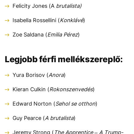
Felicity Jones (A
brutalista)
Isabella Rossellini (
Konklávé
)
Zoe Saldana (
Emilia Pérez
)
Legjobb férfi mellékszereplő:
Yura Borisov (
Anora
)
Kieran Culkin (
Rokonszenvedés
)
Edward Norton (
Sehol se otthon
)
Guy Pearce (
A brutalista
)
Jeremy Strong (
The Apprentice – A Trump-