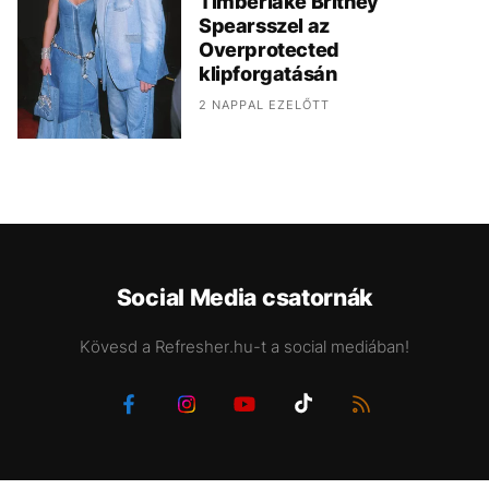
Timberlake Britney
Spearsszel az
Overprotected
klipforgatásán
2 NAPPAL EZELŐTT
Social Media csatornák
Kövesd a Refresher.hu-t a social mediában!