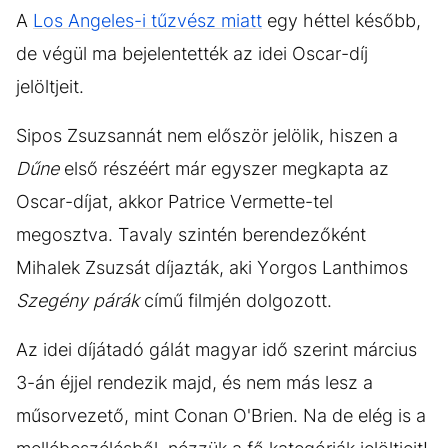
A
Los Angeles-i tűzvész miatt
egy héttel később,
de végül ma bejelentették az idei Oscar-díj
jelöltjeit.
Sipos Zsuzsannát nem először jelölik, hiszen a
Dűne
első részéért már egyszer megkapta az
Oscar-díjat, akkor Patrice Vermette-tel
megosztva. Tavaly szintén berendezőként
Mihalek Zsuzsát díjazták, aki Yorgos Lanthimos
Szegény párák
című filmjén dolgozott.
Az idei díjátadó gálát magyar idő szerint március
3-án éjjel rendezik majd, és nem más lesz a
műsorvezető, mint Conan O'Brien. Na de elég is a