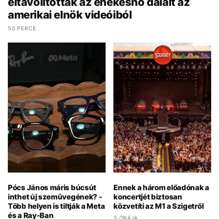
eltávolították az énekesnő dalait az
amerikai elnök videóiból
50 PERCE
Pócs János máris búcsút
Ennek a három előadónak a
inthet új szemüvegének? -
koncertjét biztosan
Több helyen is tiltják a Meta
közvetíti az M1 a Szigetről
és a Ray-Ban
3 ÓRÁJA