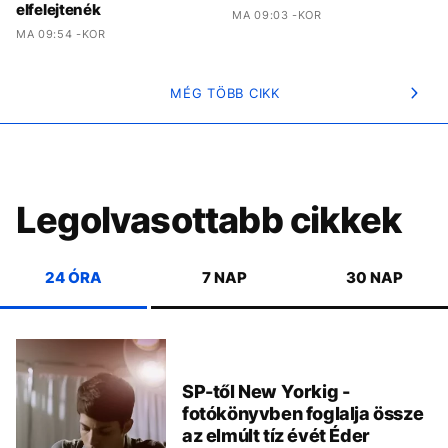
elfelejtenék
MA 09:03 -KOR
MA 09:54 -KOR
MÉG TÖBB CIKK
Legolvasottabb cikkek
24 ÓRA
7 NAP
30 NAP
SP-től New Yorkig -
fotókönyvben foglalja össze
az elmúlt tíz évét Éder