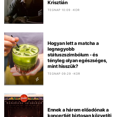
Krisztián
TEGNAP 10:09 -KOR
Hogyan lett a matcha a
legnagyobb
státuszszimbólum - és
tényleg olyan egészséges,
mint hisszük?
TEGNAP 09:29 -KOR
Ennek a három előadónak a
koncertjét biztosan közvetíti