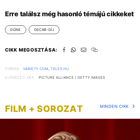
Erre találsz még hasonló témájú cikkeket
DŰNE
OSCAR-DÍJ
CIKK MEGOSZTÁSA:
FORRÁS
VARIETY.COM
,
TELEX.HU
ELŐNÉZETI KÉP:
PICTURE ALLIANCE / GETTY IMAGES
FILM + SOROZAT
MINDEN CIKK