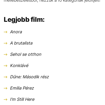
mellébeszélésből, nézzük a fő kategóriák jelöltjeit!
Legjobb film:
Anora
A brutalista
Sehol se otthon
Konklávé
Dűne: Második rész
Emilia Pérez
I’m Still Here