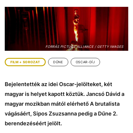
KÖZÉLET
UTAZÁS
ÉLETMÓD
DESIGN
BESZÉLGETÉSEK
ARCOK
VIDEÓ
TÖRTÉNETEK
FORRÁS PICTURE ALLIANCE / GETTY IMAGES
GASZTRO
FILM + SOROZAT
DŰNE
OSCAR-DÍJ
Bejelentették az idei Oscar-jelölteket, két
magyar is helyet kapott köztük. Jancsó Dávid a
magyar mozikban mától elérhető A brutalista
vágásáért, Sipos Zsuzsanna pedig a Dűne 2.
berendezéséért jelölt.