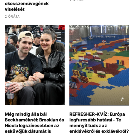
okosszemüvegének
viselését
2 ÓRÁJA
Még mindig áll a bál
REFRESHER-KVÍZ: Európa
Beckhaméknél: Brooklyn és
legfurcsább határai - Te
Nicola legszívesebben az
mennyit tudsz az
esküvőjük dátumát is
enklávékról és exklávékról?