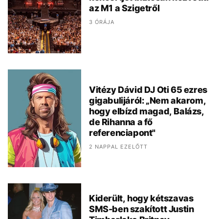
az M1 a Szigetről
3 ÓRÁJA
Vitézy Dávid DJ Oti 65 ezres
gigabulijáról: „Nem akarom,
hogy elbízd magad, Balázs,
de Rihanna a fő
referenciapont"
2 NAPPAL EZELŐTT
Kiderült, hogy kétszavas
SMS-ben szakított Justin