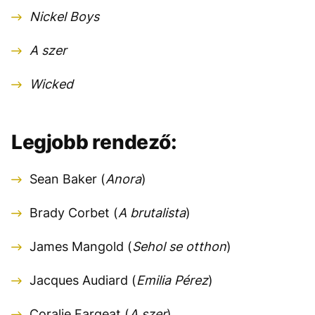
Nickel Boys
A szer
Wicked
Legjobb rendező:
Sean Baker (
Anora
)
Brady Corbet (
A brutalista
)
James Mangold (
Sehol se otthon
)
Jacques Audiard (
Emilia Pérez
)
Coralie Fargeat (
A szer
)