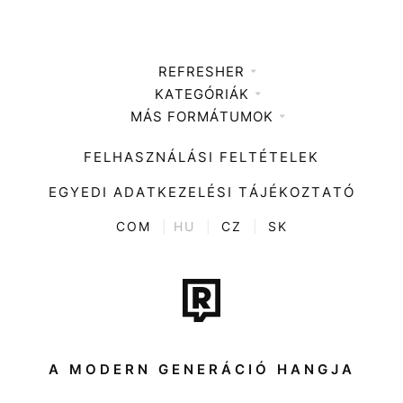
REFRESHER
KATEGÓRIÁK
Médiaajánlat
MÁS FORMÁTUMOK
Zene
Impresszum
Kiemelt tartalmak
Divat
FELHASZNÁLÁSI FELTÉTELEK
Videó
Kultúra
EGYEDI ADATKEZELÉSI TÁJÉKOZTATÓ
Kvíz
ENTR
COM
|
HU
|
CZ
|
SK
Film + sorozat
Tech-Tudomány
Sport
Társadalom
A MODERN GENERÁCIÓ HANGJA
Közélet