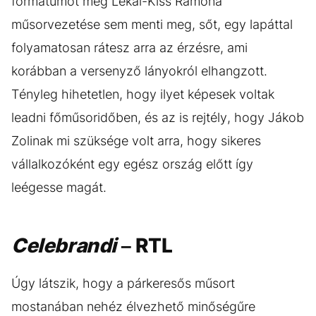
formátumot még Lékai-Kiss Ramóna
műsorvezetése sem menti meg, sőt, egy lapáttal
folyamatosan rátesz arra az érzésre, ami
korábban a versenyző lányokról elhangzott.
Tényleg hihetetlen, hogy ilyet képesek voltak
leadni főműsoridőben, és az is rejtély, hogy Jákob
Zolinak mi szüksége volt arra, hogy sikeres
vállalkozóként egy egész ország előtt így
leégesse magát.
Celebrandi
– RTL
Úgy látszik, hogy a párkeresős műsort
mostanában nehéz élvezhető minőségűre