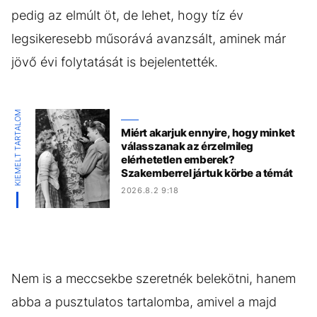
pedig az elmúlt öt, de lehet, hogy tíz év
legsikeresebb műsorává avanzsált, aminek már
jövő évi folytatását is bejelentették.
KIEMELT TARTALOM
Miért akarjuk ennyire, hogy minket
válasszanak az érzelmileg
elérhetetlen emberek?
Szakemberrel jártuk körbe a témát
2026.8.2 9:18
Nem is a meccsekbe szeretnék belekötni, hanem
abba a pusztulatos tartalomba, amivel a majd