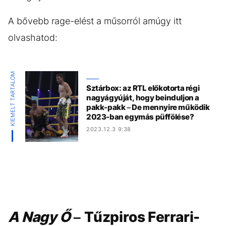
A bővebb rage-elést a műsorról amúgy itt
olvashatod:
KIEMELT TARTALOM
Sztárbox: az RTL előkotorta régi
nagyágyúját, hogy beinduljon a
pakk-pakk – De mennyire működik
2023-ban egymás püffölése?
2023.12.3 9:38
A Nagy Ő
– Tűzpiros Ferrari-