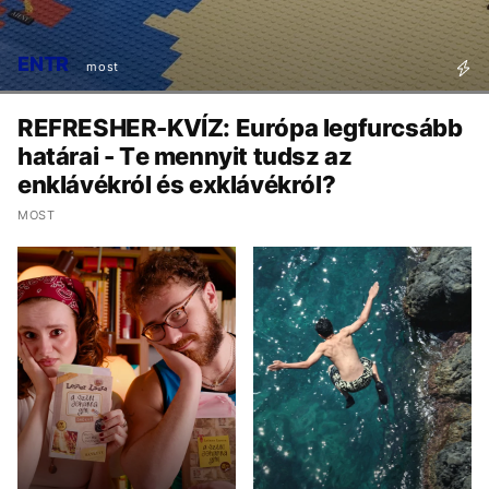
ENTR
most
REFRESHER-KVÍZ: Európa legfurcsább
határai - Te mennyit tudsz az
enklávékról és exklávékról?
MOST