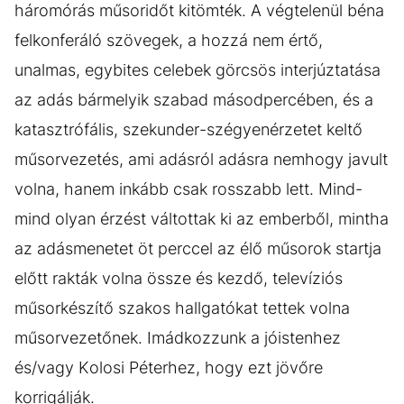
háromórás műsoridőt kitömték. A végtelenül béna
felkonferáló szövegek, a hozzá nem értő,
unalmas, egybites celebek görcsös interjúztatása
az adás bármelyik szabad másodpercében, és a
katasztrófális, szekunder-szégyenérzetet keltő
műsorvezetés, ami adásról adásra nemhogy javult
volna, hanem inkább csak rosszabb lett. Mind-
mind olyan érzést váltottak ki az emberből, mintha
az adásmenetet öt perccel az élő műsorok startja
előtt rakták volna össze és kezdő, televíziós
műsorkészítő szakos hallgatókat tettek volna
műsorvezetőnek. Imádkozzunk a jóistenhez
és/vagy Kolosi Péterhez, hogy ezt jövőre
korrigálják.