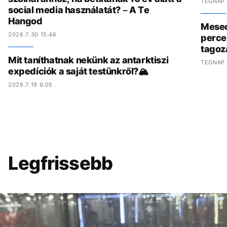
TEGNAP 
social media használatát? – A Te
Hangod
Meseo
2026.7.30 15:46
perce
tagoz
Mit taníthatnak nekünk az antarktiszi
TEGNAP 
expedíciók a saját testünkről?🏔️
2026.7.19 9:05
Legfrissebb