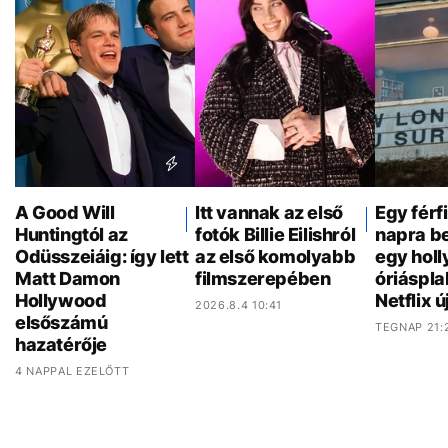
A Good Will
Itt vannak az első
Egy férf
Huntingtól az
fotók Billie Eilishról
napra be
Odüsszeiáig: így lett
az első komolyabb
egy hol
Matt Damon
filmszerepében
óriáspla
Hollywood
Netflix ú
2026.8.4 10:41
elsőszámú
TEGNAP 21:
hazatérője
4 NAPPAL EZELŐTT