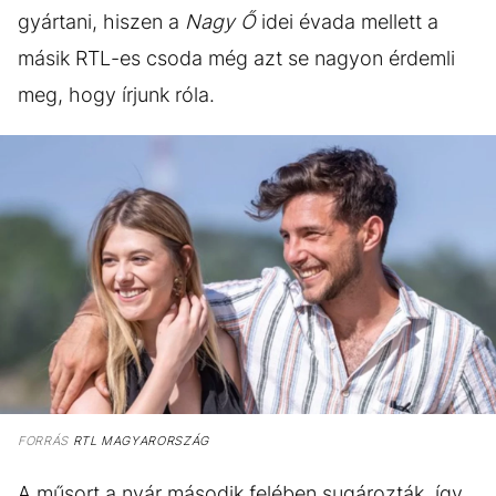
gyártani, hiszen a
Nagy Ő
idei évada mellett a
másik RTL-es csoda még azt se nagyon érdemli
meg, hogy írjunk róla.
FORRÁS
RTL MAGYARORSZÁG
A műsort a nyár második felében sugározták, így