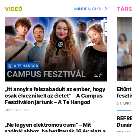
VIDEÓ
TÁR
MINDEN CIKK
„Itt annyira felszabadult az ember, hogy
Eltűnt
csak élvezni kell az életet” – A Campus
feszti
Fesztiválon jártunk – A Te Hangod
3 NAPPA
2026.8.2 9:17
REFRE
„Ne legyen elektromos cumi” – Mit
Dunár
szólnál ahhoz, ha betiltanák 16 év alatt a