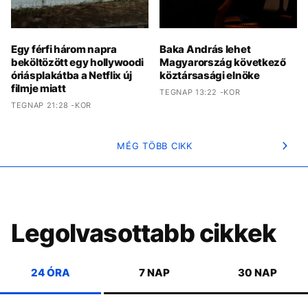
Egy férfi három napra
Baka András lehet
beköltözött egy hollywoodi
Magyarország következő
óriásplakátba a Netflix új
köztársasági elnöke
filmje miatt
TEGNAP 13:22 -KOR
TEGNAP 21:28 -KOR
MÉG TÖBB CIKK
Legolvasottabb cikkek
24 ÓRA
7 NAP
30 NAP