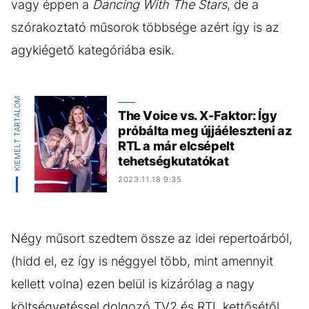
vagy éppen a
Dancing With The Stars
, de a
szórakoztató műsorok többsége azért így is az
agykiégető kategóriába esik.
KIEMELT TARTALOM
The Voice vs. X-Faktor: Így
próbálta meg újjáéleszteni az
RTL a már elcsépelt
tehetségkutatókat
2023.11.18 9:35
Négy műsort szedtem össze az idei repertoárból,
(hidd el, ez így is néggyel több, mint amennyit
kellett volna) ezen belül is kizárólag a nagy
költségvetéssel dolgozó TV2 és RTL kettősétől,