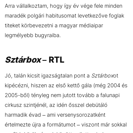
Arra vállalkoztam, hogy így év vége fele minden
maradék polgári habitusomat levetkezőve foglak
titeket körbevezetni a magyar médiaipar
legmélyebb bugyraiba.
Sztárbox
– RTL
Jó, talán kicsit igazságtalan pont a
Sztárbox
ot
kipécézni, hiszen az első kettő gála (még 2004 és
2005-ből) tényleg nem jutott tovább a falunapi
cirkusz szintjénél, az idén ősszel debütáló
harmadik évad – ami versenysorozatként
értelmezte újra a formátumot – viszont már sokkal