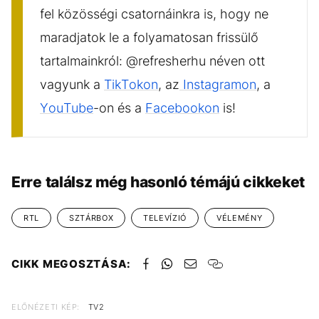
fel közösségi csatornáinkra is, hogy ne
maradjatok le a folyamatosan frissülő
tartalmainkról: @refresherhu néven ott
vagyunk a
TikTokon
, az
Instagramon
, a
YouTube
-on és a
Facebookon
is!
Erre találsz még hasonló témájú cikkeket
RTL
SZTÁRBOX
TELEVÍZIÓ
VÉLEMÉNY
CIKK MEGOSZTÁSA:
ELŐNÉZETI KÉP:
TV2