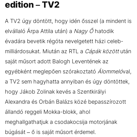
edition – TV2
A TV2 úgy döntött, hogy idén ősszel (a mindent is
elvállaló Árpa Attila után) a
Nagy Ő
hatodik
évadára bevetik régóta nevelgetett házi celeb-
milliárdosukat. Miután az RTL a
Cápák között
után
saját műsort adott Balogh Leventének az
egyébként meglepően szórakoztató
Álommeló
val,
a TV2 sem hagyhatta annyiban és úgy döntöttek,
hogy Jákob Zolinak kevés a Szentkirályi
Alexandra és Orbán Balázs közé bepasszírozott
állandó reggeli Mokka-blokk, ahol
meghallgathatjuk a csodakocsija motorjának
búgását – ő is saját műsort érdemel.