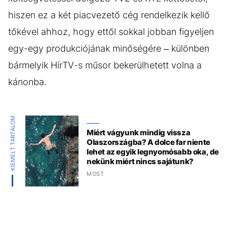
hiszen ez a két piacvezető cég rendelkezik kellő
tőkével ahhoz, hogy ettől sokkal jobban figyeljen
egy-egy produkciójának minőségére – különben
bármelyik HírTV-s műsor bekerülhetett volna a
kánonba.
KIEMELT TARTALOM
Miért vágyunk mindig vissza
Olaszországba? A dolce far niente
lehet az egyik legnyomósabb oka, de
nekünk miért nincs sajátunk?
MOST