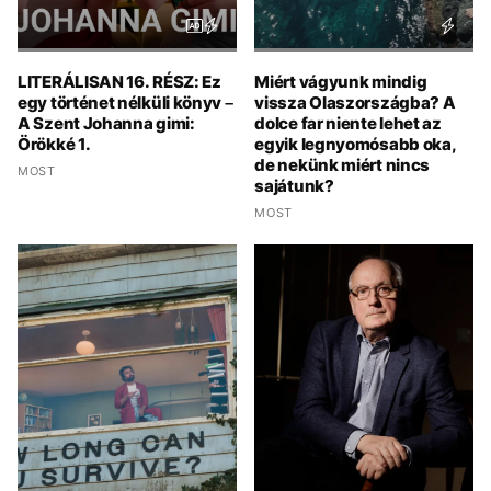
LITERÁLISAN 16. RÉSZ: Ez
Miért vágyunk mindig
egy történet nélküli könyv –
vissza Olaszországba? A
A Szent Johanna gimi:
dolce far niente lehet az
Örökké 1.
egyik legnyomósabb oka,
de nekünk miért nincs
MOST
sajátunk?
MOST