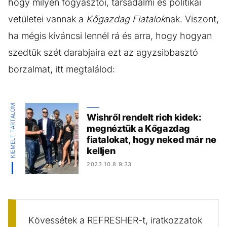
hogy milyen fogyasztói, társadalmi és politikai
vetületei vannak a
Kőgazdag Fiatalok
nak. Viszont,
ha mégis kíváncsi lennél rá és arra, hogy hogyan
szedtük szét darabjaira ezt az agyzsibbasztó
borzalmat, itt megtalálod:
KIEMELT TARTALOM
Wishről rendelt rich kidek:
megnéztük a Kőgazdag
fiatalokat, hogy neked már ne
kelljen
2023.10.8 9:33
Kövessétek a REFRESHER-t, iratkozzatok