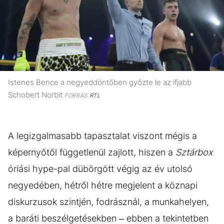
Istenes Bence a negyeddöntőben győzte le az ifjabb
Schobert Norbit
FORRÁS
RTL
A legizgalmasabb tapasztalat viszont mégis a
képernyőtől függetlenül zajlott, hiszen a
Sztárbox
óriási hype-pal dübörgött végig az év utolsó
negyedében, hétről hétre megjelent a köznapi
diskurzusok szintjén, fodrásznál, a munkahelyen,
a baráti beszélgetésekben – ebben a tekintetben