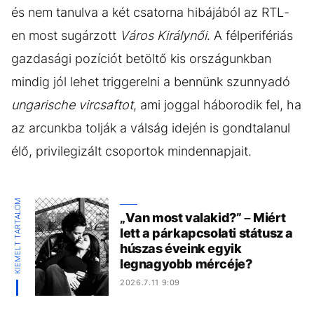
és nem tanulva a két csatorna hibájából az RTL-
en most sugárzott
Város Királynői
. A félperifériás
gazdasági pozíciót betöltő kis országunkban
mindig jól lehet triggerelni a bennünk szunnyadó
ungarische vircsaftot
, ami joggal háborodik fel, ha
az arcunkba tolják a válság idején is gondtalanul
élő, privilegizált csoportok mindennapjait.
KIEMELT TARTALOM
„Van most valakid?” – Miért
lett a párkapcsolati státusz a
húszas éveink egyik
legnagyobb mércéje?
2026.7.11 9:09