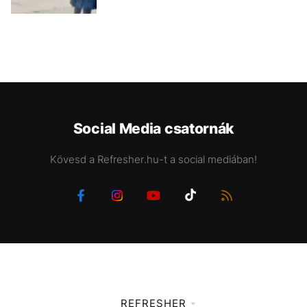
Social Media csatornák
Kövesd a Refresher.hu-t a social mediában!
REFRESHER