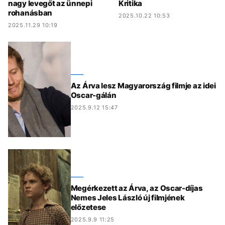
nagy levegőt az ünnepi
Kritika
rohanásban
2025.10.22 10:53
2025.11.29 10:19
Az Árva lesz Magyarország filmje az idei
Oscar-gálán
2025.9.12 15:47
Megérkezett az Árva, az Oscar-díjas
Nemes Jeles László új filmjének
előzetese
2025.9.9 11:25