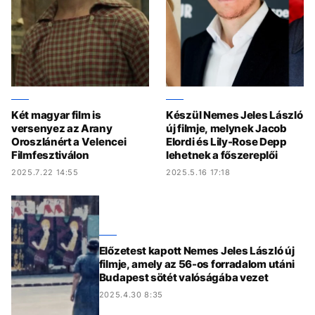
Két magyar film is
Készül Nemes Jeles László
versenyez az Arany
új filmje, melynek Jacob
Oroszlánért a Velencei
Elordi és Lily-Rose Depp
Filmfesztiválon
lehetnek a főszereplői
2025.7.22 14:55
2025.5.16 17:18
Előzetest kapott Nemes Jeles László új
filmje, amely az 56-os forradalom utáni
Budapest sötét valóságába vezet
2025.4.30 8:35