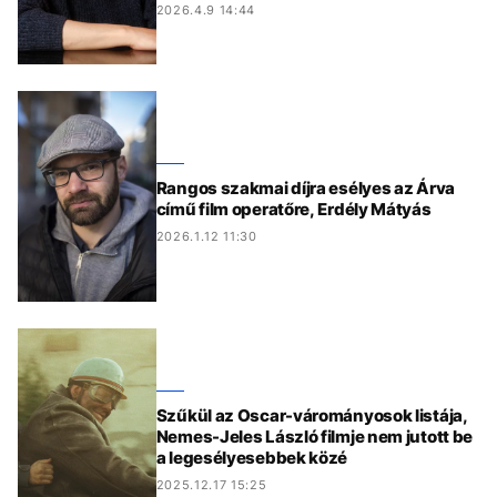
2026.4.9 14:44
Rangos szakmai díjra esélyes az Árva
című film operatőre, Erdély Mátyás
2026.1.12 11:30
Szűkül az Oscar-várományosok listája,
Nemes-Jeles László filmje nem jutott be
a legesélyesebbek közé
2025.12.17 15:25