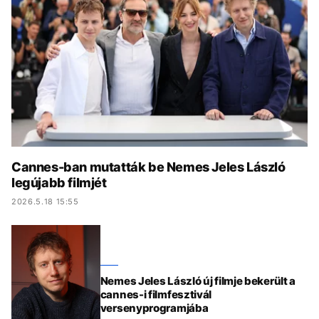
KÖZÉLET
UTAZÁS
ÉLETMÓD
DESIGN
BESZÉLGETÉSEK
ARCOK
VIDEÓ
TÖRTÉNETEK
GASZTRO
Cannes-ban mutatták be Nemes Jeles László
legújabb filmjét
2026.5.18 15:55
Nemes Jeles László új filmje bekerült a
cannes-i filmfesztivál
versenyprogramjába