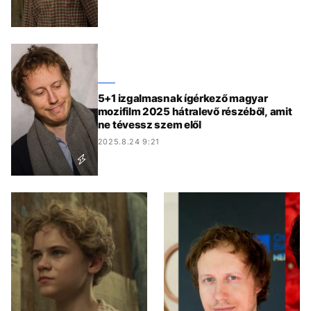
5+1 izgalmasnak ígérkező magyar
mozifilm 2025 hátralevő részéből, amit
ne tévessz szem elől
2025.8.24 9:21