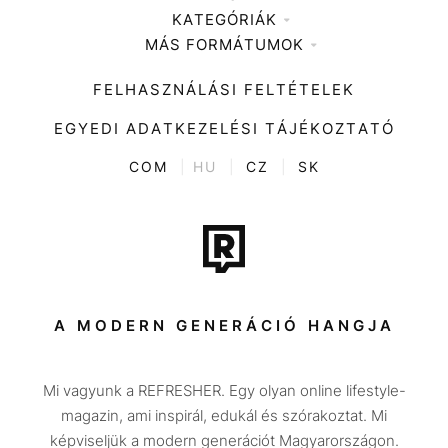
KATEGÓRIÁK
Médiaajánlat
MÁS FORMÁTUMOK
Zene
Impresszum
Kiemelt tartalmak
Divat
FELHASZNÁLÁSI FELTÉTELEK
Videó
Kultúra
EGYEDI ADATKEZELÉSI TÁJÉKOZTATÓ
Kvíz
ENTR
COM
|
HU
|
CZ
|
SK
Film + sorozat
Tech-Tudomány
Sport
Társadalom
A MODERN GENERÁCIÓ HANGJA
Közélet
Mi vagyunk a REFRESHER. Egy olyan online lifestyle-
Utazás
magazin, ami inspirál, edukál és szórakoztat. Mi
Életmód
képviseljük a modern generációt Magyarországon.