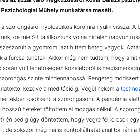
 Pszichológiai Műhely munkatársa mesélt.
a szorongásról nyolcadikos koromra nyúlik vissza. A
nk, de mielőtt találkoztunk volna hirtelen nagyon ross
sszeszorult a gyomrom, azt hittem beteg vagyok. Aztá
ek a furcsa tünetek. Akkor még nem tudtam, hogy amit
k során volt lehetőségem közelebbről is megismerkedni
szorongás szinte mindennapossá. Rengeteg módszert 
rlatoktól kezdve a meditációig. Végül nekem a
testmo
mértékben csökkenti a szorongásom. A pandémia alatt 
tt hosszú heteket töltöttem el mozgás nélkül. A szorong
t) én pedig úgy döntöttem, hogy végre felkeresek eg
n, de sokszor még ma is kontrollálhatatlanul tör rám a