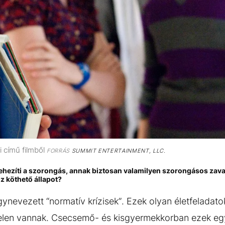
i című filmből
FORRÁS
SUMMIT ENTERTAINMENT, LLC.
hezíti a szorongás, annak biztosan valamilyen szorongásos zava
z köthető állapot?
nevezett “normatív krízisek”. Ezek olyan életfeladato
elen vannak. Csecsemő- és kisgyermekkorban ezek egy