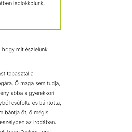
etben leblokkolunk,
, hogy mit észlelünk
st tapasztal a
égára. Ő maga sem tudja,
lmény abba a gyerekkori
yból csúfolta és bántotta,
m bántja őt, ő mégis
veszélyben az irodában.
l, hogy “valami fura”,