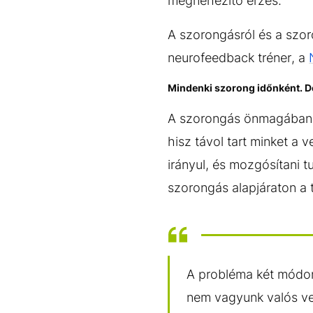
megnehezítő érzés.
A szorongásról és a szor
neurofeedback tréner, a
Mindenki szorong időnként. De
A szorongás önmagában n
hisz távol tart minket a 
irányul, és mozgósítani 
szorongás alapjáraton a 
A probléma két módon
nem vagyunk valós ves