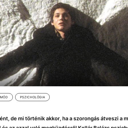
TMÓD
PSZICHOLÓGIA
nt, de mi történik akkor, ha a szorongás átveszi a 
 és az azzal való megküzdésről Kollár Balázs pszic