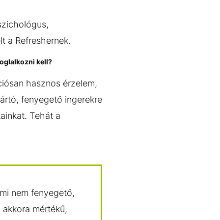
szichológus,
t a Refreshernek.
oglalkozni kell?
ciósan hasznos érzelem,
 ártó, fenyegető ingerekre
ainkat. Tehát a
ami nem fenyegető,
 akkora mértékű,