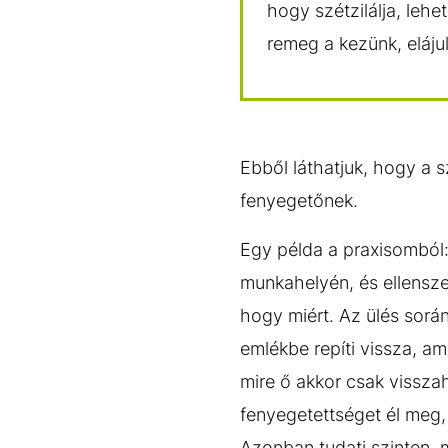
hogy szétzilálja, leh
remeg a kezünk, elájul
Ebből láthatjuk, hogy a s
fenyegetőnek.
Egy példa a praxisomból:
munkahelyén, és ellensze
hogy miért. Az ülés során
emlékbe repíti vissza, am
mire ő akkor csak visszah
fenyegetettséget él meg,
Azonban tudati szinten, m