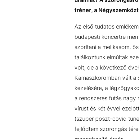
tréner, a Négyszemközt
Az első tudatos emlékem 
budapesti koncertre mentü
szorítani a mellkasom, ö
találkoztunk elmúltak ez
volt, de a következő éve
Kamaszkoromban vált a 
kezelésére, a légzőgyako
a rendszeres futás nagy 
vírust és két évvel ezelő
(szuper poszt-covid tüne
fejlődtem szorongás tére