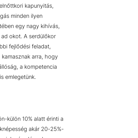
elnőttkori kapunyitás,
ngás minden ilyen
etében egy nagy kihívás,
 ad okot. A serdülőkor
i fejlődési feladat,
 a kamasznak arra, hogy
nállóság, a kompetencia
 is emlegetünk.
-külön 10% alatt érinti a
meknépesség akár 20-25%-