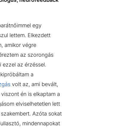
 barátnőimmel egy
zul lettem. Elkezdett
n, amikor végre
 éreztem az szorongás
 ezzel az érzéssel.
kipróbáltam a
zgás
volt az, ami bevált,
viszont én is elkaptam a
ásom elviselhetetlen lett
y szakembert. Azóta sokat
 fullasztó, mindennapokat