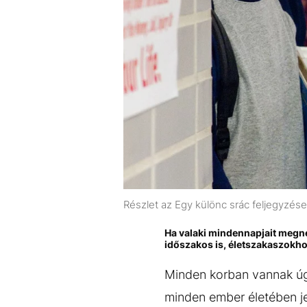
Részlet az Egy különc srác feljegyzése
Ha valaki mindennapjait megne
időszakos is, életszakaszokho
Minden korban vannak úgy
minden ember életében j