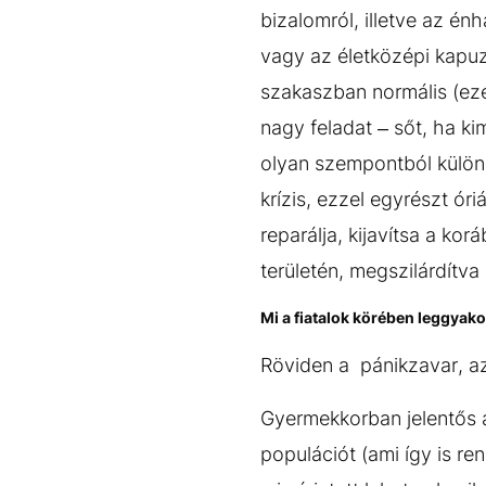
bizalomról, illetve az én
vagy az életközépi kapuzá
szakaszban normális (ezé
nagy feladat – sőt, ha k
olyan szempontból különl
krízis, ezzel egyrészt ór
reparálja, kijavítsa a ko
területén, megszilárdítva
Mi a fiatalok körében leggyak
Röviden a pánikzavar, az
Gyermekkorban jelentős a
populációt (ami így is r