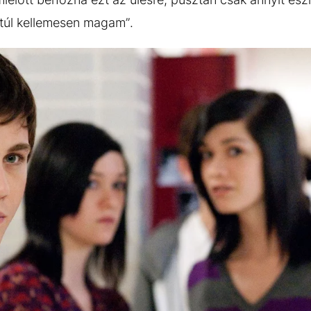
túl kellemesen magam”.