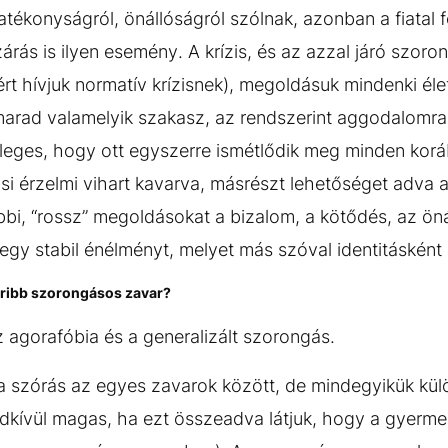
hatékonyságról, önállóságról szólnak, azonban a fiatal f
rás is ilyen esemény. A krízis, és az azzal járó szoro
rt hívjuk normatív krízisnek), megoldásuk mindenki él
imarad valamelyik szakasz, az rendszerint aggodalomra
eges, hogy ott egyszerre ismétlődik meg minden korább
iási érzelmi vihart kavarva, másrészt lehetőséget adva
rábbi, “rossz” megoldásokat a bizalom, a kötődés, az ö
 egy stabil énélményt, melyet más szóval identitásként
oribb szorongásos zavar?
 agorafóbia és a generalizált szorongás.
 szórás az egyes zavarok között, de mindegyikük külön
endkívül magas, ha ezt összeadva látjuk, hogy a gyer