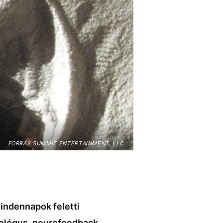
FORRÁS SUMMIT ENTERTAINMENT, LLC.
mindennapok feletti
hológus, neurofeedback