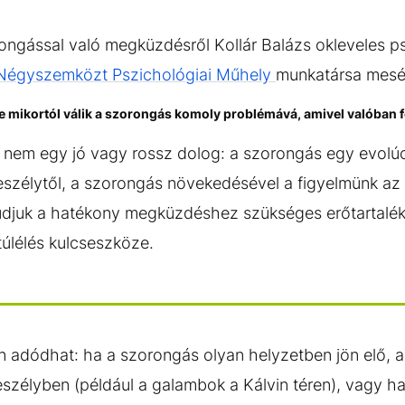
ongással való megküzdésről Kollár Balázs okleveles p
Négyszemközt Pszichológiai Műhely
munkatársa mesél
 mikortól válik a szorongás komoly problémává, amivel valóban f
em egy jó vagy rossz dolog: a szorongás egy evolú
veszélytől, a szorongás növekedésével a figyelmünk az
tudjuk a hatékony megküzdéshez szükséges erőtartalék
túlélés kulcseszköze.
 adódhat: ha a szorongás olyan helyzetben jön elő, 
zélyben (például a galambok a Kálvin téren), vagy ha