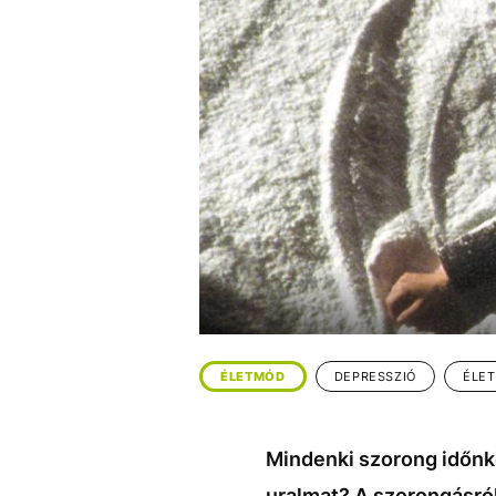
EGYÉB FORMÁTUMOK
REFRESHER
Kiemelt tartalmak
Videó
Kvíz
Médiaajánlat
Impresszum
ÉLETMÓD
DEPRESSZIÓ
ÉLE
Mindenki szorong időnké
uralmat? A szorongásról