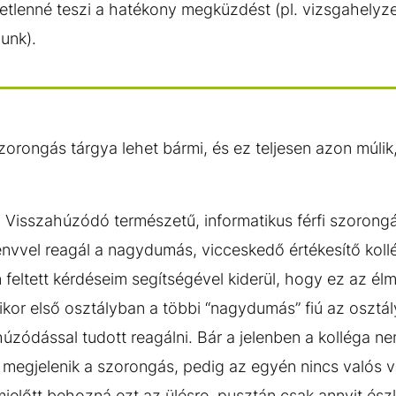
etetlenné teszi a hatékony megküzdést (pl. vizsgahelyz
unk).
zorongás tárgya lehet bármi, és ez teljesen azon múlik
 Visszahúzódó természetű, informatikus férfi szorongá
nvvel reagál a nagydumás, vicceskedő értékesítő koll
 feltett kérdéseim segítségével kiderül, hogy ez az é
ikor első osztályban a többi “nagydumás” fiú az osztál
úzódással tudott reagálni. Bár a jelenben a kolléga ne
 megjelenik a szorongás, pedig az egyén nincs valós 
ielőtt behozná ezt az ülésre, pusztán csak annyit észle